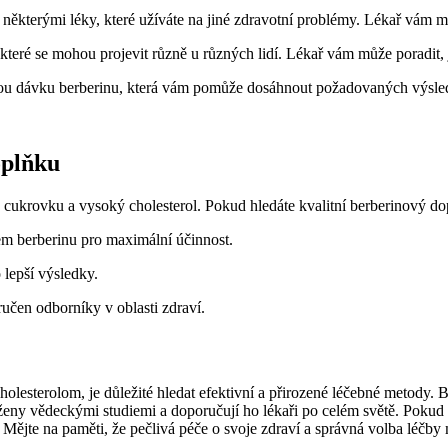
některými léky, které užíváte na jiné zdravotní problémy. Lékař vám mů
které se mohou projevit různě u různých lidí. Lékař vám může poradit, 
u dávku berberinu, která vám pomůže dosáhnout požadovaných výsle
oplňku
a cukrovku a vysoký cholesterol. Pokud hledáte kvalitní berberinový dop
m berberinu pro maximální účinnost.
 lepší výsledky.
učen odborníky v oblasti zdraví.
olesterolom, je důležité hledat efektivní a přirozené léčebné metody. B
oženy vědeckými studiemi a doporučují ho lékaři po celém světě. Pokud 
ějte na paměti, že pečlivá péče o svoje zdraví a správná volba léčby