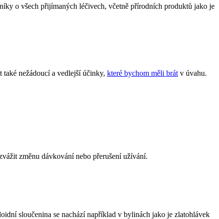
níky o všech přijímaných léčivech, včetně přírodních produktů jako je
t také nežádoucí a vedlejší účinky,
které bychom měli brát
v úvahu.
zvážit změnu dávkování nebo přerušení užívání.
loidní sloučenina se nachází například v bylinách jako je zlatohlávek