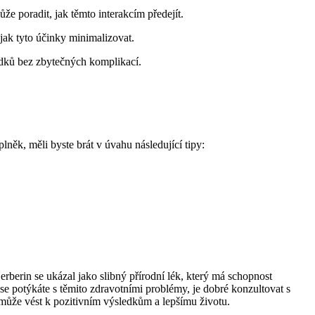
že poradit, jak těmto interakcím předejít.
jak tyto účinky minimalizovat.
dků bez zbytečných komplikací.
lněk, měli byste brát v úvahu následující tipy:
erberin se ukázal jako slibný přírodní lék, který má schopnost
se potýkáte s těmito zdravotními problémy, je dobré konzultovat s
 může vést k pozitivním výsledkům a lepšímu životu.