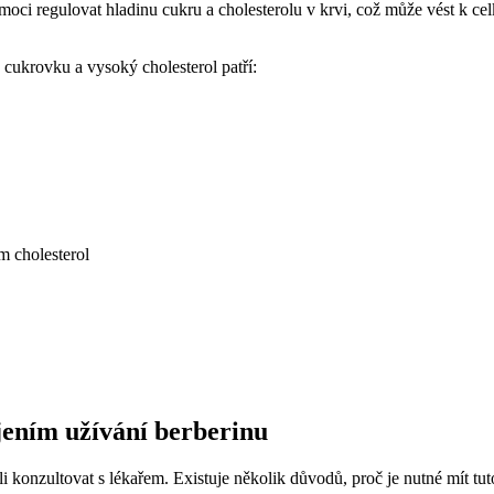
moci regulovat hladinu cukru a cholesterolu v krvi, což může vést k ce
 cukrovku a vysoký cholesterol patří:
m cholesterol
jením užívání berberinu
i konzultovat s lékařem. Existuje několik důvodů, proč je nutné mít tut