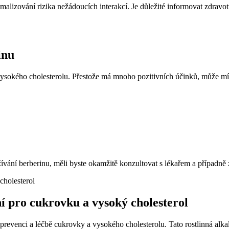
lizování rizika nežádoucích interakcí. Je důležité informovat zdravot
inu
a vysokého cholesterolu. Přestože má mnoho pozitivních účinků, může mí
ní berberinu, měli byste okamžitě konzultovat s lékařem a případně 
ní pro cukrovku a vysoký cholesterol
i prevenci a léčbě cukrovky a vysokého cholesterolu. Tato rostlinná alka