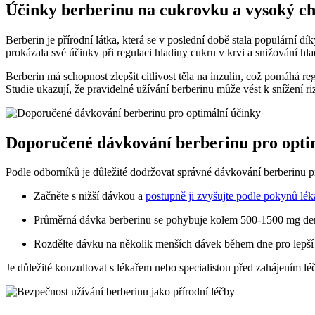
Účinky berberinu na cukrovku a vysoký ch
Berberin je přírodní látka, která se v poslední době stala populární 
prokázala své účinky při regulaci hladiny cukru v krvi a snižování hla
Berberin má schopnost zlepšit citlivost těla na inzulin, což pomáhá r
Studie ukazují, že pravidelné užívání berberinu může vést k snížení
Doporučené dávkování berberinu pro opti
Podle odborníků je důležité dodržovat správné dávkování berberinu p
Začněte s nižší dávkou a
postupně ji zvyšujte podle pokynů lék
Průměrná dávka berberinu se pohybuje kolem 500-1500 mg de
Rozdělte dávku na několik menších dávek během dne pro lepší 
Je důležité konzultovat s lékařem nebo specialistou před zahájením 