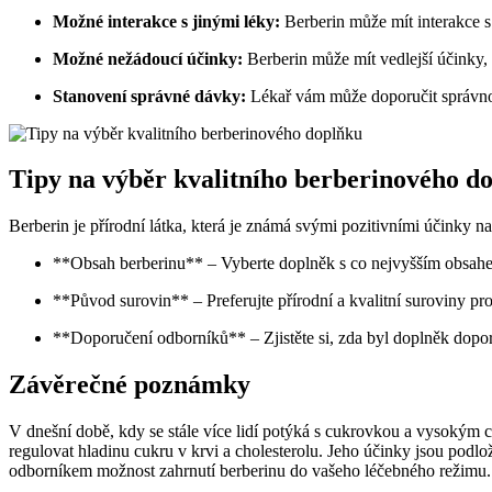
Možné interakce s jinými léky:
Berberin může mít interakce s 
Možné nežádoucí účinky:
Berberin může mít vedlejší účinky, 
Stanovení správné dávky:
Lékař vám může doporučit správno
Tipy na výběr kvalitního berberinového d
Berberin je přírodní látka, která je známá svými pozitivními účinky n
**Obsah berberinu** – Vyberte doplněk s co nejvyšším obsahe
**Původ surovin** – Preferujte přírodní a kvalitní suroviny pro
**Doporučení odborníků** – Zjistěte si, zda byl doplněk dopor
Závěrečné poznámky
V dnešní době, kdy se stále více lidí potýká s cukrovkou a vysokým ch
regulovat hladinu cukru v krvi a cholesterolu. Jeho účinky jsou podl
odborníkem možnost zahrnutí berberinu do vašeho léčebného režimu. M