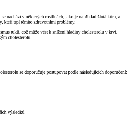
e nachází v některých rostlinách, jako je například žlutá kůra, a
, kteří trpí těmito zdravotními problémy.
ismus tuků, což může vést k snížení hladiny cholesterolu v krvi.
kým cholesterolu.
olesterolu se doporučuje postupovat podle následujících doporučení:
ších výsledků.