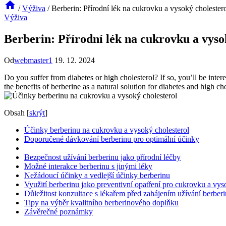
/
Výživa
/
Berberin: Přírodní lék na cukrovku a vysoký cholester
Výživa
Berberin: Přírodní lék na cukrovku a vyso
Od
webmaster1
19. 12. 2024
Do you suffer from diabetes or high cholesterol? If so, you’ll be inter
the benefits of berberine as a natural solution for diabetes and high c
Obsah
[
skrýt
]
Účinky berberinu na cukrovku a vysoký cholesterol
Doporučené dávkování berberinu pro optimální účinky
Bezpečnost užívání berberinu jako přírodní léčby
Možné interakce berberinu s jinými léky
Nežádoucí účinky a vedlejší účinky berberinu
Využití berberinu jako preventivní opatření pro cukrovku a vys
Důležitost konzultace s lékařem před zahájením užívání berber
Tipy na výběr kvalitního berberinového doplňku
Závěrečné poznámky