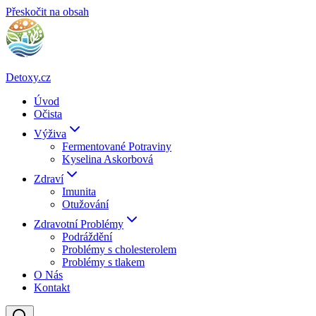
Přeskočit na obsah
Detoxy.cz
Úvod
Očista
Výživa
Fermentované Potraviny
Kyselina Askorbová
Zdraví
Imunita
Otužování
Zdravotní Problémy
Podráždění
Problémy s cholesterolem
Problémy s tlakem
O Nás
Kontakt