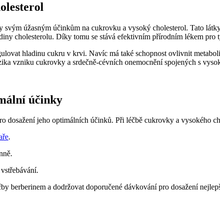
olesterol
díky svým úžasným účinkům na cukrovku a vysoký cholesterol. Tato látky s
diny cholesterolu. Díky tomu se stává efektivním přírodním lékem pro ty
egulovat hladinu cukru v krvi. Navíc má také schopnost ovlivnit metabol
 rizika vzniku cukrovky a srdečně-cévních onemocnění spojených s vyso
mální účinky
ro dosažení jeho optimálních účinků. Při léčbě cukrovky a vysokého ch
aře
.
nně.
vstřebávání.
léčby berberinem a dodržovat doporučené dávkování pro dosažení nejlep