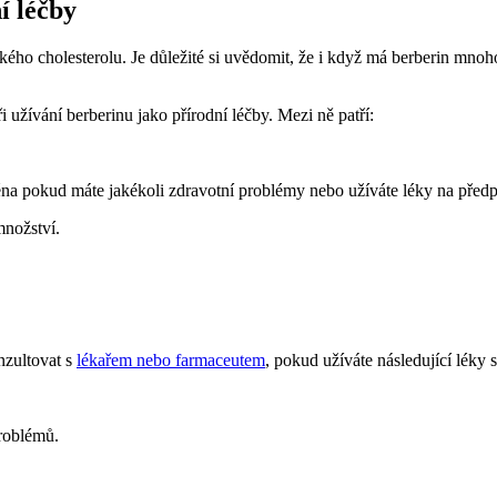
í léčby
kého cholesterolu. Je důležité si uvědomit, že i když má berberin mnoho
ři užívání berberinu jako přírodní léčby. Mezi ně patří:
na pokud máte jakékoli zdravotní problémy nebo užíváte léky na předp
nožství.
nzultovat s
lékařem nebo farmaceutem
, pokud užíváte následující léky 
problémů.