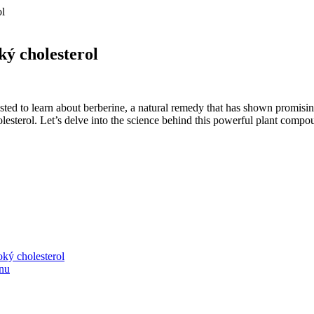
ol
ký cholesterol
ested to learn about berberine, a natural remedy that has shown promising
holesterol. Let’s delve into the science behind this powerful plant compo
oký cholesterol
inu