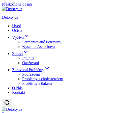
Přeskočit na obsah
Detoxy.cz
Úvod
Očista
Výživa
Fermentované Potraviny
Kyselina Askorbová
Zdraví
Imunita
Otužování
Zdravotní Problémy
Podráždění
Problémy s cholesterolem
Problémy s tlakem
O Nás
Kontakt