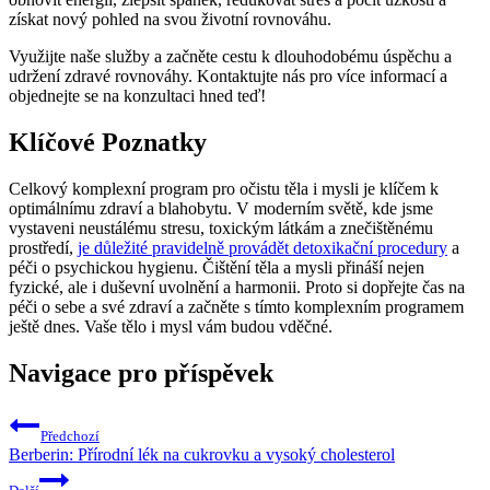
získat nový pohled na svou životní rovnováhu.
Využijte naše služby a začněte cestu k dlouhodobému úspěchu a
udržení zdravé rovnováhy. Kontaktujte nás pro více informací a
objednejte se na konzultaci hned teď!
Klíčové Poznatky
Celkový komplexní program pro očistu těla i mysli je klíčem k
optimálnímu zdraví a blahobytu. V moderním světě, kde jsme
vystaveni neustálému stresu, toxickým látkám a znečištěnému
prostředí,
je důležité pravidelně provádět detoxikační procedury
a
péči o psychickou hygienu. Čištění těla a mysli přináší nejen
fyzické, ale i duševní uvolnění a harmonii. Proto si dopřejte čas na
péči o sebe a své zdraví a začněte s tímto komplexním programem
ještě dnes. Vaše tělo i mysl vám budou vděčné.
Navigace pro příspěvek
Předchozí
Berberin: Přírodní lék na cukrovku a vysoký cholesterol