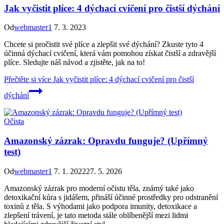
Jak vyčistit plíce: 4 dýchací cvičení pro čistší dýchání
Od
webmaster1
7. 3. 2023
Chcete si pročistit své plíce a zlepšit své dýchání? Zkuste tyto 4
účinná dýchací cvičení, která vám pomohou získat čistší a zdravější
plíce. Sledujte náš návod a zjistěte, jak na to!
Přečtěte si více
Jak vyčistit plíce: 4 dýchací cvičení pro čistší
dýchání
Očista
Amazonský zázrak: Opravdu funguje? (Upřímný
test)
Od
webmaster1
7. 1. 2022
27. 5. 2026
Amazonský zázrak pro moderní očistu těla, známý také jako
detoxikační kůra s jidášem, přináší účinné prostředky pro odstranění
toxinů z těla. S výhodami jako podpora imunity, detoxikace a
zlepšení trávení, je tato metoda stále oblíbenější mezi lidmi