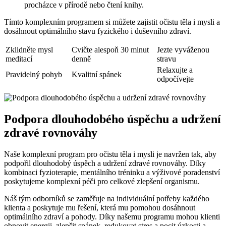
procházce v přírodě nebo čtení knihy.
Tímto komplexním programem si můžete zajistit očistu těla i mysli a
dosáhnout optimálního stavu fyzického i duševního zdraví.
Zklidněte mysl
Cvičte alespoň 30 minut
Jezte vyváženou
meditací
denně
stravu
Relaxujte a
Pravidelný pohyb
Kvalitní spánek
odpočívejte
Podpora dlouhodobého úspěchu a udržení
zdravé rovnováhy
Naše komplexní program pro očistu těla i mysli je navržen tak, aby
podpořil dlouhodobý úspěch a udržení zdravé rovnováhy. Díky
kombinaci fyzioterapie, mentálního tréninku a výživové poradenství
poskytujeme komplexní péči pro celkové zlepšení organismu.
Náš tým odborníků se zaměřuje na individuální potřeby každého
klienta a poskytuje mu řešení, která mu pomohou dosáhnout
optimálního zdraví a pohody. Díky našemu programu mohou klienti
obnovit energii, zlepšit spánek, redukovat stres a pocit úzkosti a