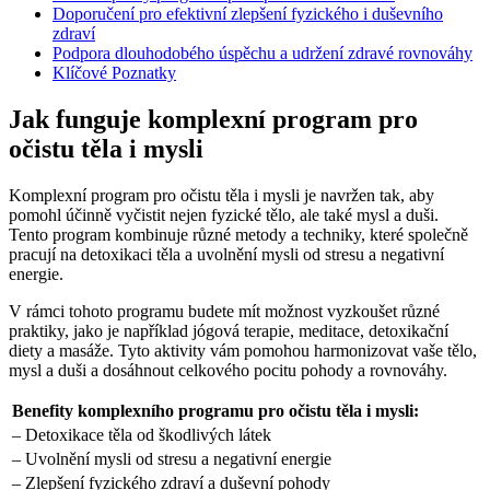
Doporučení pro efektivní zlepšení fyzického i duševního
zdraví
Podpora dlouhodobého úspěchu a udržení zdravé rovnováhy
Klíčové Poznatky
Jak funguje komplexní program pro
očistu těla i mysli
Komplexní program pro očistu těla i mysli je navržen tak, aby
pomohl účinně vyčistit nejen fyzické tělo, ale také mysl a duši.
Tento program kombinuje různé metody a techniky, které společně
pracují na detoxikaci těla a uvolnění mysli od stresu a negativní
energie.
V rámci tohoto programu budete mít možnost vyzkoušet různé
praktiky, jako je například jógová terapie, meditace, detoxikační
diety a masáže. Tyto aktivity vám pomohou harmonizovat vaše tělo,
mysl a duši a dosáhnout celkového pocitu pohody a rovnováhy.
Benefity komplexního programu pro očistu těla i mysli:
– Detoxikace těla od škodlivých látek
– Uvolnění mysli od stresu a negativní energie
– Zlepšení fyzického zdraví a duševní pohody