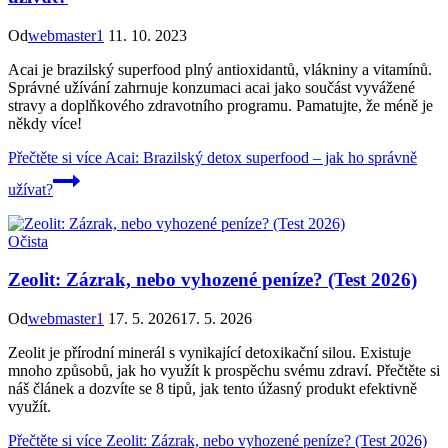
Od
webmaster1
11. 10. 2023
Acai je brazilský superfood plný antioxidantů, vlákniny a vitamínů.
Správné užívání zahrnuje konzumaci acai jako součást vyvážené
stravy a doplňkového zdravotního programu. Pamatujte, že méně je
někdy více!
Přečtěte si více
Acai: Brazilský detox superfood – jak ho správně
užívat?
Očista
Zeolit: Zázrak, nebo vyhozené peníze? (Test 2026)
Od
webmaster1
17. 5. 2026
17. 5. 2026
Zeolit je přírodní minerál s vynikající detoxikační silou. Existuje
mnoho způsobů, jak ho využít k prospěchu svému zdraví. Přečtěte si
náš článek a dozvíte se 8 tipů, jak tento úžasný produkt efektivně
využít.
Přečtěte si více
Zeolit: Zázrak, nebo vyhozené peníze? (Test 2026)