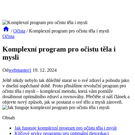
/
Očista
/
Komplexní program pro očistu těla i mysli
Očista
Komplexní program pro očistu těla i
mysli
Od
webmaster1
19. 12. 2024
Ještě nikdy nebylo tak důležité starat se o své zdraví a pohodu jako
v dnešní uspěchané době. Proto přinášíme revoluční program pro
očistu těla i mysli – komplexní metodu, která vám pomůže
dosáhnout optimálního zdraví a rovnováhy. Přečtěte si náš článek a
objevte nový způsob, jak se postarat o své tělo a mysli zároveň.
Obsah
Jak funguje komplexní program pro očistu těla i mysli
Klíčové prvky programu pro optimální detoxikaci