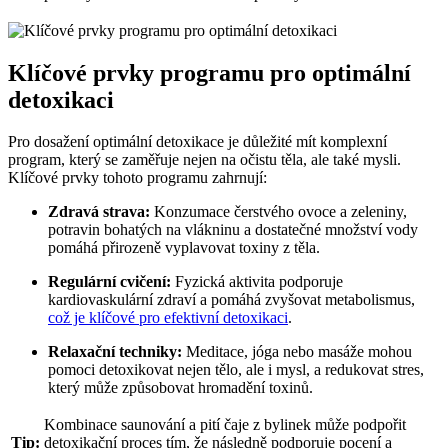
Klíčové prvky programu pro optimální
detoxikaci
Pro dosažení optimální detoxikace je důležité mít komplexní
program, který se zaměřuje nejen na očistu těla, ale také mysli.
Klíčové prvky tohoto programu zahrnují:
Zdravá strava:
Konzumace čerstvého ovoce a zeleniny,
potravin bohatých na vlákninu a dostatečné množství vody
pomáhá přirozeně vyplavovat toxiny z těla.
Regulární cvičení:
Fyzická aktivita podporuje
kardiovaskulární zdraví a pomáhá zvyšovat metabolismus,
což je klíčové pro efektivní detoxikaci
.
Relaxační techniky:
Meditace, jóga nebo masáže mohou
pomoci detoxikovat nejen tělo, ale i mysl, a redukovat stres,
který může způsobovat hromadění toxinů.
Kombinace saunování a pití čaje z bylinek může podpořit
Tip:
detoxikační proces tím, že následně podporuje pocení a