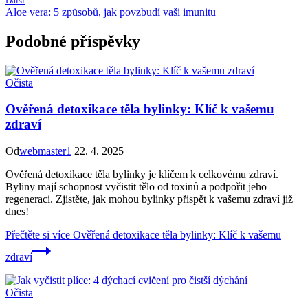
Další
Aloe vera: 5 způsobů, jak povzbudí vaši imunitu
Podobné příspěvky
Očista
Ověřená detoxikace těla bylinky: Klíč k vašemu
zdraví
Od
webmaster1
22. 4. 2025
Ověřená detoxikace těla bylinky je klíčem k celkovému zdraví.
Byliny mají schopnost vyčistit tělo od toxinů a podpořit jeho
regeneraci. Zjistěte, jak mohou bylinky přispět k vašemu zdraví již
dnes!
Přečtěte si více
Ověřená detoxikace těla bylinky: Klíč k vašemu
zdraví
Očista