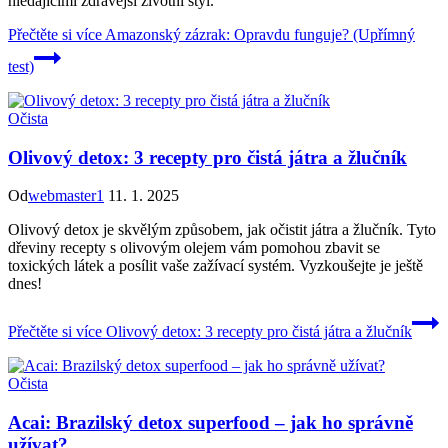
hledajícími zdravější životní styl.
Přečtěte si více
Amazonský zázrak: Opravdu funguje? (Upřímný
test)
Očista
Olivový detox: 3 recepty pro čistá játra a žlučník
Od
webmaster1
11. 1. 2025
Olivový detox je skvělým způsobem, jak očistit játra a žlučník. Tyto
dřeviny recepty s olivovým olejem vám pomohou zbavit se
toxických látek a posílit vaše zažívací systém. Vyzkoušejte je ještě
dnes!
Přečtěte si více
Olivový detox: 3 recepty pro čistá játra a žlučník
Očista
Acai: Brazilský detox superfood – jak ho správně
užívat?