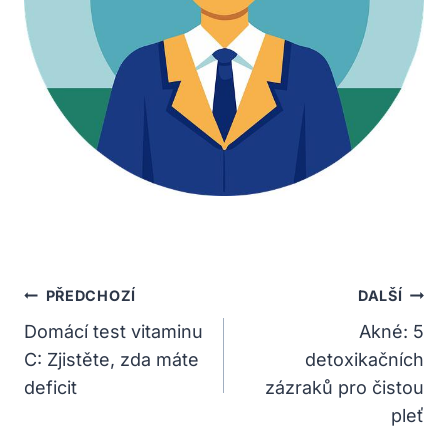
Navigace
PŘEDCHOZÍ
DALŠÍ
Pro
Domácí test vitaminu
Akné: 5
C: Zjistěte, zda máte
detoxikačních
Příspěvek
deficit
zázraků pro čistou
pleť