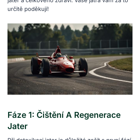
jater a celkového zdraví. Vaše játra vám za to
určitě poděkují!
Fáze 1: Čištění A Regenerace
Jater