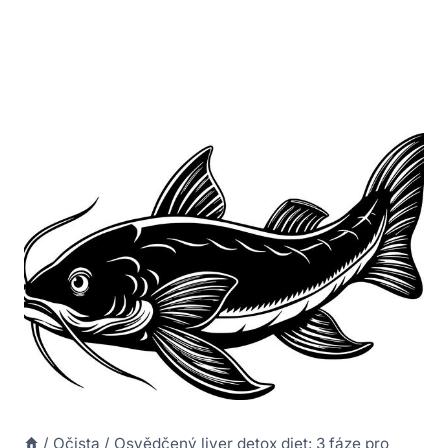
/
Očista
/
Osvědčený liver detox diet: 3 fáze pro