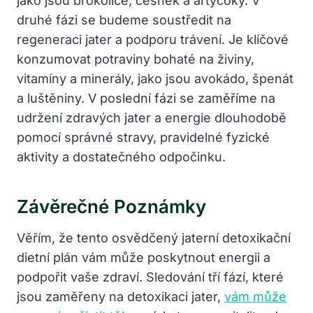
jako jsou brokolice, česnek a artyčoky. V
druhé fázi se budeme soustředit na
regeneraci jater a podporu trávení. Je klíčové
konzumovat potraviny bohaté na živiny,
vitamíny a minerály, jako jsou avokádo, špenát
a luštěniny. V poslední fázi se zaměříme na
udržení zdravých jater a energie dlouhodobě
pomocí správné stravy, pravidelné fyzické
aktivity a dostatečného odpočinku.
Závěrečné Poznámky
Věřím, že tento osvědčený jaterní detoxikační
dietní plán vám může poskytnout energii a
podpořit vaše zdraví. Sledování tří fází, které
jsou zaměřeny na detoxikaci jater,
vám může