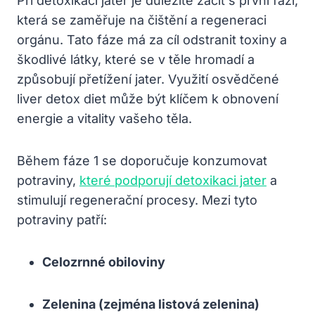
Při detoxikaci jater je důležité začít s první fází,
která se zaměřuje na čištění a regeneraci
orgánu. Tato fáze má za cíl odstranit toxiny a
škodlivé látky, které se v těle hromadí a
způsobují přetížení jater. Využití osvědčené
liver detox diet může být klíčem k obnovení
energie a vitality vašeho těla.
Během fáze 1 se doporučuje konzumovat
potraviny,
které podporují detoxikaci jater
a
stimulují regenerační procesy. Mezi tyto
potraviny patří:
Celozrnné obiloviny
Zelenina (zejména listová zelenina)