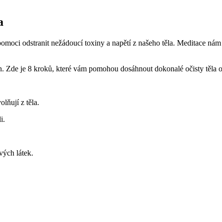
a
pomoci odstranit nežádoucí toxiny a napětí z našeho těla. Meditace nám
en. Zde⁢ je ‍8 kroků, ​které ‌vám pomohou dosáhnout dokonalé očisty ​těla 
lňují z ⁣těla.
i.
vých⁢ látek.