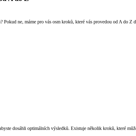
du? Pokud ne,⁤ máme ⁤pro vás osm kroků, ‍které vás provedou ⁤od ⁤A do Z 
, abyste dosáhli optimálních ‌výsledků.‌ Existuje několik ​kroků, které můž