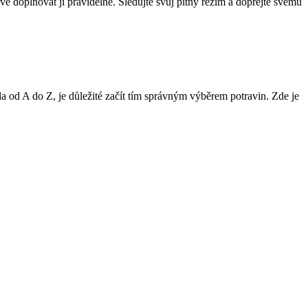
vé doplňovat ​ji⁢ pravidelně. ​Sledujte svůj pitný režim a dopřejte⁣ svému
la‌ od A do Z, je důležité začít tím správným výběrem potravin.‌ Zde je⁤