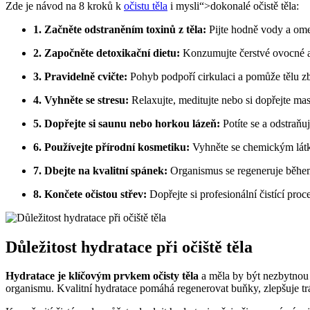
Zde je návod na 8 kroků k ‌
očistu těla
i mysli“>dokonalé očistě těla:
1. Začněte odstraněním ⁢toxinů z‍ těla:
Pijte ⁢hodně ​vody ⁢a om
2. Započněte detoxikační dietu:
Konzumujte čerstvé ovocné a‍
3. Pravidelně cvičte:
Pohyb podpoří cirkulaci a pomůže tělu zb
4. Vyhněte‌ se stresu:
Relaxujte, meditujte nebo ‌si dopřejte masáž,
5. Dopřejte⁢ si saunu nebo horkou lázeň:
Potíte se ‌a odstraňu
6. Používejte přírodní kosmetiku:
Vyhněte⁤ se chemickým látká
7. Dbejte ⁢na ⁣kvalitní spánek:
Organismus‌ se​ regeneruje během
8.‌ Končete očistou ‌střev:
Dopřejte si profesionální čistící pro
Důležitost hydratace při očiště⁤ těla
Hydratace je klíčovým prvkem očisty‌ těla
a ⁣měla by být⁣ nezbytnou
⁤organismu. Kvalitní hydratace pomáhá regenerovat‌ buňky, zlepšuje tr