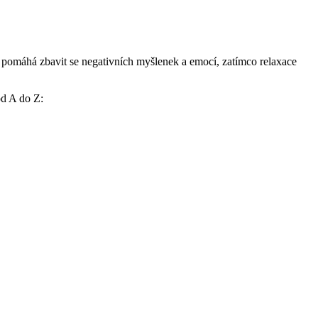
​ pomáhá zbavit se negativních⁣ myšlenek a emocí, zatímco relaxace
od A ‌do Z: