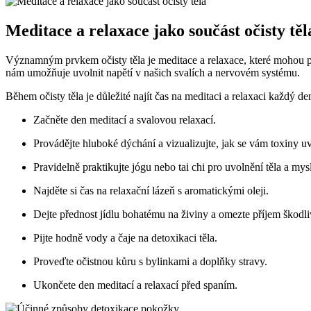
Meditace a relaxace jako součást očisty těl
Významným prvkem ⁤očisty těla je⁣ meditace‍ a relaxace, které mohou ​
nám umožňuje uvolnit‍ napětí v našich svalích ‌a nervovém systému.
Během očisty těla je důležité najít​ čas na‌ meditaci a relaxaci každý‌ d
Začněte den meditací a ⁢svalovou relaxací.
Provádějte ‌hluboké dýchání⁢ a vizualizujte, jak se vám toxiny uvo
Pravidelně​ praktikujte jógu nebo tai chi ​pro ‌uvolnění ⁤těla a ​mysl
Najděte si čas na relaxační‌ lázeň s aromatickými oleji.
Dejte přednost jídlu bohatému ⁤na živiny⁢ a omezte příjem​ škodli
Pijte‍ hodně vody a čaje na ‍detoxikaci těla.
Proveďte očistnou ⁤kůru s bylinkami a doplňky stravy.
Ukončete den meditací a relaxací před spaním.