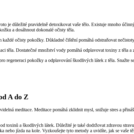
 je ⁢důležité‌ pravidelně ​detoxikovat vaše tělo.⁢ Existuje mnoho účinných
ožku a dosáhnout dokonalé očisty​ těla.
m každé očisty pokožky. Důkladné⁣ čištění pomáhá odstraňovat nečistoty
ikaci těla. Dostatečné množství vody pomáhá odplavovat toxiny z těla⁢ a
pro regeneraci pokožky a odplavování škodlivých látek z⁤ těla. Snažte s
 od A do Z
ravidelná⁣ meditace. ‌Meditace pomáhá zklidnit mysl, snižuje stres a ‍přin
o od toxinů a škodlivých látek. Důležité je také dodržovat zdravou strav
nebo ⁣jízda na kole. Vyzkoušejte tyto ⁣metody a uvidíte, jak​ se vaše tělo