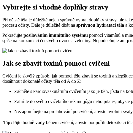
Vybírejte si vhodné doplňky stravy
Při očistě těla je důležité ‍nejen správně vybrat doplňky stravy, ale 
procesu očisty. ⁣Dále je důležité dbát⁢ na
správnou hydrataci⁢ těla
a ko
Pokračujte
posilováním imunitního systému
pomocí vitamínů​ a mine
spíše na konzumaci čerstvého ovoce a zeleniny. Nepodceňujte ani
pr
Jak se zbavit toxinů‍ pomocí cvičení
Cvičení je skvělý způsob, jak​ pomoci tělu zbavit se toxinů a zlepšit 
dosáhnout⁢ dokonalé očisty těla⁤ od A do ​Z:
Začněte s ⁣kardiovaskulárním​ cvičením jako je běh, jízda ‍na kole
Zahrňte do svého ⁣cvičebního režimu jógu nebo pilates, abyste posí
Nezapomínejte na‌ protahování po cvičení, abyste uvolnili svaly a
Tip:
Pijte ⁢hodně vody během ‍cvičení, abyste podpořili detoxikaci těla