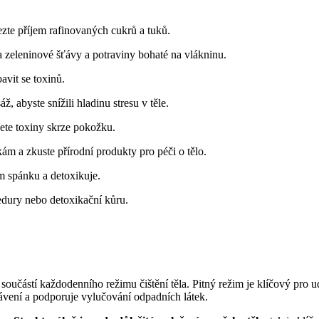
ezte příjem rafinovaných‍ cukrů a tuků.
 zeleninové šťávy a potraviny ⁢bohaté na vlákninu.
avit se toxinů.
⁢ abyste snížili ​hladinu ⁢stresu v těle.
jete ‍toxiny skrze‍ pokožku.
m a ‍zkuste přírodní produkty pro péči o tělo.
 spánku a⁢ detoxikuje.
cedury nebo detoxikační kůru.
 součástí každodenního režimu čištění těla. Pitný režim je klíčový pro ⁢
ávení a podporuje vylučování odpadních⁢ látek.