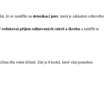
tím, že se zaměříte na
detoxikaci jater
, která je základem celkového
té
redukovat příjem‌ rafinovaných cukrů a škrobu
a⁢ zaměřit se
očistu těla⁣ velmi účinné. Zde je 8 kroků, které vám pomohou‌