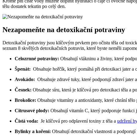
Kromě​ pití čisté vody můžete‌ doplnit hydrataci o čaje či ‌ovocné‍ nápoj
tělu dostatek tekutin po celý den.
Nezapomeňte⁢ na ⁤detoxikační⁣ potraviny
Detoxikační potraviny⁤ jsou ​klíčovým prvkem⁣ pro⁤ očistu těla od toxic
seznam 8 skvělých detoxikačních potravin, které ⁤byste neměli​ zapomen
Celozrnné potraviny:
Obsahují vlákninu a živiny, které podporu
Špenát:
‍ Obsahuje hořčík, který pomáhá při detoxikaci jater a 
Avokádo:
​ Obsahuje zdravé‌ tuky, které ⁤podporují zdraví jater a
Česnek:
Obsahuje síru, která je klíčová pro detoxikaci těla a⁢ p
Brokolice:
⁣Obsahuje vitamíny a antioxidanty, které chrání tělo
Citrusové plody:
Obsahují vitamín ⁤C, ⁢který podporuje ⁤funkci ja
Čistá voda:
⁢ Je klíčová pro odplavení toxiny z těla a
udržení h
Bylinky ‌a ⁢koření:
Obsahují detoxikační vlastnosti a podporují t