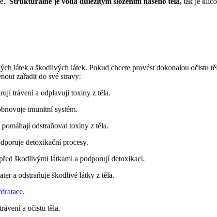
e. ⁤
Strukturálně je voda důležitým složením našeho těla,
tak je klíčo
kých látek ⁢a škodlivých látek. ​Pokud chcete provést dokonalou očistu tě
out zařadit‍ do své stravy:
jí trávení‌ a odplavují toxiny z těla.
obnovuje imunitní⁢ systém.
 pomáhají ⁤odstraňovat toxiny z ‌těla.
odporuje⁢ detoxikační⁢ procesy.
 před ⁣škodlivými látkami a podporují detoxikaci.
ter a odstraňuje škodlivé látky⁢ z těla.
ydratace
.
rávení a očistu těla.