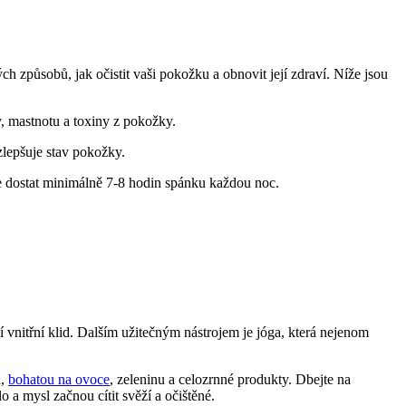
 způsobů, ⁤jak⁣ očistit vaši ‌pokožku a obnovit její ​zdraví. Níže jsou⁢
, ‍mastnotu a toxiny z pokožky.
 zlepšuje stav pokožky.
e ⁢dostat minimálně 7-8 hodin spánku každou ⁤noc.
áší ⁢vnitřní klid. Dalším užitečným nástrojem je jóga, která nejenom
u,
bohatou na ovoce
, zeleninu a celozrnné produkty. Dbejte na
 a mysl začnou cítit svěží a​ očištěné.