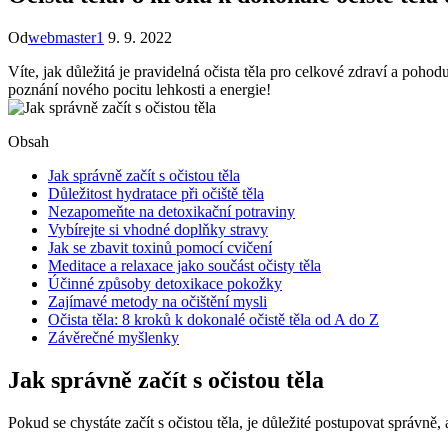
Od
webmaster1
9. 9. 2022
Víte, jak důležitá je pravidelná očista těla pro celkové zdraví a poho
poznání ⁤nového pocitu​ lehkosti a energie!
Obsah
Jak správně začít s očistou ⁤těla
Důležitost hydratace při očiště⁤ těla
Nezapomeňte⁢ na ⁤detoxikační⁣ potraviny
Vybírejte si vhodné doplňky stravy
Jak se zbavit toxinů‍ pomocí cvičení
Meditace a relaxace jako součást očisty těla
Účinné způsoby detoxikace ‍pokožky
Zajímavé metody na⁤ očištění mysli
Očista těla: 8 kroků k dokonalé očistě těla od A do Z
Závěrečné ⁢myšlenky
Jak správně začít s očistou ⁤těla
Pokud se chystáte⁤ začít‌ s očistou ⁣těla, je důležité postupovat správně