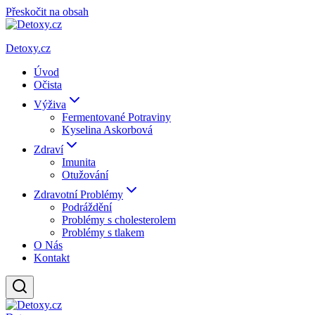
Přeskočit na obsah
Detoxy.cz
Úvod
Očista
Výživa
Fermentované Potraviny
Kyselina Askorbová
Zdraví
Imunita
Otužování
Zdravotní Problémy
Podráždění
Problémy s cholesterolem
Problémy s tlakem
O Nás
Kontakt