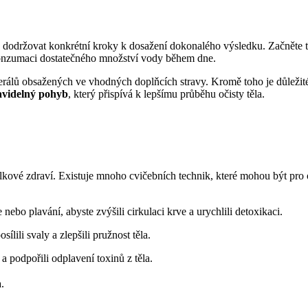
také dodržovat konkrétní kroky k dosažení‍ dokonalého výsledku. Začněte 
nzumaci dostatečného množství vody během dne.
rálů ​obsažených⁣ ve vhodných doplňcích stravy. Kromě toho ‍je důleži
avidelný pohyb
, který přispívá k lepšímu průběhu ⁤očisty těla.
celkové zdraví. ⁣Existuje mnoho cvičebních technik, které mohou být pro 
 nebo plavání, abyste zvýšili cirkulaci ⁢krve a urychlili detoxikaci.
lili svaly ⁤a zlepšili pružnost těla.
 ⁢podpořili odplavení toxinů z⁣ těla.
.