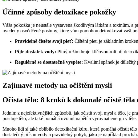
Účinné způsoby detoxikace ‍pokožky
Váša pokožka je neustále vystavena škodlivým látkám​ a toxinům,‌ a proto‍
uvedeny osvědčené postupy, které⁤ vám pomohou ‍detoxikovat ⁢vaši pok
Pravidelně čistěte svoji pleť:
Čištění pleti je základním kroke
Pijte ⁤dostatek vody:
​Pitný režim hraje klíčovou roli při detox
Regulérně se dostatečně vyspěte:
Kvalitní spánek je důležitý 
Zajímavé metody na⁤ očištění mysli
Očista těla: 8 kroků k dokonalé očistě těla
Jedním‍ z nejefektivnějších způsobů, jak očistit svoji mysl a tělo, je p
‍posiluje tělo, ale také‌ pomáhá uvolnit ⁣napětí a ‍vyrovnat energii ‌v ⁤těle.
Mnoho lidí si také oblíbilo detoxikační kůru, která pomáhá očistit těl
dostatečný přísun vody ​a pravidelný pohyb, jako je například procházka 