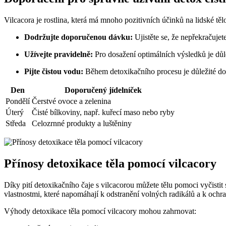
Vilcacora je rostlina, která má mnoho pozitivních účinků na lidské těl
Dodržujte doporučenou dávku:
Ujistěte se, že nepřekračuje
Užívejte pravidelně:
Pro dosažení optimálních výsledků je důle
Pijte čistou vodu:
Během detoxikačního procesu je důležité dosta
Den
Doporučený jídelníček
Pondělí
Čerstvé ovoce a zelenina
Úterý
Čisté bílkoviny, např. kuřecí maso nebo ryby
Středa
Celozrnné produkty a luštěniny
Přínosy detoxikace těla pomocí vilcacory
Díky pití detoxikačního čaje s vilcacorou můžete tělu pomoci vyčistit 
vlastnostmi, které napomáhají k odstranění volných radikálů a k och
Výhody detoxikace těla pomocí vilcacory mohou zahrnovat: