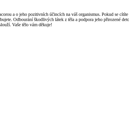
lcacorou a o jeho pozitivních účincích na váš organismus. Pokud se cítí
ebujete. Odbourání škodlivých látek z těla a podpora jeho přirozené d
slouží. Vaše tělo vám děkuje!