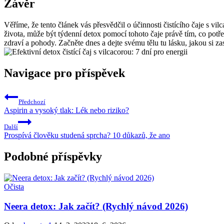
Závěr
Věříme, že tento článek vás přesvědčil o účinnosti čistícího čaje s vi
života, může být týdenní detox pomocí tohoto čaje právě tím, co potř
zdraví a pohody. Začněte dnes a dejte svému tělu tu lásku, jakou si za
Navigace pro příspěvek
Předchozí
Aspirin a vysoký tlak: Lék nebo riziko?
Další
Prospívá člověku studená sprcha? 10 důkazů, že ano
Podobné příspěvky
Očista
Neera detox: Jak začít? (Rychlý návod 2026)