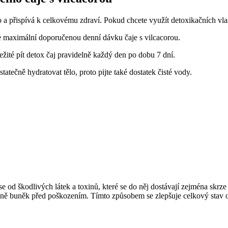
o a přispívá k celkovému zdraví. Pokud chcete využít detoxikačních vlast
te maximální doporučenou denní dávku čaje s vilcacorou.
žité pít detox čaj pravidelně každý den po dobu 7 dní.
tečně hydratovat tělo, proto pijte také dostatek čisté vody.
se od škodlivých látek a toxinů, které se do něj dostávají zejména skrze 
raně buněk před poškozením. Tímto způsobem se zlepšuje celkový stav o