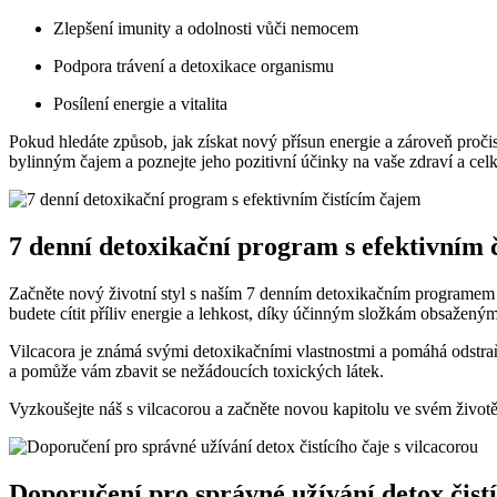
Zlepšení imunity a odolnosti vůči nemocem
Podpora trávení a detoxikace organismu
Posílení energie a vitalita
Pokud hledáte způsob, jak získat nový přísun energie a zároveň pročis
bylinným čajem a poznejte jeho pozitivní účinky na vaše zdraví a ce
7 denní detoxikační program s efektivním 
Začněte nový životní styl s naším 7 denním detoxikačním programem s
budete cítit příliv energie a lehkost, díky účinným složkám obsaženým 
Vilcacora je známá svými detoxikačními vlastnostmi a pomáhá odstraňo
a pomůže vám zbavit se nežádoucích toxických látek.
Vyzkoušejte náš s vilcacorou a začněte novou kapitolu ve svém životě 
Doporučení pro správné užívání detox čistí