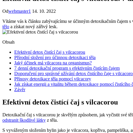
Od
webmaster1
14. 10. 2022
Vítáme vás k článku zabývajícímu se účinným detoxikačním čajem s vi
tělo
a získat nový zářivý lesk.
Obsah
Efektivní detox čistící čaj s vilcacorou
Přírodní složení pro účinnou detoxikaci těla
Jaký účinek má vilcacora na organismus?
7 denní detoxikační program s efektivním čistícím čajem
Doporučení pro správné užívání detox čistícího čaje s vilcacor
Přínosy detoxikace těla pomocí vilcacory
Jak získat energii a vitalitu během detoxikace pomocí čistícího 
Závěr
Efektivní detox čistící čaj s vilcacorou
Detoxikační čaj s vilcacorou je skvělým způsobem, jak vyčistit své tě
odstranit škodlivé látky
z těla.
S vyváženým složením bylin jako je vilcacora, kopřiva, pampeliška, a