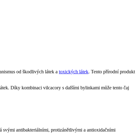
rganismus od škodlivých látek a
toxických látek
. Tento přírodní produkt
 látek. Díky kombinaci vilcacory s dalšími bylinkami může tento čaj
má svými antibakteriálními, protizánětlivými a antioxidačními