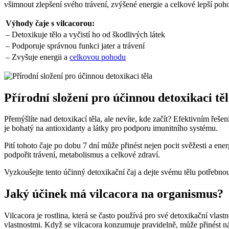
všimnout zlepšení svého trávení, zvýšené energie a celkové lepší poh
Výhody čaje s vilcacorou:
– Detoxikuje tělo a vyčistí ho od škodlivých látek
– Podporuje správnou funkci jater a trávení
– Zvyšuje energii a
celkovou pohodu
Přírodní složení pro účinnou detoxikaci tě
Přemýšlíte nad detoxikací těla, ale nevíte, kde začít? Efektivním řeše
je bohatý na antioxidanty a látky pro podporu imunitního systému.
Pití tohoto čaje po dobu 7 dní může přinést nejen pocit svěžesti a en
podpořit trávení, metabolismus a celkové zdraví.
Vyzkoušejte tento účinný detoxikační čaj a dejte svému tělu potřebnou
Jaký účinek má vilcacora na organismus?
Vilcacora je rostlina, která se často používá pro své detoxikační vlas
vlastnostmi. Když se vilcacora konzumuje pravidelně, může přinést nás