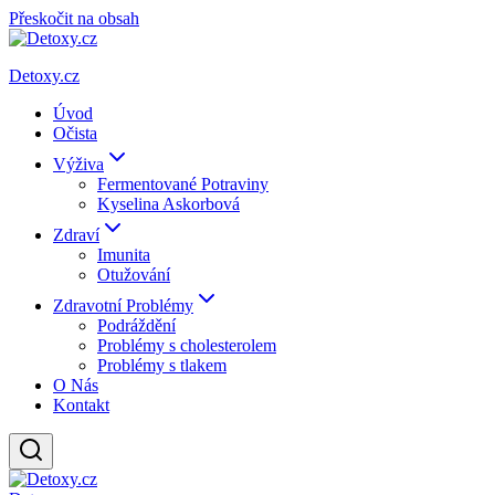
Přeskočit na obsah
Detoxy.cz
Úvod
Očista
Výživa
Fermentované Potraviny
Kyselina Askorbová
Zdraví
Imunita
Otužování
Zdravotní Problémy
Podráždění
Problémy s cholesterolem
Problémy s tlakem
O Nás
Kontakt