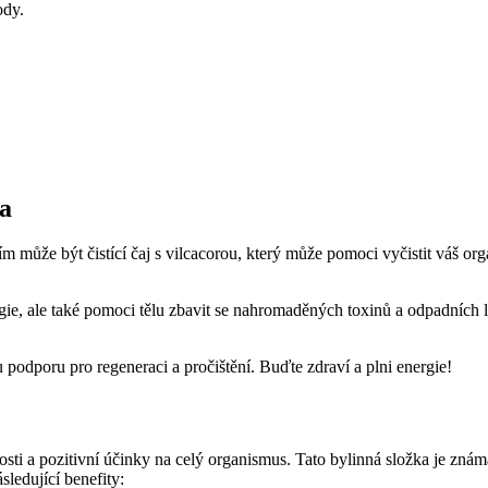
ody.
la
ním může být čistící čaj s vilcacorou, který může pomoci vyčistit váš o
ergie, ale také pomoci tělu zbavit se nahromaděných toxinů a odpadních
 podporu pro regeneraci a pročištění. Buďte zdraví a plni energie!
tnosti a pozitivní účinky na celý organismus. Tato bylinná složka je zná
ledující benefity: