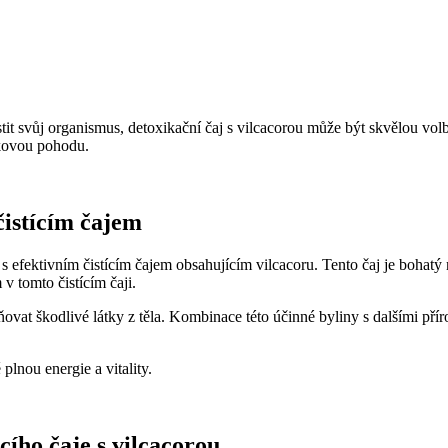
tit svůj organismus, detoxikační čaj s vilcacorou může být skvělou volb
lkovou pohodu.
čistícím čajem
 efektivním čistícím čajem obsahujícím vilcacoru. Tento čaj je bohatý
v tomto čistícím čaji.
vat škodlivé látky z těla. Kombinace této účinné byliny s dalšími příro
plnou energie a vitality.
cího čaje s vilcacorou