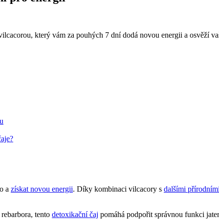
lcacorou, který vám za pouhých 7 dní dodá novou energii a osvěží vaše
ou
čaje?
lo a
získat novou energii
. Díky kombinaci vilcacory s
dalšími přírodním
 rebarbora, tento
detoxikační čaj
pomáhá podpořit správnou funkci jater