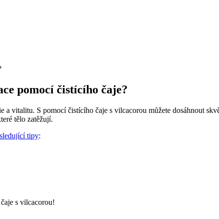
ace pomocí čistícího čaje?
rgie a vitalitu. S pomocí čistícího čaje s vilcacorou můžete dosáhnout 
eré tělo zatěžují.
ledující tipy
:
čaje s vilcacorou!