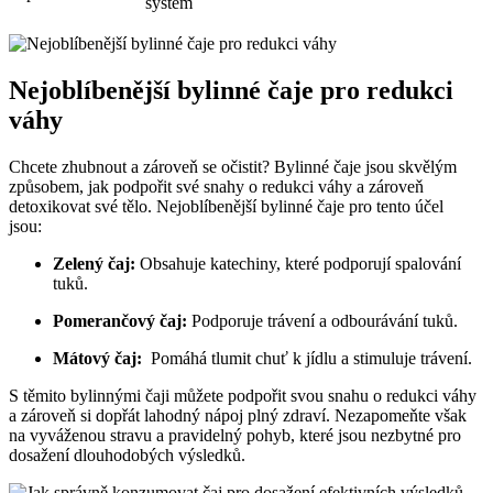
‌systém
Nejoblíbenější bylinné ⁢čaje pro redukci
váhy
Chcete zhubnout‍ a⁣ zároveň se očistit? Bylinné čaje jsou skvělým
způsobem, jak podpořit⁢ své snahy o redukci váhy‌ a⁣ zároveň
‍detoxikovat své⁢ tělo.​ Nejoblíbenější bylinné čaje pro tento účel
jsou:
Zelený​ čaj:
Obsahuje katechiny, které‍ podporují spalování
tuků.
Pomerančový čaj:
Podporuje⁢ trávení⁤ a odbourávání tuků.
Mátový‌ čaj:
⁣ Pomáhá ⁣tlumit ⁣chuť ‌k jídlu a stimuluje‌ trávení.
S‌ těmito‍ bylinnými čaji můžete podpořit svou snahu ⁢o ⁤redukci‌ váhy
a ‌zároveň si dopřát lahodný nápoj plný zdraví. Nezapomeňte ⁣však
na vyváženou stravu a pravidelný pohyb, které jsou⁢ nezbytné pro
dosažení dlouhodobých výsledků.