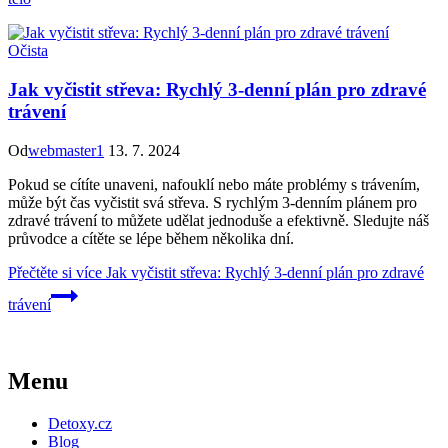
Očista
Jak vyčistit střeva: Rychlý 3-denní plán pro zdravé
trávení
Od
webmaster1
13. 7. 2024
Pokud se cítíte unaveni, nafouklí nebo máte problémy s trávením,
může být čas vyčistit svá střeva. S rychlým 3-denním plánem pro
zdravé trávení to můžete udělat jednoduše a efektivně. Sledujte náš
průvodce a cítěte se lépe během několika dní.
Přečtěte si více
Jak vyčistit střeva: Rychlý 3-denní plán pro zdravé
trávení
Menu
Detoxy.cz
Blog