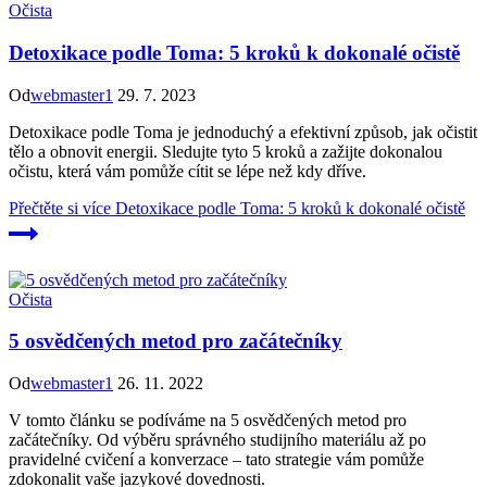
Očista
Detoxikace podle Toma: 5 kroků k dokonalé očistě
Od
webmaster1
29. 7. 2023
Detoxikace podle Toma je jednoduchý a efektivní způsob, jak očistit
tělo a obnovit energii. Sledujte tyto 5 kroků a zažijte dokonalou
očistu, která vám pomůže cítit se lépe než kdy dříve.
Přečtěte si více
Detoxikace podle Toma: 5 kroků k dokonalé očistě
Očista
5 osvědčených metod pro začátečníky
Od
webmaster1
26. 11. 2022
V tomto článku se podíváme na 5 osvědčených metod pro
začátečníky. Od výběru správného studijního materiálu až po
pravidelné cvičení a konverzace – tato strategie vám pomůže
zdokonalit vaše jazykové dovednosti.