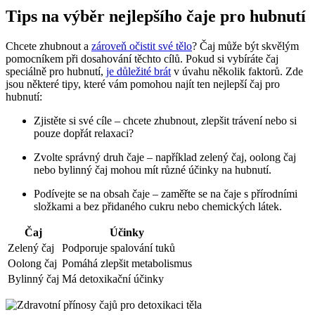
Tips na výběr nejlepšího čaje ⁤pro hubnutí
Chcete zhubnout a
zároveň očistit své tělo
? Čaj může být skvělým
pomocníkem ​při dosahování těchto cílů. Pokud si vybíráte čaj
speciálně ⁢pro hubnutí,
je důležité brát
v úvahu‌ několik faktorů.⁤ Zde⁣
jsou některé tipy, které vám‍ pomohou najít⁣ ten ⁢nejlepší čaj pro
hubnutí:
Zjistěte‍ si své cíle⁣ – chcete zhubnout, zlepšit trávení nebo ⁢si
pouze dopřát relaxaci?
Zvolte správný druh čaje – například zelený⁤ čaj, oolong čaj⁤
nebo bylinný čaj mohou⁤ mít různé účinky na hubnutí.
Podívejte se na ⁢obsah ‌čaje – zaměřte​ se na ⁢čaje s přírodními ​
složkami a bez ⁣přidaného cukru nebo chemických látek.
Čaj
Účinky
Zelený čaj
Podporuje‌ spalování tuků
Oolong čaj
Pomáhá ⁤zlepšit metabolismus
Bylinný čaj
Má detoxikační účinky