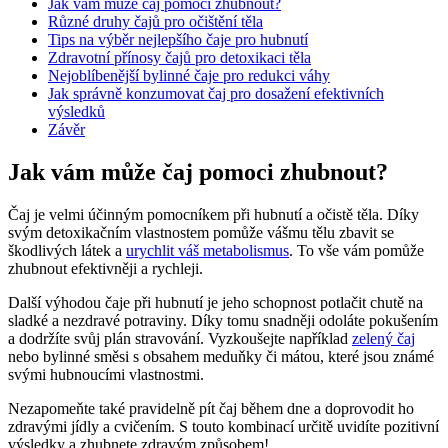
Jak ​vám může čaj pomoci zhubnout?
Různé druhy čajů‍ pro očištění těla
Tips na výběr nejlepšího čaje ⁤pro hubnutí
Zdravotní ‌přínosy čajů pro detoxikaci‍ těla
Nejoblíbenější bylinné ⁢čaje pro redukci váhy
Jak⁤ správně konzumovat čaj pro dosažení‌ efektivních⁤
výsledků
Závěr
Jak ​vám může čaj pomoci zhubnout?
Čaj​ je velmi účinným ⁢pomocníkem⁣ při hubnutí a očistě​ těla. Díky
svým detoxikačním vlastnostem pomůže ⁢vášmu tělu zbavit se
škodlivých látek a
urychlit váš metabolismus
. To⁤ vše ‌vám pomůže
zhubnout efektivněji a rychleji.
Další výhodou čaje při hubnutí ​je jeho schopnost ⁢potlačit chutě na
sladké a nezdravé potraviny. Díky tomu snadněji odoláte pokušením‍
a dodržíte svůj plán stravování.‍ Vyzkoušejte například
zelený čaj
nebo bylinné směsi s‌ obsahem⁤ meduňky​ či mátou,⁤ které⁤ jsou známé
svými ​hubnoucími vlastnostmi.
Nezapomeňte také ⁤pravidelně pít čaj během⁢ dne a doprovodit ⁢ho
zdravými‍ jídly a‌ cvičením. S touto kombinací určitě uvidíte ⁢pozitivní
výsledky a zhubnete‌ zdravým způsobem!