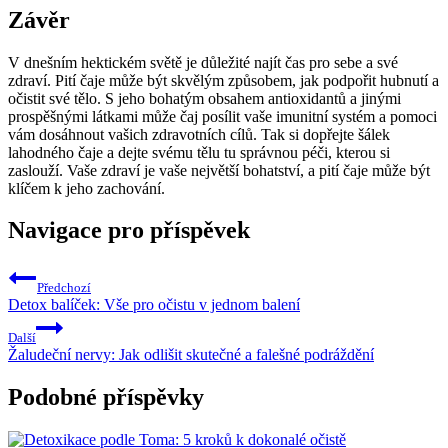
Závěr
V dnešním hektickém světě je důležité najít čas pro sebe a‌ své
zdraví. Pití čaje může být⁤ skvělým způsobem, jak podpořit hubnutí a
⁤očistit své tělo. S ⁣jeho bohatým obsahem antioxidantů​ a jinými⁢
prospěšnými látkami může čaj posílit vaše imunitní systém a ​pomoci​
vám dosáhnout vašich zdravotních cílů. Tak⁣ si⁢ dopřejte šálek
lahodného čaje ⁤a⁤ dejte‌ svému ⁣tělu tu správnou péči, kterou si
⁣zaslouží.⁢ Vaše zdraví je vaše‍ největší bohatství, a pití čaje může být
klíčem k ‍jeho zachování.
Navigace pro příspěvek
Předchozí
Detox balíček: Vše pro očistu v jednom balení
Další
Žaludeční nervy: Jak odlišit skutečné a falešné podráždění
Podobné příspěvky