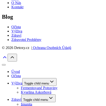
O Nás
Kontakt
Blog
Očista
Výživa
Zdraví
Zdravotní Problémy
© 2026 Detoxy.cz |
Ochrana Osobních Údajů
Úvod
Očista
Výživa
Toggle child menu
Fermentované Potraviny
Kyselina Askorbová
Zdraví
Toggle child menu
Imunita