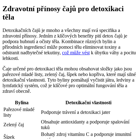
Zdravotní ‌přínosy čajů pro detoxikaci‍
těla
Detoxikačních čajů je​ mnoho a⁢ všechny mají svá specifika a
zdravotní přínosy. Jedním⁤ z klíčových benefity⁣ pití detox ‍čajů je
podpora hubnutí a⁢ očisty těla. Kombinace různých bylin a
‍přírodních⁤ ingrediencí může pomoci tělu eliminovat⁢ toxiny a
odstranit⁢ nadbytečné‍ tekutiny,
což může ⁢vést
⁣k úbytku váhy a ⁤pocitu
lehkosti.
Čaje ⁤určené pro detoxikaci těla mohou obsahovat složky jako jsou
pařezové mladé listy,‌ zelený čaj,‌ šípek​ nebo​ kopřiva, které‍ mají silné
detoxikační vlastnosti. Tyto ​byliny pomáhají ‌vyčistit játra, ledviny a
lymfatický⁢ systém, což je klíčové pro optimální fungování těla⁤ a
zdraví obecně.
Bylina
Detoxikační⁢ vlastnosti
Pařezové mladé
Podporuje trávení a detoxikaci jater
listy
Obsahuje antioxidanty a podporuje spalování
Zelený čaj
tuků
Bohatý zdroj vitamínu C a ⁢podporuje imunitní
Šípek