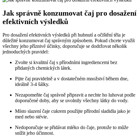
Jak⁤ správně konzumovat čaj pro dosažení‌
efektivních⁤ výsledků
Pro‌ dosažení efektivních ⁤výsledků při ⁣hubnutí a⁤ očištění ​těla je
důležité konzumovat čaj správným způsobem. Pokud chcete využít
všechny ⁣jeho příznivé účinky, doporučuje⁤ se dodržovat několik
jednoduchých‌ pravidel:
Zvolte si kvalitní⁤ čaj s přírodními ingrediencemi ‍bez
přidaných chemických látek.
Pijte ⁢čaj pravidelně a v dostatečném množství ⁢během dne,
ideálně​ 3-4 šálky.
Nezapomeňte⁣ čaj‍ správně připravit a nechte ho luhovat podle
doporučené doby, ​aby se uvolnily ​všechny látky do‌ vody.
Místo slazení čaje⁣ cukrem ​použijte přírodní sladidla jako ⁤je
med ⁣nebo stévie.
Nedoporučuje‍ se přidávat mléko do čaje, protože to může⁢
snížit jeho účinnost.