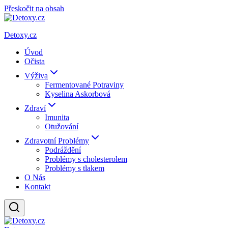
Přeskočit na obsah
Detoxy.cz
Úvod
Očista
Výživa
Fermentované Potraviny
Kyselina Askorbová
Zdraví
Imunita
Otužování
Zdravotní Problémy
Podráždění
Problémy s cholesterolem
Problémy s tlakem
O Nás
Kontakt