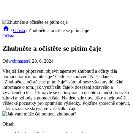
/
Očista
/
Zhubněte a očistěte se pitím čaje
Očista
Zhubněte a očistěte se pitím čaje
Od
webmaster1
20. 6. 2024
Vítejte! Jste připraveni objevit tajemství zhubnutí a očisty těla
pomocí tradičního pití čaje? Četli jste ‌správně! Naše‍ článek
„Zhubněte⁢ a očistěte se pitím čaje“ ​vám přinese všechny důležité
informace o tom, jak využít sílu čaje k dosažení ​zdravého ⁣a
vyváženého těla.⁣ Připravte se na inspiraci a nechte​ se unést do ‍světa
⁢zdraví a pohody s pomocí ⁣čaje. ​Najdete zde tipy,‌ triky a nejnovější
vědecké ‍poznatky pro optimální výsledky. Pojďme společně objevit,
jaký zázrak se ‌skrývá ve vaší⁢ šálku čaje!
Obsah