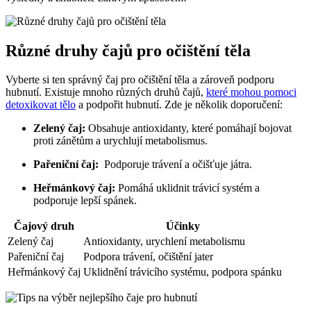
Různé druhy čajů‍ pro očištění těla
Vyberte si ⁤ten správný čaj pro očištění ⁤těla a ⁤zároveň podporu
hubnutí.⁤ Existuje mnoho různých druhů čajů,
které mohou pomoci
detoxikovat tělo
a podpořit ⁣hubnutí. Zde je několik doporučení:
Zelený čaj:
Obsahuje antioxidanty, ‌které pomáhají bojovat⁢
proti zánětům a urychlují⁣ metabolismus.
Pařeniční čaj:
‍ Podporuje trávení a očišťuje játra.
Heřmánkový⁢ čaj:
Pomáhá uklidnit trávicí‍ systém a
podporuje ​lepší ‍spánek.
Čajový druh
Účinky
Zelený čaj
Antioxidanty, urychlení ⁤metabolismu
Pařeniční ⁣čaj
Podpora ⁢trávení, očištění jater
Heřmánkový čaj
Uklidnění ‍trávicího systému, podpora⁢ spánku