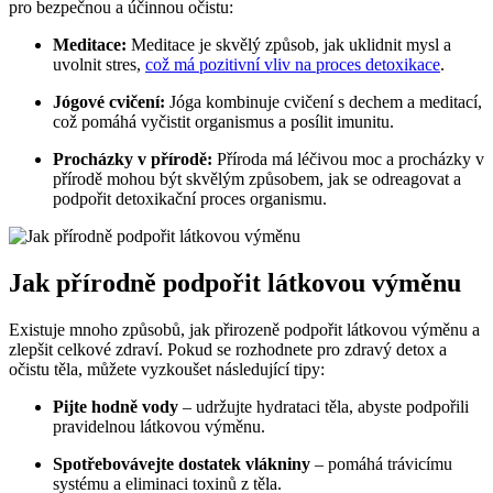
pro bezpečnou a účinnou očistu:
Meditace:
Meditace je skvělý způsob, jak uklidnit mysl a
uvolnit stres,
což má pozitivní vliv na proces detoxikace
.
Jógové cvičení:
Jóga kombinuje cvičení s dechem a meditací,
což pomáhá vyčistit organismus a posílit imunitu.
Procházky v přírodě:
Příroda má léčivou moc a procházky v
přírodě mohou být skvělým způsobem, jak se odreagovat a
podpořit detoxikační proces organismu.
Jak přírodně podpořit látkovou výměnu
Existuje mnoho způsobů, jak přirozeně podpořit látkovou výměnu a
zlepšit celkové zdraví. Pokud se rozhodnete pro zdravý detox a
očistu těla, můžete vyzkoušet následující tipy:
Pijte hodně vody
– udržujte hydrataci těla, abyste podpořili
pravidelnou látkovou výměnu.
Spotřebovávejte dostatek vlákniny
– pomáhá trávicímu
systému a eliminaci toxinů z těla.