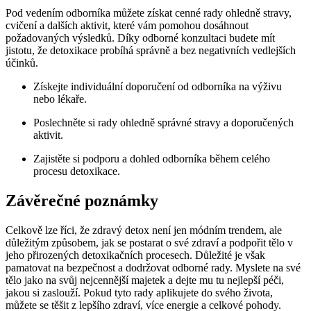
Pod vedením odborníka můžete získat cenné rady ohledně stravy,
cvičení a dalších aktivit, které vám pomohou dosáhnout
požadovaných výsledků. Díky odborné konzultaci budete mít
jistotu, že detoxikace probíhá správně a bez negativních vedlejších
účinků.
Získejte individuální doporučení od odborníka na výživu
nebo lékaře.
Poslechněte si rady ohledně správné stravy a doporučených
aktivit.
Zajistěte si podporu a dohled odborníka během celého
procesu detoxikace.
Závěrečné poznámky
Celkově lze říci, že zdravý detox není jen módním trendem, ale
důležitým způsobem, jak se postarat o své zdraví a podpořit tělo v
jeho přirozených detoxikačních procesech. Důležité je však
pamatovat na bezpečnost a dodržovat odborné rady. Myslete na své
tělo jako na svůj nejcennější majetek a dejte mu tu nejlepší péči,
jakou si zaslouží. Pokud tyto rady aplikujete do svého života,
můžete se těšit z lepšího zdraví, více energie a celkové pohody.