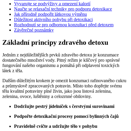
Vyvarujte se podvýživy a omezení kalorií
Naučte se relaxační techniky pro podporu detoxikace
Jak přírodně podpořit látkovou výměnu
Důležitost aktivního pohybu při detoxikaci
Rozhodnutí se pro odbornou konzultaci před detoxem
Závěrečné poznámky
Základní principy zdravého detoxu
Jedním z nejdůležitějších prvků zdravého detoxu je konzumace
dostatečného množství vody. Pitný režim je klíčový pro správné
fungování našeho organismu a pomáhá při odplavení toxických
látek z těla.
Dalším důležitým krokem je omezit konzumaci rafinovaného cukru
a průmyslově zpracovaných potravin. Místo toho dopřejte svému
tělu kvalitní potraviny plné živin, jako jsou listová zelenina,
zelenina, ovoce, luštěniny a celozrnné obiloviny.
Dodržujte pestrý jídelníček s čerstvými surovinami
Podpořte detoxikační procesy pomocí bylinných čajů
Pravidelně cvičte a udržujte tělo v pohybu