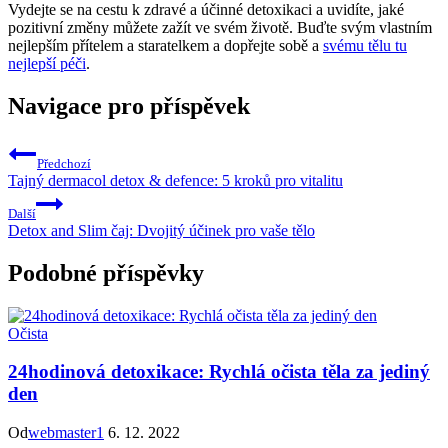
Vydejte se na cestu k zdravé a účinné detoxikaci a uvidíte, jaké
pozitivní změny můžete zažít ve svém životě. Buďte svým vlastním
nejlepším přítelem a staratelkem a dopřejte sobě a
svému tělu tu
nejlepší péči
.
Navigace pro příspěvek
Předchozí
Tajný dermacol detox & defence: 5 kroků pro vitalitu
Další
Detox and Slim čaj: Dvojitý účinek pro vaše tělo
Podobné příspěvky
Očista
24hodinová detoxikace: Rychlá očista těla za jediný
den
Od
webmaster1
6. 12. 2022