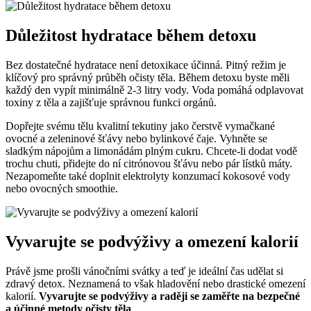
Důležitost hydratace během detoxu
Bez dostatečné hydratace není detoxikace účinná. Pitný režim je
klíčový pro správný průběh očisty těla. Během detoxu byste měli
každý den vypít minimálně 2-3 litry vody. Voda pomáhá odplavovat
toxiny z těla a zajišťuje správnou funkci orgánů.
Dopřejte svému tělu kvalitní tekutiny jako čerstvě vymačkané
ovocné a zeleninové šťávy nebo bylinkové čaje. Vyhněte se
sladkým nápojům a limonádám plným cukru. Chcete-li dodat vodě
trochu chuti, přidejte do ní citrónovou šťávu nebo pár lístků máty.
Nezapomeňte také doplnit elektrolyty konzumací kokosové vody
nebo ovocných smoothie.
Vyvarujte se podvýživy a omezení kalorií
Právě jsme prošli vánočními svátky a teď je ideální čas udělat si
zdravý detox. Neznamená to však hladovění nebo drastické omezení
kalorií.
Vyvarujte se podvýživy a raději se zaměřte na bezpečné
a účinné metody očisty těla
.