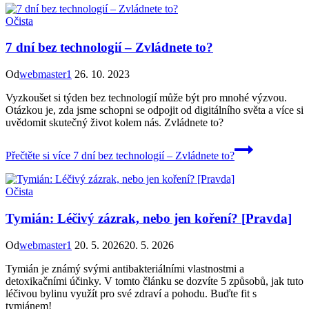
Očista
7 dní bez technologií – Zvládnete to?
Od
webmaster1
26. 10. 2023
Vyzkoušet si týden bez technologií může být pro mnohé výzvou.
Otázkou je, zda jsme schopni se odpojit od digitálního světa a více si
uvědomit skutečný život kolem nás. Zvládnete to?
Přečtěte si více
7 dní bez technologií – Zvládnete to?
Očista
Tymián: Léčivý zázrak, nebo jen koření? [Pravda]
Od
webmaster1
20. 5. 2026
20. 5. 2026
Tymián je známý svými antibakteriálními vlastnostmi a
detoxikačními účinky. V tomto článku se dozvíte 5 způsobů, jak tuto
léčivou bylinu využít pro své zdraví a pohodu. Buďte fit s
tymiánem!