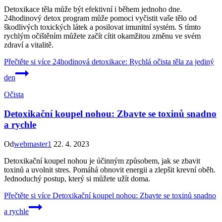
Detoxikace těla může být efektivní i během jednoho dne.
24hodinový detox program může pomoci vyčistit vaše tělo od
škodlivých toxických látek a posilovat imunitní systém. S tímto
rychlým očištěním můžete začít cítit okamžitou změnu ve svém
zdraví a vitalitě.
Přečtěte si více
24hodinová detoxikace: Rychlá očista těla za jediný
den
Očista
Detoxikační koupel nohou: Zbavte se toxinů snadno
a rychle
Od
webmaster1
22. 4. 2023
Detoxikační koupel nohou je účinným způsobem, jak se zbavit
toxinů a uvolnit stres. Pomáhá obnovit energii a zlepšit krevní oběh.
Jednoduchý postup, který si můžete užít doma.
Přečtěte si více
Detoxikační koupel nohou: Zbavte se toxinů snadno
a rychle