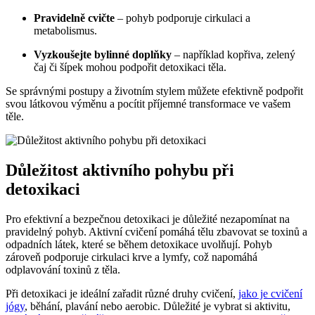
Pravidelně cvičte
– pohyb podporuje cirkulaci a
metabolismus.
Vyzkoušejte bylinné doplňky
– například kopřiva, zelený
čaj či šípek mohou podpořit detoxikaci těla.
Se správnými postupy a životním stylem můžete efektivně podpořit
svou látkovou výměnu a pocítit příjemné transformace ve vašem
těle.
Důležitost aktivního pohybu při
detoxikaci
Pro efektivní a bezpečnou detoxikaci je důležité nezapomínat na
pravidelný pohyb. Aktivní cvičení pomáhá tělu zbavovat se toxinů a
odpadních látek, které se během detoxikace uvolňují. Pohyb
zároveň podporuje cirkulaci krve a lymfy, což napomáhá
odplavování toxinů z těla.
Při detoxikaci je ideální zařadit různé druhy cvičení,
jako je cvičení
jógy
, běhání, plavání nebo aerobic. Důležité je vybrat si aktivitu,