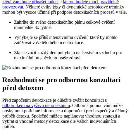
která vám bude přinášet radost
a
kterou budete moci pravidelně
provozovat
. Některé cviky jógy či dynamické aerobicové tréninky
mohou být vysoce účinné při podpoře detoxikačních procesů v těle.
Zahrňte do svého detoxikačního plánu celkové cvičení
minimálně 3x týdně.
Vyhýbejte se příliš intenzivnímu cvičení, které by mohlo
zatěžovat vaše tělo během detoxikace.
Zkuste začít každý den pohybem na čerstvém vzduchu pro
maximální prospěch pro vaše zdraví.
Rozhodnutí se pro odbornou konzultaci
před detoxem
Před započetím detoxikace je důležité zvážit konzultaci s
odborníkem na výživu nebo lékařem
. Odborná pomoc vám může
poskytnout potřebné informace a doporučení pro bezpečný a účinný
průběh detoxu. Společně můžete naplánovat vhodnou strategii a
vybrat si vhodné metody detoxikace dle vašich individuálních
potřeb.