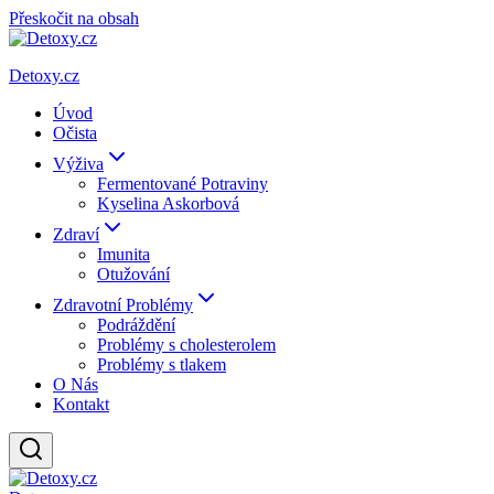
Přeskočit na obsah
Detoxy.cz
Úvod
Očista
Výživa
Fermentované Potraviny
Kyselina Askorbová
Zdraví
Imunita
Otužování
Zdravotní Problémy
Podráždění
Problémy s cholesterolem
Problémy s tlakem
O Nás
Kontakt