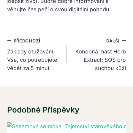
zlepšit život. Buďte dobře informováni a
věnujte čas péči o svou digitální pohodu.
Navigace
PŘEDCHOZÍ
DALŠÍ
Pro
Základy otužování:
Konopná mast Herb
Vše, co potřebujete
Extract: SOS pro
Příspěvek
vědět za 5 minut
suchou kůži
Podobné Příspěvky