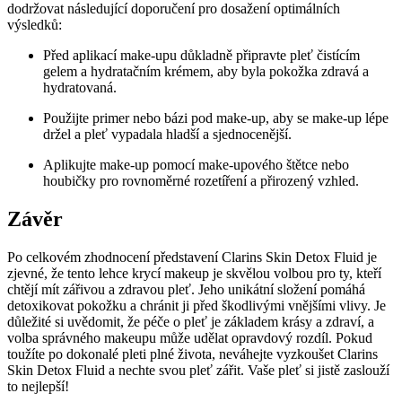
dodržovat následující doporučení pro dosažení optimálních
výsledků:
Před aplikací make-upu důkladně připravte pleť čistícím
gelem a hydratačním krémem, aby byla pokožka zdravá a
hydratovaná.
Použijte primer nebo bázi pod make-up, aby se make-up lépe
držel a pleť vypadala hladší a sjednocenější.
Aplikujte make-up pomocí make-upového štětce nebo
houbičky pro rovnoměrné rozetíření a přirozený vzhled.
Závěr
Po celkovém zhodnocení představení Clarins Skin Detox Fluid je
zjevné, že tento lehce krycí makeup je skvělou volbou pro ty, kteří
chtějí mít zářivou a zdravou pleť. Jeho unikátní složení pomáhá
detoxikovat pokožku a chránit ji před škodlivými vnějšími vlivy. Je
důležité si uvědomit, že péče o pleť je základem krásy a zdraví, a
volba správného makeupu může udělat opravdový rozdíl. Pokud
toužíte po dokonalé pleti plné života, neváhejte vyzkoušet Clarins
Skin Detox Fluid a nechte svou pleť zářit. Vaše pleť si jistě zaslouží
to nejlepší!