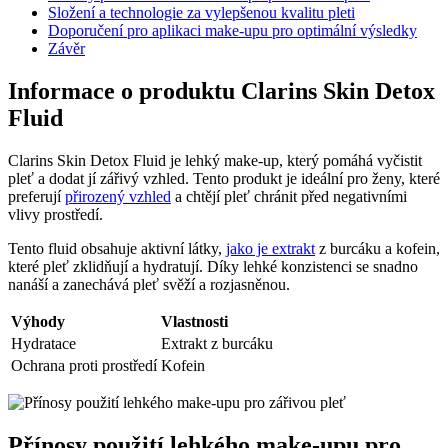
Složení a technologie za vylepšenou kvalitu pleti
Doporučení pro aplikaci make-upu pro optimální výsledky
Závěr
Informace o produktu Clarins Skin Detox
Fluid
Clarins Skin Detox Fluid je lehký make-up, který pomáhá vyčistit
pleť a dodat jí zářivý vzhled. Tento produkt je ideální pro ženy, které
preferují
přirozený vzhled
a chtějí pleť chránit před negativními
vlivy prostředí.
Tento fluid obsahuje aktivní látky,
jako je extrakt
z burcáku a kofein,
které pleť zklidňují a hydratují. Díky lehké konzistenci se snadno
nanáší a zanechává pleť svěží a rozjasněnou.
Výhody
Vlastnosti
Hydratace
Extrakt z burcáku
Ochrana proti prostředí
Kofein
Přínosy použití lehkého make-upu pro