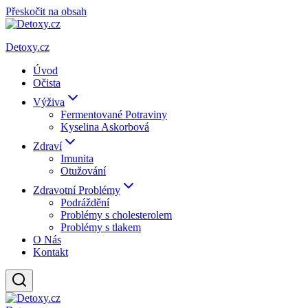
Přeskočit na obsah
Detoxy.cz
Úvod
Očista
Výživa
Fermentované Potraviny
Kyselina Askorbová
Zdraví
Imunita
Otužování
Zdravotní Problémy
Podráždění
Problémy s cholesterolem
Problémy s tlakem
O Nás
Kontakt