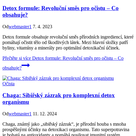
Detox formule: Revoluční směs pro očistu – Co
obsahuje?
Od
webmaster1
7. 4. 2023
Detox formule obsahuje revoluční směs přírodních ingrediencí, které
pomáhají očistit tělo od škodlivých látek. Mezi hlavní složky patří
byliny, vitamíny a minerály pro optimální detoxikační účinek.
Přečtěte si více
Detox formule: Revoluční směs pro očistu – Co
obsahuje?
Očista
Chaga: Sibiřský zázrak pro komplexní detox
organismu
Od
webmaster1
11. 12. 2024
Chaga, známý jako „sibiřský zázrak“, je přírodní houba s mnoha
prospěšnými účinky na detoxikaci organismu. Tato superpotravina
je bohatá na antioxidanty a pomáhá posilovat imunitní systém.