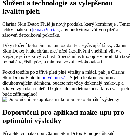
Složení a technologie za vylepšenou
kvalitu pleti
Clarins Skin Detox Fluid je nový produkt, který kombinuje . Tento
lehký make-up
je navržen tak
, aby poskytoval zářivou pleť a
zároveň detoxikoval pokožku.
Díky složení bohatému na antioxidanty a vyživující látky, Clarins
Skin Detox Fluid chrání pleť před škodlivými vnějšími vlivy a
zlepšuje její celkový vzhled. Speciální technologie v produktu také
pomáhá vyčistit póry a minimalizovat nedokonalosti.
Pokud toužíte po zářivé pleti plné vitality a mládí, pak je Clarins
Skin Detox Fluid to
pravé pro vás
. S jeho lehkou texturou a
dlouhotrvajícím účinkem, budete mít vždy dokonalý make-up a
zdravě vypadající pleť. Užijte si denní detoxikaci a krása vaší pleti
bude zářit naplno!
Doporučení pro aplikaci make-upu pro
optimální výsledky
Při aplikaci make-upu Clarins Skin Detox Fluid je důležité