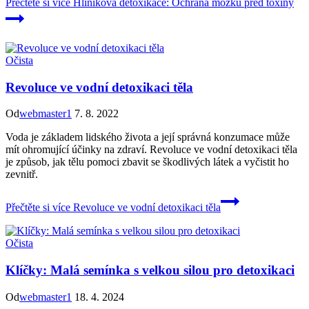
Přečtěte si více
Hliníková detoxikace: Ochrana mozku před toxiny
Očista
Revoluce ve vodní detoxikaci těla
Od
webmaster1
7. 8. 2022
Voda je základem lidského života a její správná konzumace může
mít ohromující účinky na zdraví. Revoluce ve vodní detoxikaci těla
je způsob, jak tělu pomoci zbavit se škodlivých látek a vyčistit ho
zevnitř.
Přečtěte si více
Revoluce ve vodní detoxikaci těla
Očista
Klíčky: Malá semínka s velkou silou pro detoxikaci
Od
webmaster1
18. 4. 2024