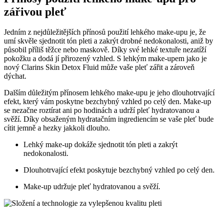
zářivou pleť
Jedním z nejdůležitějších přínosů použití lehkého make-upu je, že
umí skvěle sjednotit tón pleti a zakrýt drobné nedokonalosti, aniž by
působil příliš těžce nebo maskově. Díky své lehké textuře nezatíží
pokožku a dodá jí přirozený vzhled. S lehkým make-upem jako je
nový Clarins Skin Detox Fluid může vaše pleť zářit a zároveň
dýchat.
Dalším důležitým přínosem lehkého make-upu je jeho dlouhotrvající
efekt, který vám poskytne bezchybný vzhled po celý den. Make-up
se nezačne roztírat ani po hodinách a udrží pleť hydratovanou a
svěží. Díky obsaženým hydratačním ingrediencím se vaše pleť bude
cítit jemně a hezky jakkoli dlouho.
Lehký make-up dokáže sjednotit tón pleti a zakrýt
nedokonalosti.
Dlouhotrvající efekt poskytuje bezchybný vzhled po celý den.
Make-up udržuje pleť hydratovanou a svěží.