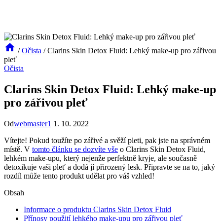
/
Očista
/
Clarins Skin Detox Fluid: Lehký make-up pro zářivou
pleť
Očista
Clarins Skin Detox Fluid: Lehký make-up
pro zářivou pleť
Od
webmaster1
1. 10. 2022
Vítejte! Pokud toužíte po zářivé a svěží pleti, pak jste na správném
místě. V
tomto článku se dozvíte vše
o Clarins Skin Detox Fluid,
lehkém make-upu, který nejenže perfektně kryje, ale současně
detoxikuje vaši pleť a dodá jí přirozený lesk. Připravte se na to, jaký
rozdíl může tento produkt udělat pro váš vzhled!
Obsah
Informace o produktu Clarins Skin Detox Fluid
Přínosy použití lehkého make-upu pro zářivou pleť