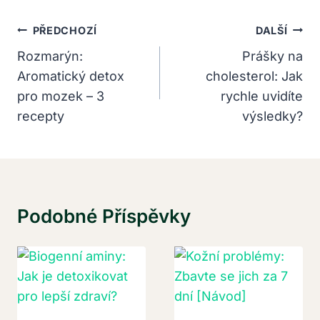
Navigace
PŘEDCHOZÍ
DALŠÍ
Pro
Rozmarýn:
Prášky na
Aromatický detox
cholesterol: Jak
Příspěvek
pro mozek – 3
rychle uvidíte
recepty
výsledky?
Podobné Příspěvky