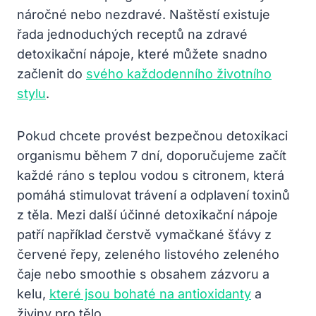
náročné nebo nezdravé. Naštěstí existuje
řada jednoduchých receptů na zdravé
detoxikační nápoje, které můžete snadno
začlenit do
svého každodenního životního
stylu
.
Pokud chcete provést bezpečnou detoxikaci
organismu během 7 dní, doporučujeme začít
každé ráno s teplou vodou s citronem, která
pomáhá stimulovat trávení a odplavení toxinů
z těla. Mezi další účinné detoxikační nápoje
patří například čerstvě vymačkané šťávy z
červené řepy, zeleného listového zeleného
čaje nebo smoothie s obsahem zázvoru a
kelu,
které jsou bohaté na antioxidanty
a
živiny pro tělo.