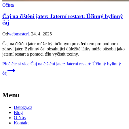
Očista
Čaj na čištění jater: Jaterní restart: Účinný bylinný
čaj
Od
webmaster1
24. 4. 2025
Čaj na čištění jater může být účinným prostředkem pro podporu
zdraví jater. Bylinný čaj obsahující důležité látky může působit jako
jaterní restart a pomoci tělu vyčistit toxiny.
Přečtěte si více
Čaj na čištění jater: Jaterní restart: Účinný bylinný
čaj
Menu
Detoxy.cz
Blog
O Nás
Kontakt