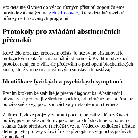
Pro detailnější vhled do výhod různých přístupů doporučujeme
prostudovat analýzu na
Zelus Recovery
, která detailně rozebírá
přínosy certifikovaných programů.
Protokoly pro zvládání abstinenčních
příznaků
Když tělo prochází procesem očisty, je nezbytné přistupovat k
biologickým reakcím s maximální odborností. Kvalitní odvykací
protokol není jen o vůli, ale především o pochopení biochemických
změn, které v mozku a orgánových soustavách nastávají.
Identifikace fyzických a psychických symptomů
Prvním krokem ke stabilitě je přesná diagnostika. Abstinenční
příznaky se projevují v širokém spektru, od mírné úzkosti a třesu až
po závažné stavy, jako jsou záchvaty nebo delirium tremens.
Zatímco fyzické projevy zahrnují pocení, bolesti svalů a zažívací
potíže, psychické symptomy jako iracionální strach nebo poruchy
spánku často představují největší výzvu. Vědecky podložený přístup
definuje tyto projevy včas, čímž se předejde rozvoji nebezpečných
komplikací.