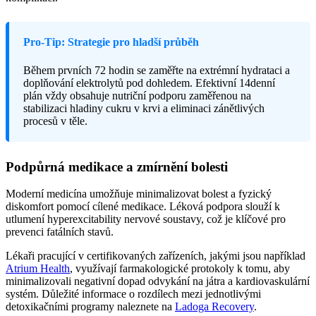
Pro-Tip: Strategie pro hladší průběh
Během prvních 72 hodin se zaměřte na extrémní hydrataci a
doplňování elektrolytů pod dohledem. Efektivní 14denní
plán vždy obsahuje nutriční podporu zaměřenou na
stabilizaci hladiny cukru v krvi a eliminaci zánětlivých
procesů v těle.
Podpůrná medikace a zmírnění bolesti
Moderní medicína umožňuje minimalizovat bolest a fyzický
diskomfort pomocí cílené medikace. Léková podpora slouží k
utlumení hyperexcitability nervové soustavy, což je klíčové pro
prevenci fatálních stavů.
Lékaři pracující v certifikovaných zařízeních, jakými jsou například
Atrium Health
, využívají farmakologické protokoly k tomu, aby
minimalizovali negativní dopad odvykání na játra a kardiovaskulární
systém. Důležité informace o rozdílech mezi jednotlivými
detoxikačními programy naleznete na
Ladoga Recovery
.