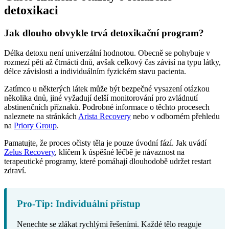
detoxikaci
Jak dlouho obvykle trvá detoxikační program?
Délka detoxu není univerzální hodnotou. Obecně se pohybuje v
rozmezí pěti až čtrnácti dnů, avšak celkový čas závisí na typu látky,
délce závislosti a individuálním fyzickém stavu pacienta.
Zatímco u některých látek může být bezpečné vysazení otázkou
několika dnů, jiné vyžadují delší monitorování pro zvládnutí
abstinenčních příznaků. Podrobné informace o těchto procesech
naleznete na stránkách
Arista Recovery
nebo v odborném přehledu
na
Priory Group
.
Pamatujte, že proces očisty těla je pouze úvodní fází. Jak uvádí
Zelus Recovery
, klíčem k úspěšné léčbě je návaznost na
terapeutické programy, které pomáhají dlouhodobě udržet restart
zdraví.
Pro-Tip: Individuální přístup
Nenechte se zlákat rychlými řešeními. Každé tělo reaguje