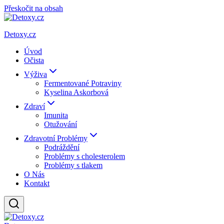
Přeskočit na obsah
Detoxy.cz
Úvod
Očista
Výživa
Fermentované Potraviny
Kyselina Askorbová
Zdraví
Imunita
Otužování
Zdravotní Problémy
Podráždění
Problémy s cholesterolem
Problémy s tlakem
O Nás
Kontakt