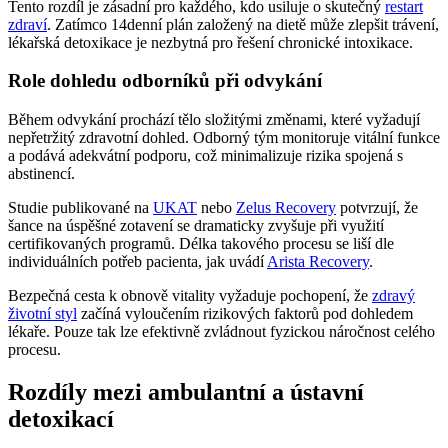
Tento rozdíl je zásadní pro každého, kdo usiluje o skutečný
restart
zdraví
. Zatímco 14denní plán založený na dietě může zlepšit trávení,
lékařská detoxikace je nezbytná pro řešení chronické intoxikace.
Role dohledu odborníků při odvykání
Během odvykání prochází tělo složitými změnami, které vyžadují
nepřetržitý zdravotní dohled. Odborný tým monitoruje vitální funkce
a podává adekvátní podporu, což minimalizuje rizika spojená s
abstinencí.
Studie publikované na
UKAT
nebo
Zelus Recovery
potvrzují, že
šance na úspěšné zotavení se dramaticky zvyšuje při využití
certifikovaných programů. Délka takového procesu se liší dle
individuálních potřeb pacienta, jak uvádí
Arista Recovery
.
Bezpečná cesta k obnově vitality vyžaduje pochopení, že
zdravý
životní styl
začíná vyloučením rizikových faktorů pod dohledem
lékaře. Pouze tak lze efektivně zvládnout fyzickou náročnost celého
procesu.
Rozdíly mezi ambulantní a ústavní
detoxikací