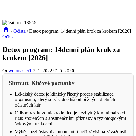
/
Očista
/
Detox program: 14denní plán krok za krokem [2026]
Očista
Detox program: 14denní plán krok za
krokem [2026]
Od
webmaster1
7. 1. 2022
27. 5. 2026
Shrnutí: Klíčové poznatky
Lékařský detox je klinicky řízený proces stabilizace
organismu, který se zásadně liší od běžných dietních
očistných kúr.
Odborný zdravotnický dohled je nezbytný k minimalizaci
rizik spojených s abstinenčními příznaky a fyziologickými
šokovými reakcemi.
Výběr mezi ústavní a ambulantní péčí závisí na závažnosti