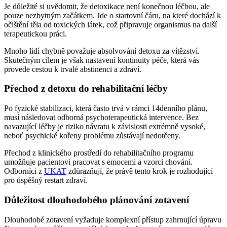
Je důležité si uvědomit, že detoxikace není konečnou léčbou, ale
pouze nezbytným začátkem. Jde o startovní čáru, na které dochází k
očištění těla od toxických látek, což připravuje organismus na další
terapeutickou práci.
Mnoho lidí chybně považuje absolvování detoxu za vítězství.
Skutečným cílem je však nastavení kontinuity péče, která vás
provede cestou k trvalé abstinenci a zdraví.
Přechod z detoxu do rehabilitační léčby
Po fyzické stabilizaci, která často trvá v rámci 14denního plánu,
musí následovat odborná psychoterapeutická intervence. Bez
navazující léčby je riziko návratu k závislosti extrémně vysoké,
neboť psychické kořeny problému zůstávají nedotčeny.
Přechod z klinického prostředí do rehabilitačního programu
umožňuje pacientovi pracovat s emocemi a vzorci chování.
Odborníci z
UKAT
zdůrazňují, že právě tento krok je rozhodující
pro úspěšný restart zdraví.
Důležitost dlouhodobého plánování zotavení
Dlouhodobé zotavení vyžaduje komplexní přístup zahrnující úpravu