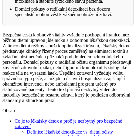
intoxikace a stabilitě fyzického stavu pacienta.
Domácí pokusy o radikální detoxikaci bez dozoru
specialistů mohou vést k vážnému ohrožení zdraví.
Bezpečná cesta k obnově vitality vyžaduje pochopení hranice mezi
běžnou dietní úpravou jídelníčku a odbornou lékařskou detoxikací.
Zatímco dietní režimy slouží k optimalizaci trávení, lékařský detox
představuje klinicky řízený proces zaměřený na eliminaci toxinů a
zvládání abstinenčních příznaků pod dohledem zdravotnického
personálu. Domácí pokusy o radikální očistu organismu představují
zbytečné zdravotní riziko, neboť ignorují komplexní fyziologické
reakce těla na vysazení látek. Úspěšné zotavení vyžaduje volbu
správného typu péče, ať už jde o ústavní hospitalizaci zajišťující
okamžitou intervenci, nebo ambulantní program určený pro
stabilizované pacienty. Tento text přináší nezbytný vhled do
metodiky bezpečného restartu zdraví, který je podložen odbornými
standardy a klinickou praxí.
Obsah
Co je to lékařský detox a proč je nezbytný pro bezpečné
zotavení
Definice lékařské detoxikace vs. dietní očisty