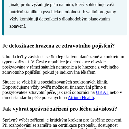
jinak, proto vyžadujte plán na míru, který zohledňuje vaši
nutriční stabilitu a psychickou odolnost. Kvalitní programy
vždy kombinují detoxikaci s dlouhodobým plánováním
zotavení.
Je detoxikace hrazena ze zdravotního pojištění?
Úhrada léčby závislostí se řídí legislativou dané země a konkrétním
typem zařízení. V České republice je detoxikace obvykle
poskytována v rámci státních nemocnic a je hrazena z veřejného
zdravotního pojištění, pokud je indikována lékařem.
Situace se však liší u specializovaných soukromých klinik.
Doporučujeme vždy ověřit možnosti financování přímo u
poskytovatele zdravotní péče, jak radí odborníci na
UKAT
nebo v
rámci standardů péče popsaných na
Atrium Health
.
Jak vybrat správné zařízení pro léčbu závislostí?
Správný výběr zařízení je kritickým krokem pro úspěšné zotavení.
Při rozhodování se zaměřte na certifikace personálu, dostupnost