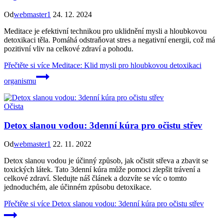
Od
webmaster1
24. 12. 2024
Meditace je efektivní technikou pro uklidnění mysli a hloubkovou
detoxikaci těla. Pomáhá odstraňovat stres a negativní energii, což má
pozitivní vliv na celkové zdraví a pohodu.
Přečtěte si více
Meditace: Klid mysli pro hloubkovou detoxikaci
organismu
Očista
Detox slanou vodou: 3denní kúra pro očistu střev
Od
webmaster1
22. 11. 2022
Detox slanou vodou je účinný způsob, jak očistit střeva a zbavit se
toxických látek. Tato 3denní kúra může pomoci zlepšit trávení a
celkové zdraví. Sledujte náš článek a dozvíte se víc o tomto
jednoduchém, ale účinném způsobu detoxikace.
Přečtěte si více
Detox slanou vodou: 3denní kúra pro očistu střev