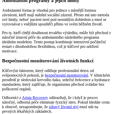
Ambulantní programy a jejich limity
Ambulantní forma je vhodná pro jedince s mírnější formou
závislosti, kteří mají stabilní sociální zázemí. Přesto má tato metoda
své limity, neboť pacient není pod neustálým dohledem a musí se
vyrovnávat s vnějšími spouštěči přímo ve svém běžném životě.
Pro ty, kteří chtějí dosáhnout trvalého výsledku, může být přechod z
náročné ústavní péče do ambulantního následného programu
ideálním modelem. Tento postup kombinuje intenzivní počáteční
restart s dlouhodobou flexibilitou, což je klíčové pro udržení
motivace.
Bezpečnostní monitorování životních funkcí
Klíčovým faktorem, který odlišuje profesionální detox od
svépomocných pokusů, je
bezpečnostní monitorování
. V klinickém
prostředí je sledování krevního tlaku, srdeční frekvence a hydratace
standardem, který zajišťuje, že organismus přechod zvládne bez
poškození orgánů.
Odborníci z
Arista Recovery
zdůrazňují, že i když je proces
náročný, odborná péče eliminuje fyzický stres. Pokud hledáte cestu
k obnově, nezapomínejte, že
zdravý životní styl
musí stát na
pevných lékařských základech.