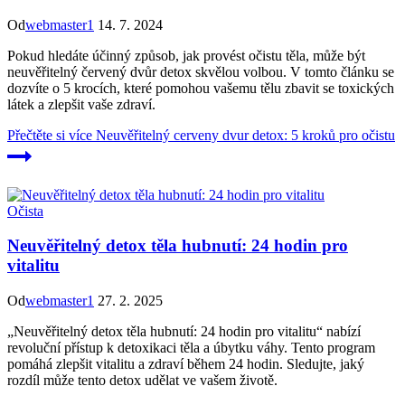
Od
webmaster1
14. 7. 2024
Pokud hledáte účinný způsob, jak provést očistu těla, může být
neuvěřitelný červený dvůr detox skvělou volbou. V tomto článku se
dozvíte o 5 krocích, které pomohou vašemu tělu zbavit se toxických
látek a zlepšit vaše zdraví.
Přečtěte si více
Neuvěřitelný cerveny dvur detox: 5 kroků pro očistu
Očista
Neuvěřitelný detox těla hubnutí: 24 hodin pro
vitalitu
Od
webmaster1
27. 2. 2025
„Neuvěřitelný detox těla hubnutí: 24 hodin pro vitalitu“ nabízí
revoluční přístup k detoxikaci těla a úbytku váhy. Tento program
pomáhá zlepšit vitalitu a zdraví během 24 hodin. Sledujte, jaký
rozdíl může tento detox udělat ve vašem životě.