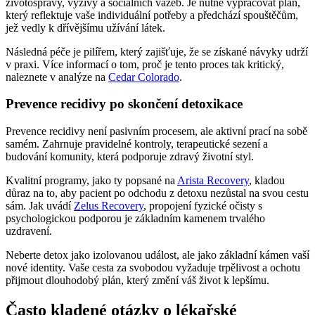
životosprávy, výživy a sociálních vazeb. Je nutné vypracovat plán,
který reflektuje vaše individuální potřeby a předchází spouštěčům,
jež vedly k dřívějšímu užívání látek.
Následná péče je pilířem, který zajišťuje, že se získané návyky udrží
v praxi. Více informací o tom, proč je tento proces tak kritický,
naleznete v analýze na
Cedar Colorado
.
Prevence recidivy po skončení detoxikace
Prevence recidivy není pasivním procesem, ale aktivní prací na sobě
samém. Zahrnuje pravidelné kontroly, terapeutické sezení a
budování komunity, která podporuje zdravý životní styl.
Kvalitní programy, jako ty popsané na
Arista Recovery
, kladou
důraz na to, aby pacient po odchodu z detoxu nezůstal na svou cestu
sám. Jak uvádí
Zelus Recovery
, propojení fyzické očisty s
psychologickou podporou je základním kamenem trvalého
uzdravení.
Neberte detox jako izolovanou událost, ale jako základní kámen vaší
nové identity. Vaše cesta za svobodou vyžaduje trpělivost a ochotu
přijmout dlouhodobý plán, který změní váš život k lepšímu.
Často kladené otázky o lékařské