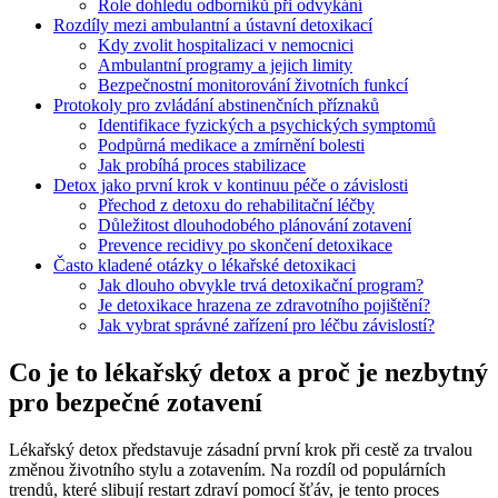
Role dohledu odborníků při odvykání
Rozdíly mezi ambulantní a ústavní detoxikací
Kdy zvolit hospitalizaci v nemocnici
Ambulantní programy a jejich limity
Bezpečnostní monitorování životních funkcí
Protokoly pro zvládání abstinenčních příznaků
Identifikace fyzických a psychických symptomů
Podpůrná medikace a zmírnění bolesti
Jak probíhá proces stabilizace
Detox jako první krok v kontinuu péče o závislosti
Přechod z detoxu do rehabilitační léčby
Důležitost dlouhodobého plánování zotavení
Prevence recidivy po skončení detoxikace
Často kladené otázky o lékařské detoxikaci
Jak dlouho obvykle trvá detoxikační program?
Je detoxikace hrazena ze zdravotního pojištění?
Jak vybrat správné zařízení pro léčbu závislostí?
Co je to lékařský detox a proč je nezbytný
pro bezpečné zotavení
Lékařský detox představuje zásadní první krok při cestě za trvalou
změnou životního stylu a zotavením. Na rozdíl od populárních
trendů, které slibují restart zdraví pomocí šťáv, je tento proces