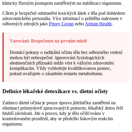
klinicky řízeným postupem zaměřeným na stabilizaci organismu.
Cílem je bezpečné odstranění toxických látek z těla pod dohledem
zdravotnického personálu. Více informací o průběhu naleznete v
odborných zdrojích jako
Priory Group
nebo
Atrium Health
.
Varování: Bezpečnost na prvním místě
Domácí pokusy o radikální očistu těla bez odborného vedení
mohou být nebezpečné. Ignorování fyziologických
abstinenčních příznaků může vést k vážným zdravotním
komplikacím. Vždy vyhledejte kvalifikovanou pomoc,
pokud uvažujete o zásadním restartu metabolismu.
Definice lékařské detoxikace vs. dietní očisty
Zatímco dietní očista je pouze úprava jídelníčku zaměřená na
eliminaci průmyslově zpracovaných potravin, lékařský detox řeší
hlubší závislosti. Jde o proces, kdy je tělo očišťováno v
kontrolovaném prostředí, aby se předešlo šokovým reakcím
organismu.