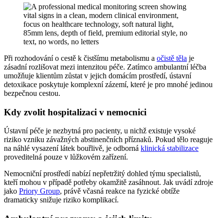
Při rozhodování o cestě k čistšímu metabolismu a
očistě těla
je
zásadní rozlišovat mezi intenzitou péče. Zatímco ambulantní léčba
umožňuje klientům zůstat v jejich domácím prostředí, ústavní
detoxikace poskytuje komplexní zázemí, které je pro mnohé jedinou
bezpečnou cestou.
Kdy zvolit hospitalizaci v nemocnici
Ústavní péče je nezbytná pro pacienty, u nichž existuje vysoké
riziko vzniku závažných abstinenčních příznaků. Pokud tělo reaguje
na náhlé vysazení látek bouřlivě, je odborná
klinická stabilizace
proveditelná pouze v lůžkovém zařízení.
Nemocniční prostředí nabízí nepřetržitý dohled týmu specialistů,
kteří mohou v případě potřeby okamžitě zasáhnout. Jak uvádí zdroje
jako
Priory Group
, právě včasná reakce na fyzické obtíže
dramaticky snižuje riziko komplikací.