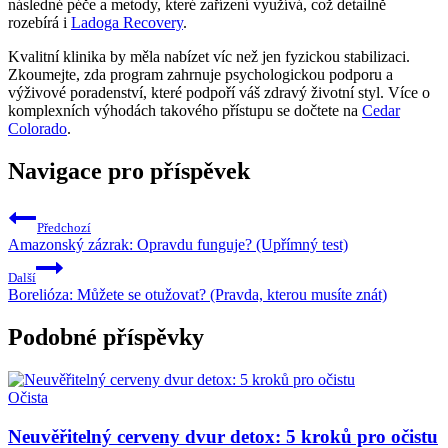
následné péče a metody, které zařízení využívá, což detailně
rozebírá i
Ladoga Recovery
.
Kvalitní klinika by měla nabízet víc než jen fyzickou stabilizaci.
Zkoumejte, zda program zahrnuje psychologickou podporu a
výživové poradenství, které podpoří váš zdravý životní styl. Více o
komplexních výhodách takového přístupu se dočtete na
Cedar
Colorado
.
Navigace pro příspěvek
Předchozí
Amazonský zázrak: Opravdu funguje? (Upřímný test)
Další
Borelióza: Můžete se otužovat? (Pravda, kterou musíte znát)
Podobné příspěvky
Očista
Neuvěřitelný cerveny dvur detox: 5 kroků pro očistu