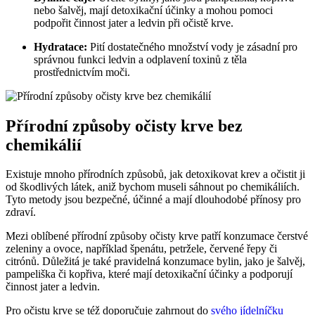
nebo šalvěj, mají detoxikační účinky a mohou pomoci
podpořit činnost jater a ledvin při očistě krve.
Hydratace:
Pití dostatečného množství vody je zásadní pro
správnou funkci ledvin a odplavení toxinů z těla
prostřednictvím moči.
Přírodní způsoby očisty krve bez
chemikálií
Existuje mnoho přírodních způsobů, jak detoxikovat krev a očistit ji
od škodlivých látek, aniž bychom museli sáhnout po chemikáliích.
Tyto metody jsou bezpečné, účinné a mají dlouhodobé přínosy pro
zdraví.
Mezi oblíbené přírodní způsoby očisty krve patří konzumace čerstvé
zeleniny a ovoce, například špenátu, petržele, červené řepy či
citrónů. Důležitá je také pravidelná konzumace bylin, jako je šalvěj,
pampeliška či kopřiva, které mají detoxikační účinky a podporují
činnost jater a ledvin.
Pro očistu krve se též doporučuje zahrnout do
svého jídelníčku