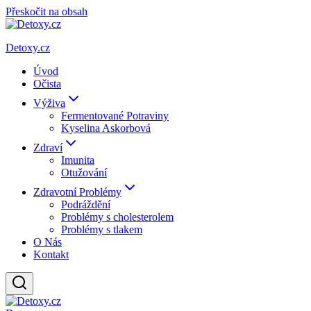
Přeskočit na obsah
Detoxy.cz
Úvod
Očista
Výživa
Fermentované Potraviny
Kyselina Askorbová
Zdraví
Imunita
Otužování
Zdravotní Problémy
Podráždění
Problémy s cholesterolem
Problémy s tlakem
O Nás
Kontakt