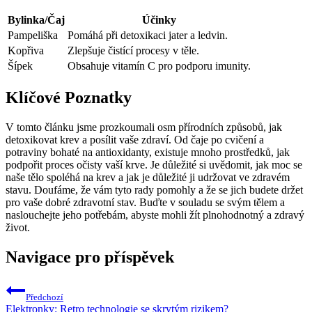
Bylinka/Čaj
Účinky
Pampeliška
Pomáhá při detoxikaci jater a ledvin.
Kopřiva
Zlepšuje čistící procesy v těle.
Šípek
Obsahuje vitamín C pro podporu imunity.
Klíčové Poznatky
V tomto článku jsme prozkoumali osm přírodních způsobů, jak
detoxikovat krev a posílit vaše zdraví. Od čaje po cvičení a
potraviny bohaté na antioxidanty, existuje mnoho prostředků, jak
podpořit proces očisty vaší krve. Je důležité si uvědomit, jak moc se
naše tělo spoléhá na krev a jak je důležité ji udržovat ve zdravém
stavu. Doufáme, že vám tyto rady pomohly a že se jich budete držet
pro vaše dobré zdravotní stav. Buďte v souladu se svým tělem a
naslouchejte jeho potřebám, abyste mohli žít plnohodnotný a zdravý
život.
Navigace pro příspěvek
Předchozí
Elektronky: Retro technologie se skrytým rizikem?