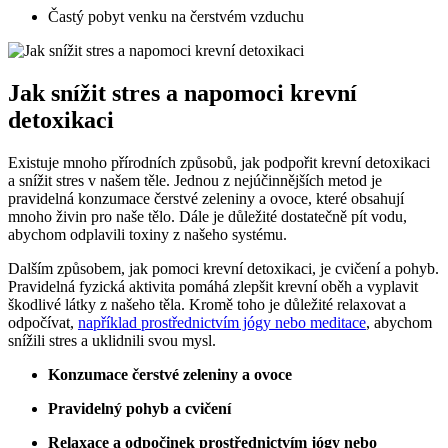
Častý pobyt venku na čerstvém vzduchu
Jak snížit stres a napomoci krevní
detoxikaci
Existuje mnoho přírodních způsobů, jak podpořit krevní detoxikaci
a snížit stres v našem těle. Jednou z nejúčinnějších metod je
pravidelná konzumace čerstvé zeleniny a ovoce, které obsahují
mnoho živin pro naše tělo. Dále je důležité dostatečně pít vodu,
abychom odplavili toxiny z našeho systému.
Dalším způsobem, jak pomoci krevní detoxikaci, je cvičení a pohyb.
Pravidelná fyzická aktivita pomáhá zlepšit krevní oběh a vyplavit
škodlivé látky z našeho těla. Kromě toho je důležité relaxovat a
odpočívat,
například prostřednictvím jógy nebo meditace
, abychom
snížili stres a uklidnili svou mysl.
Konzumace čerstvé zeleniny a ovoce
Pravidelný pohyb a cvičení
Relaxace a odpočinek prostřednictvím jógy nebo