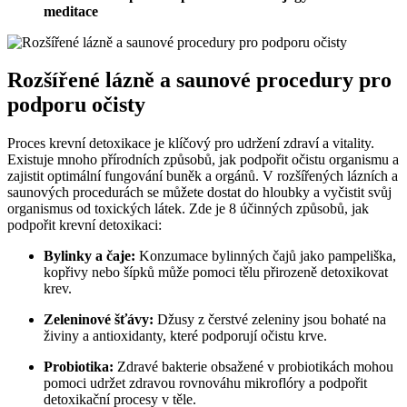
meditace
Rozšířené lázně a saunové procedury pro
podporu očisty
Proces krevní detoxikace je klíčový pro udržení zdraví a vitality.
Existuje mnoho přírodních způsobů, jak podpořit očistu organismu a
zajistit optimální fungování buněk a orgánů. V rozšířených lázních a
saunových procedurách se můžete dostat do hloubky a vyčistit svůj
organismus od toxických látek. Zde je 8 účinných způsobů, jak
podpořit krevní detoxikaci:
Bylinky a čaje:
Konzumace bylinných čajů jako pampeliška,
kopřivy nebo šípků může pomoci tělu přirozeně detoxikovat
krev.
Zeleninové šťávy:
Džusy z čerstvé zeleniny jsou bohaté na
živiny a antioxidanty, které podporují očistu krve.
Probiotika:
Zdravé bakterie obsažené v probiotikách mohou
pomoci udržet zdravou rovnováhu mikroflóry a podpořit
detoxikační procesy v těle.