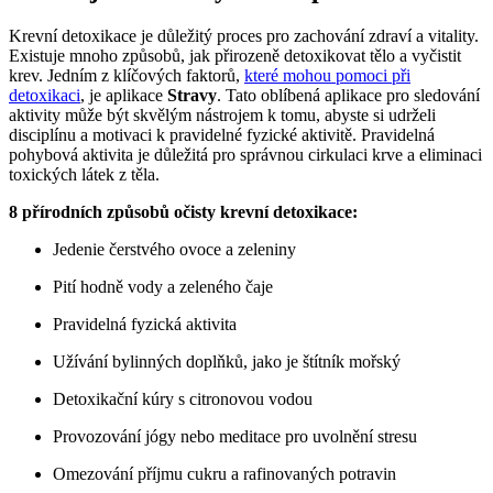
Krevní detoxikace je důležitý proces pro zachování zdraví a vitality.
Existuje mnoho způsobů, jak přirozeně detoxikovat tělo a vyčistit
krev. Jedním z klíčových faktorů,
které mohou pomoci při
detoxikaci
, je aplikace
Stravy
. Tato oblíbená aplikace pro sledování
aktivity může být skvělým nástrojem k tomu, abyste si udrželi
disciplínu a motivaci k pravidelné fyzické aktivitě. Pravidelná
pohybová aktivita je důležitá pro správnou cirkulaci krve a eliminaci
toxických látek z těla.
8 přírodních způsobů očisty krevní detoxikace:
Jedenie čerstvého ovoce a zeleniny
Pití hodně vody a zeleného čaje
Pravidelná fyzická aktivita
Užívání bylinných doplňků, jako je štítník mořský
Detoxikační kúry s citronovou vodou
Provozování jógy nebo meditace pro uvolnění stresu
Omezování příjmu cukru a rafinovaných potravin