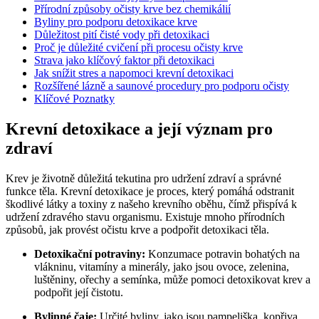
Přírodní způsoby očisty krve bez chemikálií
Byliny pro podporu detoxikace krve
Důležitost pití čisté vody při detoxikaci
Proč je důležité cvičení při procesu očisty krve
Strava jako klíčový faktor při detoxikaci
Jak snížit stres a napomoci krevní detoxikaci
Rozšířené lázně a saunové procedury pro podporu očisty
Klíčové Poznatky
Krevní detoxikace a její význam pro
zdraví
Krev je životně důležitá tekutina pro udržení zdraví a správné
funkce těla. Krevní detoxikace je proces, který pomáhá odstranit
škodlivé látky a toxiny z našeho krevního oběhu, čímž přispívá k
udržení zdravého stavu organismu. Existuje mnoho přírodních
způsobů, jak provést očistu krve a podpořit detoxikaci těla.
Detoxikační potraviny:
Konzumace potravin bohatých na
vlákninu, vitamíny a minerály, jako jsou ovoce, zelenina,
luštěniny, ořechy a semínka, může pomoci detoxikovat krev a
podpořit její čistotu.
Bylinné čaje:
Určité byliny, jako jsou pampeliška, kopřiva