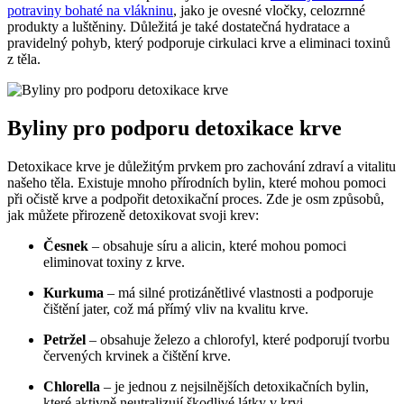
potraviny bohaté na vlákninu
, jako je ovesné vločky, celozrnné
produkty a luštěniny. Důležitá je také dostatečná hydratace a
pravidelný pohyb, který podporuje cirkulaci krve a eliminaci toxinů
z těla.
Byliny pro podporu detoxikace krve
Detoxikace krve je důležitým prvkem pro zachování zdraví a vitalitu
našeho těla. Existuje mnoho přírodních bylin, které mohou pomoci
při očistě krve a podpořit detoxikační proces. Zde je osm způsobů,
jak můžete přirozeně detoxikovat svoji krev:
Česnek
– obsahuje síru a alicin, které mohou pomoci
eliminovat toxiny z krve.
Kurkuma
– má silné protizánětlivé vlastnosti a podporuje
čištění jater, což má přímý vliv na kvalitu krve.
Petržel
– obsahuje železo a chlorofyl, které podporují tvorbu
červených krvinek a čištění krve.
Chlorella
– je jednou z nejsilnějších detoxikačních bylin,
které aktivně neutralizují škodlivé látky v krvi.