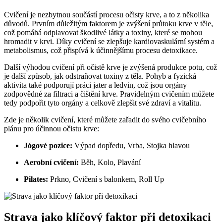
Cvičení je nezbytnou součástí procesu očisty krve, a to z několika
důvodů. Prvním důležitým faktorem je zvýšení průtoku krve v těle,
což pomáhá odplavovat škodlivé látky a toxiny, které se mohou
hromadit v krvi. Díky cvičení se zlepšuje kardiovaskulární systém a
metabolismus, což přispívá k účinnějšímu procesu detoxikace.
Další výhodou cvičení při očistě krve je zvýšená produkce potu, což
je další způsob, jak odstraňovat toxiny z těla. Pohyb a fyzická
aktivita také podporují práci jater a ledvin, což jsou orgány
zodpovědné za filtraci a čištění krve. Pravidelným cvičením můžete
tedy podpořit tyto orgány a celkově zlepšit své zdraví a vitalitu.
Zde je několik cvičení, které můžete zařadit do svého cvičebního
plánu pro účinnou očistu krve:
Jógové pozice:
Výpad dopředu, Vrba, Stojka hlavou
Aerobní cvičení:
Běh, Kolo, Plavání
Pilates:
Prkno, Cvičení s balonkem, Roll Up
Strava jako klíčový faktor při detoxikaci