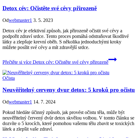
Detox cév: Očistěte své cévy přirozeně
Od
webmaster1
3. 5. 2023
Detox cév je efektivní způsob, jak přirozeně očistit své cévy a
podpořit zdraví srdce. Tento proces pomáhá odstraňovat škodlivé
látky a zlepšuje krevní oběh. S několika jednoduchými kroky
můžete posílit své cévy a mít zdravější srdce.
Přečtěte si více
Detox cév: Očistěte své cévy přirozeně
Očista
Neuvěřitelný cerveny dvur detox: 5 kroků pro očistu
Od
webmaster1
14. 7. 2024
Pokud hledáte účinný způsob, jak provést očistu těla, může být
neuvěřitelný červený dvůr detox skvělou volbou. V tomto článku se
dozvíte o 5 krocích, které pomohou vašemu tělu zbavit se toxických
látek a zlepšit vaše zdraví.