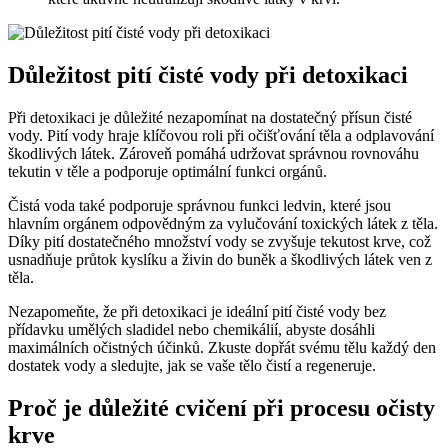
Důležitost pití čisté vody při detoxikaci
Při detoxikaci je důležité nezapomínat na dostatečný přísun čisté
vody. Pití vody hraje klíčovou roli při očišťování těla a odplavování
škodlivých látek. Zároveň pomáhá udržovat správnou rovnováhu
tekutin v těle a podporuje optimální funkci orgánů.
Čistá voda také podporuje správnou funkci ledvin, které jsou
hlavním orgánem odpovědným za vylučování toxických látek z těla.
Díky pití dostatečného množství vody se zvyšuje tekutost krve, což
usnadňuje průtok kyslíku a živin do buněk a škodlivých látek ven z
těla.
Nezapomeňte, že při detoxikaci je ideální pití čisté vody bez
přídavku umělých sladidel nebo chemikálií, abyste dosáhli
maximálních očistných účinků. Zkuste dopřát svému tělu každý den
dostatek vody a sledujte, jak se vaše tělo čistí a regeneruje.
Proč je důležité cvičení při procesu očisty
krve