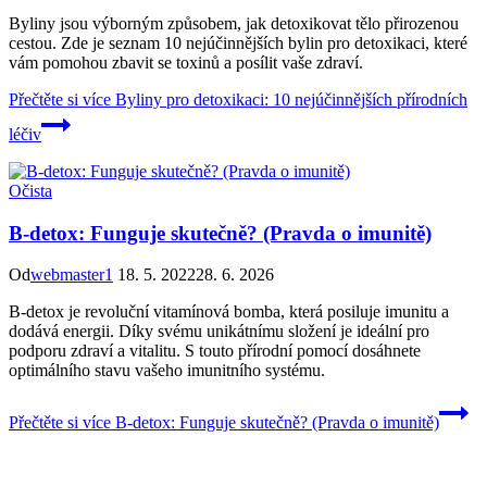
Byliny jsou výborným způsobem, jak detoxikovat tělo přirozenou
cestou. Zde je seznam 10 nejúčinnějších bylin pro detoxikaci, které
vám pomohou zbavit se toxinů a posílit vaše zdraví.
Přečtěte si více
Byliny pro detoxikaci: 10 nejúčinnějších přírodních
léčiv
Očista
B-detox: Funguje skutečně? (Pravda o imunitě)
Od
webmaster1
18. 5. 2022
28. 6. 2026
B-detox je revoluční vitamínová bomba, která posiluje imunitu a
dodává energii. Díky svému unikátnímu složení je ideální pro
podporu zdraví a vitalitu. S touto přírodní pomocí dosáhnete
optimálního stavu vašeho imunitního systému.
Přečtěte si více
B-detox: Funguje skutečně? (Pravda o imunitě)