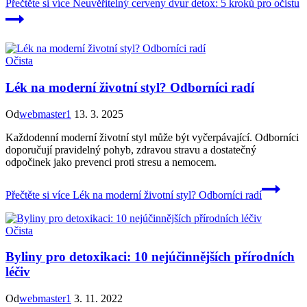
Přečtěte si více
Neuvěřitelný cerveny dvur detox: 5 kroků pro očistu
Očista
Lék na moderní životní styl? Odborníci radí
Od
webmaster1
13. 3. 2025
Každodenní moderní životní styl může být vyčerpávající. Odborníci
doporučují pravidelný pohyb, zdravou stravu a dostatečný
odpočinek jako prevenci proti stresu a nemocem.
Přečtěte si více
Lék na moderní životní styl? Odborníci radí
Očista
Byliny pro detoxikaci: 10 nejúčinnějších přírodních
léčiv
Od
webmaster1
3. 11. 2022