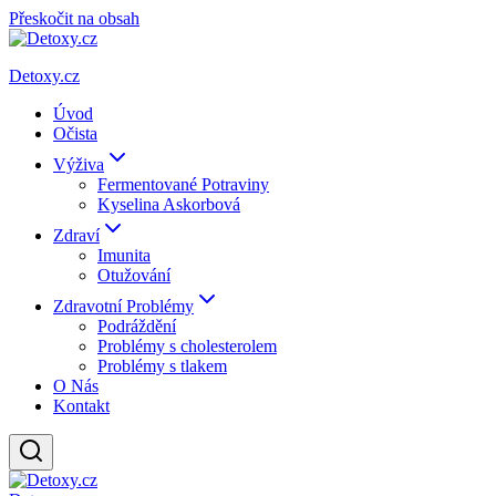
Přeskočit na obsah
Detoxy.cz
Úvod
Očista
Výživa
Fermentované Potraviny
Kyselina Askorbová
Zdraví
Imunita
Otužování
Zdravotní Problémy
Podráždění
Problémy s cholesterolem
Problémy s tlakem
O Nás
Kontakt