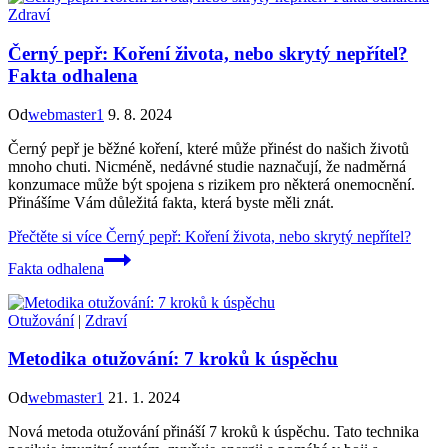
Zdraví
Černý pepř: Koření života, nebo skrytý nepřítel?
Fakta odhalena
Od
webmaster1
9. 8. 2024
Černý pepř je běžné koření, které může přinést do našich životů
mnoho chuti. Nicméně, nedávné studie naznačují, že nadměrná
konzumace může být spojena s rizikem pro některá onemocnění.
Přinášíme Vám důležitá fakta, která byste měli znát.
Přečtěte si více
Černý pepř: Koření života, nebo skrytý nepřítel?
Fakta odhalena
Otužování
|
Zdraví
Metodika otužování: 7 kroků k úspěchu
Od
webmaster1
21. 1. 2024
Nová metoda otužování přináší 7 kroků k úspěchu. Tato technika