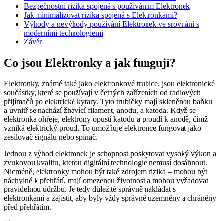
Bezpečnostní rizika spojená s používáním Elektronek
Jak minimalizovat rizika spojená s Elektronkami?
Výhody a nevýhody používání Elektronek ve srovnání s
moderními technologiemi
Závěr
Co jsou Elektronky a jak fungují?
Elektronky, známé také jako elektronkové trubice, jsou elektronické
součástky, které se používají v četných zařízeních od radiových
přijímačů po elektrické kytary. Tyto trubičky mají skleněnou baňku
a uvnitř se nachází žhavící filament, anodu, a katoda. Když se
elektronka ohřeje, elektrony opustí katodu a proudí k anodě, čímž
vzniká elektrický proud. To umožňuje elektronce fungovat jako
zesilovač signálu nebo spínač.
Jednou z výhod elektronek je schopnost poskytovat vysoký výkon a
zvukovou kvalitu, kterou digitální technologie nemusí dosáhnout.
Nicméně, elektronky mohou být také zdrojem rizika – mohou být
náchylné k přehřátí, mají omezenou životnost a mohou vyžadovat
pravidelnou údržbu. Je tedy důležité správně nakládat s
elektronkami a zajistit, aby byly vždy správně uzemněny a chráněny
před přehřátím.