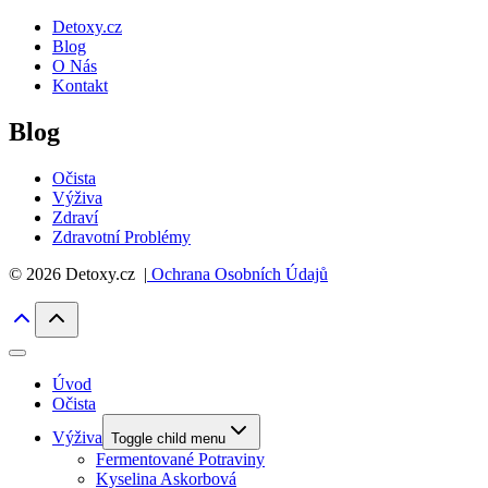
Detoxy.cz
Blog
O Nás
Kontakt
Blog
Očista
Výživa
Zdraví
Zdravotní Problémy
© 2026 Detoxy.cz |
Ochrana Osobních Údajů
Úvod
Očista
Výživa
Toggle child menu
Fermentované Potraviny
Kyselina Askorbová