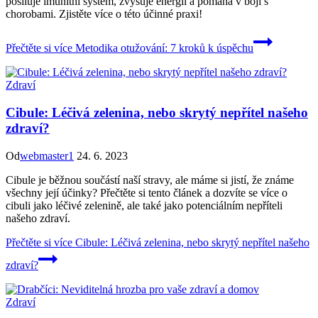
posiluje imunitní systém, zvyšuje energii a pomáhá v boji s
chorobami. Zjistěte více o této účinné praxi!
Přečtěte si více
Metodika otužování: 7 kroků k úspěchu
Zdraví
Cibule: Léčivá zelenina, nebo skrytý nepřítel našeho
zdraví?
Od
webmaster1
24. 6. 2023
Cibule je běžnou součástí naší stravy, ale máme si jistí, že známe
všechny její účinky? Přečtěte si tento článek a dozvíte se více o
cibuli jako léčivé zelenině, ale také jako potenciálním nepříteli
našeho zdraví.
Přečtěte si více
Cibule: Léčivá zelenina, nebo skrytý nepřítel našeho
zdraví?
Zdraví