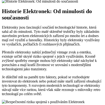
Historie Elektronek: Od minulosti do
současnosti
Elektronky jsou fascinující součástí technologické historie, která
sahá až do minulosti. Tyto malé skleněné trubičky byly základním
stavebním prvkem elektronických zařízení po mnoho let a dodnes
mají své využití a fanoušky. Historicky byly elektronky využívány
ve vysílačích, počítačích či rozhlasových přijímačích.
Přestože elektronky nabízí jedinečný vintage zvuk a estetiku,
existuje určité skryté riziko spojené s jejich využíváním. Kromě
zvýšené spotřeby energie mohou být elektronky také náchylné k
poruchám a mají kratší životnost ve srovnání s modernějšími
technologiemi jako tranzistory.
Je důležité mít na paměti tyto faktory, pokud se rozhodujete
investovat do elektronek nebo pokud máte starší zařízení obsahující
tyto komponenty. S rozvojem moderních technologií se elektronky
stávají stále více raritou, která však stále rezonuje s milovníky retro
technologií po celém světě.