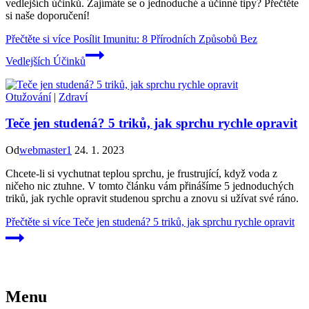
vedlejších účinků. Zajímáte se o jednoduché a účinné tipy? Přečtěte
si naše doporučení!
Přečtěte si více
Posílit Imunitu: 8 Přírodních Způsobů Bez
Vedlejších Účinků
Otužování
|
Zdraví
Teče jen studená? 5 triků, jak sprchu rychle opravit
Od
webmaster1
24. 1. 2023
Chcete-li si vychutnat teplou sprchu, je frustrující, když voda z
ničeho nic ztuhne. V tomto článku vám přinášíme 5 jednoduchých
triků, jak rychle opravit studenou sprchu a znovu si užívat své ráno.
Přečtěte si více
Teče jen studená? 5 triků, jak sprchu rychle opravit
Menu