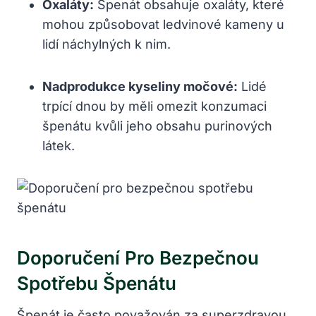
Oxaláty:
Špenát obsahuje oxaláty, které
mohou způsobovat ledvinové kameny u
lidí náchylných k nim.
Nadprodukce kyseliny močové:
Lidé
trpící dnou by měli omezit konzumaci
špenátu kvůli jeho obsahu purinových
látek.
Doporučení Pro Bezpečnou
Spotřebu Špenátu
Špenát je často považován za superzdravou