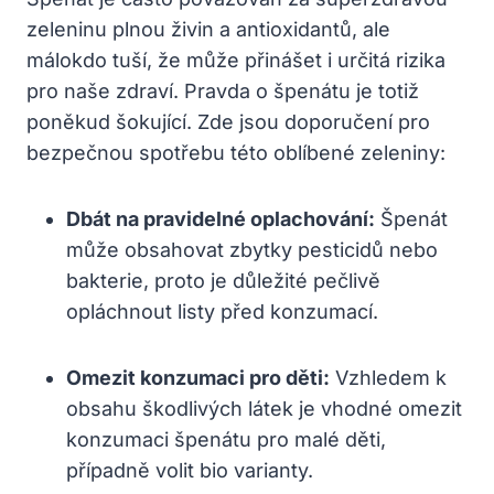
zeleninu plnou živin a antioxidantů, ale
málokdo tuší, že může přinášet i určitá rizika
pro naše zdraví. Pravda o špenátu je totiž
poněkud šokující. Zde jsou doporučení pro
bezpečnou spotřebu této oblíbené zeleniny:
Dbát na pravidelné oplachování:
Špenát
může obsahovat zbytky pesticidů nebo
bakterie, proto je důležité pečlivě
opláchnout listy před konzumací.
Omezit konzumaci pro děti:
Vzhledem k
obsahu škodlivých látek je vhodné omezit
konzumaci špenátu pro malé děti,
případně volit bio varianty.