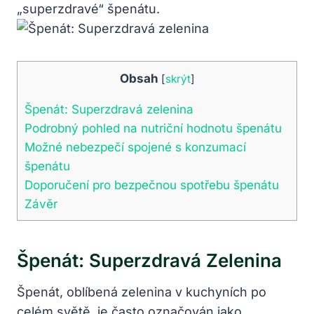
„superzdravé“ špenátu.
Obsah
[
skrýt
]
Špenát: Superzdravá zelenina
Podrobný pohled na nutriční hodnotu špenátu
Možné nebezpečí spojené s konzumací
špenátu
Doporučení pro bezpečnou spotřebu špenátu
Závěr
Špenát: Superzdravá Zelenina
Špenát, oblíbená zelenina v kuchyních po
celém světě, je často označován jako