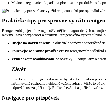
Možnost negativních dopadů na plodnost a reprodukční schopn
Praktické tipy pro správné využití rentge
Rentgen zubů je jedním z nejpoužívanějších diagnostických nástrojů v
maximalizovat bezpečnost a efektivitu rentgenového vyšetření zubů pr
Dbejte na dávku záření:
Je důležité dodržovat doporučené dávk
Používejte ochranné prostředky:
Při rentgenovém vyšetření zu
Vyhledávejte kvalifikované odborníky:
Sledujte, aby rentgen
Závěr
S vědomím, že rentgen zubů může být skrytou hrozbou pro vaše zd
informované rozhodnutí ohledně vašeho zdraví. Může to být kro
odpovědnost za péči o něj. Buďte obezřetní a pečliví – vaše zuby
Navigace pro příspěvek