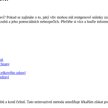
aví? Pokud se zajímáte o to, jaký vliv mohou mít rentgenové snímky zub
 zubů a jeho potenciálních nebezpečích. Přečtěte si více a buďte infor
bů
ochrany
celkového zdraví
zdraví
ubů a kostí čelistí. Tato neinvazivní metoda umožňuje lékařům získat p