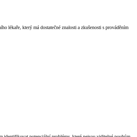
ního lékaře, který má dostatečné znalosti a zkušenosti s prováděním
 identifikovat potenciální problémy, které nejsou viditelné pouhým