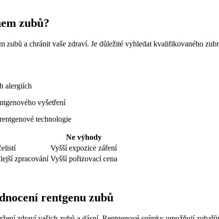
enem zubů?
m zubů a chránit vaše zdraví. Je důležité vyhledat kvalifikovaného zub
 alergiích
ntgenového vyšetření
 rentgenové technologie
Ne výhody
elistí
Vyšší expozice záření
lejší zpracování
Vyšší pořizovací cena
odnocení rentgenu zubů
ržení zdraví vašich zubů a dásní. Rentgenové snímky umožňují zubařům