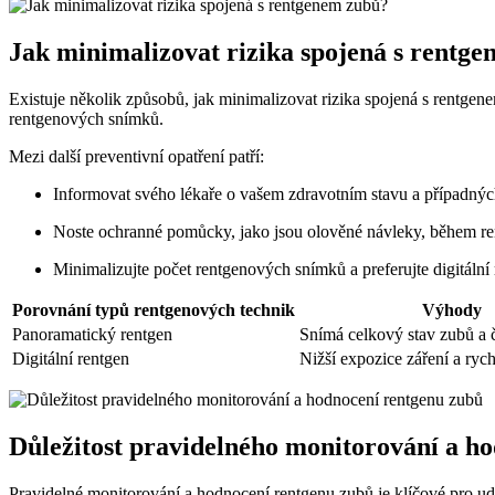
Jak minimalizovat rizika spojená s rentg
Existuje několik způsobů, jak minimalizovat rizika spojená s rentgene
rentgenových snímků.
Mezi další preventivní opatření patří:
Informovat svého lékaře o vašem zdravotním stavu a případných
Noste ochranné pomůcky, jako jsou olověné návleky, během re
Minimalizujte počet rentgenových snímků a preferujte digitální
Porovnání typů rentgenových technik
Výhody
Panoramatický rentgen
Snímá celkový stav zubů a č
Digitální rentgen
Nižší expozice záření a rych
Důležitost pravidelného monitorování a h
Pravidelné monitorování a hodnocení rentgenu zubů je klíčové pro ud