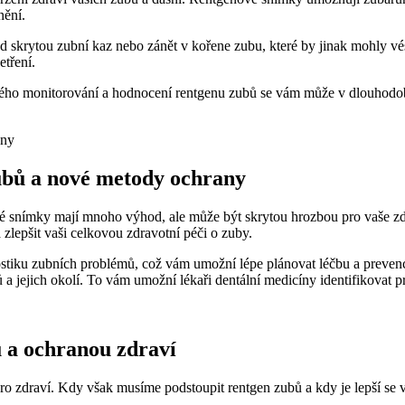
nění.
 skrytou zubní kaz nebo zánět v kořene zubu, které by jinak mohly vés
etření.
elného monitorování a hodnocení rentgenu zubů se vám může v dlouhodo
zubů a nové metody ochrany
nové snímky mají mnoho výhod, ale může být skrytou hrozbou pro vaše
lepšit vaši celkovou zdravotní péči o zuby.
ostiku zubních problémů, což vám umožní lépe plánovat léčbu a prevenc
 a jejich okolí. To vám umožní lékaři dentální medicíny identifikovat 
 a ochranou zdraví
é pro zdraví. Kdy však musíme podstoupit rentgen zubů a kdy je lepší se