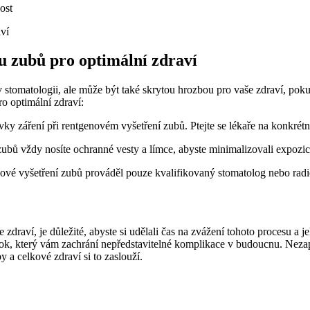
ost
nu zubů pro optimální zdraví
 stomatologii, ale může být také skrytou hrozbou pro vaše zdraví, poku
o optimální zdraví:
y záření při rentgenovém vyšetření zubů. Ptejte se lékaře na konkrétní
bů vždy nosíte ochranné vesty a límce, abyste minimalizovali expozici z
ové vyšetření zubů prováděl pouze kvalifikovaný stomatolog nebo radio
raví, je důležité, abyste si udělali čas na zvážení tohoto procesu a j
k, který vám zachrání nepředstavitelné komplikace v budoucnu. Nezapom
 a celkové zdraví si to zaslouží.