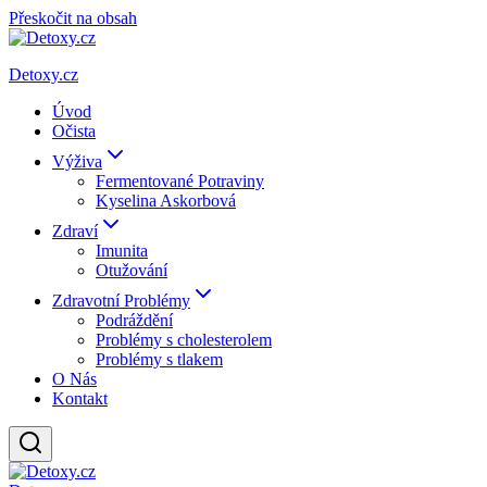
Přeskočit na obsah
Detoxy.cz
Úvod
Očista
Výživa
Fermentované Potraviny
Kyselina Askorbová
Zdraví
Imunita
Otužování
Zdravotní Problémy
Podráždění
Problémy s cholesterolem
Problémy s tlakem
O Nás
Kontakt