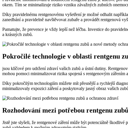
okem. Tím se minimalizuje riziko vzniku závažných zubních onemoc
Díky pravidelnému rentgenovému vyšetření je možné odhalit například
zanedbání a pravidelně navštěvovat zubaře a provádět rentgenová vyš
Pamatujte, že prevence je vždy lepší než léčba. Investice do pravid
a krásných zubů.
Pokročilé technologie v oblasti rentgenu 
jsou klíčové pro udržení zdraví vašich zubů a ústní dutiny. Rentge
mohou pomoci minimalizovat rizika spojená s rentgenovým zářením a z
Díky pokročilým technologiím můžete mít přesnější a rychlejší diagn
minimalizovaly expozici záření a poskytovaly jasný obraz vašich zubů
Rozhodování mezi potřebou rentgenu zubů
Jistě jste slyšeli, že rentgenové záření může být potenciálně škodliv
zubů vzhledem k možným zdravotním rizikům.