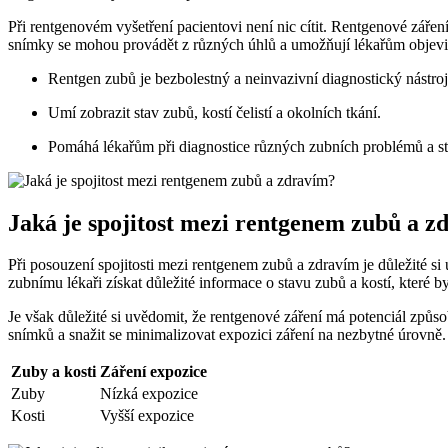
Při rentgenovém vyšetření pacientovi není nic cítit. Rentgenové zář
snímky se mohou provádět z různých úhlů a umožňují lékařům objevit 
Rentgen zubů je bezbolestný a neinvazivní diagnostický nástroj
Umí zobrazit stav zubů, kostí čelistí a okolních tkání.
Pomáhá lékařům při diagnostice různých zubních problémů a s
Jaká je spojitost mezi rentgenem zubů a z
Při posouzení spojitosti mezi rentgenem zubů a zdravím je důležité 
zubnímu lékaři získat důležité informace o stavu zubů a kostí, které 
Je však důležité si uvědomit, že rentgenové záření má potenciál způs
snímků a snažit se minimalizovat expozici záření na nezbytné úrovně.
Zuby a kosti
Záření expozice
Zuby
Nízká expozice
Kosti
Vyšší expozice