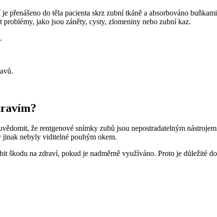
ení je přenášeno do těla pacienta skrz zubní tkáně a absorbováno buňk
problémy, jako jsou záněty, cysty, zlomeniny nebo zubní kaz.
.
tavů.
dravím?
si uvědomit, že rentgenové snímky zubů jsou nepostradatelným nástroj
by jinak nebyly viditelné pouhým okem.
obit škodu na zdraví, pokud je nadměrně využíváno. Proto je důležité 