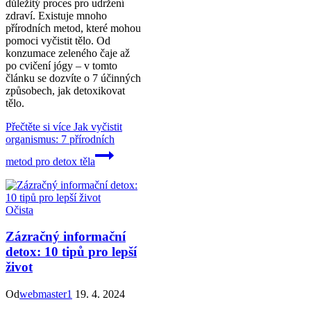
důležitý proces pro udržení
zdraví. Existuje mnoho
přírodních metod, které mohou
pomoci vyčistit tělo. Od
konzumace zeleného čaje až
po cvičení jógy – v tomto
článku se dozvíte o 7 účinných
způsobech, jak detoxikovat
tělo.
Přečtěte si více
Jak vyčistit
organismus: 7 přírodních
metod pro detox těla
Očista
Zázračný informační
detox: 10 tipů pro lepší
život
Od
webmaster1
19. 4. 2024