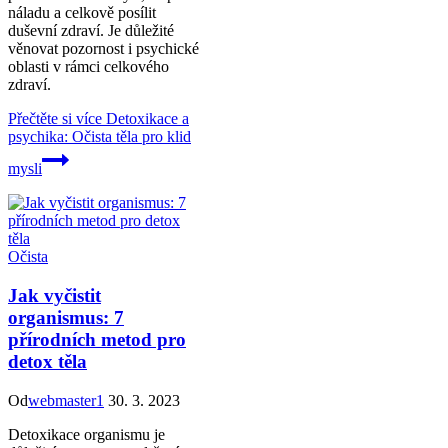
náladu a celkově posílit
duševní zdraví. Je důležité
věnovat pozornost i psychické
oblasti v rámci celkového
zdraví.
Přečtěte si více
Detoxikace a
psychika: Očista těla pro klid
mysli
Očista
Jak vyčistit
organismus: 7
přírodních metod pro
detox těla
Od
webmaster1
30. 3. 2023
Detoxikace organismu je