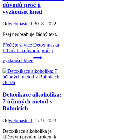
důvodů proč ji
vyzkoušet hned
Od
webmaster1
30. 8. 2022
Esej neobsahuje žádný text.
Přečtěte si více
Detox maska
L’Oréal: 5 důvodů proč ji
vyzkoušet hned
Očista
Detoxikace alkoholika:
7 účinných metod v
Bohnicích
Od
webmaster1
15. 9. 2023
Detoxikace alkoholika je
klíčovým prvním krokem k