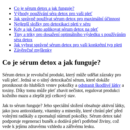
Co je sérum detox a jak funguje?
Výhody používání séra detox pro vaši pleť
Jak správně používat sérum detox pro maximální účinnost
Nejlepší složky pro detoxikaci pleti v séru
Kdy a jak často aplikovat sérum detox na pleť
Tipy a triky pro dosažení optimálního výsledku s používáním
séra detox
Jak vybrat správné sérum detox pro vaši konkrétní typ pleti
Závěrečné myšlenky
Co je sérum detox a jak funguje?
Sérum detox je revoluční produkt, který může udělat zázraky pro
vaši pleť. Jedná se o silný detoxikační sérum, které dokáže
proniknout do hlubších vrstev pokožky a
odstranit škodlivé látky
a
toxiny. Díky tomu může pleť zbavit nečistot, regulovat produkci
kožního mazu a zlepšit její celkový stav.
Jak to sérum funguje? Jeho speciální složení obsahuje aktivní látky,
jako jsou antioxidanty, vitamíny a minerály, které chrání pleť před
volnými radikály a zpomalují stárnutí pokožky. Sérum detox také
podporuje regeneraci buněk a dodává pleťi potřebné živiny, což
vede k jejímu zdravému vzhledu a zářivému lesku.