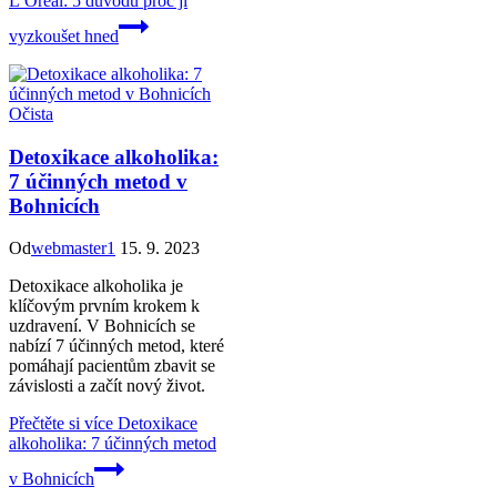
L’Oréal: 5 důvodů proč ji
vyzkoušet hned
Očista
Detoxikace alkoholika:
7 účinných metod v
Bohnicích
Od
webmaster1
15. 9. 2023
Detoxikace alkoholika je
klíčovým prvním krokem k
uzdravení. V Bohnicích se
nabízí 7 účinných metod, které
pomáhají pacientům zbavit se
závislosti a začít nový život.
Přečtěte si více
Detoxikace
alkoholika: 7 účinných metod
v Bohnicích