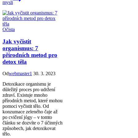
mysli
Očista
Jak vyčistit
organismus: 7
přírodních metod pro
detox těla
Od
webmaster1
30. 3. 2023
Detoxikace organismu je
důležitý proces pro udržení
zdraví. Existuje mnoho
přírodních metod, které mohou
pomoci vyčistit tělo. Od
konzumace zeleného čaje až
po cvičení jógy – v tomto
článku se dozvíte o 7 účinných
způsobech, jak detoxikovat
tělo.