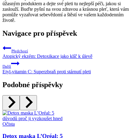
úžasným produktem a dejte své pleti tu nejlepší péči, jakou si
zaslouží. Buďte pyšní na svou zdravou a krásnou pleť, která vám
pomůže vyzařovat sebevědomí a štěstí ve vašem každodenním
životě.
Navigace pro příspěvek
Předchozí
Atopický ekzém: Detoxikace jako klíč k úlevě
Další
Etyl-vitamin C: Superzbraň proti stárnutí pleti
Podobné příspěvky
Očista
Detox maska L’Oréal: 5