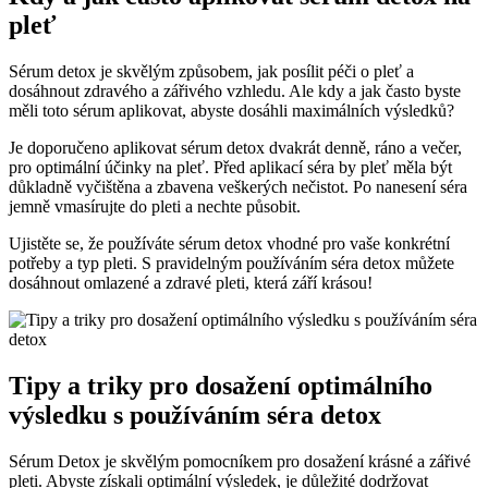
pleť
Sérum detox je skvělým způsobem, jak posílit péči o pleť a
dosáhnout zdravého a zářivého vzhledu. Ale kdy a jak často byste
měli toto sérum aplikovat, abyste dosáhli maximálních výsledků?
Je doporučeno aplikovat sérum detox dvakrát denně, ráno a večer,
pro optimální účinky na pleť. Před aplikací séra by pleť měla být
důkladně vyčištěna a zbavena veškerých nečistot. Po nanesení séra
jemně vmasírujte do pleti a nechte působit.
Ujistěte se, že používáte sérum detox vhodné pro vaše konkrétní
potřeby a typ pleti. S pravidelným používáním séra detox můžete
dosáhnout omlazené a zdravé pleti, která září krásou!
Tipy a triky pro dosažení optimálního
výsledku s používáním séra detox
Sérum Detox je skvělým pomocníkem pro dosažení krásné a zářivé
pleti. Abyste získali optimální výsledek, je důležité dodržovat