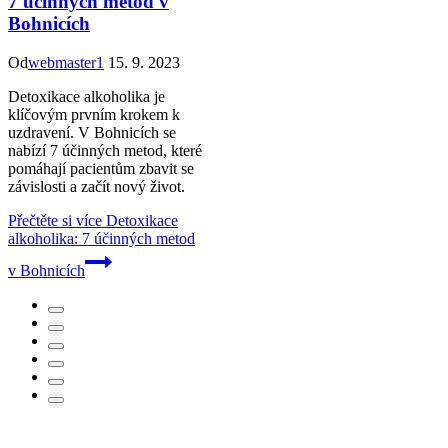
7 účinných metod v
Bohnicích
Od
webmaster1
15. 9. 2023
Detoxikace alkoholika je
klíčovým prvním krokem k
uzdravení. V Bohnicích se
nabízí 7 účinných metod, které
pomáhají pacientům zbavit se
závislosti a začít nový život.
Přečtěte si více
Detoxikace
alkoholika: 7 účinných metod
v Bohnicích