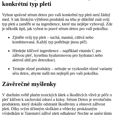
konkrétní typ pleti
Vybrat správné sérum detox pro vaši konkrétní typ pleti není žádný
med. S tak širokým výběrem produktů na trhu je důležité znát svůj
typ pleti a zaměřit se na ingredience, které mu nejlépe vyhovují. Zde
je několik tipů, jak vybrat to pravé sérum detox pro vaši pokožku:
Zjistěte svůj typ pleti – suchá, mastná, citlivá nebo
kombinovaná. Každý typ potřebuje jinou péči.
Hledejte klíčové ingredience – například vitamín C pro
zářivou pleť, kyselinu hyaluronovou pro hydrataci nebo
aktivní uhlí pro detoxikaci.
Testujte různé produkty – nebojte se vyzkoušet různé varianty
séra detox, abyste našli ten nejlepší pro vaši pokožku.
Závěrečné myšlenky
V dnešním světě plném toxických látek a škodlivých vlivů je péče o
pleť klíčem k zachování zdraví a krásy. Sérum Detox je revolučním
produktem, který dokáže odstranit škodliviny a obnovit zářivost
pleti. Díky svým účinným složkám a vědecky prokázaným
výsledkům je Tajemství zářivé pleti odhaleno! Nechte se unést tímto