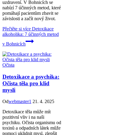
uzdravení. V Bohnicích se
nabízí 7 účinných metod, které
pomáhají pacientům zbavit se
závislosti a začít nový život.
Přečtěte si více
Detoxikace
alkoholika: 7 účinných metod
v Bohnicích
Očista
Detoxikace a psychika:
Očista těla pro klid
mysli
Od
webmaster1
21. 4. 2025
Detoxikace těla může mít
pozitivní vliv i na naši
psychiku. Očista organismu od
toxinů a odpadních látek může
pomoci uklidnit mysl, zlepšit