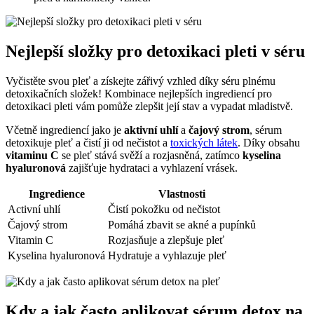
Nejlepší složky pro detoxikaci pleti v séru
Vyčistěte svou pleť a získejte zářivý vzhled díky séru plnému
detoxikačních složek! Kombinace nejlepších ingrediencí pro
detoxikaci pleti vám pomůže zlepšit její stav a vypadat mladistvě.
Včetně ingrediencí jako je
aktivní uhlí
a
čajový strom
, sérum
detoxikuje pleť a čistí ji od nečistot a
toxických látek
. Díky obsahu
vitaminu C
se pleť stává svěží a rozjasněná, zatímco
kyselina
hyaluronová
zajišťuje hydrataci a vyhlazení vrásek.
Ingredience
Vlastnosti
Activní uhlí
Čistí pokožku od nečistot
Čajový strom
Pomáhá zbavit se akné a pupínků
Vitamin C
Rozjasňuje a zlepšuje pleť
Kyselina hyaluronová
Hydratuje a vyhlazuje pleť
Kdy a jak často aplikovat sérum detox na