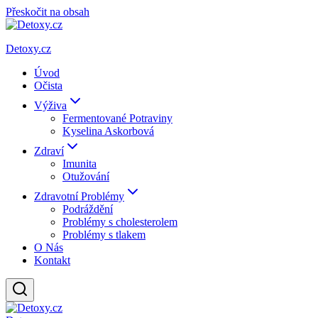
Přeskočit na obsah
Detoxy.cz
Úvod
Očista
Výživa
Fermentované Potraviny
Kyselina Askorbová
Zdraví
Imunita
Otužování
Zdravotní Problémy
Podráždění
Problémy s cholesterolem
Problémy s tlakem
O Nás
Kontakt