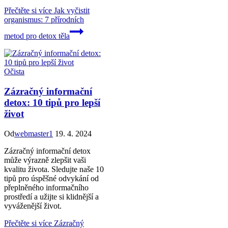
Přečtěte si více
Jak vyčistit
organismus: 7 přírodních
metod pro detox těla
Očista
Zázračný informační
detox: 10 tipů pro lepší
život
Od
webmaster1
19. 4. 2024
Zázračný informační detox
může výrazně zlepšit vaši
kvalitu života. Sledujte naše 10
tipů pro úspěšné odvykání od
přeplněného informačního
prostředí a užijte si klidnější a
vyváženější život.
Přečtěte si více
Zázračný