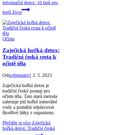
informační detox: 10 tipů pro
lepší život
Očista
Zaječická hořká detox:
Tradiční česká cesta k
očistě těla
Od
webmaster1
2. 5. 2023
Zaječická hořká detox je
tradiční český postup pro
očistu těla. Tato stará metoda
zahrnuje pití hořké minerální
vody a pomáhá odplavovat
škodlivé látky z organismu.
Přečtěte si více
Zaječická
hořká detox: Tradiční česká