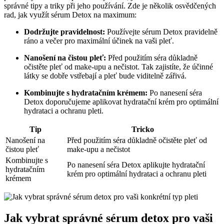
správné tipy a triky při jeho používání. Zde je několik osvědčených
rad, jak využít sérum Detox na maximum:
Dodržujte pravidelnost:
Používejte sérum Detox pravidelně
ráno a večer pro maximální účinek na vaši pleť.
Nanošení na čistou pleť:
Před použitím séra důkladně
očistěte pleť od make-upu a nečistot. Tak zajistíte, že účinné
látky se dobře vstřebají a pleť bude viditelně zářivá.
Kombinujte s hydratačním krémem:
Po nanesení séra
Detox doporučujeme aplikovat hydratační krém pro optimální
hydrataci a ochranu pleti.
Tip
Tricko
Nanošení na
Před použitím séra důkladně očistěte pleť od
čistou pleť
make-upu a nečistot
Kombinujte s
Po nanesení séra Detox aplikujte hydratační
hydratačním
krém pro optimální hydrataci a ochranu pleti
krémem
Jak vybrat správné sérum detox pro vaši