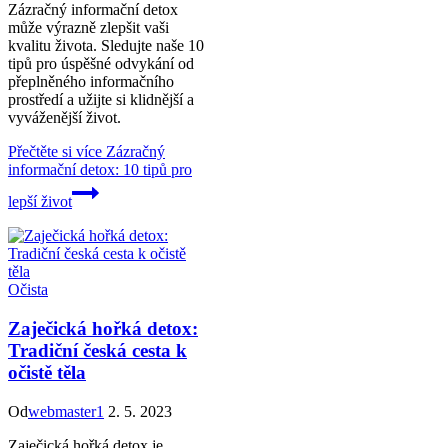
Zázračný informační detox
může výrazně zlepšit vaši
kvalitu života. Sledujte naše 10
tipů pro úspěšné odvykání od
přeplněného informačního
prostředí a užijte si klidnější a
vyváženější život.
Přečtěte si více
Zázračný
informační detox: 10 tipů pro
lepší život
Očista
Zaječická hořká detox:
Tradiční česká cesta k
očistě těla
Od
webmaster1
2. 5. 2023
Zaječická hořká detox je