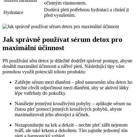
Snížení zarudnutí
očistným vlastnostem.
Dodává pleti potřebnou hydrataci a chrání ji
Hydratace
před vysušením.
Jak správně používat sérum detox pro
maximální účinnost
Při používání séra detox je důležité dodržet správné postupy, abyste
dosáhli maximální účinnosti a zářivé pleti. Následující tipy vám
pomohou využít potenciál tohoto produktu:
Zahřejte sérum mezi dlaněmi – před nanesením séra detox ho
nechte chvíli odpočinout mezi dlaněmi, aby se aktivní látky
lépe vstřebaly do pokožky.
Nanášejte jemnými krouživými pohyby – aplikujte sérum na
čistou pleť pomocí jemných krouživých pohybů, abyste
maximalizovali jeho absorpci a účinek.
Nezapomínejte na krk a dekolt – nechte pleť zářit nejenom
tváří, ale také krkem a dekoltem. Tím zajistíte jednotný tón
pleti a harmonický vzhled.