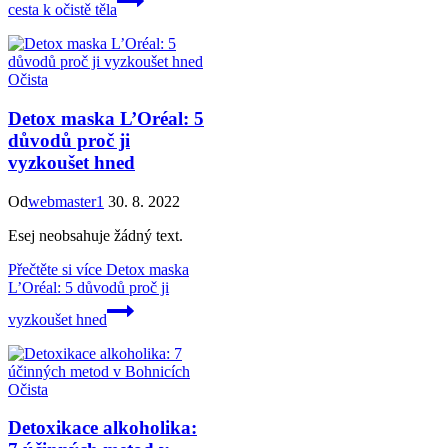
cesta k očistě těla
Očista
Detox maska L’Oréal: 5
důvodů proč ji
vyzkoušet hned
Od
webmaster1
30. 8. 2022
Esej neobsahuje žádný text.
Přečtěte si více
Detox maska
L’Oréal: 5 důvodů proč ji
vyzkoušet hned
Očista
Detoxikace alkoholika: