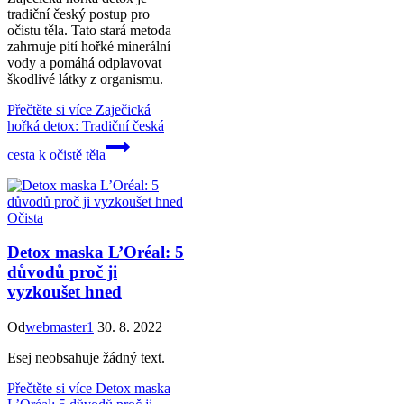
tradiční český postup pro
očistu těla. Tato stará metoda
zahrnuje pití hořké minerální
vody a pomáhá odplavovat
škodlivé látky z organismu.
Přečtěte si více
Zaječická
hořká detox: Tradiční česká
cesta k očistě těla
Očista
Detox maska L’Oréal: 5
důvodů proč ji
vyzkoušet hned
Od
webmaster1
30. 8. 2022
Esej neobsahuje žádný text.
Přečtěte si více
Detox maska