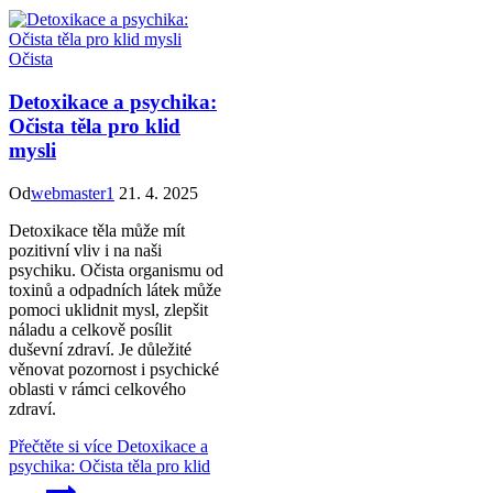
Očista
Detoxikace a psychika:
Očista těla pro klid
mysli
Od
webmaster1
21. 4. 2025
Detoxikace těla může mít
pozitivní vliv i na naši
psychiku. Očista organismu od
toxinů a odpadních látek může
pomoci uklidnit mysl, zlepšit
náladu a celkově posílit
duševní zdraví. Je důležité
věnovat pozornost i psychické
oblasti v rámci celkového
zdraví.
Přečtěte si více
Detoxikace a
psychika: Očista těla pro klid