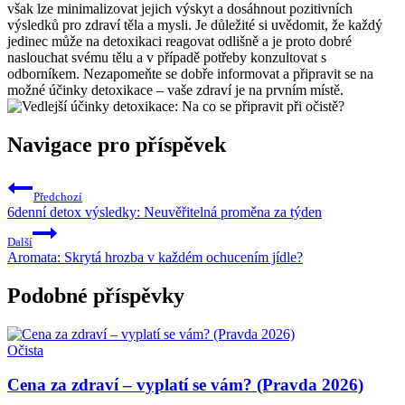
však lze minimalizovat jejich výskyt a dosáhnout pozitivních
výsledků pro zdraví těla a mysli. Je důležité si uvědomit, že každý
jedinec může na detoxikaci reagovat odlišně a je proto dobré
naslouchat svému tělu a v případě potřeby konzultovat s
odborníkem. Nezapomeňte se dobře informovat a připravit se na
možné účinky detoxikace – vaše zdraví je na prvním místě.
Navigace pro příspěvek
Předchozí
6denní detox výsledky: Neuvěřitelná proměna za týden
Další
Aromata: Skrytá hrozba v každém ochucením jídle?
Podobné příspěvky
Očista
Cena za zdraví – vyplatí se vám? (Pravda 2026)