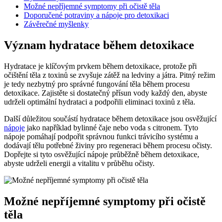
Možné nepříjemné symptomy při očistě těla
Doporučené potraviny a nápoje pro detoxikaci
Závěrečné myšlenky
Význam hydratace během detoxikace
Hydratace je klíčovým prvkem během detoxikace, protože při
očištění těla z toxinů se zvyšuje zátěž na ledviny a játra. Pitný režim
je tedy nezbytný pro správné fungování těla během procesu
detoxikace. Zajistěte si dostatečný přísun vody každý den, abyste
udrželi optimální hydrataci a podpořili eliminaci toxinů z těla.
Další důležitou součástí hydratace během detoxikace jsou osvěžující
nápoje
jako například bylinné čaje nebo voda s citronem. Tyto
nápoje pomáhají podpořit správnou funkci trávicího systému a
dodávají tělu potřebné živiny pro regeneraci během procesu očisty.
Dopřejte si tyto osvěžující nápoje průběžně během detoxikace,
abyste udrželi energii a vitalitu v průběhu očisty.
Možné nepříjemné symptomy při očistě
těla