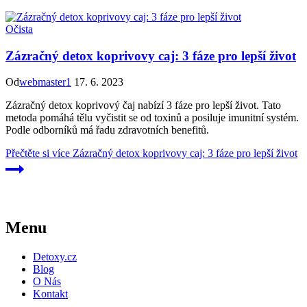
Očista
Zázračný detox koprivovy caj: 3 fáze pro lepší život
Od
webmaster1
17. 6. 2023
Zázračný detox koprivový čaj nabízí 3 fáze pro lepší život. Tato
metoda pomáhá tělu vyčistit se od toxinů a posiluje imunitní systém.
Podle odborníků má řadu zdravotních benefitů.
Přečtěte si více
Zázračný detox koprivovy caj: 3 fáze pro lepší život
Menu
Detoxy.cz
Blog
O Nás
Kontakt