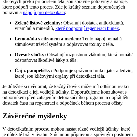
klíčových prvků při očištění těla jsou správné potraviny a nápoje,
které podpoří tento proces. Zde je krátký seznam doporučených
potravin a
nápojů pro detoxikaci
:
Zelené listové zeleniny:
Obsahují dostatek antioxidantů,
vitamínů a minerálů,
které podporují regeneraci buněk
.
Lemonáda s citronem a medem:
Tento nápoj pomáhá
stimulovat trávicí systém a odplavovat toxiny z těla.
Ovesné vločky:
Obsahují rozpustnou vlákninu, která pomáhá
odstraňovat škodlivé látky z těla.
Čaj z pampelišky:
Podporuje správnou funkci jater a ledvin,
které jsou klíčovými orgány při detoxikaci těla.
Je důležité si uvědomit, že každý člověk může mít odlišnou reakci
na detoxikaci a její vedlejší účinky. Doporučujeme konzultovat s
odborníkem před zahájením detoxikačního programu a dopřát tělu
dostatek času na regeneraci a odpočinek během procesu očisty.
Závěrečné myšlenky
V detoxikačním procesu mohou nastat různé vedlejší účinky, které
je důležité brát v úvahu. S účinnou přípravou a správným postupem