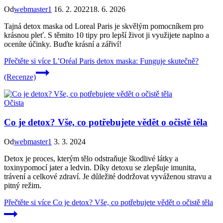
Od
webmaster1
16. 2. 2022
18. 6. 2026
Tajná detox maska od Loreal Paris je skvělým pomocníkem pro
krásnou pleť. S těmito 10 tipy pro lepší život ji využijete naplno a
oceníte účinky. Buďte krásní a zářiví!
Přečtěte si více
L’Oréal Paris detox maska: Funguje skutečně?
(Recenze)
Očista
Co je detox? Vše, co potřebujete vědět o očistě těla
Od
webmaster1
3. 3. 2024
Detox je proces, kterým tělo odstraňuje škodlivé látky a
toxinypomocí jater a ledvin. Díky detoxu se zlepšuje imunita,
trávení a celkové zdraví. Je důležité dodržovat vyváženou stravu a
pitný režim.
Přečtěte si více
Co je detox? Vše, co potřebujete vědět o očistě těla