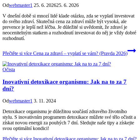
Od
webmaster1
25. 6. 2026
25. 6. 2026
V dnešní době si mnozí lidé klade otázku, zda se vyplatí investovat
do svého zdraví. Skutečná cena za zdraví může být vysoká, ale
prevence je lepší než léčba. Je důležité si uvědomit, že zdraví je
neocenitelným statkem a rozhodnutí investovat do něj je vždy dobré
rozhodnutí.
Přečtěte si více
Cena za zdraví – vyplatí se vám? (Pravda 2026)
Očista
Inovativní detoxikace organismu: Jak na to za 7
dní?
Od
webmaster1
3. 11. 2024
Detoxikace organismu je důležitou součástí zdravého životního
stylu. S inovativním programem detoxikace můžete své tělo očistit a
získat novou energii za pouhých 7 dní. Sledujte naše tipy a získejte
svou optimální kondici!
Přečtěte si více
Inovativní detoxikace organismu: Jak na to za 7 dní?