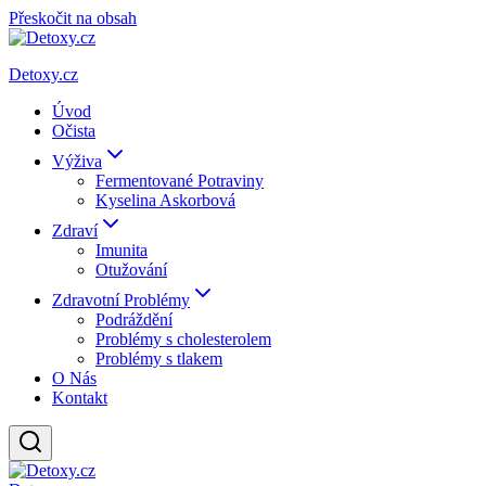
Přeskočit na obsah
Detoxy.cz
Úvod
Očista
Výživa
Fermentované Potraviny
Kyselina Askorbová
Zdraví
Imunita
Otužování
Zdravotní Problémy
Podráždění
Problémy s cholesterolem
Problémy s tlakem
O Nás
Kontakt