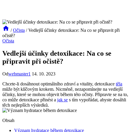
/
Očista
/
Vedlejší účinky detoxikace: Na co se připravit při
očistě?
Očista
Vedlejší účinky detoxikace: Na co se
připravit při očistě?
Od
webmaster1
14. 10. 2023
Chcete-li dosáhnout optimálního zdraví a vitality, detoxikace
těla
může být klíčovým krokem. Nicméně, nezapomínejte na vedlejší
účinky, které se mohou objevit během této očisty. Připravte se na to,
co může detoxikace přinést a
jak se
s tím vypořádat, abyste dosáhli
těch nejlepších výsledků.
Obsah
Význam hydratace během detoxikace