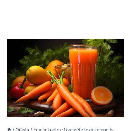
/
Očista
/
Emoční detox: Uvolněte toxické pocity