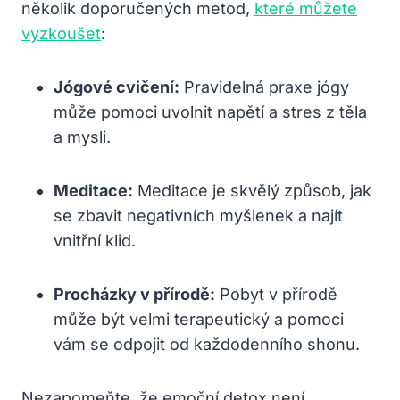
několik doporučených metod,
které můžete
vyzkoušet
:
Jógové cvičení:
Pravidelná praxe‍ jógy
může pomoci ⁢uvolnit napětí a​ stres z těla
a mysli.
Meditace:
Meditace je skvělý způsob, jak⁤
se zbavit negativních myšlenek a najít
vnitřní klid.
Procházky‌ v přírodě:
Pobyt v přírodě
může být velmi terapeutický a pomoci
vám se odpojit od každodenního​ shonu.
Nezapomeňte, že emoční detox není