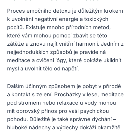
Proces ⁣emočního detoxu je důležitým krokem
k uvolnění‌ negativní energie a toxických
pocitů. Existuje mnoho⁣ přírodních metod,
které⁢ vám mohou pomoci zbavit ⁢se této
zátěže a znovu najít vnitřní harmonii. Jedním z
‌nejjednodušších ⁤způsobů je pravidelná
meditace a cvičení jógy, které dokáže uklidnit‍
mysl⁣ a uvolnit⁣ tělo od napětí.
Dalším účinným způsobem ‌je pobyt v přírodě
a kontakt s zelení. Procházky v lese, meditace
pod stromem nebo relaxace u vody‍ mohou
mít ‌obrovský přínos pro vaši psychickou
pohodu. Důležité je⁢ také ​správné⁢ dýchání –
hluboké nádechy a výdechy dokáží⁢ okamžitě