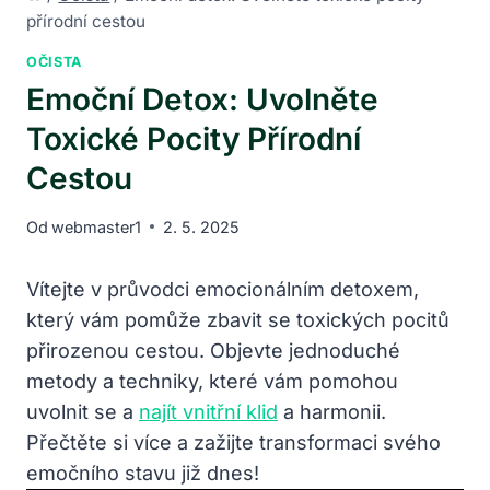
přírodní cestou
OČISTA
Emoční Detox: Uvolněte
Toxické Pocity Přírodní
Cestou
Od
webmaster1
2. 5. 2025
Vítejte v průvodci emocionálním detoxem,
který vám pomůže zbavit se⁣ toxických pocitů
přirozenou cestou. Objevte jednoduché
metody a techniky, ⁢které ⁢vám pomohou⁤
uvolnit​ se ⁣a
najít vnitřní klid
⁣a harmonii.
Přečtěte si více a zažijte transformaci svého
emočního stavu již dnes!