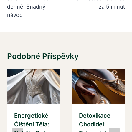
Příspěvek
denně: Snadný
za 5 minut
návod
Podobné Příspěvky
Energetické
Detoxikace
Čištění Těla:
Chodidel: