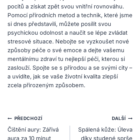
pocitů a získat zpět svou vnitřní rovnováhu.
Pomocí přírodních metod a technik, které jsme
si dnes​ představili, můžete‍ posílit svou
psychickou odolnost a ⁣naučit se lépe zvládat
stresové situace. Nebojte se vyzkoušet nové
způsoby péče o své emoce a⁢ dejte vašemu
mentálnímu ‍zdraví ‌tu⁤ nejlepší péči, kterou si
zaslouží. Spojte se s‍ přírodou a se svými city –
a uvidíte, jak se vaše životní⁣ kvalita zlepší
zcela přirozeným⁤ způsobem.
Navigace
PŘEDCHOZÍ
DALŠÍ
Pro
Čištění aury: Zářivá
Spálená kůže: Úleva
aura za 10 minut
díky studené sprše