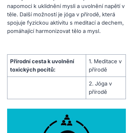
napomoci k uklidnění mysli a uvolnění ‍napětí v
těle. Další ⁣možností je jóga v přírodě, ⁢která
spojuje fyzickou aktivitu ‍s meditací a dechem,
pomáhající harmonizovat tělo a mysl.
Přírodní cesta k uvolnění
1.‌ Meditace v
toxických pocitů:
přírodě
2. Jóga ​v
⁢přírodě