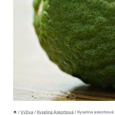
/
Výživa
/
Kyselina Askorbová
/
Kyselina askorbová: