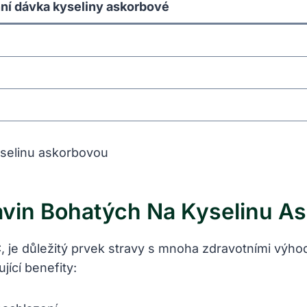
í dávka kyseliny askorbové
vin Bohatých Na Kyselinu A
, je důležitý prvek stravy s mnoha zdravotními výh
ící benefity: