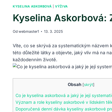
KYSELINA ASKORBOVÁ
|
VÝŽIVA
Kyselina Askorbová: 
Od
webmaster1
13. 3. 2025
Víte, co se skrývá za systematickým názvem ky
této důležité látky a objevte, jaký vliv má na 
každodenním životě.
Obsah
[
skrýt
]
Co je kyselina askorbová a jaký je její systema
Význam a role kyseliny askorbové v lidském těl
Doporučená denní dávka kyseliny askorbové pro