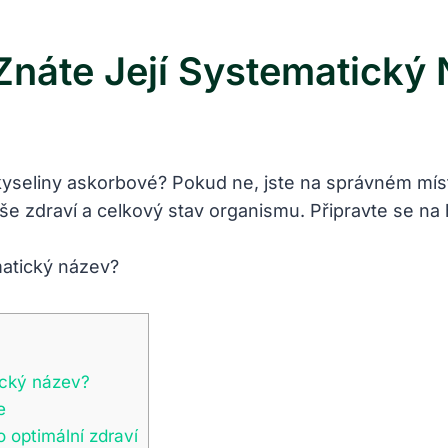
Znáte Její Systematický
seliny askorbové? Pokud ne, jste na správném místě
naše zdraví a celkový stav organismu. Připravte se na
tický název?
e
 optimální zdraví