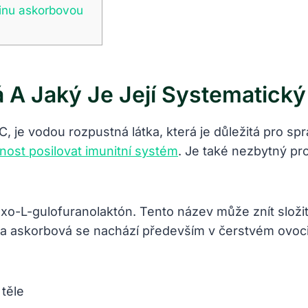
inu askorbovou
 A Jaký Je Její Systematick
, je vodou rozpustná látka, která je důležitá pro spr
ost posilovat imunitní systém
. Je také nezbytný pr
o-L-gulofuranolaktón. Tento název může znít složitě
lina askorbová se nachází především v čerstvém ovoci