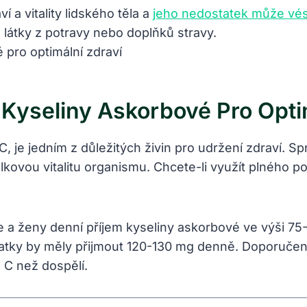
 a vitality lidského těla a
jeho nedostatek může vés
té látky z potravy nebo doplňků stravy.
Kyseliny Askorbové Pro Optim
, je jedním z důležitých živin pro udržení zdraví. Sp
celkovou vitalitu organismu. Chcete-li využít plného p
e a ženy denní příjem kyseliny askorbové ve výši 75
atky by měly přijmout 120-130 mg denně. Doporučená 
u C než dospělí.