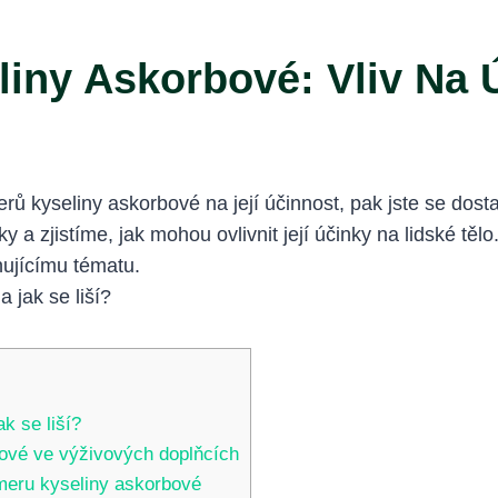
liny Askorbové: Vliv Na 
omerů kyseliny askorbové na její účinnost, pak jste se do
ky a zjistíme, jak mohou ovlivnit její účinky na lidské tě
ujícímu tématu.
k se liší?
bové ve výživových doplňcích
meru kyseliny askorbové