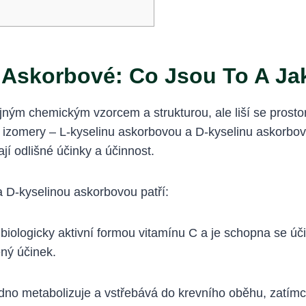
 Askorbové: Co Jsou To A Jak
tejným chemickým vzorcem a strukturou, ale liší se pro
 izomery – L-kyselinu askorbovou a D-kyselinu askorbov
í odlišné účinky a účinnost.
a D-kyselinou askorbovou patří:
biologicky aktivní formou vitamínu C a je schopna se úč
ný účinek.
dno metabolizuje a vstřebává do krevního oběhu, zatím