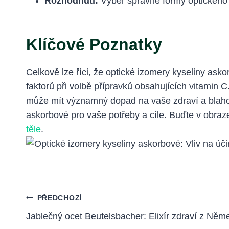
Rozhodnutí:
Výběr správné formy optického iz
Klíčové Poznatky
Celkově lze říci, že optické izomery kyseliny askor
faktorů při volbě přípravků obsahujících vitamin 
může mít významný dopad na vaše zdraví a blahoby
askorbové pro vaše potřeby a cíle. Buďte v obraz
těle
.
Navigace
PŘEDCHOZÍ
Jablečný ocet Beutelsbacher: Elixír zdraví z Něm
Pro