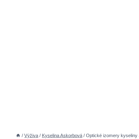
/
Výživa
/
Kyselina Askorbová
/
Optické izomery kyseliny 