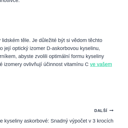
notlivce.
v lidském těle. Je důležité být si vědom těchto
o její optický izomer D-askorbovou kyselinu,
íkem, abyste zvolili optimální formu kyseliny
é izomery ovlivňují účinnost vitamínu C
ve vašem
DALŠÍ
e kyseliny askorbové: Snadný výpočet v 3 krocích