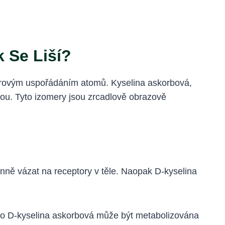
 Se Liší?
storovým uspořádáním atomů. Kyselina askorbová,
ou. Tyto izomery jsou zrcadlově obrazově
inně vázat na receptory v těle. Naopak D-kyselina
co D-kyselina askorbová může být metabolizována