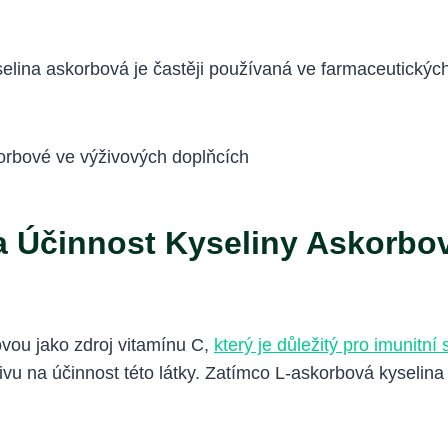
elina askorbová je častěji používaná ve farmaceutických 
a Účinnost Kyseliny Askorbo
vou jako zdroj vitamínu C,
který je důležitý pro imunitní
ivu na účinnost této látky. Zatímco L-askorbová kyselina 