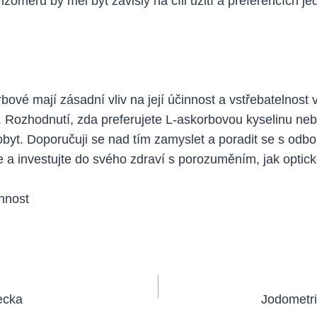
omeru by měl být závislý na cíli užití a preferencích jed
bové mají zásadní vliv na její účinnost a vstřebatelnost 
C. Rozhodnutí, zda preferujete L-askorbovou kyselinu neb
t. Doporučuji se nad tím zamyslet a poradit se s odborn
e a investujte do svého zdraví s porozuměním, jak optick
ecka
Jodometri