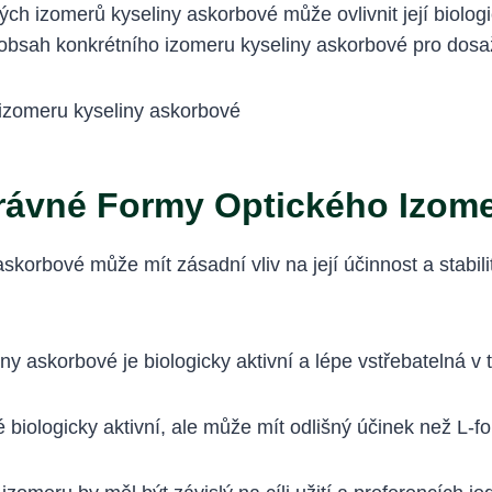
h izomerů kyseliny askorbové může ovlivnit její biologic
 obsah konkrétního izomeru kyseliny askorbové pro dosa
rávné Formy Optického Izom
korbové může mít zásadní vliv na její účinnost a stabil
ny askorbové je biologicky aktivní a lépe vstřebatelná v 
 biologicky aktivní, ale může mít odlišný účinek než L-fo