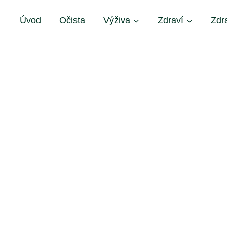
Úvod
Očista
Výživa
Zdraví
Zdr