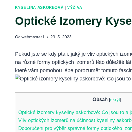
KYSELINA ASKORBOVÁ
|
VÝŽIVA
Optické Izomery Kyse
Od
webmaster1
23. 5. 2023
Pokud jste se kdy ptali, jaký je vliv optických iz
na různé formy optických izomerů této důležité lát
které vám pomohou lépe porozumět tomuto fascin
Obsah
[
skrýt
]
Optické izomery kyseliny askorbové: Co jsou to a ja
Vliv optických izomerů na účinnost kyseliny askor
Doporučení pro výběr správné formy optického izo