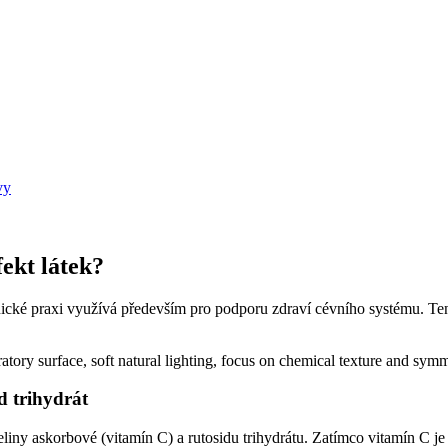
vy
fekt látek?
linické praxi využívá především pro podporu zdraví cévního systému. 
d trihydrát
iny askorbové (vitamín C) a rutosidu trihydrátu. Zatímco vitamín C je 