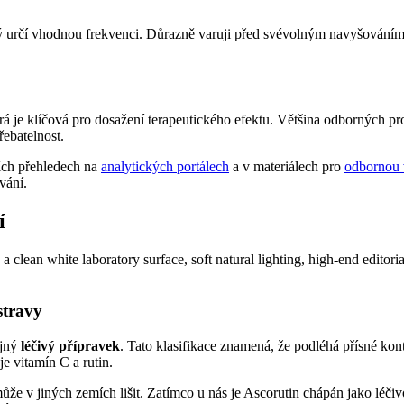
rý určí vhodnou frekvenci. Důrazně varuji před svévolným navyšováním 
erá je klíčová pro dosažení terapeutického efektu. Většina odborných p
ebatelnost.
ích přehledech na
analytických portálech
a v materiálech pro
odbornou 
vání.
í
stravy
ejný
léčivý přípravek
. Tato klasifikace znamená, že podléhá přísné kon
je vitamín C a rutin.
ůže v jiných zemích lišit. Zatímco u nás je Ascorutin chápán jako léči