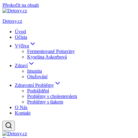
Přeskočit na obsah
Detoxy.cz
Úvod
Očista
Výživa
Fermentované Potraviny
Kyselina Askorbová
Zdraví
Imunita
Otužování
Zdravotní Problémy
Podráždění
Problémy s cholesterolem
Problémy s tlakem
O Nás
Kontakt