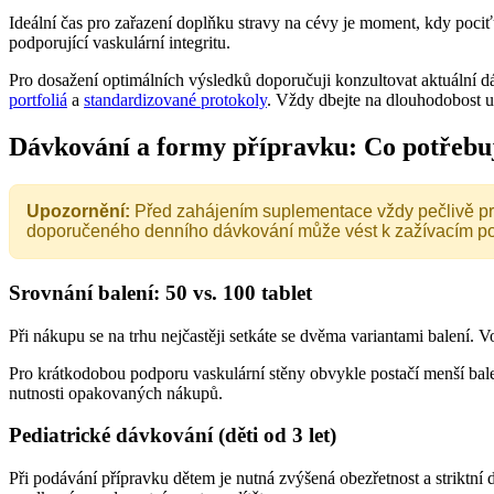
Ideální čas pro zařazení doplňku stravy na cévy je moment, kdy pociťu
podporující vaskulární integritu.
Pro dosažení optimálních výsledků doporučuji konzultovat aktuální d
portfoliá
a
standardizované protokoly
. Vždy dbejte na dlouhodobost už
Dávkování a formy přípravku: Co potřebuj
Upozornění:
Před zahájením suplementace vždy pečlivě pros
doporučeného denního dávkování může vést k zažívacím potí
Srovnání balení: 50 vs. 100 tablet
Při nákupu se na trhu nejčastěji setkáte se dvěma variantami balení. 
Pro krátkodobou podporu vaskulární stěny obvykle postačí menší balen
nutnosti opakovaných nákupů.
Pediatrické dávkování (děti od 3 let)
Při podávání přípravku dětem je nutná zvýšená obezřetnost a striktní