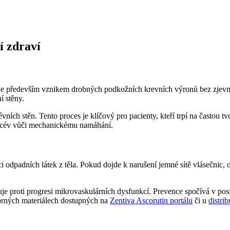
í zdraví
vuje především vznikem drobných podkožních krevních výronů bez zjevné
í stěny.
ních stěn. Tento proces je klíčový pro pacienty, kteří trpí na častou 
h cév vůči mechanickému namáhání.
i odpadních látek z těla. Pokud dojde k narušení jemné sítě vlásečnic,
e proti progresi mikrovaskulárních dysfunkcí. Prevence spočívá v posí
borných materiálech dostupných na
Zentiva Ascorutin portálu
či u
distri