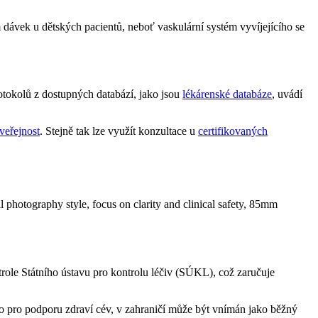
dávek u dětských pacientů, neboť vaskulární systém vyvíjejícího se
rotokolů z dostupných databází, jako jsou
lékárenské databáze
, uvádí
veřejnost
. Stejně tak lze využít konzultace u
certifikovaných
trole Státního ústavu pro kontrolu léčiv (SÚKL), což zaručuje
vo pro podporu zdraví cév, v zahraničí může být vnímán jako běžný