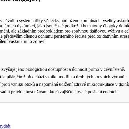
rity cévního systému díky vědecky podložené kombinaci kyseliny askorb
kulárních dysfunkcí, jako jsou časté podkožní hematomy či otoky dolní
oranění, ale základním předpokladem pro správnou tkáňovou výživu a
ale především cílenou ochranu periferního řečiště před oxidativním str
lení vaskulárního zdraví.
 zvyšuje jeho biologickou dostupnost a účinnost přímo v cévní stěně.
t kapilár, čímž předchází vzniku modřin a drobných krevních výronů.
 proti vzniku otoků a napomáhá udržení zdravé mikrocirkulace v dolní
dní pravidelnost užívání, která zajišťuje trvalé posílení endotelu.
hydrát