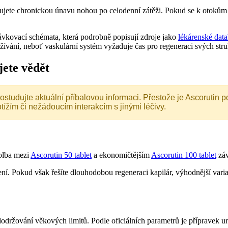
jete chronickou únavu nohou po celodenní zátěži. Pokud se k otokům při
ávkovací schémata, která podrobně popisují zdroje jako
lékárenské dat
ívání, neboť vaskulární systém vyžaduje čas pro regeneraci svých stru
ete vědět
tudujte aktuální příbalovou informaci. Přestože je Ascorutin 
žím či nežádoucím interakcím s jinými léčivy.
Volba mezi
Ascorutin 50 tablet
a ekonomičtějším
Ascorutin 100 tablet
záv
í. Pokud však řešíte dlouhodobou regeneraci kapilár, výhodnější varia
 dodržování věkových limitů. Podle oficiálních parametrů je přípravek u