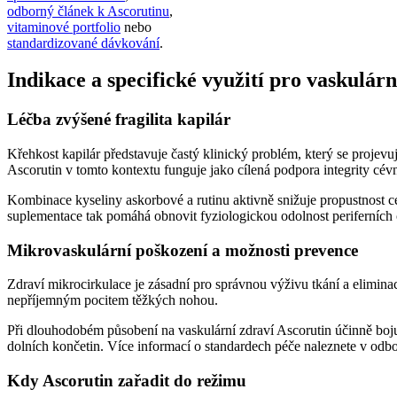
odborný článek k Ascorutinu
,
vitaminové portfolio
nebo
standardizované dávkování
.
Indikace a specifické využití pro vaskulárn
Léčba zvýšené fragilita kapilár
Křehkost kapilár představuje častý klinický problém, který se proje
Ascorutin v tomto kontextu funguje jako cílená podpora integrity cévn
Kombinace kyseliny askorbové a rutinu aktivně snižuje propustnost cév
suplementace tak pomáhá obnovit fyziologickou odolnost periferníc
Mikrovaskulární poškození a možnosti prevence
Zdraví mikrocirkulace je zásadní pro správnou výživu tkání a eliminac
nepříjemným pocitem těžkých nohou.
Při dlouhodobém působení na vaskulární zdraví Ascorutin účinně bojuj
dolních končetin. Více informací o standardech péče naleznete v od
Kdy Ascorutin zařadit do režimu