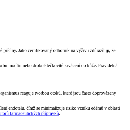
 příčiny. Jako certifikovaný odborník na výživu zdůrazňuji, že
tvorbu modřin nebo drobné tečkovité krvácení do kůže. Pravidelná
 organismus reaguje tvorbou otoků, které jsou často doprovázeny
lení endotelu, čímž se minimalizuje riziko vzniku edémů v oblasti
butorů farmaceutických přípravků
.