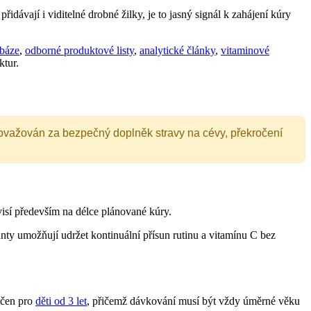
dávají i viditelné drobné žilky, je to jasný signál k zahájení kúry
abáze
,
odborné produktové listy
,
analytické články
,
vitaminové
ktur.
považován za bezpečný doplněk stravy na cévy, překročení
isí především na délce plánované kúry.
nty umožňují udržet kontinuální přísun rutinu a vitamínu C bez
rčen pro
děti od 3 let
, přičemž dávkování musí být vždy úměrné věku