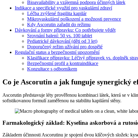
Bioavailability a vzájemná podpora účinných látek
Indikace a specifické využití pro vaskulární zdraví
Léčba zvýšené fragilita kapilár
Mikrovaskulární poškození a možnosti prevence
Kdy Ascorutin zařadit do režimu
Dávkování a formy přípravku: Co potřebujete vědět
Srovnání balení: 50 vs. 100 tablet
Pediatrické dávkování (děti od 3 let)
Doporučený režim užívání pro dospělé
Regulační status a bezpečnostní upozornění
Klasifikace přípravku: Léčivý přípravek vs. doplněk stra
Bezpečnostní profil a kontraindikace
Konzultace s odborníkem
Co je Ascorutin a jak funguje synergický e
Ascorutin představuje léty prověřenou kombinaci látek, která se v k
sofistikovanou formulí zaměřenou na stabilitu kapilární stěny.
Farmakologický základ: Kyselina askorbová a rutosi
Základem účinnosti Ascorutinu je spojení dvou klíčových složek: kysel