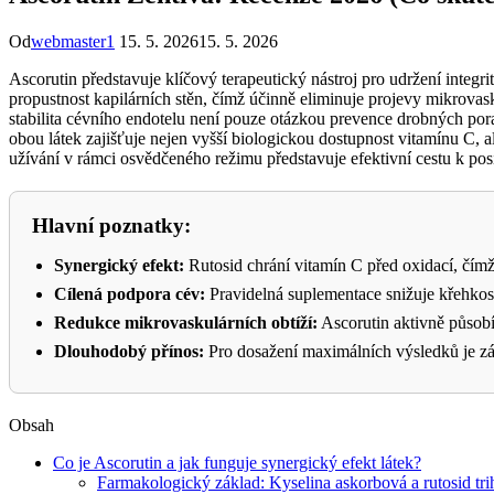
Od
webmaster1
15. 5. 2026
15. 5. 2026
Ascorutin představuje klíčový terapeutický nástroj pro udržení integ
propustnost kapilárních stěn, čímž účinně eliminuje projevy mikrovas
stabilita cévního endotelu není pouze otázkou prevence drobných p
obou látek zajišťuje nejen vyšší biologickou dostupnost vitamínu C, 
užívání v rámci osvědčeného režimu představuje efektivní cestu k posí
Hlavní poznatky:
Synergický efekt:
Rutosid chrání vitamín C před oxidací, čímž
Cílená podpora cév:
Pravidelná suplementace snižuje křehkos
Redukce mikrovaskulárních obtíží:
Ascorutin aktivně působí
Dlouhodobý přínos:
Pro dosažení maximálních výsledků je zása
Obsah
Co je Ascorutin a jak funguje synergický efekt látek?
Farmakologický základ: Kyselina askorbová a rutosid tri