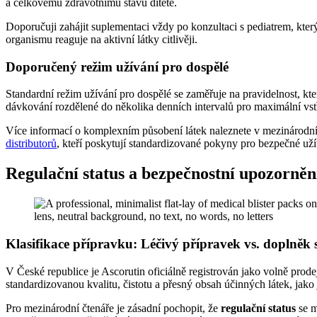
a celkovému zdravotnímu stavu dítěte.
Doporučuji zahájit suplementaci vždy po konzultaci s pediatrem, kte
organismu reaguje na aktivní látky citlivěji.
Doporučený režim užívání pro dospělé
Standardní režim užívání pro dospělé se zaměřuje na pravidelnost, kt
dávkování rozdělené do několika denních intervalů pro maximální vstř
Více informací o komplexním působení látek naleznete v mezinárodn
distributorů
, kteří poskytují standardizované pokyny pro bezpečné uží
Regulační status a bezpečnostní upozorněn
Klasifikace přípravku: Léčivý přípravek vs. doplněk 
V České republice je Ascorutin oficiálně registrován jako volně prod
standardizovanou kvalitu, čistotu a přesný obsah účinných látek, jako 
Pro mezinárodní čtenáře je zásadní pochopit, že
regulační status
se m