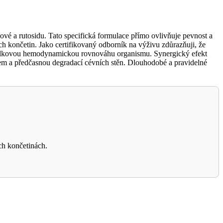
ové a rutosidu. Tato specifická formulace přímo ovlivňuje pevnost a
ch končetin. Jako certifikovaný odborník na výživu zdůrazňuji, že
 celkovou hemodynamickou rovnováhu organismu. Synergický efekt
esem a předčasnou degradací cévních stěn. Dlouhodobé a pravidelné
ch končetinách.