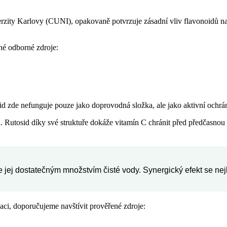
ity Karlovy (CUNI), opakovaně potvrzuje zásadní vliv flavonoidů na v
é odborné zdroje:
d zde nefunguje pouze jako doprovodná složka, ale jako aktivní ochrá
. Rutosid díky své struktuře dokáže vitamín C chránit před předčasno
jte jej dostatečným množstvím čisté vody. Synergický efekt se n
kaci, doporučujeme navštívit prověřené zdroje: