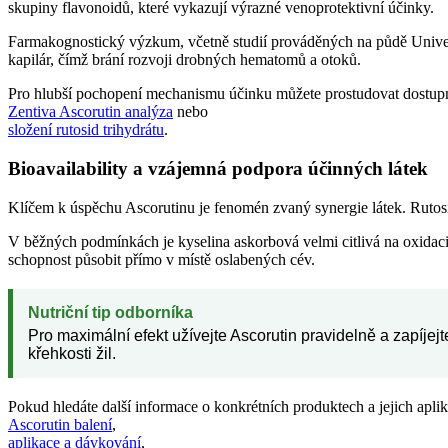
skupiny flavonoidů, které vykazují výrazné venoprotektivní účinky.
Farmakognostický výzkum, včetně studií prováděných na půdě Univerz
kapilár, čímž brání rozvoji drobných hematomů a otoků.
Pro hlubší pochopení mechanismu účinku můžete prostudovat dostupn
Zentiva Ascorutin analýza
nebo
složení rutosid trihydrátu
.
Bioavailability a vzájemná podpora účinných látek
Klíčem k úspěchu Ascorutinu je fenomén zvaný synergie látek. Rutosi
V běžných podmínkách je kyselina askorbová velmi citlivá na oxidaci
schopnost působit přímo v místě oslabených cév.
Nutriční tip odborníka
Pro maximální efekt užívejte Ascorutin pravidelně a zapíje
křehkosti žil.
Pokud hledáte další informace o konkrétních produktech a jejich apli
Ascorutin balení
,
aplikace a dávkování
,