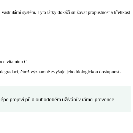
askulární systém. Tyto látky dokáží snižovat propustnost a křehkost
nce vitamínu C.
u degradací, čímž významně zvyšuje jeho biologickou dostupnost a
ejlépe projeví při dlouhodobém užívání v rámci prevence