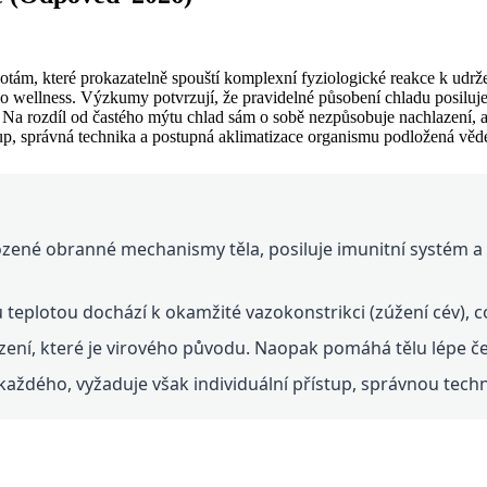
tám, které prokazatelně spouští komplexní fyziologické reakce k udržen
 wellness. Výzkumy potvrzují, že pravidelné působení chladu posiluje 
su. Na rozdíl od častého mýtu chlad sám o sobě nezpůsobuje nachlazení,
tup, správná technika a postupná aklimatizace organismu podložená vě
ozené obranné mechanismy těla, posiluje imunitní systém a
 teplotou dochází k okamžité vazokonstrikci (zúžení cév), c
ní, které je virového původu. Naopak pomáhá tělu lépe čel
aždého, vyžaduje však individuální přístup, správnou tech