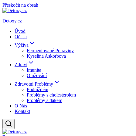
Přeskočit na obsah
Detoxy.cz
Úvod
Očista
Výživa
Fermentované Potraviny
Kyselina Askorbová
Zdraví
Imunita
Otužování
Zdravotní Problémy
Podráždění
Problémy s cholesterolem
Problémy s tlakem
O Nás
Kontakt