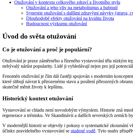
Otužování v kontextu celkového zdraví a životního stylu
Otužování a jeho vliv na metabolismus a hubnutí
Synergie otužování s dalšími zdravými návyky (strava, c
Dlouhodobé efekty otužování na kvalitu života
Budoucnost výzkumu otužování
Úvod do světa otužování
Co je otužování a proč je populární?
Otužování je praxe záměrného a řízeného vystavování těla nízkým te
nebývalý nárůst popularity. Lidé ji vyhledávají nejen pro její potenciá
Fenomén otužování je čím dál častěji spojován s moderním koncept
které slibují návrat k přirozenému stavu a posílení přirozených obra
skutečně měnit životy k lepšímu.
Historický kontext otužování
Vystavování se chladu není novodobým výmyslem. Historie zná mnoho 
regenerace a tréninku. Ve Skandinávii a dalších severských zemích byl
V modernější historii se objevily i pokusy o systematické zkoumání v
účinky pravidelného vystavování se
studené vodě
. Tyto snahy přispě