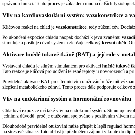
správnou funkci. Tento proces je základem mnoha dalších fyziologic
Vliv na kardiovaskulární systém: vazokonstrikce a va
Klíčovou reakcí na chlad je
vazokonstrikce
, tedy zúžení cév. Docház
Po ukončení expozice chladu naopak dochází k jevu zvanému
vazodi
stimuluje a posiluje cévní systém a zlepšuje celkový
krevní oběh
. Ot
Aktivace hnědé tukové tkáně (BAT) a její role v met
Vystavení chladu je silným stimulantem pro aktivaci
hnědé tukové t
Tato reakce je klíčová pro udržení tělesné teploty u novorozenců a př
Pravidelná aktivace BAT prostřednictvím otužování může mít význ
zlepšení metabolického zdraví. Tento proces dále podporuje celkové
Vliv na endokrinní systém a hormonální rovnováhu
Chladová expozice má také vliv na endokrinní systém. Stimuluje uvol
jedním z důvodů, proč je otužování spojováno s pozitivním vlivem n
Dlouhodobé pravidelné otužování může přispět k lepší regulaci hormon
na stresové situace. Tato oblast je předmětem zájmu i v kontextu dipl