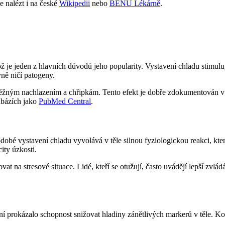
e nalézt i na české
Wikipedii
nebo
BENU Lékárně
.
je jeden z hlavních důvodů jeho popularity. Vystavení chladu stimuluje
ně ničí patogeny.
 běžným nachlazením a chřipkám. Tento efekt je dobře zdokumentován 
abázích jako
PubMed Central
.
bé vystavení chladu vyvolává v těle silnou fyziologickou reakci, kte
ity úzkosti.
t na stresové situace. Lidé, kteří se otužují, často uvádějí lepší zvlád
í prokázalo schopnost snižovat hladiny zánětlivých markerů v těle. Kon