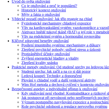
Úvod do světa otužování
Co je otužování a proč je populární?
Historický kontext otužování
Mýty a fakta o otužování
Vědecké pozadí otužování: Jak tělo reaguje na chlad
Fyziologické mechanismy chladové expozice
Vliv na kardiovaskulární systém: vazokonstrikce a vazod
Aktivace hnědé tukové tkáně (BAT) a její role v metabo
Vliv na endokrinní systém a hormonální rovnováhu
Klíčové zdravotní benefity otužování
Posílení imunitního systému: mechanismy a důkazy
Zlepšení psychické pohody: snížení stresu a úzkosti
Protizánětlivé účinky otužování
Zvýšení energetické hladiny a vitality
Zlepšení kvality spánku
Praktické metody otužování: Od studené sprchy po ledovou lá
Studená sprcha: Jak začít a na co si dát pozor
Ledová koupel: Techniky a doporučení
Plování v chladné vodě a další venkovní aktivity
Wim Hof metoda a dechová cvičení v kontextu otužován
Bezpečnostní aspekty a individuální přístup k otužování
Kdy otužování není vhodné: Kontraindikace a rizikové 
Jak postupovat při nevolnosti nebo nepříjemných pocitec
Význam postupného navyšování expozice a poslouchání 
Role psychické odolnosti a regulace nervového systému