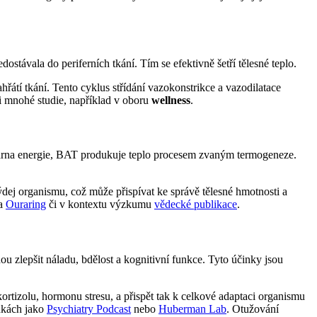
ostávala do periferních tkání. Tím se efektivně šetří tělesné teplo.
hřátí tkání. Tento cyklus střídání vazokonstrikce a vazodilatace
í i mnohé studie, například v oboru
wellness
.
obárna energie, BAT produkuje teplo procesem zvaným termogeneze.
dej organismu, což může přispívat ke správě tělesné hmotnosti a
na
Ouraring
či v kontextu výzkumu
vědecké publikace
.
 zlepšit náladu, bdělost a kognitivní funkce. Tyto účinky jsou
ortizolu, hormonu stresu, a přispět tak k celkové adaptaci organismu
ánkách jako
Psychiatry Podcast
nebo
Huberman Lab
. Otužování