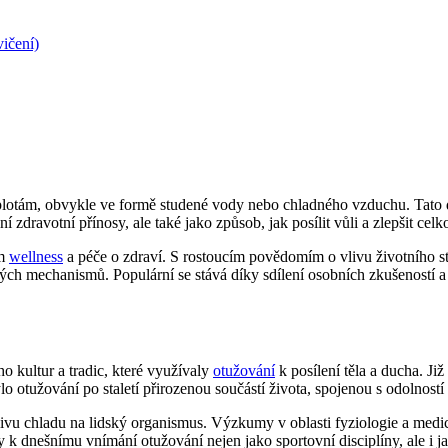
vičení)
plotám, obvykle ve formě studené vody nebo chladného vzduchu. Tato di
lní zdravotní přínosy, ale také jako způsob, jak posílit vůli a zlepšit ce
em
wellness
a péče o zdraví. S rostoucím povědomím o vlivu životního st
nných mechanismů. Populární se stává díky sdílení osobních zkušeností 
kultur a tradic, které využívaly
otužování
k posílení těla a ducha. Ji
o otužování po staletí přirozenou součástí života, spojenou s odolnost
livu chladu na lidský organismus. Výzkumy v oblasti fyziologie a medi
ly k dnešnímu vnímání otužování nejen jako sportovní disciplíny, ale i