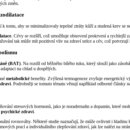
kých změn.
zodilatace
í k tomu, aby se minimalizovaly tepelné ztráty kůží a studená krev se ned
latace
. Cévy se rozšíří, což umožňuje obnovení prokrvení a rychlejší za
užování tak může mít pozitivní vliv na zdraví srdce a cév, což potvrzuj
abolismu
káně (BAT)
. Na rozdíl od běžného bílého tuku, který slouží jako zás
i adaptaci na chlad u dospělých.
amné
metabolické
benefity. Zvýšená termogeneze zvyšuje energetický vý
zdraví
. Podrobněji se tomuto tématu věnují například odborné články 
ňování stresových hormonů, jako je noradrenalin a dopamin, které mohou
a
psychické zdraví
.
ální rovnováhy. Některé studie naznačují, že může ovlivnit i hladinu k
omových prací a individuálního zlepšování zdraví, jak lze nalézt na str