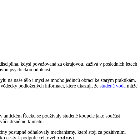
sciplína, kdysi považovaná za okrajovou, zažívá v posledních letech
lkovou psychickou odolnost.
ylu na naše tělo i mysl se mnoho jedinců obrací ke starým praktikám,
a vědecky podložených informací, které ukazují, že
studená voda
může
ž v antickém Řecku se používaly studené koupele jako součást
í vůči drsnému klimatu.
cíny postupně odhalovaly mechanismy, které stojí za pozitivními
 jako cesty k podpoře celkového
zdraví
.