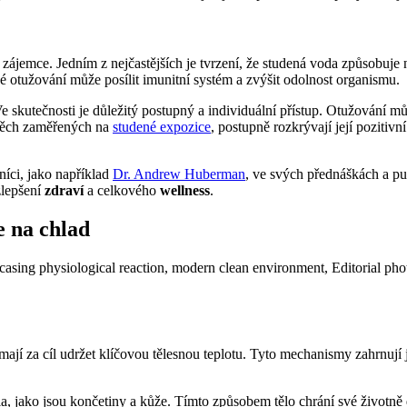
ájemce. Jedním z nejčastějších je tvrzení, že studená voda způsobuje n
 otužování může posílit imunitní systém a zvýšit odolnost organismu.
e skutečnosti je důležitý postupný a individuální přístup. Otužování mů
 těch zaměřených na
studené expozice
, postupně rozkrývají její pozitivní
níci, jako například
Dr. Andrew Huberman
, ve svých přednáškách a pu
zlepšení
zdraví
a celkového
wellness
.
e na chlad
 mají za cíl udržet klíčovou tělesnou teplotu. Tyto mechanismy zahrnují
těla, jako jsou končetiny a kůže. Tímto způsobem tělo chrání své životn