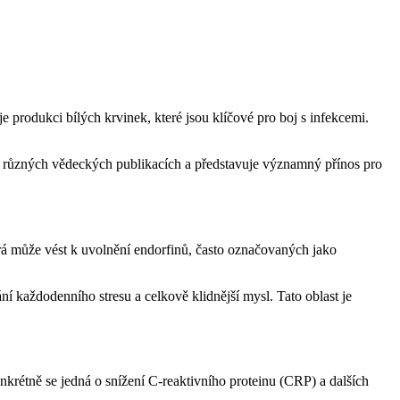
 produkci bílých krvinek, které jsou klíčové pro boj s infekcemi.
v různých vědeckých publikacích a představuje významný přínos pro
rá může vést k uvolnění endorfinů, často označovaných jako
ání každodenního stresu a celkově klidnější mysl. Tato oblast je
krétně se jedná o snížení C-reaktivního proteinu (CRP) a dalších