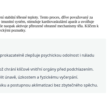
í stabilní tělesné teploty. Tento proces, dříve považovaný za
imunitní systém, stimuluje kardiovaskulární aparát a uvolňuje
 ale naopak aktivuje přirozené obranné mechanismy těla. Klíčem k
deckými poznatky.
 prokazatelně zlepšuje psychickou odolnost i náladu
ož chrání klíčové vnitřní orgány před podchlazením.
it únavě, úzkostem a fyzickému vyčerpání.
niku a postupnou aklimatizaci bez zbytečného spěchu.