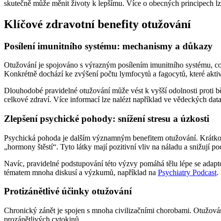
skutečně může měnit životy k lepšímu. Více o obecných principech lz
Klíčové zdravotní benefity otužování
Posílení imunitního systému: mechanismy a důkazy
Otužování je spojováno s výrazným posílením imunitního systému, což 
Konkrétně dochází ke zvýšení počtu lymfocytů a fagocytů, které aktiv
Dlouhodobé pravidelné otužování může vést k vyšší odolnosti proti
celkové zdraví. Více informací lze nalézt například ve vědeckých dat
Zlepšení psychické pohody: snížení stresu a úzkosti
Psychická pohoda je dalším významným benefitem otužování. Krátkodo
„hormony štěstí“. Tyto látky mají pozitivní vliv na náladu a snižují poc
Navíc, pravidelné podstupování této výzvy pomáhá tělu lépe se adaptova
tématem mnoha diskusí a výzkumů, například na
Psychiatry Podcast
.
Protizánětlivé účinky otužování
Chronický zánět je spojen s mnoha civilizačními chorobami. Otužován
prozánětlivých cytokinů.