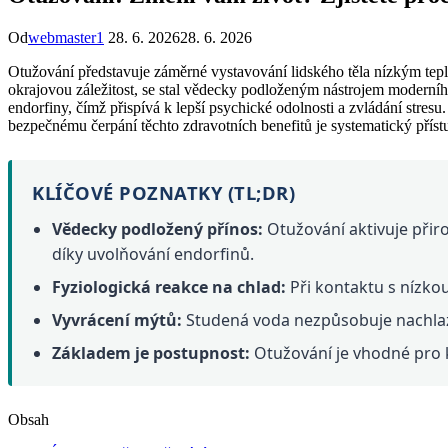
Od
webmaster1
28. 6. 2026
28. 6. 2026
Otužování představuje záměrné vystavování lidského těla nízkým teplo
okrajovou záležitost, se stal vědecky podloženým nástrojem moderního
endorfiny, čímž přispívá k lepší psychické odolnosti a zvládání stre
bezpečnému čerpání těchto zdravotních benefitů je systematický přís
KLÍČOVÉ POZNATKY (TL;DR)
Vědecky podložený přínos:
Otužování aktivuje přir
díky uvolňování endorfinů.
Fyziologická reakce na chlad:
Při kontaktu s nízkou
Vyvrácení mýtů:
Studená voda nezpůsobuje nachlaze
Základem je postupnost:
Otužování je vhodné pro k
Obsah