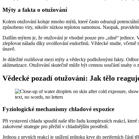
Mýty a fakta o otužování
Kolem otužování koluje mnoho mýtů, které často odrazují potenciální z
způsobeno viry, nikoliv nízkou teplotou samotnou. Naopak, pravidelné
Dalším mýtem je, že otužování je vhodné pouze pro „silné“ jedince. V
zlepšovat náladu díky uvolňování endorfinů. Vědecké studie, včetně
únavě.
Je důležité rozlišovat mezi mýty a vědecky podloženými fakty. Odbor
aklimatizace. Otužování skutečně může být cennou součástí snahy o 
Vědecké pozadí otužování: Jak tělo reaguj
Fyziologické mechanismy chladové expozice
Při vystavení chladu spouští naše tělo řadu komplexních reakcí, které
zakotvené strategie pro přežití v chladnějším prostředí.
Jednou z prvních reakcí je snížení průtoku krve do periferních částí 