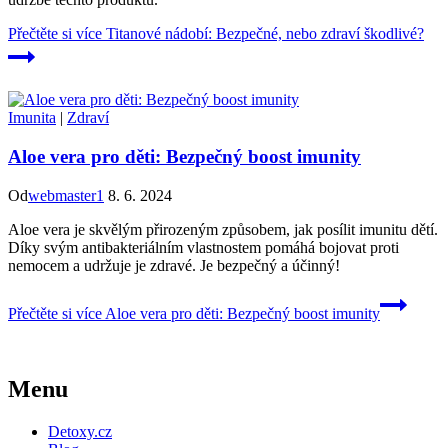
Přečtěte si více
Titanové nádobí: Bezpečné, nebo zdraví škodlivé?
Imunita
|
Zdraví
Aloe vera pro děti: Bezpečný boost imunity
Od
webmaster1
8. 6. 2024
Aloe vera je skvělým přirozeným způsobem, jak posílit imunitu dětí.
Díky svým antibakteriálním vlastnostem pomáhá bojovat proti
nemocem a udržuje je zdravé. Je bezpečný a účinný!
Přečtěte si více
Aloe vera pro děti: Bezpečný boost imunity
Menu
Detoxy.cz