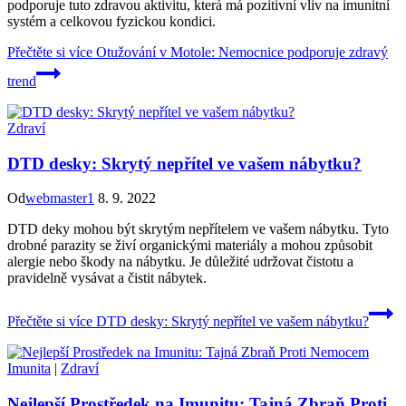
podporuje tuto zdravou aktivitu, která má pozitivní vliv na imunitní
systém a celkovou fyzickou kondici.
Přečtěte si více
Otužování v Motole: Nemocnice podporuje zdravý
trend
Zdraví
DTD desky: Skrytý nepřítel ve vašem nábytku?
Od
webmaster1
8. 9. 2022
DTD deky mohou být skrytým nepřítelem ve vašem nábytku. Tyto
drobné parazity se živí organickými materiály a mohou způsobit
alergie nebo škody na nábytku. Je důležité udržovat čistotu a
pravidelně vysávat a čistit nábytek.
Přečtěte si více
DTD desky: Skrytý nepřítel ve vašem nábytku?
Imunita
|
Zdraví
Nejlepší Prostředek na Imunitu: Tajná Zbraň Proti