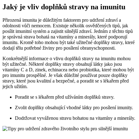
Jaký je vliv doplňků stravy na imunitu
Přirozená imunita je důležitým faktorem pro udržení zdraví a
odolnosti vůči nemocem. Existuje několik osvědčených tipů, jak
posílit imunitní systém a zajistit silnější zdraví. Jedním z těchto tipů
je správná strava bohatá na vitamíny a minerály, které podporují
imunitu. Kromě toho mohou být také užitečné doplňky stravy, které
dodají tělu potřebné živiny pro posílení obranyschopnosti.
Konkrétnější informace o vlivu doplňků stravy na imunitu mohou
být užitečné. Některé doplňky stravy obsahují látky jako jsou
vitamíny C a D, zinek, echinacea nebo probiotika, které mohou být
pro imunitu prospěšné. Je však důležité používat pouze doplňky
stravy, které jsou kvalitní a bezpečné, a poradit se s lékařem před
jejich užitím.
Poradit se s lékařem před užíváním doplňků stravy.
Zvolit doplňky obsahující vhodné látky pro posílení imunity.
Dodržovat vyváženou stravu bohatou na vitamíny a minerály.