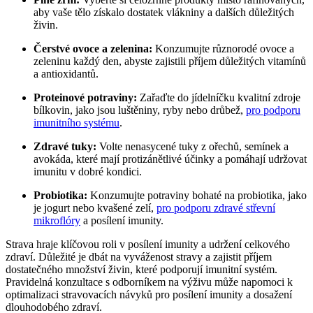
aby vaše tělo získalo dostatek vlákniny a dalších důležitých
živin.
Čerstvé ovoce a zelenina:
Konzumujte různorodé ovoce a
zeleninu každý den, abyste zajistili příjem důležitých vitamínů
a antioxidantů.
Proteinové potraviny:
Zařaďte do jídelníčku kvalitní zdroje
bílkovin, jako jsou luštěniny, ryby nebo drůbež,
pro podporu
imunitního systému
.
Zdravé tuky:
Volte nenasycené tuky z ořechů, semínek a
avokáda, které mají protizánětlivé účinky a pomáhají udržovat
imunitu v dobré kondici.
Probiotika:
Konzumujte potraviny bohaté na probiotika, jako
je jogurt nebo kvašené zelí,
pro podporu zdravé střevní
mikroflóry
a posílení imunity.
Strava hraje klíčovou roli v posílení imunity a udržení celkového
zdraví. Důležité je dbát na vyváženost stravy a zajistit příjem
dostatečného množství živin, které podporují imunitní systém.
Pravidelná konzultace s odborníkem na výživu může napomoci k
optimalizaci stravovacích návyků pro posílení imunity a dosažení
dlouhodobého zdraví.