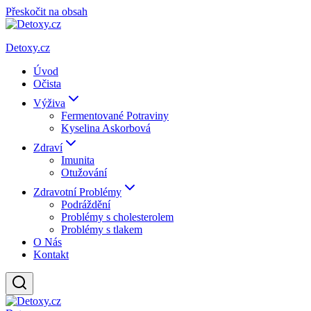
Přeskočit na obsah
Detoxy.cz
Úvod
Očista
Výživa
Fermentované Potraviny
Kyselina Askorbová
Zdraví
Imunita
Otužování
Zdravotní Problémy
Podráždění
Problémy s cholesterolem
Problémy s tlakem
O Nás
Kontakt