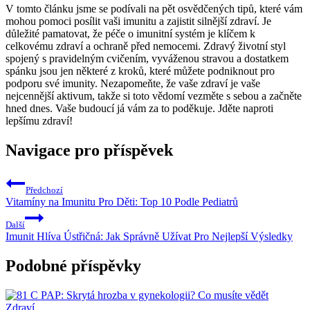
V tomto článku jsme se podívali na pět osvědčených tipů, které vám
mohou pomoci posílit vaši imunitu a zajistit silnější zdraví. Je
důležité pamatovat, že péče o imunitní systém je klíčem k
celkovému zdraví a ochraně před nemocemi. Zdravý životní styl
spojený s pravidelným cvičením, vyváženou stravou a dostatkem
spánku jsou jen některé z kroků, které můžete podniknout pro
podporu své imunity. Nezapomeňte, že vaše zdraví je vaše
nejcennější aktivum, takže si toto vědomí vezměte s sebou a začněte
hned dnes. Vaše budoucí já vám za to poděkuje. Jděte naproti
lepšímu zdraví!
Navigace pro příspěvek
Předchozí
Vitamíny na Imunitu Pro Děti: Top 10 Podle Pediatrů
Další
Imunit Hlíva Ústřičná: Jak Správně Užívat Pro Nejlepší Výsledky
Podobné příspěvky
Zdraví