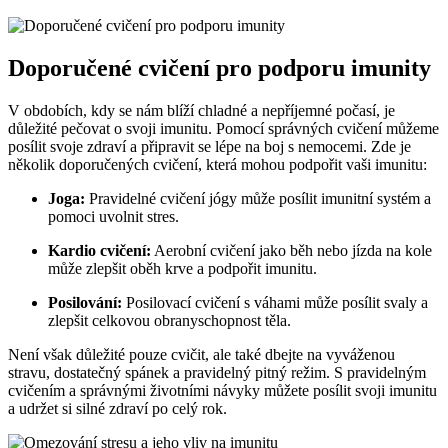
Doporučené cvičení pro podporu imunity
V obdobích, kdy se nám blíží chladné a nepříjemné počasí, je
důležité pečovat o svoji imunitu. Pomocí správných cvičení můžeme
posílit svoje zdraví a připravit se lépe na boj s nemocemi. Zde je
několik doporučených cvičení, která mohou podpořit vaši imunitu:
Joga:
Pravidelné cvičení jógy může posílit imunitní systém a
pomoci uvolnit stres.
Kardio cvičení:
Aerobní cvičení jako běh nebo jízda na kole
může zlepšit oběh krve a podpořit imunitu.
Posilování:
Posilovací cvičení s váhami může posílit svaly a
zlepšit celkovou obranyschopnost těla.
Není však důležité pouze cvičit, ale také dbejte na vyváženou
stravu, dostatečný spánek a pravidelný pitný režim. S pravidelným
cvičením a správnými životními návyky můžete posílit svoji imunitu
a udržet si silné zdraví po celý rok.