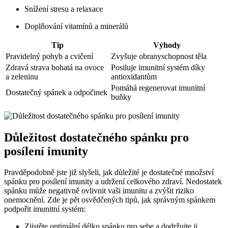
Snížení stresu a relaxace
Doplňování vitamínů a minerálů
Tip
Výhody
Pravidelný pohyb a cvičení
Zvyšuje obranyschopnost těla
Zdravá strava bohatá na ovoce
Posiluje imunitní systém díky
a zeleninu
antioxidantům
Pomáhá regenerovat imunitní
Dostatečný spánek a odpočinek
buňky
Důležitost dostatečného spánku pro
posílení imunity
Pravděpodobně jste již slyšeli, jak důležité je dostatečné množství
spánku pro posílení imunity a udržení celkového zdraví. Nedostatek
spánku může negativně ovlivnit vaši imunitu a zvýšit riziko
onemocnění. Zde je pět osvědčených tipů, jak správným spánkem
podpořit imunitní systém:
Zjistěte optimální délku spánku pro sebe a dodržujte ji