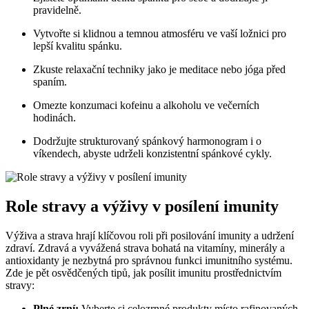
pravidelně.
Vytvořte si klidnou a temnou atmosféru ve vaší ložnici pro
lepší kvalitu spánku.
Zkuste relaxační techniky jako je meditace nebo jóga před
spaním.
Omezte konzumaci kofeinu a alkoholu ve večerních
hodinách.
Dodržujte strukturovaný spánkový harmonogram i o
víkendech, abyste udrželi konzistentní spánkové cykly.
Role stravy a výživy v posílení imunity
Výživa a strava hrají klíčovou roli při posilování imunity a udržení
zdraví. Zdravá a vyvážená strava bohatá na vitamíny, minerály a
antioxidanty je nezbytná pro správnou funkci imunitního systému.
Zde je pět osvědčených tipů, jak posílit imunitu prostřednictvím
stravy:
Plné zrní:
Vyberte si celozrnné produkty místo rafinovaných,