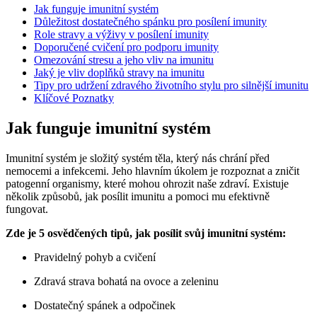
Jak funguje imunitní systém
Důležitost dostatečného spánku pro posílení imunity
Role stravy a výživy v posílení imunity
Doporučené cvičení pro podporu imunity
Omezování stresu a jeho vliv na imunitu
Jaký je vliv doplňků stravy na imunitu
Tipy pro udržení zdravého životního stylu pro silnější imunitu
Klíčové Poznatky
Jak funguje imunitní systém
Imunitní systém je složitý systém těla, který nás chrání před
nemocemi a infekcemi. Jeho hlavním úkolem je rozpoznat a zničit
patogenní organismy, které mohou ohrozit naše zdraví. Existuje
několik způsobů, jak posílit imunitu a pomoci mu efektivně
fungovat.
Zde je 5 osvědčených tipů, jak posílit svůj imunitní systém:
Pravidelný pohyb a cvičení
Zdravá strava bohatá na ovoce a zeleninu
Dostatečný spánek a odpočinek