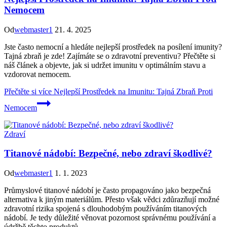
Nemocem
Od
webmaster1
21. 4. 2025
Jste často nemocní a hledáte nejlepší prostředek na posílení imunity?
Tajná zbraň je zde! Zajímáte se o zdravotní preventivu? Přečtěte si
náš článek a objevte, jak si udržet imunitu v optimálním stavu a
vzdorovat nemocem.
Přečtěte si více
Nejlepší Prostředek na Imunitu: Tajná Zbraň Proti
Nemocem
Zdraví
Titanové nádobí: Bezpečné, nebo zdraví škodlivé?
Od
webmaster1
1. 1. 2023
Průmyslové titanové nádobí je často propagováno jako bezpečná
alternativa k jiným materiálům. Přesto však vědci zdůrazňují možné
zdravotní rizika spojená s dlouhodobým používáním titanových
nádobí. Je tedy důležité věnovat pozornost správnému používání a
údržbě těchto produktů.