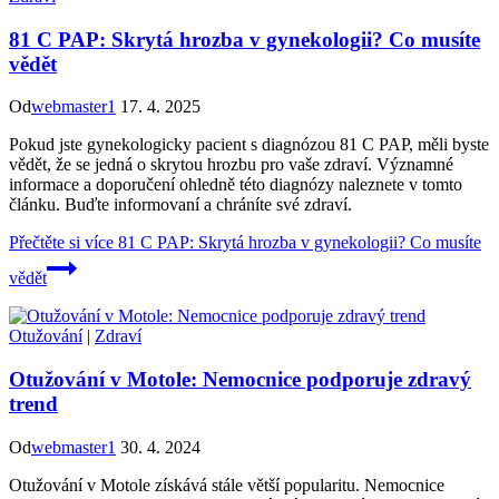
81 C PAP: Skrytá hrozba v gynekologii? Co musíte
vědět
Od
webmaster1
17. 4. 2025
Pokud jste gynekologicky pacient s diagnózou 81 C PAP, měli byste
vědět, že se jedná o skrytou hrozbu pro vaše zdraví. Významné
informace a doporučení ohledně této diagnózy naleznete v tomto
článku. Buďte informovaní a chráníte své zdraví.
Přečtěte si více
81 C PAP: Skrytá hrozba v gynekologii? Co musíte
vědět
Otužování
|
Zdraví
Otužování v Motole: Nemocnice podporuje zdravý
trend
Od
webmaster1
30. 4. 2024
Otužování v Motole získává stále větší popularitu. Nemocnice