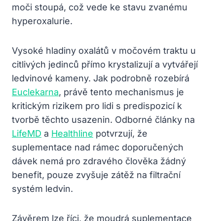
moči stoupá, což vede ke stavu zvanému
hyperoxalurie.
Vysoké hladiny oxalátů v močovém traktu u
citlivých jedinců přímo krystalizují a vytvářejí
ledvinové kameny. Jak podrobně rozebírá
Euclekarna
, právě tento mechanismus je
kritickým rizikem pro lidi s predispozicí k
tvorbě těchto usazenin. Odborné články na
LifeMD
a
Healthline
potvrzují, že
suplementace nad rámec doporučených
dávek nemá pro zdravého člověka žádný
benefit, pouze zvyšuje zátěž na filtrační
systém ledvin.
Závěrem lze říci, že moudrá suplementace