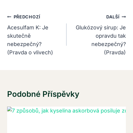
Navigace
PŘEDCHOZÍ
DALŠÍ
Pro
Acesulfam K: Je
Glukózový sirup: Je
skutečně
opravdu tak
Příspěvek
nebezpečný?
nebezpečný?
(Pravda o vlivech)
(Pravda)
Podobné Příspěvky