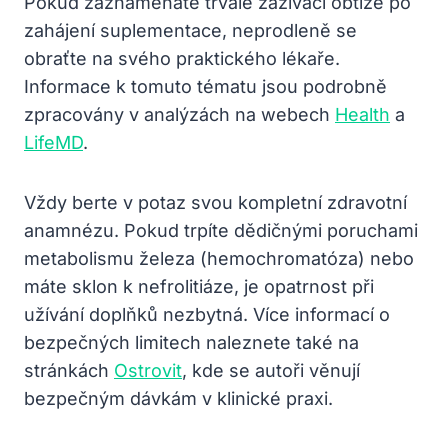
Pokud zaznamenáte trvalé zažívací obtíže po
zahájení suplementace, neprodleně se
obraťte na svého praktického lékaře.
Informace k tomuto tématu jsou podrobně
zpracovány v analýzách na webech
Health
a
LifeMD
.
Vždy berte v potaz svou kompletní zdravotní
anamnézu. Pokud trpíte dědičnými poruchami
metabolismu železa (hemochromatóza) nebo
máte sklon k nefrolitiáze, je opatrnost při
užívání doplňků nezbytná. Více informací o
bezpečných limitech naleznete také na
stránkách
Ostrovit
, kde se autoři věnují
bezpečným dávkám v klinické praxi.