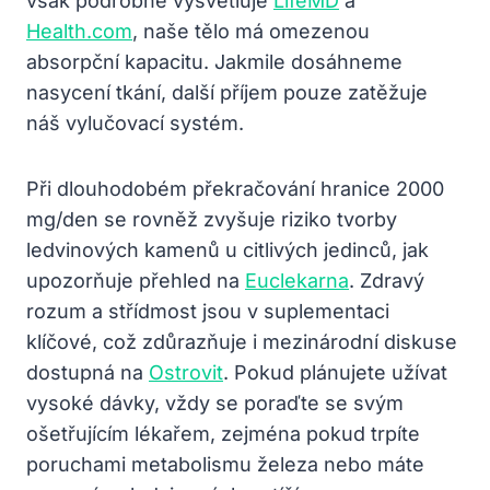
však podrobně vysvětluje
LifeMD
a
Health.com
, naše tělo má omezenou
absorpční kapacitu. Jakmile dosáhneme
nasycení tkání, další příjem pouze zatěžuje
náš vylučovací systém.
Při dlouhodobém překračování hranice 2000
mg/den se rovněž zvyšuje riziko tvorby
ledvinových kamenů u citlivých jedinců, jak
upozorňuje přehled na
Euclekarna
. Zdravý
rozum a střídmost jsou v suplementaci
klíčové, což zdůrazňuje i mezinárodní diskuse
dostupná na
Ostrovit
. Pokud plánujete užívat
vysoké dávky, vždy se poraďte se svým
ošetřujícím lékařem, zejména pokud trpíte
poruchami metabolismu železa nebo máte