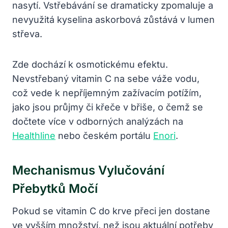
nasytí. Vstřebávání se dramaticky zpomaluje a
nevyužitá kyselina askorbová zůstává v lumen
střeva.
Zde dochází k osmotickému efektu.
Nevstřebaný vitamin C na sebe váže vodu,
což vede k nepříjemným zažívacím potížím,
jako jsou průjmy či křeče v břiše, o čemž se
dočtete více v odborných analýzách na
Healthline
nebo českém portálu
Enori
.
Mechanismus Vylučování
Přebytků Močí
Pokud se vitamin C do krve přeci jen dostane
ve vyšším množství, než jsou aktuální potřeby