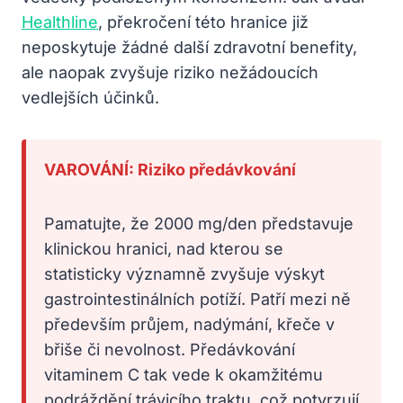
Healthline
, překročení této hranice již
neposkytuje žádné další zdravotní benefity,
ale naopak zvyšuje riziko nežádoucích
vedlejších účinků.
VAROVÁNÍ: Riziko předávkování
Pamatujte, že 2000 mg/den představuje
klinickou hranici, nad kterou se
statisticky významně zvyšuje výskyt
gastrointestinálních potíží. Patří mezi ně
především průjem, nadýmání, křeče v
břiše či nevolnost. Předávkování
vitaminem C tak vede k okamžitému
podráždění trávicího traktu, což potvrzují