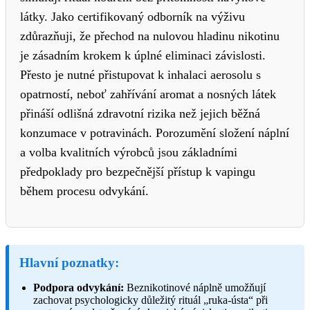
látky. Jako certifikovaný odborník na výživu
zdůrazňuji, že přechod na nulovou hladinu nikotinu
je zásadním krokem k úplné eliminaci závislosti.
Přesto je nutné přistupovat k inhalaci aerosolu s
opatrností, neboť zahřívání aromat a nosných látek
přináší odlišná zdravotní rizika než jejich běžná
konzumace v potravinách. Porozumění složení náplní
a volba kvalitních výrobců jsou základními
předpoklady pro bezpečnější přístup k vapingu
během procesu odvykání.
Hlavní poznatky:
Podpora odvykání:
Beznikotinové náplně umožňují
zachovat psychologicky důležitý rituál „ruka-ústa“ při