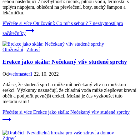
sebou následující 7 nezbytností: ručník, pitnou vodu, termosku s
teplým nápojem, oblečení na převlečení, boty, suchý šampon a
lékárničku.
Přečtěte si více
Otužování: Co mít s sebou? 7 nezbytností pro
začátečníky
Otužování
|
Zdraví
Erekce jako skála: Nečekaný vliv studené sprchy
Od
webmaster1
22. 10. 2022
Zdá se, že studená sprcha může mít nečekaný vliv na mužskou
erekci. Výzkumy naznačují, že chladná voda může zlepšovat krevní
oběh a podpořit pevnější erekci. Možná je čas vyzkoušet tuto
metodu sami!
Přečtěte si více
Erekce jako skála: Nečekaný vliv studené sprchy
Zdraví