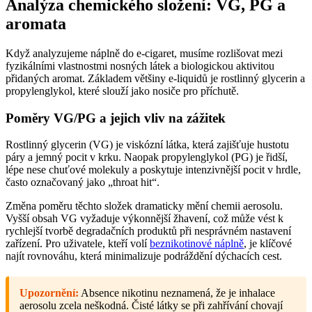
Analýza chemického složení: VG, PG a
aromata
Když analyzujeme náplně do e-cigaret, musíme rozlišovat mezi
fyzikálními vlastnostmi nosných látek a biologickou aktivitou
přidaných aromat. Základem většiny e-liquidů je rostlinný glycerin a
propylenglykol, které slouží jako nosiče pro příchutě.
Poměry VG/PG a jejich vliv na zážitek
Rostlinný glycerin (VG) je viskózní látka, která zajišťuje hustotu
páry a jemný pocit v krku. Naopak propylenglykol (PG) je řidší,
lépe nese chuťové molekuly a poskytuje intenzivnější pocit v hrdle,
často označovaný jako „throat hit“.
Změna poměru těchto složek dramaticky mění chemii aerosolu.
Vyšší obsah VG vyžaduje výkonnější žhavení, což může vést k
rychlejší tvorbě degradačních produktů při nesprávném nastavení
zařízení. Pro uživatele, kteří volí
beznikotinové náplně
, je klíčové
najít rovnováhu, která minimalizuje podráždění dýchacích cest.
Upozornění:
Absence nikotinu neznamená, že je inhalace
aerosolu zcela neškodná. Čisté látky se při zahřívání chovají