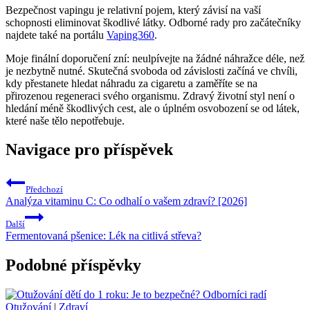
Bezpečnost vapingu je relativní pojem, který závisí na vaší
schopnosti eliminovat škodlivé látky. Odborné rady pro začátečníky
najdete také na portálu
Vaping360
.
Moje finální doporučení zní: neulpívejte na žádné náhražce déle, než
je nezbytně nutné. Skutečná svoboda od závislosti začíná ve chvíli,
kdy přestanete hledat náhradu za cigaretu a zaměříte se na
přirozenou regeneraci svého organismu. Zdravý životní styl není o
hledání méně škodlivých cest, ale o úplném osvobození se od látek,
které naše tělo nepotřebuje.
Navigace pro příspěvek
Předchozí
Analýza vitaminu C: Co odhalí o vašem zdraví? [2026]
Další
Fermentovaná pšenice: Lék na citlivá střeva?
Podobné příspěvky
Otužování
|
Zdraví