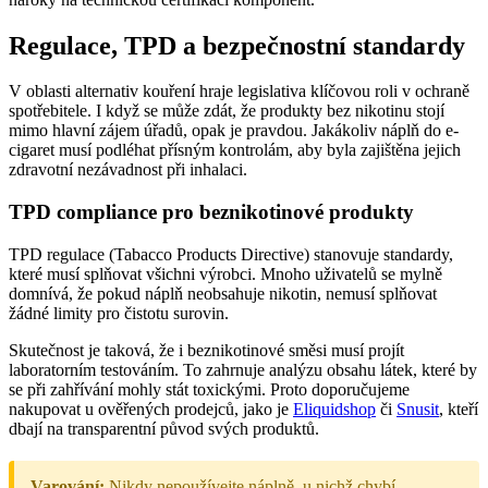
Regulace, TPD a bezpečnostní standardy
V oblasti alternativ kouření hraje legislativa klíčovou roli v ochraně
spotřebitele. I když se může zdát, že produkty bez nikotinu stojí
mimo hlavní zájem úřadů, opak je pravdou. Jakákoliv náplň do e-
cigaret musí podléhat přísným kontrolám, aby byla zajištěna jejich
zdravotní nezávadnost při inhalaci.
TPD compliance pro beznikotinové produkty
TPD regulace (Tabacco Products Directive) stanovuje standardy,
které musí splňovat všichni výrobci. Mnoho uživatelů se mylně
domnívá, že pokud náplň neobsahuje nikotin, nemusí splňovat
žádné limity pro čistotu surovin.
Skutečnost je taková, že i beznikotinové směsi musí projít
laboratorním testováním. To zahrnuje analýzu obsahu látek, které by
se při zahřívání mohly stát toxickými. Proto doporučujeme
nakupovat u ověřených prodejců, jako je
Eliquidshop
či
Snusit
, kteří
dbají na transparentní původ svých produktů.
Varování:
Nikdy nepoužívejte náplně, u nichž chybí