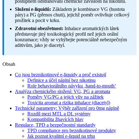
postupném odstraňování chemické závislosti na nikotinu.
Složení e-liquidů:
Základem je kombinace VG (hustota
páry) a PG (přenos chuti), jejichž poměr ovlivňuje celkový
prožitek a pocit v krku.
Zdravotní obezřetnost:
Inhalace aromatických látek
představuje jiný toxikologický profil než jejich orální
konzumace; vždy se vyhýbejte potenciálně nebezpečným
aditivům, jako je diacetyl.
Obsah
Co jsou beznikotinové e-liquidy a proč existují
Definice a účel náplní bez nikotinu
Role behaviorálního návyku ‚hand-to-mouth‘
Analýza chemického složení: VG, PG a aromata
Poměry VG/PG a jejich vliv na zážitek
Toxicita aromat a rizika inhalace (diacetyl)
Technické parametry: Výběr zařízení pro 0mg náplně
Rozdíl mezi MTL a DL systémy
Kompatibilita žhavících hlav
Regulace, TPD a bezpečnostní standardy
TPD compliance pro beznikotinové produkty
Jak poznat kvalitní e-liquid na trhu