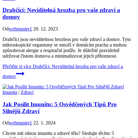
Drabčíci: Neviditelná hrozba pro vaše zdraví a
domov
Od
webmaster1
20. 12. 2023
Drabčíci jsou neviditelnou hrozbou pro vaše zdraví a domov. Tyto
mikroskopické organismy se množí v domácím prachu a mohou
způsobovat alergie a respirační potíže. Je důležité pravidelně
udržovat čistotu domova a minimalizovat jejich přítomnost.
Přečtěte si více
Drabčíci: Neviditelná hrozba pro vaše zdraví a
domov
Imunita
|
Zdraví
Jak Posílit Imunitu: 5 Osvědčených Tipů Pro
Silnější Zdraví
Od
webmaster1
22. 1. 2024
Chcete mít silnou imunitu a zdravé tělo? Sledujte těchto 5