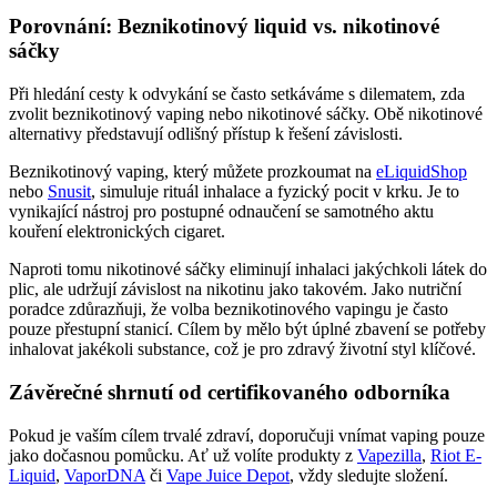
Porovnání: Beznikotinový liquid vs. nikotinové
sáčky
Při hledání cesty k odvykání se často setkáváme s dilematem, zda
zvolit beznikotinový vaping nebo nikotinové sáčky. Obě nikotinové
alternativy představují odlišný přístup k řešení závislosti.
Beznikotinový vaping, který můžete prozkoumat na
eLiquidShop
nebo
Snusit
, simuluje rituál inhalace a fyzický pocit v krku. Je to
vynikající nástroj pro postupné odnaučení se samotného aktu
kouření elektronických cigaret.
Naproti tomu nikotinové sáčky eliminují inhalaci jakýchkoli látek do
plic, ale udržují závislost na nikotinu jako takovém. Jako nutriční
poradce zdůrazňuji, že volba beznikotinového vapingu je často
pouze přestupní stanicí. Cílem by mělo být úplné zbavení se potřeby
inhalovat jakékoli substance, což je pro zdravý životní styl klíčové.
Závěrečné shrnutí od certifikovaného odborníka
Pokud je vaším cílem trvalé zdraví, doporučuji vnímat vaping pouze
jako dočasnou pomůcku. Ať už volíte produkty z
Vapezilla
,
Riot E-
Liquid
,
VaporDNA
či
Vape Juice Depot
, vždy sledujte složení.