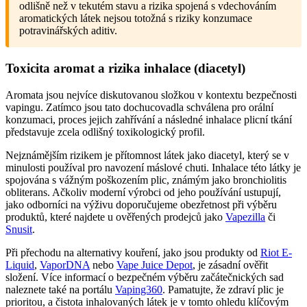
odlišně než v tekutém stavu a rizika spojená s vdechováním
aromatických látek nejsou totožná s riziky konzumace
potravinářských aditiv.
Toxicita aromat a rizika inhalace (diacetyl)
Aromata jsou nejvíce diskutovanou složkou v kontextu bezpečnosti
vapingu. Zatímco jsou tato dochucovadla schválena pro orální
konzumaci, proces jejich zahřívání a následné inhalace plicní tkání
představuje zcela odlišný toxikologický profil.
Nejznámějším rizikem je přítomnost látek jako diacetyl, který se v
minulosti používal pro navození máslové chuti. Inhalace této látky je
spojována s vážným poškozením plic, známým jako bronchiolitis
obliterans. Ačkoliv moderní výrobci od jeho používání ustupují,
jako odborníci na výživu doporučujeme obezřetnost při výběru
produktů, které najdete u ověřených prodejců jako
Vapezilla
či
Snusit
.
Při přechodu na alternativy kouření, jako jsou produkty od
Riot E-
Liquid
,
VaporDNA
nebo
Vape Juice Depot
, je zásadní ověřit
složení. Více informací o bezpečném výběru začátečnických sad
naleznete také na portálu
Vaping360
. Pamatujte, že zdraví plic je
prioritou, a čistota inhalovaných látek je v tomto ohledu klíčovým