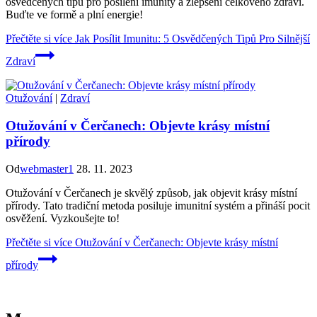
osvědčených tipů pro posílení imunity a zlepšení celkového zdraví.
Buďte ve formě a plní energie!
Přečtěte si více
Jak Posílit Imunitu: 5 Osvědčených Tipů Pro Silnější
Zdraví
Otužování
|
Zdraví
Otužování v Čerčanech: Objevte krásy místní
přírody
Od
webmaster1
28. 11. 2023
Otužování v Čerčanech je skvělý způsob, jak objevit krásy místní
přírody. Tato tradiční metoda posiluje imunitní systém a přináší pocit
osvěžení. Vyzkoušejte to!
Přečtěte si více
Otužování v Čerčanech: Objevte krásy místní
přírody