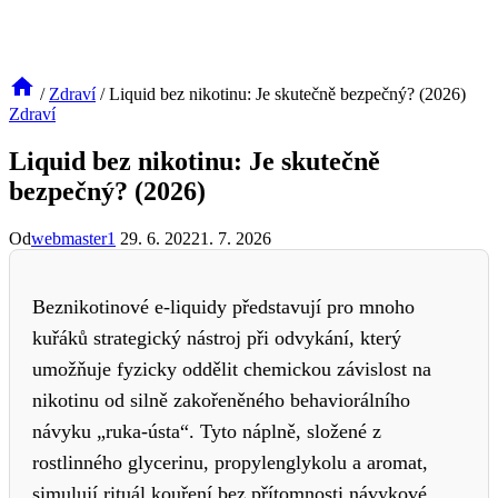
/
Zdraví
/
Liquid bez nikotinu: Je skutečně bezpečný? (2026)
Zdraví
Liquid bez nikotinu: Je skutečně
bezpečný? (2026)
Od
webmaster1
29. 6. 2022
1. 7. 2026
Beznikotinové e-liquidy představují pro mnoho
kuřáků strategický nástroj při odvykání, který
umožňuje fyzicky oddělit chemickou závislost na
nikotinu od silně zakořeněného behaviorálního
návyku „ruka-ústa“. Tyto náplně, složené z
rostlinného glycerinu, propylenglykolu a aromat,
simulují rituál kouření bez přítomnosti návykové