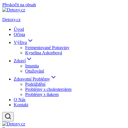
Přeskočit na obsah
Detoxy.cz
Úvod
Očista
Výživa
Fermentované Potraviny
Kyselina Askorbová
Zdraví
Imunita
Otužování
Zdravotní Problémy
Podráždění
Problémy s cholesterolem
Problémy s tlakem
O Nás
Kontakt