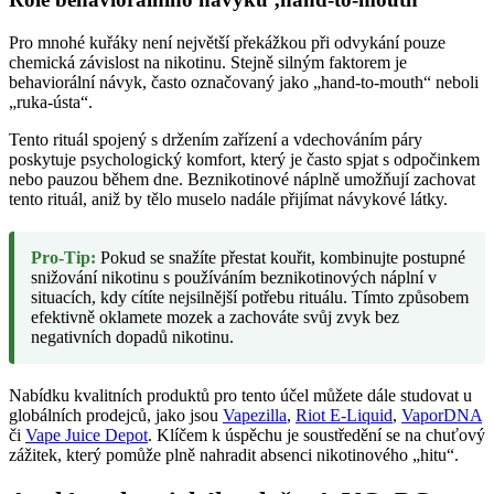
Pro mnohé kuřáky není největší překážkou při odvykání pouze
chemická závislost na nikotinu. Stejně silným faktorem je
behaviorální návyk, často označovaný jako „hand-to-mouth“ neboli
„ruka-ústa“.
Tento rituál spojený s držením zařízení a vdechováním páry
poskytuje psychologický komfort, který je často spjat s odpočinkem
nebo pauzou během dne. Beznikotinové náplně umožňují zachovat
tento rituál, aniž by tělo muselo nadále přijímat návykové látky.
Pro-Tip:
Pokud se snažíte přestat kouřit, kombinujte postupné
snižování nikotinu s používáním beznikotinových náplní v
situacích, kdy cítíte nejsilnější potřebu rituálu. Tímto způsobem
efektivně oklamete mozek a zachováte svůj zvyk bez
negativních dopadů nikotinu.
Nabídku kvalitních produktů pro tento účel můžete dále studovat u
globálních prodejců, jako jsou
Vapezilla
,
Riot E-Liquid
,
VaporDNA
či
Vape Juice Depot
. Klíčem k úspěchu je soustředění se na chuťový
zážitek, který pomůže plně nahradit absenci nikotinového „hitu“.