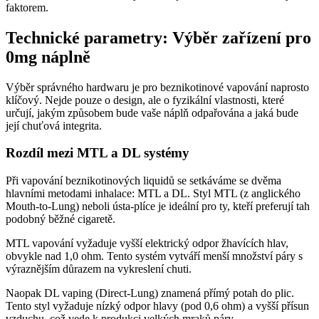
faktorem.
Technické parametry: Výběr zařízení pro
0mg náplně
Výběr správného hardwaru je pro beznikotinové vapování naprosto
klíčový. Nejde pouze o design, ale o fyzikální vlastnosti, které
určují, jakým způsobem bude vaše náplň odpařována a jaká bude
její chuťová integrita.
Rozdíl mezi MTL a DL systémy
Při vapování beznikotinových liquidů se setkáváme se dvěma
hlavními metodami inhalace: MTL a DL. Styl MTL (z anglického
Mouth-to-Lung) neboli ústa-plíce je ideální pro ty, kteří preferují tah
podobný běžné cigaretě.
MTL vapování vyžaduje vyšší elektrický odpor žhavících hlav,
obvykle nad 1,0 ohm. Tento systém vytváří menší množství páry s
výraznějším důrazem na vykreslení chuti.
Naopak DL vaping (Direct-Lung) znamená přímý potah do plic.
Tento styl vyžaduje nízký odpor hlavy (pod 0,6 ohm) a vyšší přísun
vzduchu, což vede k produkci velkých mraků páry.