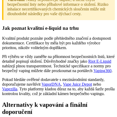
bezpečnostní listy nebo příbalové informace o složení. Riziko
inhalace necertifikovaných chemických sloučenin může mít
dlouhodobé následky pro vaše dýchací cesty.
Jak poznat kvalitní e-liquid na trhu
Kvalitní produkt poznáte podle přehledného značení a dostupnosti
dokumentace. Certifikace by měla být pro každého výrobce
prioritou, nikoliv volitelným doplňkem.
Při výběru se vždy zaměřte na přítomnost bezpečnostních listů, které
detailně popisují složení. Důvěryhodné značky jako
Riot E-Liquid
nabízejí plnou transparentnost. Technické specifikace a normy pro
bezpečný vaping můžete dále prozkoumat na portálech
Vaping360
.
Pokud hledáte ověřené dodavatele s mezinárodními standardy,
doporučujeme navštívit
VaporDNA
,
Vape Juice Depot
nebo
Vapezilla
. Tyto platformy kladou důraz na to, aby každá šarže prošla
kontrolou kvality, což je základní kámen bezpečného vapingu.
Alternativy k vapování a finální
doporučení