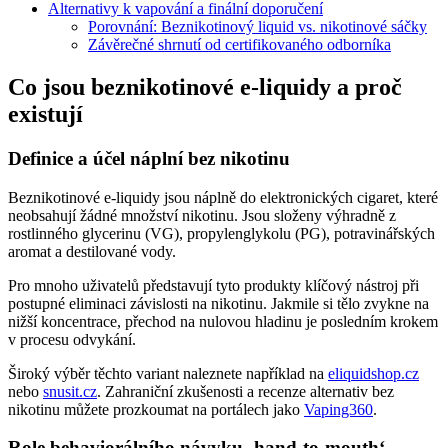
Alternativy k vapování a finální doporučení
Porovnání: Beznikotinový liquid vs. nikotinové sáčky
Závěrečné shrnutí od certifikovaného odborníka
Co jsou beznikotinové e-liquidy a proč
existují
Definice a účel náplní bez nikotinu
Beznikotinové e-liquidy jsou náplně do elektronických cigaret, které
neobsahují žádné množství nikotinu. Jsou složeny výhradně z
rostlinného glycerinu (VG), propylenglykolu (PG), potravinářských
aromat a destilované vody.
Pro mnoho uživatelů představují tyto produkty klíčový nástroj při
postupné eliminaci závislosti na nikotinu. Jakmile si tělo zvykne na
nižší koncentrace, přechod na nulovou hladinu je posledním krokem
v procesu odvykání.
Široký výběr těchto variant naleznete například na
eliquidshop.cz
nebo
snusit.cz
. Zahraniční zkušenosti a recenze alternativ bez
nikotinu můžete prozkoumat na portálech jako
Vaping360
.
Role behaviorálního návyku ‚hand-to-mouth‘