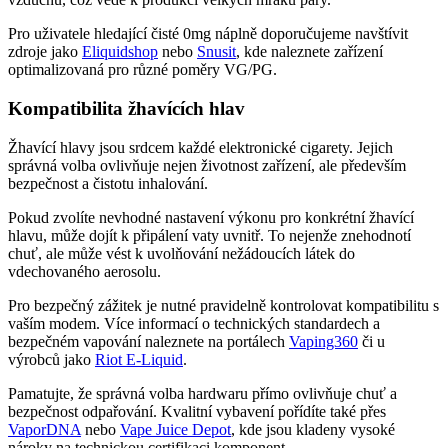
Pro uživatele hledající čisté 0mg náplně doporučujeme navštívit
zdroje jako
Eliquidshop
nebo
Snusit
, kde naleznete zařízení
optimalizovaná pro různé poměry VG/PG.
Kompatibilita žhavících hlav
Žhavící hlavy jsou srdcem každé elektronické cigarety. Jejich
správná volba ovlivňuje nejen životnost zařízení, ale především
bezpečnost a čistotu inhalování.
Pokud zvolíte nevhodné nastavení výkonu pro konkrétní žhavící
hlavu, může dojít k připálení vaty uvnitř. To nejenže znehodnotí
chuť, ale může vést k uvolňování nežádoucích látek do
vdechovaného aerosolu.
Pro bezpečný zážitek je nutné pravidelně kontrolovat kompatibilitu s
vaším modem. Více informací o technických standardech a
bezpečném vapování naleznete na portálech
Vaping360
či u
výrobců jako
Riot E-Liquid
.
Pamatujte, že správná volba hardwaru přímo ovlivňuje chuť a
bezpečnost odpařování. Kvalitní vybavení pořídíte také přes
VaporDNA
nebo
Vape Juice Depot
, kde jsou kladeny vysoké
nároky na technickou certifikaci komponent.