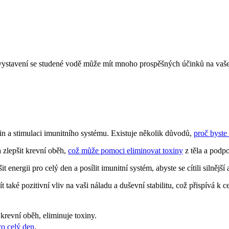
ystavení se studené vodě může mít mnoho prospěšných účinků na vaše zd
n a stimulaci imunitního systému. Existuje několik důvodů,
proč byste 
 zlepšit krevní oběh,
což může pomoci eliminovat toxiny
z těla a podpo
energii pro celý den a posílit imunitní systém, abyste se cítili silnějš
é pozitivní vliv na vaši náladu a duševní stabilitu, což přispívá k ce
krevní oběh, eliminuje toxiny.
ro celý den
.