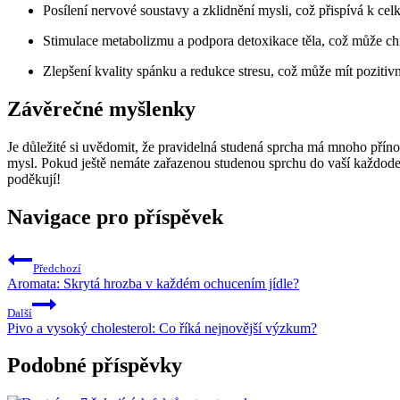
Posílení nervové soustavy a zklidnění mysli, což přispívá k ce
Stimulace metabolizmu a podpora detoxikace těla, což může ch
Zlepšení kvality spánku a redukce stresu, což může mít pozitiv
Závěrečné myšlenky
Je důležité si uvědomit, že pravidelná studená sprcha má mnoho příno
mysl. Pokud ještě nemáte zařazenou studenou sprchu do vaší každodenn
poděkují!
Navigace pro příspěvek
Předchozí
Aromata: Skrytá hrozba v každém ochucením jídle?
Další
Pivo a vysoký cholesterol: Co říká nejnovější výzkum?
Podobné příspěvky