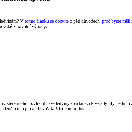
m ledvinám? V
tomto článku se dozvíte
o pěti důvodech,
proč byste měli 
brovské zdravotní výhody.
 které mohou ovlivnit naše ledviny a cirkulaci krve a lymfy. Jedním z
začlenění této praxe do vaší každodenní rutiny: