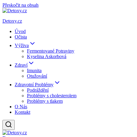
Přeskočit na obsah
Detoxy.cz
Úvod
Očista
Výživa
Fermentované Potraviny
Kyselina Askorbová
Zdraví
Imunita
Otužování
Zdravotní Problémy
Podráždění
Problémy s cholesterolem
Problémy s tlakem
O Nás
Kontakt