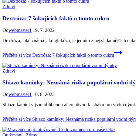
Zdraví
Dextróza: 7 šokujících faktů o tomto cukru
Od
webmaster1
19. 7. 2022
Dextróza, také známá jako glukóza, je jedním z nejzákladnějších cukrů
Přečtěte si více
Dextróza: 7 šokujících faktů o tomto cukru
Zdraví
Shiazo kamínky: Neznámá rizika populární vodní d
Od
webmaster1
10. 8. 2023
Shiazo kamínky jsou oblíbenou alternativou k tabáku pro vodní dýmky
Přečtěte si více
Shiazo kamínky: Neznámá rizika populární vodní dý
Otužování
|
Zdraví