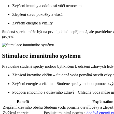
Zvýšení imunity a odolnosti vůči nemocem
Zlepšení stavu pokožky a vlasů
Zvýšení energie a vitality
Studená sprcha může být na první pohled nepříjemná, ale pravidelné v
projeví!
Stimulace imunitního systému
Pravidelné studené sprchy mohou být klíčem k udržení zdravých ledvi
Zlepšení krevního oběhu – Studená voda pomáhá otevřít cévy a
Zvýšení energie a vitalitu – Studené sprchy mohou pomoci zvýšit 
Podpora emočního a duševního zdraví – Chladná voda může mít tak
Benefit
Explanation
Zlepšení krevního oběhu
Studená voda pomáhá otevřít cévy a zlepšit 
Zvýšení energie
Posiluje imunitní systém a
dodává energii p