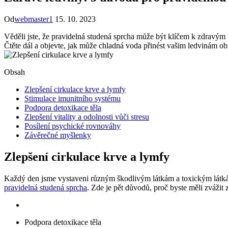
Od
webmaster1
15. 10. 2023
Věděli jste, že pravidelná studená sprcha může být klíčem k zdravý
Čtěte dál a objevte, jak může chladná voda přinést vašim ledvinám o
Obsah
Zlepšení cirkulace krve a lymfy
Stimulace imunitního systému
Podpora detoxikace těla
Zlepšení vitality a odolnosti vůči stresu
Posílení psychické rovnováhy
Závěrečné myšlenky
Zlepšení cirkulace krve a lymfy
Každý den jsme vystaveni různým škodlivým látkám a toxickým látkám,
pravidelná studená sprcha
. Zde je pět důvodů, proč byste měli zvážit 
Podpora detoxikace těla