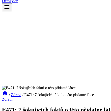
Detoxy.cz
/
Zdraví
/
E471: 7 šokujících faktů o této přídatné látce
Zdraví
E471: 7 šokujících faktů o této přídatné lát