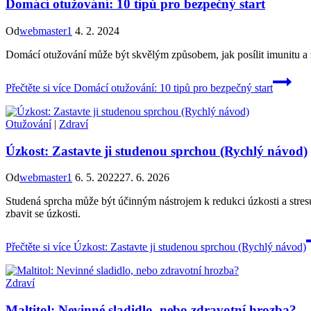
Domácí otužování: 10 tipů pro bezpečný start
Od
webmaster1
4. 2. 2024
Domácí otužování může být skvělým způsobem, jak posílit imunitu a zl
Přečtěte si více
Domácí otužování: 10 tipů pro bezpečný start
Otužování
|
Zdraví
Úzkost: Zastavte ji studenou sprchou (Rychlý návod)
Od
webmaster1
6. 5. 2022
27. 6. 2026
Studená sprcha může být účinným nástrojem k redukci úzkosti a stres
zbavit se úzkosti.
Přečtěte si více
Úzkost: Zastavte ji studenou sprchou (Rychlý návod)
Zdraví
Maltitol: Nevinné sladidlo, nebo zdravotní hrozba?