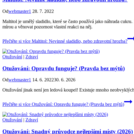
Od
webmaster1
28. 7. 2022
Maltitol je umělý sladidlo, které se často používá jako náhrada cuk
mírou a věnovat pozornost vlastní reakci na něj.
Přečtěte si více
Maltitol: Nevinné sladidlo, nebo zdravotní hrozba?
Otužování
|
Zdraví
Otužování: Opravdu funguje? (Pravda bez mýtů)
Od
webmaster1
14. 6. 2022
30. 6. 2026
Otužování jinak není jen ledová koupel! Existuje mnoho neobvyklých zp
Přečtěte si více
Otužování: Opravdu funguje? (Pravda bez mýtů)
Otužování
|
Zdraví
Otužování: Snadný průvodce nejlepšími místy (2026)