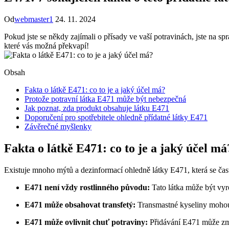
Od
webmaster1
24. 11. 2024
Pokud jste se někdy zajímali o přísady ve vaší potravinách, jste na s
které vás možná překvapí!
Obsah
Fakta o látkě E471: co to je a jaký účel má?
Protože potravní látka E471 může být nebezpečná
Jak poznat, zda produkt obsahuje látku E471
Doporučení pro spotřebitele ohledně přídatné látky E471
Závěrečné myšlenky
Fakta o látkě E471: co to je a jaký účel má
Existuje mnoho mýtů a dezinformací ohledně látky E471, která se čas
E471 není vždy rostlinného původu:
Tato látka může být vyro
E471 může obsahovat transfetý:
Transmastné kyseliny mohou
E471 může ovlivnit chuť potraviny:
Přidávání E471 může změn