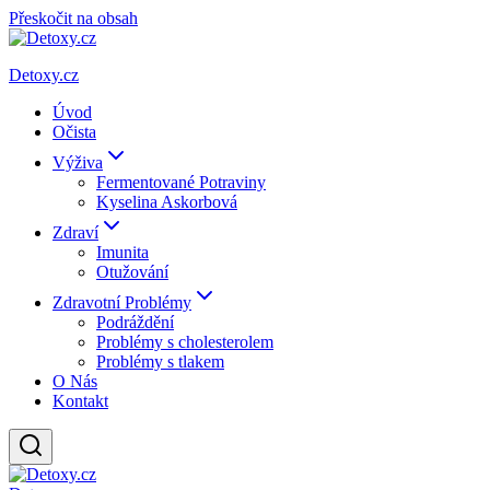
Přeskočit na obsah
Detoxy.cz
Úvod
Očista
Výživa
Fermentované Potraviny
Kyselina Askorbová
Zdraví
Imunita
Otužování
Zdravotní Problémy
Podráždění
Problémy s cholesterolem
Problémy s tlakem
O Nás
Kontakt