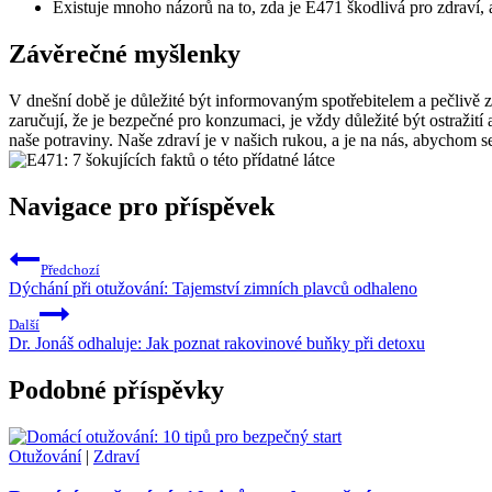
Existuje mnoho názorů na to, zda je E471 škodlivá pro zdraví, 
Závěrečné myšlenky
V dnešní době je důležité být informovaným spotřebitelem a pečlivě 
zaručují, že je bezpečné pro konzumaci, je vždy důležité být ostražit
naše potraviny. Naše zdraví je v našich rukou, a je na nás, abychom se
Navigace pro příspěvek
Předchozí
Dýchání při otužování: Tajemství zimních plavců odhaleno
Další
Dr. Jonáš odhaluje: Jak poznat rakovinové buňky při detoxu
Podobné příspěvky
Otužování
|
Zdraví