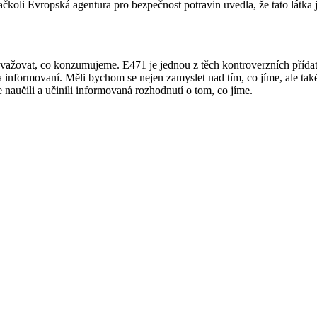
ačkoli Evropská agentura pro bezpečnost potravin uvedla, že tato látka 
zvažovat, co konzumujeme. E471 je jednou z těch kontroverzních přída
í a informovaní. Měli bychom se nejen zamyslet nad tím, co jíme, ale ta
 naučili a učinili informovaná rozhodnutí o tom, co jíme.