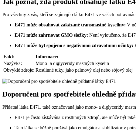
Jak poznat, zda produkt obsahuje látku E
Pro všechny z vás, kteří se zajímají o látku E471 ve vašich potraviná
E471 může obsahovat zakázané transmastné kyseliny:
V něk
E471 může zahrnovat GMO složky:
Není vyloučeno, že E471
E471 může být spojeno s negativními zdravotními účinky:
E
Fakt:
Informace:
Nazývka:
Mono- a diglyceridy mastných kyselin
Obvyklé zdroje:
Rostlinné tuky, jako palmový olej nebo sójový olej
Doporučení pro spotřebitele ohledně přída
Přídatná látka E471, také označovaná jako mono- a diglyceridy mast
E471 je často získávána z rostlinných zdrojů, ale může být ta
Tato látka se běžně používá jako emulgátor a stabilizátor v potr