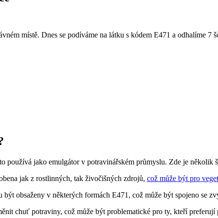
právném místě. Dnes se podíváme na látku s kódem E471 a odhalíme 7 šok
?
to používá jako emulgátor v potravinářském průmyslu. Zde je několik šo
bena jak z rostlinných, tak živočišných zdrojů,
což může být pro vege
 být obsaženy v některých formách E471, což může být spojeno se zv
it chuť potraviny, což může být problematické pro ty, kteří preferují 