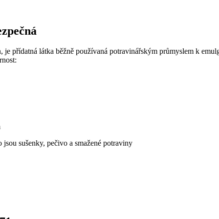
ezpečná
je přídatná látka běžně používaná potravinářským průmyslem k emulgaci,
rnost:
m
 jsou sušenky, pečivo a smažené potraviny