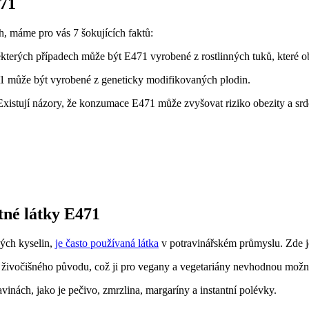
471
ch, máme pro vás 7 šokujících faktů:
terých případech může být E471 vyrobené z rostlinných tuků, které o
 může být vyrobené z geneticky modifikovaných plodin.
xistují názory, že konzumace E471 může zvyšovat riziko obezity a sr
tné látky E471
ných kyselin,
je často používaná látka
v potravinářském průmyslu. Zde je 
ké živočišného původu, což ji pro vegany a vegetariány nevhodnou možn
avinách, jako je pečivo, zmrzlina, margaríny a instantní polévky.