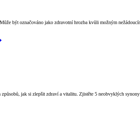
ru. Může být označováno jako zdravotní hrozba kvůli možným nežádoucí
ůsobů, jak si zlepšit zdraví a vitalitu. Zjistěte 5 neobvyklých synony