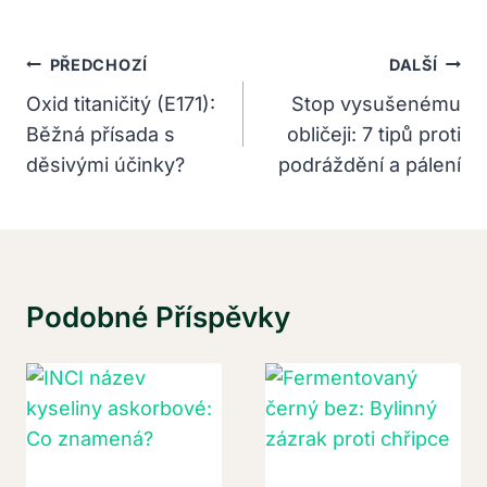
Navigace
PŘEDCHOZÍ
DALŠÍ
Pro
Oxid titaničitý (E171):
Stop vysušenému
Běžná přísada s
obličeji: 7 tipů proti
Příspěvek
děsivými účinky?
podráždění a pálení
Podobné Příspěvky