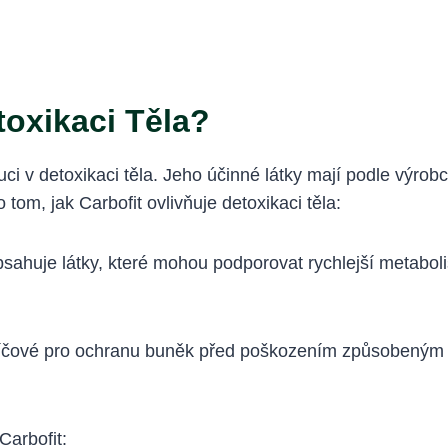
toxikaci Těla?
luci v detoxikaci těla. Jeho účinné látky mají podle výro
o tom, jak Carbofit ovlivňuje detoxikaci těla:
bsahuje látky, které mohou podporovat rychlejší metabol
líčové pro ochranu buněk před poškozením způsobeným tox
arbofit: