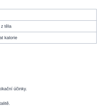
 z těla
t kalorie
xikační účinky.
alitě.