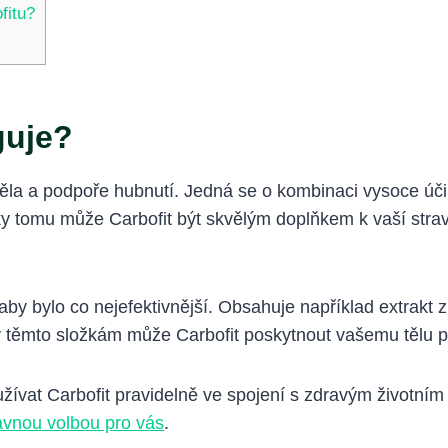
fitu?
guje?
i těla a podpoře hubnutí. Jedná se o kombinaci vysoce ú
 Díky tomu může Carbofit být skvělým doplňkem k vaší str
by bylo co nejefektivnější. Obsahuje například extrakt z o
Díky těmto složkám může Carbofit poskytnout vašemu tělu 
žívat Carbofit pravidelně ve spojení s zdravým životním
ávnou volbou pro vás
.