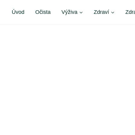
Úvod
Očista
Výživa
Zdraví
Zdr