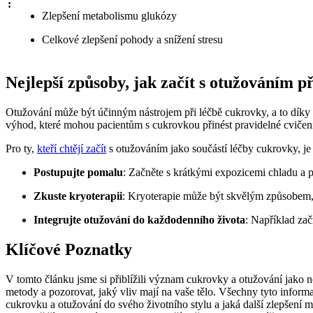
:
Zlepšení metabolismu glukózy
Celkové zlepšení pohody a snížení stresu
Nejlepší způsoby, jak začít s otužováním p
Otužování může být účinným nástrojem při léčbě cukrovky, a to díky ř
výhod, které mohou pacientům s cukrovkou přinést pravidelné cvičení
Pro ty,
kteří chtějí začít
s otužováním jako součástí léčby cukrovky, je 
Postupujte pomalu
: Začněte s krátkými expozicemi chladu a p
Zkuste kryoterapii
: Kryoterapie může být skvělým způsobem, j
Integrujte otužování do každodenního života
: Například zač
Klíčové Poznatky
V tomto článku jsme si přiblížili význam cukrovky a otužování jako n
metody a pozorovat, jaký vliv mají na vaše tělo. Všechny tyto informa
cukrovku a otužování do svého životního stylu a jaká další zlepšení 