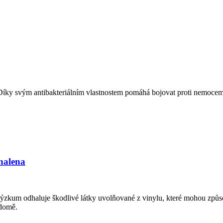
 Díky svým antibakteriálním vlastnostem pomáhá bojovat proti nemocem 
halena
zkum odhaluje škodlivé látky uvolňované z vinylu, které mohou způsobo
 domě.