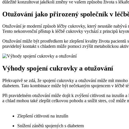
důležité konzultovat jakékoli změny ve vašem způsobu života s lékař
Otužování jako přirozený společník v léčb
Otužování je moderní způsob léčby cukrovky, který neustále nabývá na 
Tento nekonvenční přístup k léčbě cukrovky vychází z principů kryot
Otužování může být prostředkem ke zlepšení kvality života pacientů 
pravidelný kontakt s chladem může pomoci zvýšit metabolickou aktivit
Výhody spojení cukrovky a otužování
Překvapivě se zdá, že spojení cukrovky a otužování může mít mnoho zd
diabetem. Tato kombinace může být nečekaným spojencem v léčbě té
Při pravidelném otužování může dojít k zvýšení citlivosti na inzulín
a chlad mohou také zlepšit celkovou pohodu a snížit stres, což může mí
Zlepšení citlivosti na inzulín
Snížení zánětů spojených s diabetem