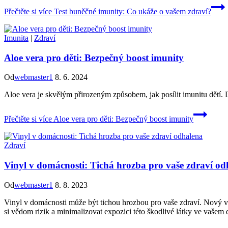
Přečtěte si více
Test buněčné imunity: Co ukáže o vašem zdraví?
Imunita
|
Zdraví
Aloe vera pro děti: Bezpečný boost imunity
Od
webmaster1
8. 6. 2024
Aloe vera je skvělým přirozeným způsobem, jak posílit imunitu dětí.
Přečtěte si více
Aloe vera pro děti: Bezpečný boost imunity
Zdraví
Vinyl v domácnosti: Tichá hrozba pro vaše zdraví od
Od
webmaster1
8. 8. 2023
Vinyl v domácnosti může být tichou hrozbou pro vaše zdraví. Nový vý
si vědom rizik a minimalizovat expozici této škodlivé látky ve vašem