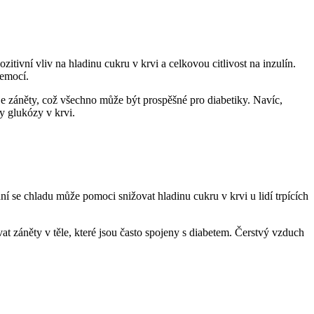
tivní vliv na hladinu cukru v krvi a celkovou citlivost na inzulín.
nemocí.
je záněty, což všechno může být prospěšné pro diabetiky. Navíc,
y glukózy v krvi.
í se chladu může pomoci snižovat hladinu cukru v krvi u lidí trpících
t záněty v těle, které jsou často spojeny s diabetem. Čerstvý vzduch