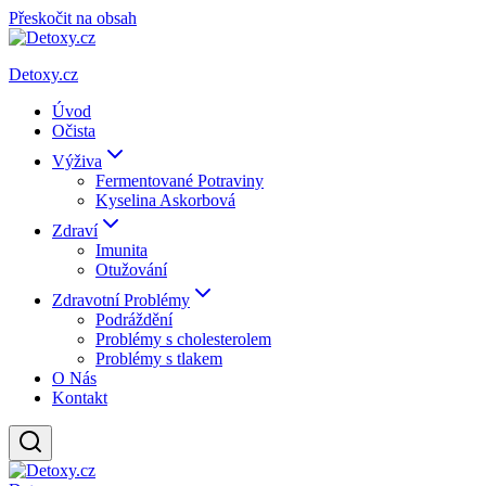
Přeskočit na obsah
Detoxy.cz
Úvod
Očista
Výživa
Fermentované Potraviny
Kyselina Askorbová
Zdraví
Imunita
Otužování
Zdravotní Problémy
Podráždění
Problémy s cholesterolem
Problémy s tlakem
O Nás
Kontakt