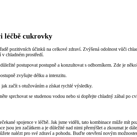
ři léčbě cukrovky
adě pozitivních účinků na celkové zdraví. Zvýšená odolnost vůči chladu,
 v chladném prostředí.
důležité postupovat postupně a konzultovat s odborníkem. Zde je několi
ostupně zvyšujte délku a intenzitu.
ak začít s otužováním a získat rychlé výsledky.
něte sprchovat se studenou vodou nebo si dopřejte chladný zábal po cvi
ečekané spojence v léčbě. Jak jsme viděli, tato kombinace může mít po
ce jsou jen začátkem a je důležité nad nimi přemýšlet a zkoumat je dál
můžete nalézt pro své zdraví a pohodu. Buďte otevření novým možnostem 