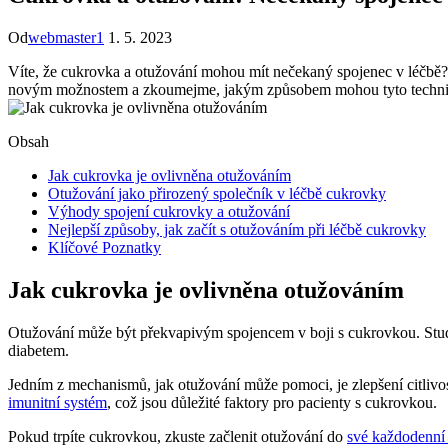
Od
webmaster1
1. 5. 2023
Víte, že cukrovka a otužování mohou mít nečekaný spojenec v léčbě? 
novým možnostem a zkoumejme, jakým způsobem mohou tyto techniky 
Obsah
Jak cukrovka je ovlivněna otužováním
Otužování jako přirozený společník v léčbě cukrovky
Výhody spojení cukrovky a otužování
Nejlepší způsoby, jak začít s otužováním při léčbě cukrovky
Klíčové Poznatky
Jak cukrovka je ovlivněna otužováním
Otužování může být překvapivým spojencem v boji s cukrovkou. Studie
diabetem.
Jedním z mechanismů, jak otužování může pomoci, je zlepšení citlivos
imunitní systém
, což jsou důležité faktory pro pacienty s cukrovkou.
Pokud trpíte cukrovkou, zkuste začlenit otužování do
své každodenní 