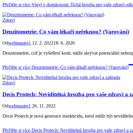
Přečtěte si více
Vinyl v domácnosti: Tichá hrozba pro vaše zdraví odh
Zdraví
Denzitometrie: Co vám lékaři neřeknou? (Varování)
Od
webmaster1
12. 2. 2022
18. 6. 2026
Denzitometrie, což je vyšetření kostí, může skrývat potenciální nebezp
Přečtěte si více
Denzitometrie: Co vám lékaři neřeknou? (Varování)
Zdraví
Decis Protech: Neviditelná hrozba pro vaše zdraví a 
Od
webmaster1
26. 11. 2022
Decis Protech je nová generace insekticidu, která může být neviditelno
Přečtěte si více
Decis Protech: Neviditelná hrozba pro vaše zdraví a z