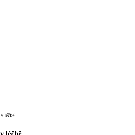
 v léčbě
v léčbě