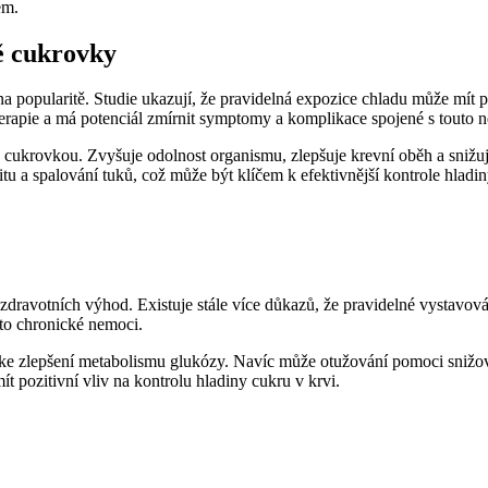
em.
ě cukrovky
popularitě. Studie ukazují, že pravidelná expozice chladu může mít pozi
erapie a má potenciál zmírnit symptomy a komplikace spojené s touto 
s cukrovkou. Zvyšuje odolnost organismu, zlepšuje krevní oběh a snižu
u a spalování tuků, což může být klíčem k efektivnější kontrole hladin
ravotních výhod. Existuje stále více důkazů, že pravidelné vystavován
to chronické nemoci.
 a ke zlepšení metabolismu glukózy. Navíc může otužování pomoci snižova
t pozitivní vliv na kontrolu hladiny cukru v krvi.