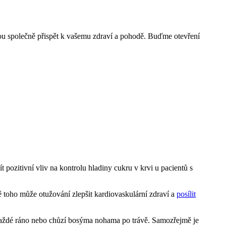
hou společně přispět k vašemu zdraví a pohodě. Buďme otevření
ozitivní vliv na kontrolu hladiny cukru v krvi u pacientů s
ě toho může otužování zlepšit kardiovaskulární zdraví a
posílit
 každé ráno nebo chůzí bosýma nohama po trávě. Samozřejmě je