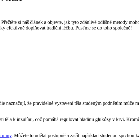
Přečtěte si náš článek a objevte, jak tyto zdánlivě odlišné metody mo
efektivně doplňovat tradiční léčbu. Pusťme se do toho společně!
 naznačují, že pravidelné vystavení těla studeným podnětům může mít p
ti těla k inzulínu, což pomáhá regulovat hladinu glukózy v krvi. Krom
rutiny
. Můžete to udělat postupně a začít například studenou sprchou