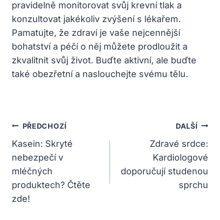
pravidelně monitorovat svůj krevní tlak a
konzultovat jakékoliv zvýšení s lékařem.
Pamatujte, že zdraví je vaše nejcennější
bohatství a péčí o něj můžete prodloužit a
zkvalitnit svůj život. Buďte aktivní, ale buďte
také obezřetní a naslouchejte svému tělu.
Navigace
PŘEDCHOZÍ
DALŠÍ
Pro
Kasein: Skryté
Zdravé srdce:
nebezpečí v
Kardiologové
Příspěvek
mléčných
doporučují studenou
produktech? Čtěte
sprchu
zde!