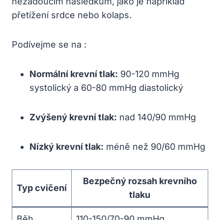
nežádoucím následkům, jako je například
přetížení srdce nebo kolaps.
Podívejme se na :
Normální krevní tlak:
90-120 mmHg
systolický a 60-80 mmHg diastolický
Zvýšený krevní tlak:
nad 140/90 mmHg
Nízký krevní tlak:
méně než 90/60 mmHg
Bezpečný rozsah krevního
Typ cvičení
tlaku
Běh
110-150/70-90 mmHg