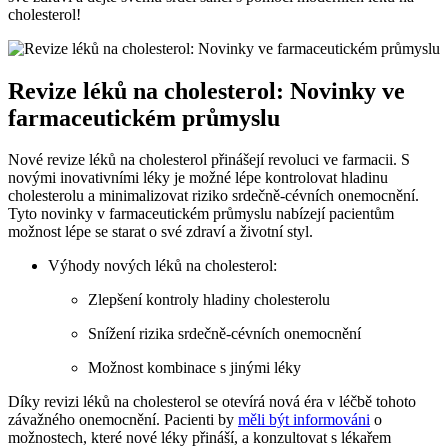
cholesterol!
Revize léků na cholesterol: Novinky ve
farmaceutickém průmyslu
Nové revize léků na cholesterol přinášejí revoluci ve farmacii. S
novými inovativními léky je možné lépe kontrolovat hladinu
cholesterolu a minimalizovat riziko srdečně-cévních onemocnění.
Tyto novinky v farmaceutickém průmyslu nabízejí pacientům
možnost lépe se starat o své zdraví a životní styl.
Výhody nových léků na cholesterol:
Zlepšení kontroly hladiny cholesterolu
Snížení rizika srdečně-cévních onemocnění
Možnost kombinace s jinými léky
Díky revizi léků na cholesterol se otevírá nová éra v léčbě tohoto
závažného onemocnění. Pacienti by
měli být informováni
o
možnostech, které nové léky přináší, a konzultovat s lékařem