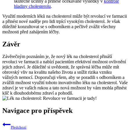
skutečně účinný a přinese očekávané výsledky v
kontrole
hladiny cholesterolu
.
Využití moderních léků na cholesterol může být revolucí ve farmacii
a přinést nové naděje pro lidi trpící vysokým cholesterol. Je však
důležité konzultovat se s odborníkem a pečlivě zvážit všechny
možnosti před zahájením léčby.
Závěr
Závěrečným poznáním je, že nový lék na cholesterol přináší
revoluci ve farmacii a nabízí pacientům efektivní možnost ovlivnění
jejich zdraví. Je důležité si uvědomit, že správná léčba může mít
obrovský vliv na kvalitu našeho života a snížit rizika vzniku
vážných nemocí. Doporučuji všem, aby se poradili s odborníkem a
zvážili možnost využití tohoto inovativního léku na cholesterol. Vaše
zdraví je ve vašich rukou a tato nová možnost by vám mohla přinést
klíč k dlouhodobému zdraví a pohodlí.
Navigace pro příspěvek
Předchozí