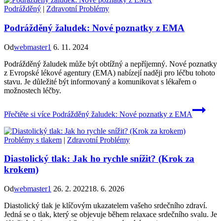
Podrážděný
|
Zdravotní Problémy
Podrážděný žaludek: Nové poznatky z EMA
Od
webmaster1
6. 11. 2024
Podrážděný žaludek může být obtížný a nepříjemný. Nové poznatky
z Evropské lékové agentury (EMA) nabízejí naději pro léčbu tohoto
stavu. Je důležité být informovaný a komunikovat s lékařem o
možnostech léčby.
Přečtěte si více
Podrážděný žaludek: Nové poznatky z EMA
Problémy s tlakem
|
Zdravotní Problémy
Diastolický tlak: Jak ho rychle snížit? (Krok za
krokem)
Od
webmaster1
26. 2. 2022
18. 6. 2026
Diastolický tlak je klíčovým ukazatelem vašeho srdečního zdraví.
Jedná se o tlak, který se objevuje během relaxace srdečního svalu. Je