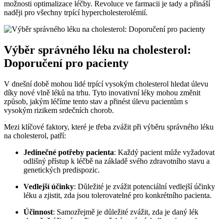
možnosti optimalizace léčby. Revoluce ve farmacii je tady a přináší
naději pro všechny trpící hypercholesterolémií.
Výběr správného léku na cholesterol:
Doporučení pro pacienty
V dnešní době mohou lidé trpící vysokým cholesterol hledat úlevu
díky nové vlně léků na trhu. Tyto inovativní léky mohou změnit
způsob, jakým léčíme tento stav a přinést úlevu pacientům s
vysokým rizikem srdečních chorob.
Mezi klíčové faktory, které je třeba zvážit při výběru správného léku
na cholesterol, patří:
Jedinečné potřeby pacienta
: Každý pacient může vyžadovat
odlišný přístup k léčbě na základě svého zdravotního stavu a
genetických predispozic.
Vedlejší účinky
: Důležité je zvážit potenciální vedlejší účinky
léku a zjistit, zda jsou tolerovatelné pro konkrétního pacienta.
Účinnost
: Samozřejmě je důležité zvážit, zda je daný lék