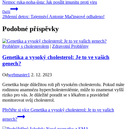
Nemoc ruka-noha-ústa: Jak posílit imunitu proti viru
Další
28denní detox: Tajemství Antonie Mačingové odhaleno!
Podobné příspěvky
Problémy s cholesterolem
|
Zdravotní Problémy
Genetika a vysoký cholesterol: Je to ve vašich
genech?
Od
webmaster1
2. 12. 2023
Genetika hraje důležitou roli při vysokém cholesterolu. Pokud máte
rodinnou anamnézu hypercholesterolémie, může to znamenat vyšší
riziko pro vás. Je důležité poradit se s lékařem a pravidelně
monitorovat svůj cholesterol.
Přečtěte si více
Genetika a vysoký cholesterol: Je to ve vašich
genech?