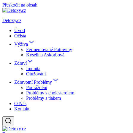
Přeskočit na obsah
Detoxy.cz
Úvod
Očista
Výživa
Fermentované Potraviny
Kyselina Askorbová
Zdraví
Imunita
Otužování
Zdravotní Problémy
Podráždění
Problémy s cholesterolem
Problémy s tlakem
O Nás
Kontakt