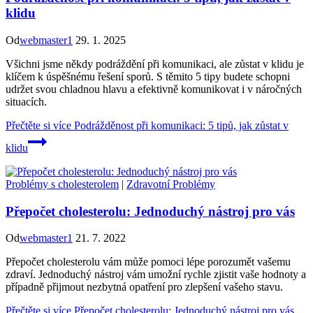
klidu
Od
webmaster1
29. 1. 2025
Všichni jsme někdy podráždění při komunikaci, ale zůstat v klidu je
klíčem k úspěšnému řešení sporů. S těmito 5 tipy budete schopni
udržet svou chladnou hlavu a efektivně komunikovat i v náročných
situacích.
Přečtěte si více
Podrážděnost při komunikaci: 5 tipů, jak zůstat v
klidu
Problémy s cholesterolem
|
Zdravotní Problémy
Přepočet cholesterolu: Jednoduchý nástroj pro vás
Od
webmaster1
21. 7. 2022
Přepočet cholesterolu vám může pomoci lépe porozumět vašemu
zdraví. Jednoduchý nástroj vám umožní rychle zjistit vaše hodnoty a
případně přijmout nezbytná opatření pro zlepšení vašeho stavu.
Přečtěte si více
Přepočet cholesterolu: Jednoduchý nástroj pro vás