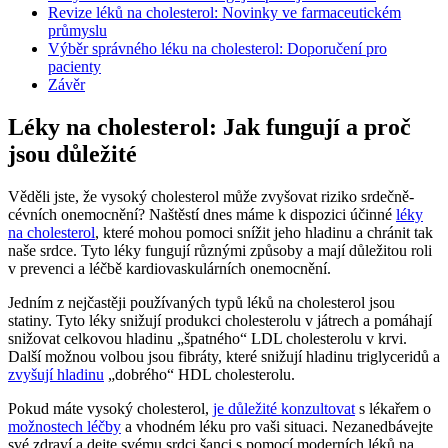
Revize léků na cholesterol: Novinky ve farmaceutickém
průmyslu
Výběr správného léku na cholesterol: Doporučení pro
pacienty
Závěr
Léky na cholesterol: Jak fungují a proč
jsou důležité
Věděli jste, že vysoký cholesterol může zvyšovat riziko srdečně-
cévních onemocnění? Naštěstí dnes máme k dispozici účinné
léky
na cholesterol
, které mohou pomoci snížit jeho hladinu a chránit tak
naše srdce. Tyto léky fungují různými způsoby a mají důležitou roli
v prevenci a léčbě kardiovaskulárních onemocnění.
Jedním z nejčastěji používaných typů léků na cholesterol jsou
statiny. Tyto léky snižují produkci cholesterolu v játrech a pomáhají
snižovat celkovou hladinu „špatného“ LDL cholesterolu v krvi.
Další možnou volbou jsou fibráty, které snižují hladinu triglyceridů a
zvyšují hladinu
„dobrého“ HDL cholesterolu.
Pokud máte vysoký cholesterol,
je důležité konzultovat
s lékařem o
možnostech léčby
a vhodném léku pro vaši situaci. Nezanedbávejte
své zdraví a dejte svému srdci šanci s pomocí moderních léků na