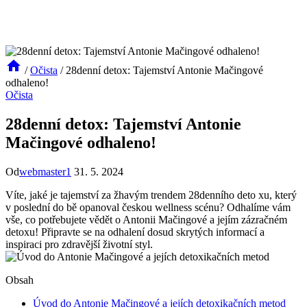
/
Očista
/
28denní detox: Tajemství Antonie Mačingové
odhaleno!
Očista
28denní detox: Tajemství Antonie
Mačingové odhaleno!
Od
webmaster1
31. 5. 2024
Víte, jaké je tajemství ‍za žhavým trendem 28denního deto xu, který
v poslední do bě opanoval českou wellness⁤ scénu? Odhalíme vám⁣
vše,⁤ co potřebujete vědět‌ o Antonii Mačingové​ a jejím zázračném⁤
detoxu! ​Připravte se na odhalení dosud skrytých informací a⁤
inspiraci pro zdravější ⁤životní styl.
Obsah
Úvod do Antonie Mačingové a jejích detoxikačních metod