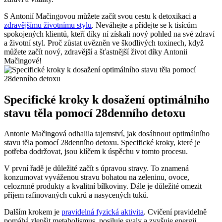
S Antonií Mačingovou můžete začít svou cestu k detoxikaci a⁣
zdravějšímu životnímu ‍stylu
. ‌Neváhejte ‍a⁢ přidejte se k tisícům
spokojených klientů, kteří díky ní získali nový ⁢pohled na své zdraví
a životní styl. Proč zůstat uvězněn ve škodlivých ⁢toxinech, když
můžete začít​ nový, zdravější ‌a šťastnější život díky Antonii
Mačingové!
Specifické kroky k dosažení​ optimálního
stavu těla pomocí 28denního‌ detoxu
Antonie Mačingová​ odhalila tajemství, jak dosáhnout optimálního
stavu ‌těla pomocí 28denního​ detoxu.⁤ Specifické kroky, které ‍je‍
potřeba dodržovat, jsou‌ klíčem‌ k úspěchu v tomto⁤ procesu.
V první řadě je důležité začít s úpravou stravy. To⁢ znamená
konzumovat vyváženou stravu bohatou na zeleninu, ovoce,
celozrnné produkty a kvalitní⁤ bílkoviny.‍ Dále je důležité omezit‌
příjem rafinovaných cukrů a nasycených tuků.
Dalším krokem je
pravidelná fyzická aktivita
. Cvičení pravidelně
pomáhá⁤ zlepšit metabolismus, posiluje svaly a zvyšuje⁢ energii.