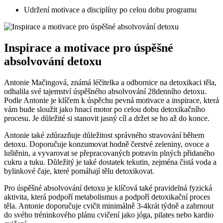
Udržení‌ motivace a disciplíny po‌ celou‍ dobu programu
Inspirace ⁢a⁢ motivace pro úspěšné
absolvování‍ detoxu
Antonie Mačingová, známá léčitelka a ‌odbornice na detoxikaci⁢ těla,
odhalila své tajemství úspěšného absolvování 28denního detoxu.
⁢Podle Antonie je klíčem k úspěchu pevná motivace‌ a ​inspirace, která
vám ​bude sloužit jako​ hnací motor po celou dobu detoxikačního
procesu. Je důležité si stanovit jasný cíl a držet se ho⁢ až do konce.
Antonie také ⁢zdůrazňuje důležitost správného stravování během
detoxu. Doporučuje konzumovat hodně čerstvé zeleniny, ovoce a
luštěnin, a vyvarovat se přepracovaných potravin plných ⁣přidaného‍
cukru ⁢a tuku. Důležitý je také‌ dostatek tekutin, zejména čistá voda a
bylinkové čaje, které⁤ pomáhají tělu detoxikovat.
Pro úspěšné absolvování detoxu je klíčová ⁤také pravidelná fyzická
aktivita, ⁤která podpoří​ metabolismus a podpoří ‍detoxikační proces
těla. Antonie doporučuje‌ cvičit ⁤minimálně 3-4krát týdně a zahrnout
do svého tréninkového plánu cvičení jako jóga, pilates ‍nebo kardio