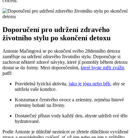
cvičení.
Doporučení pro udržení zdravého
životního stylu po skončení detoxu
Antonie ​Mačingová se ⁣po skončení svého 28denního detoxu
zaměřuje na udržení zdravého životního stylu. Doporučuje si ​
zachovat některé zdravé návyky, které jí pomohly během detoxu
‍dostat⁣ se do formy. Mezi doporučeními,
které byste měli zvážit
,
‍patří:
Pravidelná fyzická aktivita,
jako je jóga nebo běh
, aby se
udržela vaše kondice.
Konzumace čerstvého ​ovoce ⁢a zeleniny, zejména listové​
zeleniny bohaté na živiny.
Dostatečný přísun⁤ vody každý den, abyste udrželi své tělo
hydratované.
Podle Antonie je důležité neztrácet ze zřetele důležitost vyvážené
stravy a‌ pravidelného cvičení, ať už jste⁤ nebo ne jste v průběhu