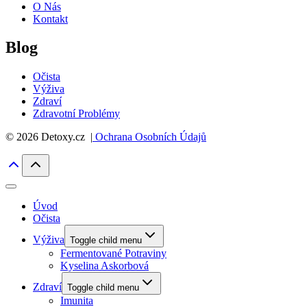
O Nás
Kontakt
Blog
Očista
Výživa
Zdraví
Zdravotní Problémy
© 2026 Detoxy.cz |
Ochrana Osobních Údajů
Úvod
Očista
Výživa
Toggle child menu
Fermentované Potraviny
Kyselina Askorbová
Zdraví
Toggle child menu
Imunita