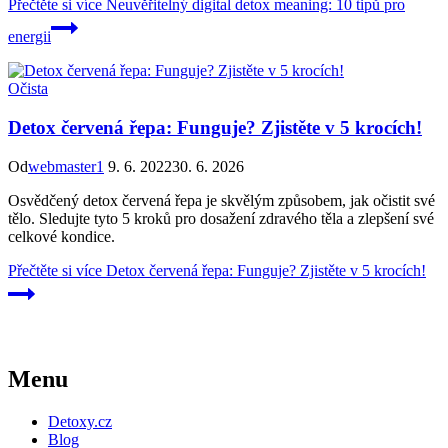
Přečtěte si více
Neuvěřitelný digital detox meaning: 10 tipů pro
energii
Očista
Detox červená řepa: Funguje? Zjistěte v 5 krocích!
Od
webmaster1
9. 6. 2022
30. 6. 2026
Osvědčený detox červená řepa je skvělým způsobem, jak očistit své
tělo. Sledujte tyto 5 kroků pro dosažení zdravého těla a zlepšení své
celkové kondice.
Přečtěte si více
Detox červená řepa: Funguje? Zjistěte v 5 krocích!
Menu
Detoxy.cz
Blog