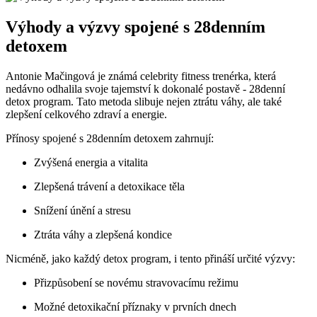
Výhody a výzvy spojené ⁤s 28denním
detoxem
Antonie ‌Mačingová je známá celebrity fitness trenérka, která
nedávno ⁣odhalila ‍svoje tajemství k dokonalé ⁢postavě‍ -⁤ 28denní
detox program. Tato metoda slibuje nejen ztrátu váhy, ale také
zlepšení​ celkového zdraví a energie.
Přínosy spojené s 28denním detoxem zahrnují:
Zvýšená energia⁣ a vitalita
Zlepšená⁢ trávení a detoxikace těla
Snížení únění ⁤a stresu
Ztráta váhy a zlepšená kondice
Nicméně, jako každý detox program, i tento⁢ přináší určité výzvy:
Přizpůsobení se‍ novému ⁣stravovacímu režimu
Možné detoxikační příznaky⁣ v prvních dnech