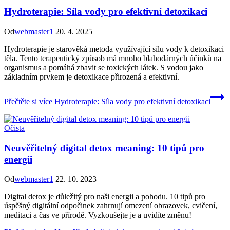
Hydroterapie: Síla vody pro efektivní detoxikaci
Od
webmaster1
20. 4. 2025
Hydroterapie je starověká metoda využívající sílu vody k detoxikaci
těla. Tento terapeutický způsob má mnoho blahodárných účinků na
organismus a pomáhá zbavit se toxických látek. S vodou jako
základním prvkem je detoxikace přirozená a efektivní.
Přečtěte si více
Hydroterapie: Síla vody pro efektivní detoxikaci
Očista
Neuvěřitelný digital detox meaning: 10 tipů pro
energii
Od
webmaster1
22. 10. 2023
Digital detox je důležitý pro naši energii a pohodu. 10 tipů pro
úspěšný digitální odpočinek zahrnují omezení obrazovek, cvičení,
meditaci a čas ve přírodě. Vyzkoušejte je a uvidíte změnu!