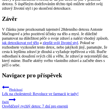
detoxu. S úspěšným dodržováním těchto tipů ⁤můžete udržet svůj
zdravý životní⁢ styl ⁣i po ‌skončení detoxikace.
Závěr
V článku jsme prozkoumali ‍tajemství 28denního detoxu Antonie
Mačingové⁤ a ⁤jeho pozitivní ‍účinky na⁢ tělo a ⁤mysl. Je důležité
pamatovat na důležitost péče o svoje zdraví a nalézt vhodný způsob,⁤
jak detoxikovat své tělo
a
zlepšit svůj životní styl
. Pokud se
rozhodnete⁤ vyzkoušet tento detox, nebo‍ jakýkoli jiný, pamatujte, že
cesta​ k lepšímu zdraví ‌je dlouhá ‌a vyžaduje trpělivost‌ a vůli. Buďte
odhodlaní k dosažení svých cílů a ‍věřte, že zdraví je ⁤nejcennější dar,
který máme. Buďte aktéry ⁤svého vlastního ‍zdraví a začněte ‌dnes s
‍péčí o sebe.
Navigace pro příspěvek
Předchozí
Lék na cholesterol: Revoluce ve farmacii je tady!
Další
Osvědčený rychlý detox: 7 dní pro energii