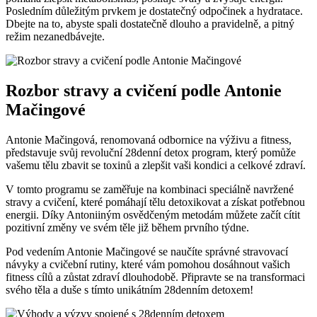
Posledním důležitým prvkem je dostatečný odpočinek a hydratace.
Dbejte na to,‌ abyste spali dostatečně dlouho a pravidelně, a pitný
režim nezanedbávejte.
Rozbor stravy a cvičení podle Antonie
Mačingové
Antonie Mačingová, renomovaná odbornice na výživu a fitness,
představuje svůj revoluční 28denní detox program, který pomůže
‍vašemu ⁢tělu zbavit se toxinů a zlepšit vaši kondici a celkové zdraví.
V tomto programu‍ se⁢ zaměřuje⁣ na kombinaci speciálně navržené
stravy a cvičení, které pomáhají ‍tělu detoxikovat a získat potřebnou
energii. Díky Antoniiným osvědčeným metodám ‍můžete začít cítit
⁤pozitivní‌ změny ve svém​ těle již během prvního týdne.
Pod vedením ‌Antonie Mačingové se naučíte správné​ stravovací
návyky a cvičební⁢ rutiny, které vám pomohou dosáhnout vašich
fitness cílů​ a ‍zůstat zdraví‍ dlouhodobě. ​Připravte se na transformaci
svého ⁢těla a duše s ‍tímto unikátním 28denním ‍detoxem!