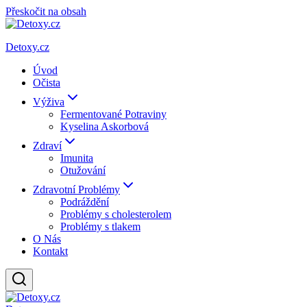
Přeskočit na obsah
Detoxy.cz
Úvod
Očista
Výživa
Fermentované Potraviny
Kyselina Askorbová
Zdraví
Imunita
Otužování
Zdravotní Problémy
Podráždění
Problémy s cholesterolem
Problémy s tlakem
O Nás
Kontakt