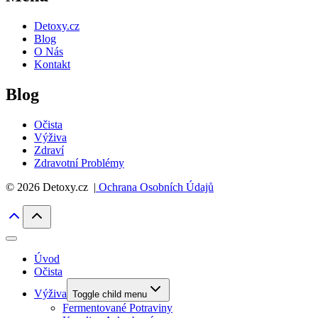
Detoxy.cz
Blog
O Nás
Kontakt
Blog
Očista
Výživa
Zdraví
Zdravotní Problémy
© 2026 Detoxy.cz |
Ochrana Osobních Údajů
Úvod
Očista
Výživa
Toggle child menu
Fermentované Potraviny