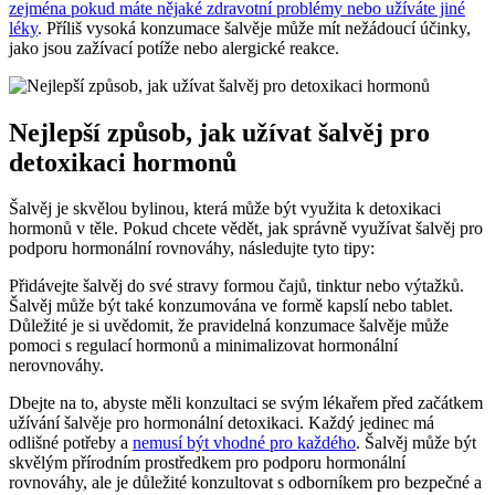
zejména pokud máte nějaké zdravotní problémy nebo užíváte jiné
léky
. Příliš vysoká konzumace šalvěje může mít nežádoucí účinky,
jako jsou zažívací potíže nebo alergické reakce.
Nejlepší způsob, jak užívat šalvěj pro
detoxikaci hormonů
Šalvěj je skvělou bylinou, která může být využita k detoxikaci
hormonů v těle. Pokud chcete vědět, jak správně využívat šalvěj pro
podporu hormonální rovnováhy, následujte tyto tipy:
Přidávejte šalvěj do své stravy formou čajů, tinktur nebo výtažků.
Šalvěj může být také konzumována ve formě kapslí nebo tablet.
Důležité je si uvědomit, že pravidelná konzumace šalvěje může
pomoci s regulací hormonů a minimalizovat hormonální
nerovnováhy.
Dbejte na to, abyste měli konzultaci se svým lékařem před začátkem
užívání šalvěje pro hormonální detoxikaci. Každý jedinec má
odlišné potřeby a
nemusí být vhodné pro každého
. Šalvěj může být
skvělým přírodním prostředkem pro podporu hormonální
rovnováhy, ale je důležité konzultovat s odborníkem pro bezpečné a