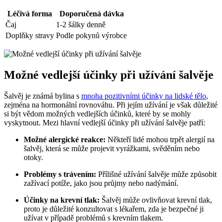
Léčivá forma
Doporučená dávka
Čaj
1-2 šálky denně
Doplňky stravy
Podle pokynů výrobce
Možné vedlejší účinky při užívání šalvěje
Šalvěj je známá bylina s
mnoha pozitivními účinky na lidské tělo
,
zejména na hormonální rovnováhu. Při jejím užívání je však důležité
si být vědom možných vedlejších účinků, které by se mohly
vyskytnout. Mezi hlavní vedlejší účinky při užívání šalvěje patří:
Možné alergické reakce:
Někteří lidé mohou trpět alergií na
šalvěj, která se může projevit vyrážkami, svěděním nebo
otoky.
Problémy s trávením:
Přílišné užívání šalvěje může způsobit
zažívací potíže, jako jsou průjmy nebo nadýmání.
Účinky na krevní tlak:
Šalvěj může ovlivňovat krevní tlak,
proto je důležité konzultovat s lékařem, zda je bezpečné ji
užívat v případě problémů s krevním tlakem.