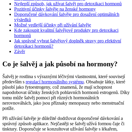
Nejlepší způsob, jak užívat šalvěj pro detoxikaci hormonů
Pozitivní účinky šalvěje na ženské hormony
Doporučené dávkování šalvěje pro dosažení optimálních
výsledků
Možné vedlejší účinky při užívání šalvěje
Kde zakoupit kvalitní šalvějové produkty pro detoxikaci
hormonů
Jak správně vybrat šalvějový doplněk stravy pro efektivní
detoxikaci hormonů?
Závěr
Co je šalvěj a jak působí na hormony?
Šalvěj je rostlina s výraznými léčivými vlastnostmi, které souvisejí
především s
regulací hormonálního systému
. Obsahuje látky, které
působí jako fytoestrogeny, což znamená, že mají schopnost
napodobovat účinky ženských pohlavních hormonů estrogenů. Díky
tomu může šalvěj pomoci při různých hormonálních
nerovnováhách, jako jsou příznaky menopauzy nebo menstruační
potíže.
Při užívání šalvěje je důležité dodržovat doporučené dávkování a
správný způsob aplikace. Nejčastěji se šalvěj užívá formou čaje či
tinktury. Doporučuje se konzultovat užívání šalvěje s lékařem,