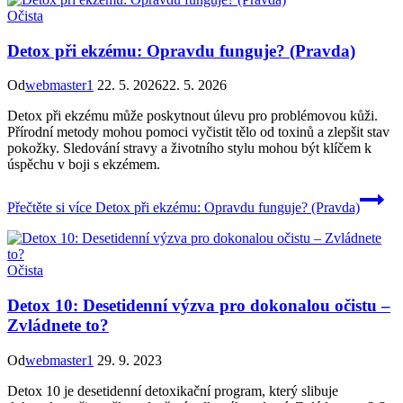
Očista
Detox při ekzému: Opravdu funguje? (Pravda)
Od
webmaster1
22. 5. 2026
22. 5. 2026
Detox při ekzému může poskytnout úlevu pro problémovou kůži.
Přírodní metody mohou pomoci vyčistit tělo od toxinů a zlepšit stav
pokožky. Sledování stravy a životního stylu mohou být klíčem k
úspěchu v boji s ekzémem.
Přečtěte si více
Detox při ekzému: Opravdu funguje? (Pravda)
Očista
Detox 10: Desetidenní výzva pro dokonalou očistu –
Zvládnete to?
Od
webmaster1
29. 9. 2023
Detox 10 je desetidenní detoxikační program, který slibuje