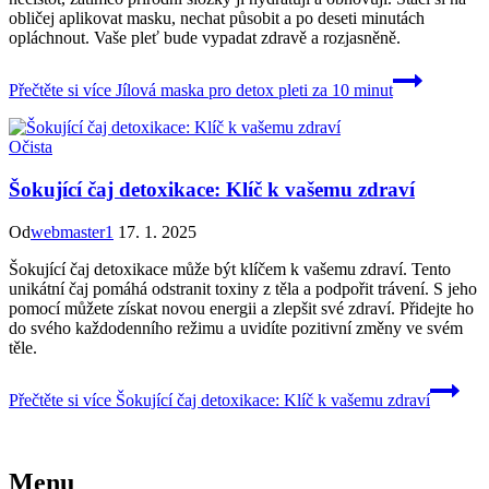
obličej aplikovat masku, nechat působit a po deseti minutách
opláchnout. Vaše pleť bude vypadat zdravě a rozjasněně.
Přečtěte si více
Jílová maska pro detox pleti za 10 minut
Očista
Šokující čaj detoxikace: Klíč k vašemu zdraví
Od
webmaster1
17. 1. 2025
Šokující čaj detoxikace může být klíčem k vašemu zdraví. Tento
unikátní čaj pomáhá odstranit toxiny z těla a podpořit trávení. S jeho
pomocí můžete získat novou energii a zlepšit své zdraví. Přidejte ho
do svého každodenního režimu a uvidíte pozitivní změny ve svém
těle.
Přečtěte si více
Šokující čaj detoxikace: Klíč k vašemu zdraví
Menu