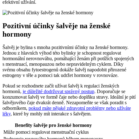
efektivní užívání.
Pozitivní účinky šalvěje na ženské
hormony
Šalvěj je bylina s mnoha pozitivními účinky na ženské hormony.
Jednou z hlavních výhod této bylinky je schopnost regulovat
hormonální nerovnováhu, pomáhající ženám při potížích spojených
s menstruací, menopauzou nebo nepravidelným cyklem. Díky
svému obsahu fytoestrogenů dokáže šalvěj napodobit přirozené
estrogeny v těle a pomoci tak udržet hormony v rovnováze.
Pokud se rozhodnete začít užívat šalvěj k regulaci ženských
hormonů,
je důležité dodržovat správný postup
. Doporučuje se
konzumovat šalvěj ve formě čaje nebo doplňku stravy. Ideální je pití
šalvějového čaje dvakrát denně. Nezapomeňte se však poradit s
odborníkem,
pokud máte nějaké zdravotní problémy nebo užíváte
léky
, které by mohly mít interakce s šalvějem.
Benefity šalvěje pro ženské hormony
Může pomoci regulovat menstruační cyklus
Podporuje rovnováhu hormonů během menopauzy