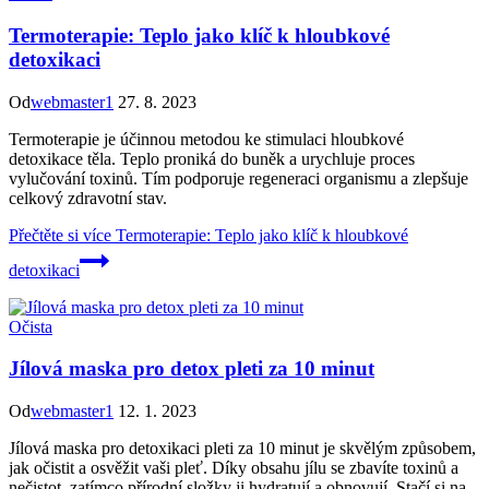
Termoterapie: Teplo jako klíč k hloubkové
detoxikaci
Od
webmaster1
27. 8. 2023
Termoterapie je účinnou metodou ke stimulaci hloubkové
detoxikace těla. Teplo proniká do buněk a urychluje proces
vylučování toxinů. Tím podporuje regeneraci organismu a zlepšuje
celkový zdravotní stav.
Přečtěte si více
Termoterapie: Teplo jako klíč k hloubkové
detoxikaci
Očista
Jílová maska pro detox pleti za 10 minut
Od
webmaster1
12. 1. 2023
Jílová maska pro detoxikaci pleti za 10 minut je skvělým způsobem,
jak očistit a osvěžit vaši pleť. Díky obsahu jílu se zbavíte toxinů a
nečistot, zatímco přírodní složky ji hydratují a obnovují. Stačí si na