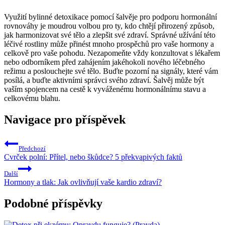
Využití bylinné detoxikace pomocí šalvěje pro podporu hormonální
rovnováhy je moudrou volbou pro ty, kdo chtějí přirozený způsob,
jak harmonizovat své tělo a zlepšit své zdraví. Správné užívání této
léčivé rostliny může přinést mnoho prospěchů pro vaše hormony a
celkově pro vaše pohodu. Nezapomeňte vždy konzultovat s lékařem
nebo odborníkem před zahájením jakéhokoli nového léčebného
režimu a poslouchejte své tělo. Buďte pozorní na signály, které vám
posílá, a buďte aktivními správci svého zdraví. Šalvěj může být
vaším spojencem na cestě k vyváženému hormonálnímu stavu a
celkovému blahu.
Navigace pro příspěvek
Předchozí
Cvrček polní: Přítel, nebo škůdce? 5 překvapivých faktů
Další
Hormony a tlak: Jak ovlivňují vaše kardio zdraví?
Podobné příspěvky