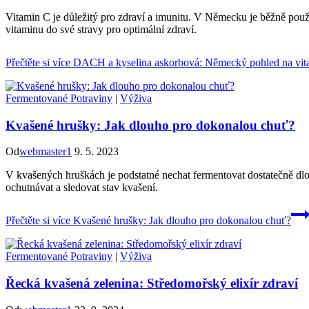
Vitamin C je důležitý pro zdraví a imunitu. V Německu je běžně použ
vitaminu do své stravy pro optimální zdraví.
Přečtěte si více
DACH a kyselina askorbová: Německý pohled na vit
Fermentované Potraviny
|
Výživa
Kvašené hrušky: Jak dlouho pro dokonalou chuť?
Od
webmaster1
9. 5. 2023
V kvašených hruškách je podstatné nechat fermentovat dostatečně dlou
ochutnávat a sledovat stav kvašení.
Přečtěte si více
Kvašené hrušky: Jak dlouho pro dokonalou chuť?
Fermentované Potraviny
|
Výživa
Řecká kvašená zelenina: Středomořský elixír zdraví