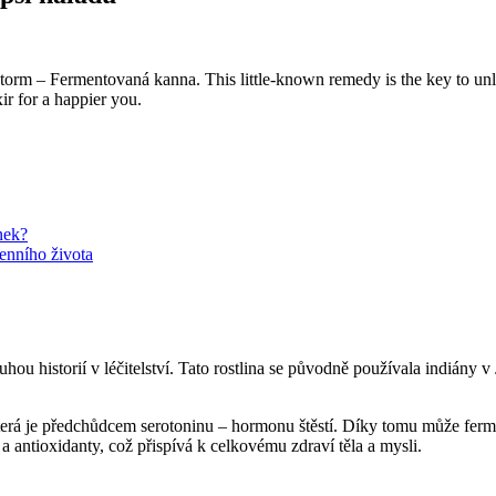
by storm – Fermentovaná kanna. This little-known remedy is the key to u
ir for a happier you.
nek?
enního života
hou historií v léčitelství. Tato rostlina se původně používala indiány 
erá je předchůdcem serotoninu – hormonu štěstí. Díky tomu může fermen
a antioxidanty, což přispívá k celkovému zdraví těla a mysli.