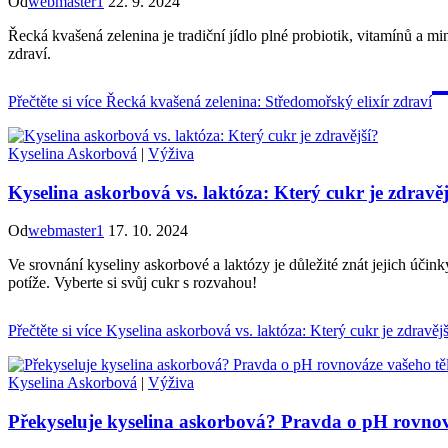
Od
webmaster1
22. 9. 2024
Řecká kvašená zelenina je tradiční jídlo plné probiotik, vitamínů a mi
zdraví.
Přečtěte si více
Řecká kvašená zelenina: Středomořský elixír zdraví
Kyselina Askorbová
|
Výživa
Kyselina askorbová vs. laktóza: Který cukr je zdravěj
Od
webmaster1
17. 10. 2024
Ve srovnání kyseliny askorbové a laktózy je důležité znát jejich účin
potíže. Vyberte si svůj cukr s rozvahou!
Přečtěte si více
Kyselina askorbová vs. laktóza: Který cukr je zdravějš
Kyselina Askorbová
|
Výživa
Překyseluje kyselina askorbová? Pravda o pH rovnov