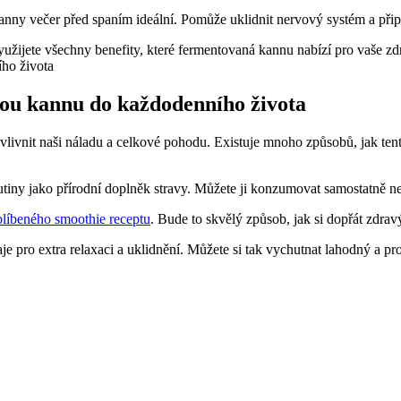
anny večer před spaním ideální. Pomůže uklidnit nervový systém a připr
využijete všechny benefity, které fermentovaná kannu nabízí pro vaše zd
nou kannu do každodenního života
ovlivnit naši náladu a celkové pohodu. Existuje mnoho způsobů, jak te
tiny jako přírodní doplněk stravy. Můžete ji konzumovat samostatně n
líbeného smoothie receptu
. Bude to skvělý způsob, jak si dopřát zdrav
e pro extra relaxaci a uklidnění. Můžete si tak vychutnat lahodný a p