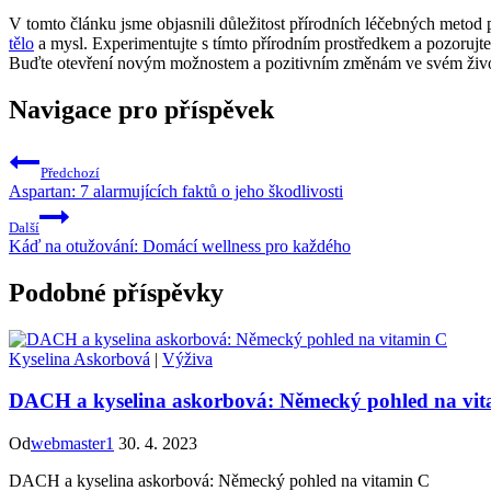
V tomto článku jsme objasnili důležitost přírodních léčebných metod
tělo
a mysl. Experimentujte s tímto přírodním prostředkem a pozorujt
Buďte otevření novým možnostem a pozitivním změnám ve svém život
Navigace pro příspěvek
Předchozí
Aspartan: 7 alarmujících faktů o jeho škodlivosti
Další
Káď na otužování: Domácí wellness pro každého
Podobné příspěvky
Kyselina Askorbová
|
Výživa
DACH a kyselina askorbová: Německý pohled na vi
Od
webmaster1
30. 4. 2023
DACH a kyselina askorbová: Německý pohled na vitamin C