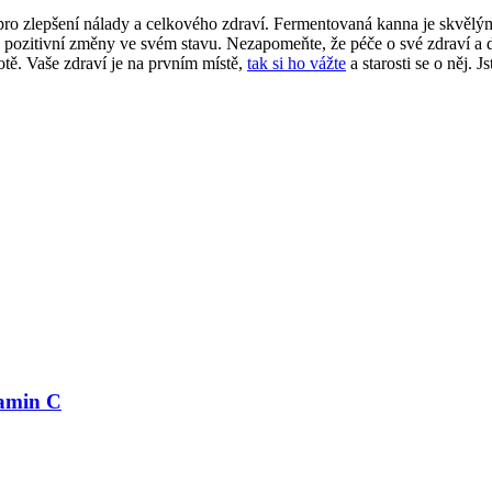
 pro zlepšení nálady a celkového zdraví. Fermentovaná kanna je skvělý
e pozitivní změny ve svém stavu. Nezapomeňte, že péče o své zdraví a
ě. Vaše zdraví je na prvním místě,
tak si ho vážte
a starosti se o něj. J
tamin C