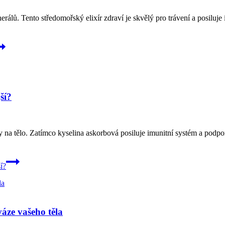
nerálů. Tento středomořský elixír zdraví je skvělý pro trávení a posiluj
ší?
ky na tělo. Zatímco kyselina askorbová posiluje imunitní systém a podpo
í?
áze vašeho těla