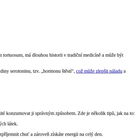
ium tortuosum, má dlouhou historii v tradiční medicíně a může být
diny serotoninu, tzv. „hormonu štěstí“,
což může zlepšit náladu
a
té konzumovat ji správným způsobem. Zde je několik tipů, jak na to:
ch látek.
říjemnit chuť a zároveň získáte energii na celý den.