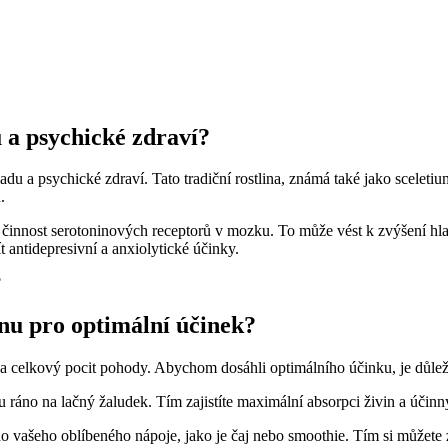
 a psychické zdraví?
áladu a psychické zdraví. Tato tradiční rostlina, známá také jako scelet
.
 činnost serotoninových receptorů v mozku. To může vést k zvýšení hla
t antidepresivní a anxiolytické účinky.
u pro optimální účinek?
 celkový pocit pohody. Abychom dosáhli optimálního účinku, je důleži
áno na lačný žaludek. Tím zajistíte maximální absorpci živin a účinný
 vašeho oblíbeného nápoje, jako je čaj nebo smoothie. Tím si můžete zp