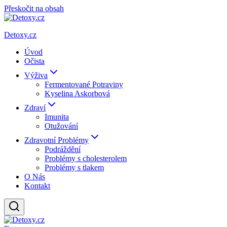
Přeskočit na obsah
Detoxy.cz
Úvod
Očista
Výživa
Fermentované Potraviny
Kyselina Askorbová
Zdraví
Imunita
Otužování
Zdravotní Problémy
Podráždění
Problémy s cholesterolem
Problémy s tlakem
O Nás
Kontakt