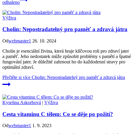
odhaleno
Výživa
Cholin: Nepostradatelný pro paměť a zdravá játra
Od
webmaster1
26. 10. 2024
Cholin je esenciální živina, která hraje klíčovou roli pro zdraví jater
a paměť. Jeho nedostatek může způsobit problémy s pamětí a špatné
fungování jater. Je důležité zahrnout ho do každodenní stravy pro
optimální zdraví.
Přečtěte si více
Cholin: Nepostradatelný pro paměť a zdravá játra
Kyselina Askorbová
|
Výživa
Cesta vitaminu C tělem: Co se děje po požití?
Od
webmaster1
1. 9. 2023