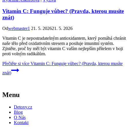
Vitamin C: Funguje vůbec? (Pravda, kterou musíte
znát)
Od
webmaster1
21. 5. 2026
21. 5. 2026
Vitamin C je nepostradatelným antioxidantem, který pomáhá chránit
naše tělo před oxidativním stresem a posiluje imunitní systém.
Zjistěte, proč by měl být vitamin C vaším nejlepším přítelem v boji
proti volným radikálům.
Přečtěte si více
Vitamin C: Funguje vůbec? (Pravda, kterou musíte
znát)
Menu
Detoxy.cz
Blog
O Nás
Kontakt