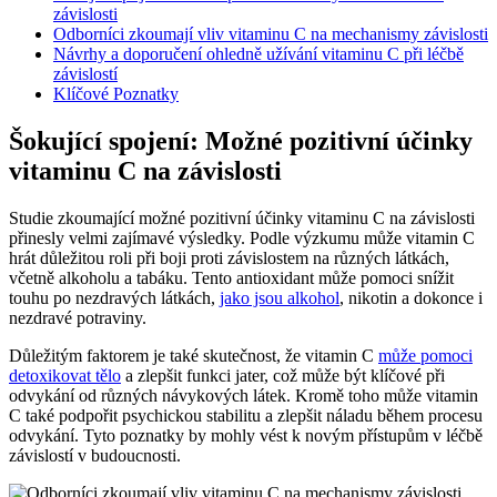
závislosti
Odborníci zkoumají vliv vitaminu C na mechanismy závislosti
Návrhy a doporučení ohledně užívání vitaminu C při léčbě
závislostí
Klíčové Poznatky
Šokující spojení: Možné pozitivní účinky
vitaminu C na závislosti
Studie zkoumající možné pozitivní účinky vitaminu C na závislosti
přinesly velmi zajímavé výsledky. Podle výzkumu může vitamin C
hrát důležitou roli při boji proti závislostem na různých látkách,
včetně alkoholu a tabáku. Tento antioxidant může pomoci snížit
touhu po nezdravých látkách,
jako jsou alkohol
, nikotin a dokonce i
nezdravé potraviny.
Důležitým faktorem je také skutečnost, že vitamin C
může pomoci
detoxikovat tělo
a zlepšit funkci jater, což může být klíčové při
odvykání od různých návykových látek. Kromě toho může vitamin
C také podpořit psychickou stabilitu a zlepšit náladu během procesu
odvykání. Tyto poznatky by mohly vést k novým přístupům v léčbě
závislostí v budoucnosti.