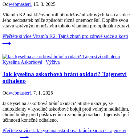
Od
webmaster1
15. 3. 2025
Vitamín K2 má klíčovou roli při udržování zdravých kostí a srdce.
Jeho nedostatek může způsobit různá onemocnění. Doplňte svou
stravu správným množstvím tohoto vitamínu pro optimální zdraví.
Přečtěte si více
Vitamín K2: Tajná zbraň pro zdravé srdce a kosti
Kyselina Askorbová
|
Výživa
Jak kyselina askorbová brání oxidaci? Tajemství
odhaleno
Od
webmaster1
7. 1. 2025
Jak kyselina askorbová brání oxidaci? Studie ukazuje, že
antioxidanty v kyselině askorbové bojují proti volným radikálům,
chrání buňky před poškozením a zabraňují oxidaci. Tajemství její
účinnosti konečně odhaleno.
Přečtěte si více
Jak kyselina askorbová brání oxidaci? Tajemství