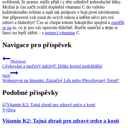
uvědomit, že pomoc může přijít i z této zdánlivě jednoduché látky.
Možná je čas začít zvážit doplnění vitaminu C do vašeho
každodenního režimu a najít tak podporu v boji proti závislostem.
Jste připraveni vzít osud do svých rukou a udělat něco pro své
zdraví a blahobyt? Čas se chopit tohoto šokujícího spojení a
zaměřit
se na
to, co je pro vás opravdu důležité. Buďte stateční a dejte si
šanci na lepší zítřek – s
pomocí vitaminu
C.
Navigace pro příspěvek
Předchozí
Cévkování a močový měchýř: Délka hojení podráždění
Další
Wobenzym na Imunitu: Zázračný Lék nebo Přeceňovaný Trend?
Podobné příspěvky
Výživa
Vitamín K2: Tajná zbraň pro zdravé srdce a kosti