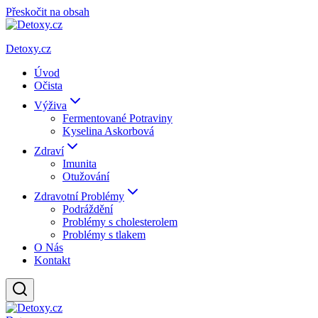
Přeskočit na obsah
Detoxy.cz
Úvod
Očista
Výživa
Fermentované Potraviny
Kyselina Askorbová
Zdraví
Imunita
Otužování
Zdravotní Problémy
Podráždění
Problémy s cholesterolem
Problémy s tlakem
O Nás
Kontakt