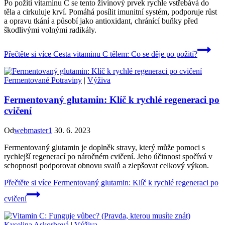
Po požití vitaminu C se tento živinový prvek rychle vstřebává do
těla a cirkuluje krví. Pomáhá posílit imunitní systém, podporuje růst
a opravu tkání a působí jako antioxidant, chránící buňky před
škodlivými volnými radikály.
Přečtěte si více
Cesta vitaminu C tělem: Co se děje po požití?
Fermentované Potraviny
|
Výživa
Fermentovaný glutamin: Klíč k rychlé regeneraci po
cvičení
Od
webmaster1
30. 6. 2023
Fermentovaný glutamin je doplněk stravy, který může pomoci s
rychlejší regenerací po náročném cvičení. Jeho účinnost spočívá v
schopnosti podporovat obnovu svalů a zlepšovat celkový výkon.
Přečtěte si více
Fermentovaný glutamin: Klíč k rychlé regeneraci po
cvičení
Kyselina Askorbová
|
Výživa