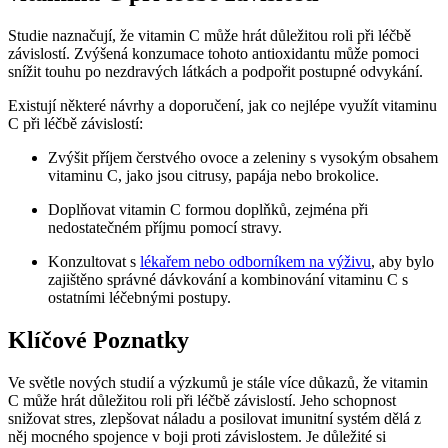
Studie naznačují, že vitamin C může hrát důležitou roli při léčbě
závislostí. Zvýšená konzumace tohoto antioxidantu může pomoci
snížit touhu po nezdravých látkách a podpořit postupné odvykání.
Existují některé návrhy a doporučení, jak co nejlépe využít vitaminu
C při léčbě závislostí:
Zvýšit příjem čerstvého ovoce a zeleniny s vysokým obsahem
vitaminu C, jako jsou citrusy, papája nebo brokolice.
Doplňovat vitamin C formou doplňků, zejména při
nedostatečném příjmu pomocí stravy.
Konzultovat s
lékařem nebo odborníkem na výživu
, aby bylo
zajištěno správné dávkování a kombinování vitaminu C s
ostatními léčebnými postupy.
Klíčové Poznatky
Ve světle nových studií a výzkumů je stále více důkazů, že vitamin
C může hrát důležitou roli při léčbě závislostí. Jeho schopnost
snižovat stres, zlepšovat náladu a posilovat imunitní systém dělá z
něj mocného spojence v boji proti závislostem. Je důležité si