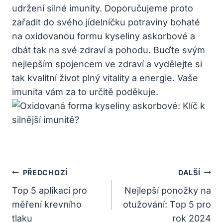
udržení silné imunity. Doporučujeme proto
zařadit do svého jídelníčku potraviny bohaté
na oxidovanou formu kyseliny askorbové a
dbát tak na své zdraví a pohodu. Buďte svým
nejlepším spojencem ve zdraví a vydělejte si
tak kvalitní život plný vitality a energie. Vaše
imunita vám za to určitě poděkuje.
Navigace
PŘEDCHOZÍ
DALŠÍ
Pro
Top 5 aplikací pro
Nejlepší ponožky na
měření krevního
otužování: Top 5 pro
Příspěvek
tlaku
rok 2024