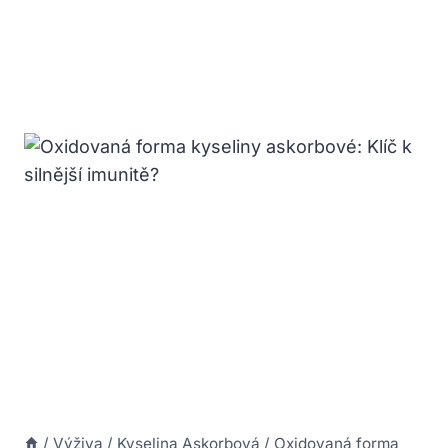
/
Výživa
/
Kyselina Askorbová
/
Oxidovaná forma