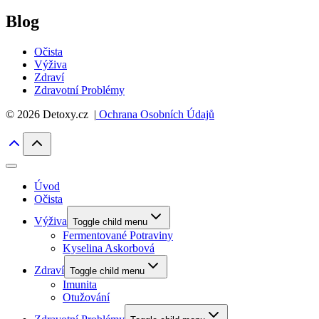
Blog
Očista
Výživa
Zdraví
Zdravotní Problémy
© 2026 Detoxy.cz |
Ochrana Osobních Údajů
Úvod
Očista
Výživa
Toggle child menu
Fermentované Potraviny
Kyselina Askorbová
Zdraví
Toggle child menu
Imunita
Otužování