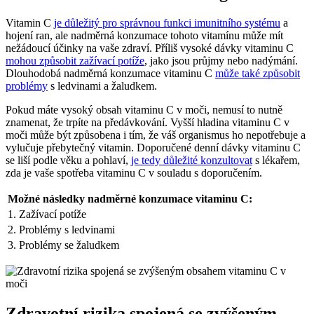
Vitamin C
je důležitý pro správnou funkci imunitního systému
a
hojení ran, ale nadměrná konzumace tohoto vitamínu může mít
nežádoucí účinky na vaše zdraví. Příliš vysoké dávky vitaminu C
mohou způsobit zažívací potíže
, jako jsou průjmy nebo nadýmání.
Dlouhodobá nadměrná konzumace vitaminu C
může také způsobit
problémy
s ledvinami a žaludkem.
Pokud máte vysoký obsah vitaminu C v moči, nemusí to nutně
znamenat, že trpíte na předávkování. Vyšší hladina vitaminu C v
moči může být způsobena i tím, že váš organismus ho nepotřebuje a
vylučuje přebytečný vitamin. Doporučené denní dávky vitaminu C
se liší podle věku a pohlaví,
je tedy důležité konzultovat
s lékařem,
zda je vaše spotřeba vitaminu C v souladu s doporučením.
Možné následky nadměrné konzumace vitaminu C:
1. Zažívací potíže
2. Problémy s ledvinami
3. Problémy se žaludkem
Zdravotní rizika spojená se zvýšeným