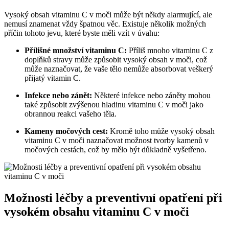
Vysoký obsah vitaminu C v moči může být někdy alarmující, ale
nemusí znamenat vždy špatnou věc. Existuje několik možných
příčin tohoto jevu, které byste měli vzít v úvahu:
Přílišné množství vitaminu C:
Příliš mnoho vitaminu C z
doplňků stravy může způsobit vysoký obsah v moči, což
může naznačovat, že vaše tělo nemůže absorbovat veškerý
přijatý vitamin C.
Infekce nebo zánět:
Některé infekce nebo záněty mohou
také způsobit zvýšenou hladinu vitaminu C v moči jako
obrannou reakci vašeho těla.
Kameny močových cest:
Kromě toho může vysoký obsah
vitaminu C v moči naznačovat možnost tvorby kamenů v
močových cestách, což by mělo být důkladně vyšetřeno.
Možnosti léčby a preventivní opatření při
vysokém obsahu vitaminu C v moči