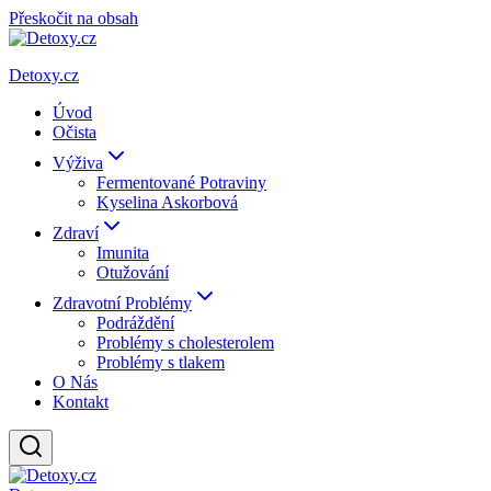
Přeskočit na obsah
Detoxy.cz
Úvod
Očista
Výživa
Fermentované Potraviny
Kyselina Askorbová
Zdraví
Imunita
Otužování
Zdravotní Problémy
Podráždění
Problémy s cholesterolem
Problémy s tlakem
O Nás
Kontakt