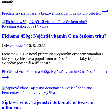
imunity.
Přečtěte si více
Kvašená březová míza: Jarní detox pro celé tělo
Kyselina Askorbová
|
Výživa
Fichema 450g: Nejčistší vitamin C na českém trhu?
Od
webmaster1
16. 8. 2022
Fichema 450g je nový přípravek s vysokým obsahem vitamínu C,
který se rychle stává populárním na českém trhu. Jaký je jeho
skutečný potenciál a účinnost?
Přečtěte si více
Fichema 450g: Nejčistší vitamin C na českém trhu?
Fermentované Potraviny
|
Výživa
Šípkové víno: Tajemství dokonalého kvašení
odhaleno