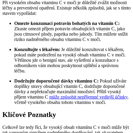
Při vysokém obsahu vitaminu C v moči je důležité zvážit možnosti
léčby a preventivní opatření. Existuje několik způsobů, jak se s tímto
stavem vypořádat:
Omezte konzumaci potravin bohatých na vitamin C:
Zkuste omezit příjem potravin obsahujících vitamin C, jako
jsou citrusové plody, paprika nebo jahody. Tím můžete snížit
riziko nadměrného obsahu vitaminu C v moči.
Konzultujte s lékařem:
Je důležité konzultovat s lékařem,
pokud máte podezření na vysoký obsah vitaminu C v moči.
Většinou jde o benigní stav, ale vyšetření a konzultace s
odborníkem vám mohou poskytnout ujištění a správnou
léčbu.
Dodržujte doporučené dávky vitaminu C:
Pokud užíváte
doplňky stravy obsahující vitamin C, dodržujte doporučené
dávky a nepřekračujte maximální množství. Příliš vysoký
příjem vitaminu C
může způsobit nepříjemné vedlejší účinky
,
včetně vysokého obsahu tohoto vitaminu v moči.
Klíčové Poznatky
Celkově lze tedy říci, že vysoký obsah vitamínu C v moči může být
jak varovným signálem nadměrného doplňování, tak ukazatelem