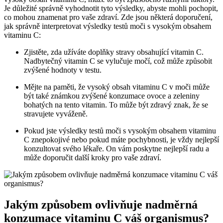
Je důležité správně vyhodnotit tyto výsledky, abyste mohli pochopit,
co mohou znamenat pro vaše zdraví. Zde jsou některá doporučení,
jak správně interpretovat výsledky testů moči s vysokým obsahem
vitaminu C:
Zjistěte, zda užíváte doplňky stravy obsahující vitamin C.
Nadbytečný vitamin C se vylučuje močí, což může způsobit
zvýšené hodnoty v testu.
Mějte na paměti, že vysoký obsah vitaminu C v moči může
být také známkou zvýšené konzumace ovoce a zeleniny
bohatých na tento vitamin. To může být zdravý znak, že se
stravujete vyváženě.
Pokud jste výsledky testů moči s vysokým obsahem vitaminu
C znepokojivé nebo pokud máte pochybnosti, je vždy nejlepší
konzultovat svého lékaře. On vám poskytne nejlepší radu a
může doporučit další kroky pro vaše zdraví.
Jakým způsobem ovlivňuje nadměrná
konzumace vitaminu C váš organismus?