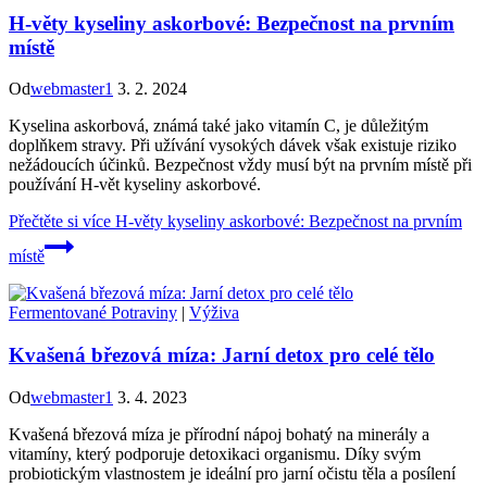
H-věty kyseliny askorbové: Bezpečnost na prvním
místě
Od
webmaster1
3. 2. 2024
Kyselina askorbová, známá také jako vitamín C, je důležitým
doplňkem stravy. Při užívání vysokých dávek však existuje riziko
nežádoucích účinků. Bezpečnost vždy musí být na prvním místě při
používání H-vět kyseliny askorbové.
Přečtěte si více
H-věty kyseliny askorbové: Bezpečnost na prvním
místě
Fermentované Potraviny
|
Výživa
Kvašená březová míza: Jarní detox pro celé tělo
Od
webmaster1
3. 4. 2023
Kvašená březová míza je přírodní nápoj bohatý na minerály a
vitamíny, který podporuje detoxikaci organismu. Díky svým
probiotickým vlastnostem je ideální pro jarní očistu těla a posílení