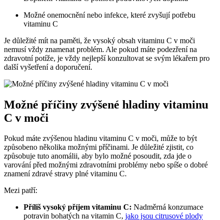
Možné onemocnění nebo infekce, které zvyšují potřebu
vitaminu C
Je důležité mít na paměti, že vysoký obsah vitaminu C v moči
nemusí vždy znamenat problém. Ale pokud máte podezření na
zdravotní potíže, je vždy nejlepší konzultovat se svým lékařem pro
další vyšetření a doporučení.
Možné příčiny zvýšené hladiny vitaminu
C v moči
Pokud máte zvýšenou hladinu vitaminu C v moči, může to být
způsobeno několika možnými příčinami. Je důležité zjistit, co
způsobuje tuto anomálii, aby bylo možné posoudit, zda jde o
varování před možnými zdravotními problémy nebo spíše o dobré
znamení zdravé stravy plné vitaminu C.
Mezi patří:
Příliš vysoký příjem vitaminu C:
Nadměrná konzumace
potravin bohatých na vitamin C,
jako jsou citrusové plody