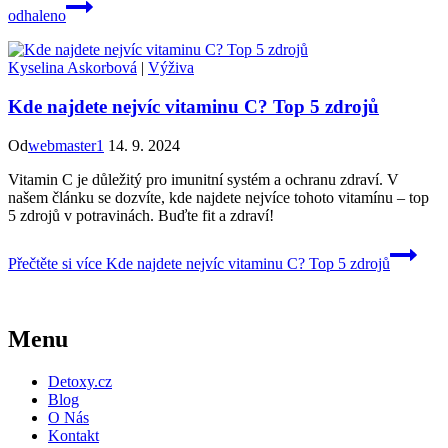
odhaleno
Kyselina Askorbová
|
Výživa
Kde najdete nejvíc vitaminu C? Top 5 zdrojů
Od
webmaster1
14. 9. 2024
Vitamin C je důležitý pro imunitní systém a ochranu zdraví. V
našem článku se dozvíte, kde najdete nejvíce tohoto vitamínu – top
5 zdrojů v potravinách. Buďte fit a zdraví!
Přečtěte si více
Kde najdete nejvíc vitaminu C? Top 5 zdrojů
Menu
Detoxy.cz
Blog
O Nás
Kontakt