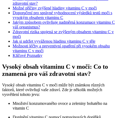
zdravotní stav?
Možné příčiny zvýšené hladiny vitaminu C v moči
Doporučení pro správné vyhodnocení výsledků testů moči s
vysokým obsahem vitaminu C
Jakým způsobem ovlivňuje nadměrná konzumace vitaminu C
váš organismus?
Zdravotní rizika spojená se zvýšeným obsahem vitaminu C v
moči
Jak si udržet vyváženou hladinu vitaminu C v těle
Možnosti léčby a preventivní opatření při vysokém obsahu
vitaminu C v moči
Klíčové Poznatky
Vysoký obsah vitaminu C v moči: Co to
znamená pro váš zdravotní stav?
Vysoký obsah vitaminu C v moči může být známkou různých
faktorů, které ovlivňují vaše zdraví. Zde je několik možných
vysvětlení tohoto jevu:
Množství konzumovaného ovoce a zeleniny bohatého na
vitamin C
Doplnění vitaminu C pomocí potravinových doplňků