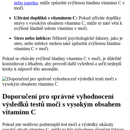
nebo paprika
, může způsobit zvýšenou hladinu vitaminu C v
moči.
Užívání doplňků s vitaminem C:
Pokud užíváte doplňky
stravy s vysokým obsahem vitaminu C, může to také vést k
zvýšené hladině tohoto vitaminu v moči.
Stres nebo infekce:
Některé psychologické faktory, jako je
stres, nebo infekce mohou také způsobit zvýšenou hladinu
vitaminu C v moči.
Pokud se obáváte zvýšené hladiny vitaminu C v moči, je důležité
konzultovat s lékařem, aby provedl další vyšetření a určil nejlepší
kroky k nápravě této anomálie.
Doporučení pro správné vyhodnocení
výsledků testů moči s vysokým obsahem
vitaminu C
Pokud jste nedávno podstoupili test moči a výsledky ukázaly
vysoký obsah vitaminu C, může to být způsobeno různými faktory.