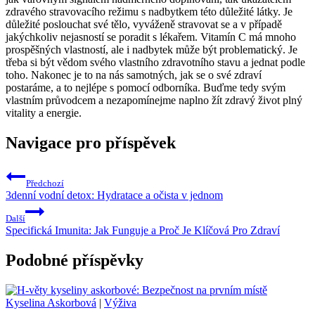
zdravého stravovacího režimu s nadbytkem této důležité látky. Je
důležité poslouchat své tělo, vyváženě stravovat se a v případě
jakýchkoliv nejasností se poradit s lékařem. Vitamín C má mnoho
prospěšných vlastností, ale i nadbytek může být problematický. Je
třeba si být vědom svého vlastního zdravotního stavu a jednat podle
toho. Nakonec je to na nás samotných, jak se o své zdraví
postaráme, a to nejlépe s pomocí odborníka. Buďme tedy svým
vlastním průvodcem a nezapomínejme naplno žít zdravý život plný
vitality a energie.
Navigace pro příspěvek
Předchozí
3denní vodní detox: Hydratace a očista v jednom
Další
Specifická Imunita: Jak Funguje a Proč Je Klíčová Pro Zdraví
Podobné příspěvky
Kyselina Askorbová
|
Výživa