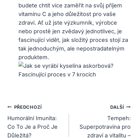
budete chtít více zaměřit na svůj příjem
vitamínu C a jeho důležitost pro vaše
zdraví. Ať už jste výzkumník, výrobce
nebo prostě jen zvědavý jednotlivec, je
fascinující vidět, jak složitý proces stojí za
tak jednoduchým, ale nepostradatelným
produktem.
Navigace
PŘEDCHOZÍ
DALŠÍ
Pro
Humorální Imunita:
Tempeh:
Co To Je a Proč Je
Superpotravina pro
Příspěvek
Důležitá?
zdraví a vitalitu –