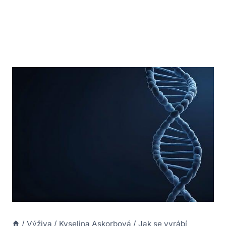
/
Výživa
/
Kyselina Askorbová
/
Jak se vyrábí