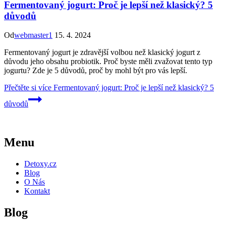
Fermentovaný jogurt: Proč je lepší než klasický? 5
důvodů
Od
webmaster1
15. 4. 2024
Fermentovaný jogurt je zdravější volbou než klasický jogurt z
důvodu jeho obsahu probiotik. Proč byste měli zvažovat tento typ
jogurtu? Zde je 5 důvodů, proč by mohl být pro vás lepší.
Přečtěte si více
Fermentovaný jogurt: Proč je lepší než klasický? 5
důvodů
Menu
Detoxy.cz
Blog
O Nás
Kontakt
Blog