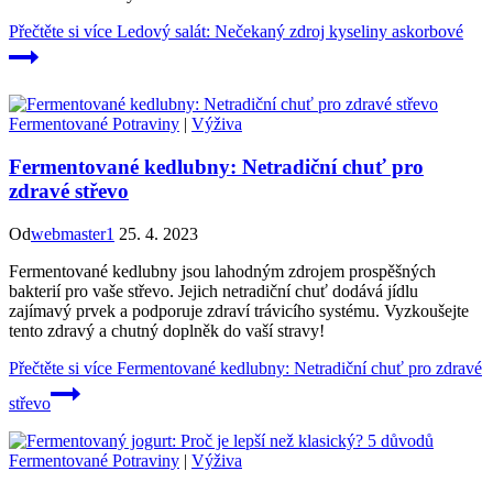
Přečtěte si více
Ledový salát: Nečekaný zdroj kyseliny askorbové
Fermentované Potraviny
|
Výživa
Fermentované kedlubny: Netradiční chuť pro
zdravé střevo
Od
webmaster1
25. 4. 2023
Fermentované kedlubny jsou lahodným zdrojem prospěšných
bakterií pro vaše střevo. Jejich netradiční chuť dodává jídlu
zajímavý prvek a podporuje zdraví trávicího systému. Vyzkoušejte
tento zdravý a chutný doplněk do vaší stravy!
Přečtěte si více
Fermentované kedlubny: Netradiční chuť pro zdravé
střevo
Fermentované Potraviny
|
Výživa