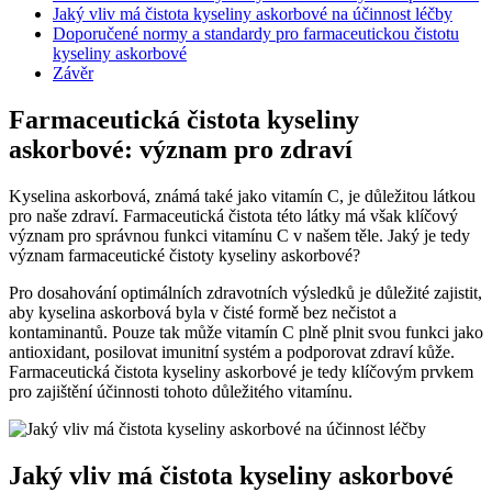
Jaký vliv má čistota kyseliny askorbové na účinnost léčby
Doporučené normy a standardy pro farmaceutickou čistotu
kyseliny askorbové
Závěr
Farmaceutická čistota kyseliny
askorbové: význam pro zdraví
Kyselina askorbová, známá také jako vitamín C, je důležitou látkou
pro naše zdraví. Farmaceutická čistota této látky má však klíčový
význam pro správnou funkci vitamínu C v našem těle. Jaký je tedy
význam farmaceutické čistoty kyseliny askorbové?
Pro dosahování optimálních zdravotních výsledků je důležité zajistit,
aby kyselina askorbová byla v čisté formě bez nečistot a
kontaminantů. Pouze tak může vitamín C plně plnit svou funkci jako
antioxidant, posilovat imunitní systém a podporovat zdraví kůže.
Farmaceutická čistota kyseliny askorbové je tedy klíčovým prvkem
pro zajištění účinnosti tohoto důležitého vitamínu.
Jaký vliv má čistota kyseliny askorbové