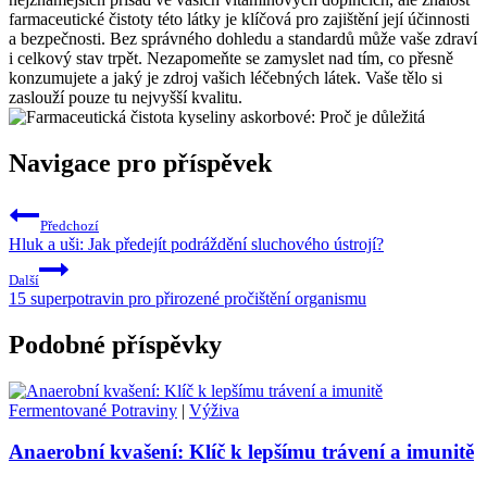
farmaceutické čistoty této látky je klíčová pro zajištění její účinnosti
a bezpečnosti. Bez správného dohledu a standardů může vaše zdraví
i celkový stav trpět. Nezapomeňte se zamyslet nad tím, co přesně
konzumujete a jaký je zdroj vašich léčebných látek. Vaše tělo si
zaslouží pouze tu nejvyšší kvalitu.
Navigace pro příspěvek
Předchozí
Hluk a uši: Jak předejít podráždění sluchového ústrojí?
Další
15 superpotravin pro přirozené pročištění organismu
Podobné příspěvky
Fermentované Potraviny
|
Výživa
Anaerobní kvašení: Klíč k lepšímu trávení a imunitě