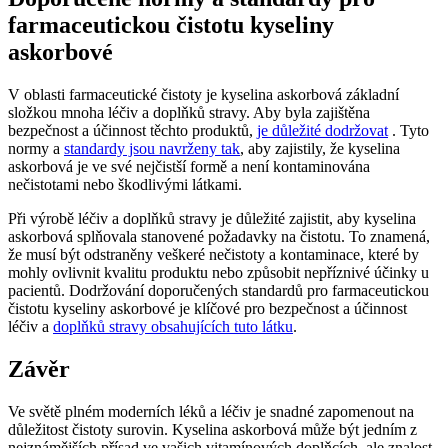
farmaceutickou čistotu kyseliny
askorbové
V oblasti farmaceutické čistoty je kyselina askorbová základní
složkou mnoha léčiv a doplňků stravy. Aby byla zajištěna
bezpečnost a účinnost těchto produktů,
je důležité dodržovat
. Tyto
normy a
standardy jsou navrženy tak
, aby zajistily, že kyselina
askorbová je ve své nejčistší formě a není kontaminována
nečistotami nebo škodlivými látkami.
Při výrobě léčiv a doplňků stravy je důležité zajistit, aby kyselina
askorbová splňovala stanovené požadavky na čistotu. To znamená,
že musí být odstraněny veškeré nečistoty a kontaminace, které by
mohly ovlivnit kvalitu produktu nebo způsobit nepříznivé účinky u
pacientů. Dodržování doporučených standardů pro farmaceutickou
čistotu kyseliny askorbové je klíčové pro bezpečnost a účinnost
léčiv a
doplňků stravy obsahujících tuto látku
.
Závěr
Ve světě plném moderních léků a léčiv je snadné zapomenout na
důležitost čistoty surovin. Kyselina askorbová může být jedním z
nejznámějších přísad ve vašich vitamínových doplňcích, ale znalost