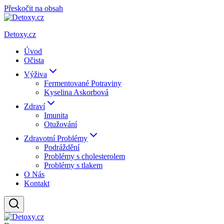
Přeskočit na obsah
Detoxy.cz
Úvod
Očista
Výživa
Fermentované Potraviny
Kyselina Askorbová
Zdraví
Imunita
Otužování
Zdravotní Problémy
Podráždění
Problémy s cholesterolem
Problémy s tlakem
O Nás
Kontakt