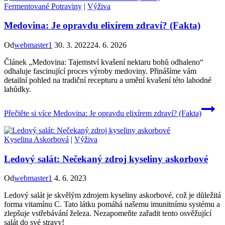
Fermentované Potraviny
|
Výživa
Medovina: Je opravdu elixírem zdraví? (Fakta)
Od
webmaster1
30. 3. 2022
24. 6. 2026
Článek „Medovina: Tajemství kvašení nektaru bohů odhaleno“
odhaluje fascinující proces výroby medoviny. Přinášíme vám
detailní pohled na tradiční recepturu a umění kvašení této lahodné
lahůdky.
Přečtěte si více
Medovina: Je opravdu elixírem zdraví? (Fakta)
Kyselina Askorbová
|
Výživa
Ledový salát: Nečekaný zdroj kyseliny askorbové
Od
webmaster1
4. 6. 2023
Ledový salát je skvělým zdrojem kyseliny askorbové, což je důležitá
forma vitamínu C. Tato látku pomáhá našemu imunitnímu systému a
zlepšuje vstřebávání železa. Nezapomeňte zařadit tento osvěžující
salát do své stravy!