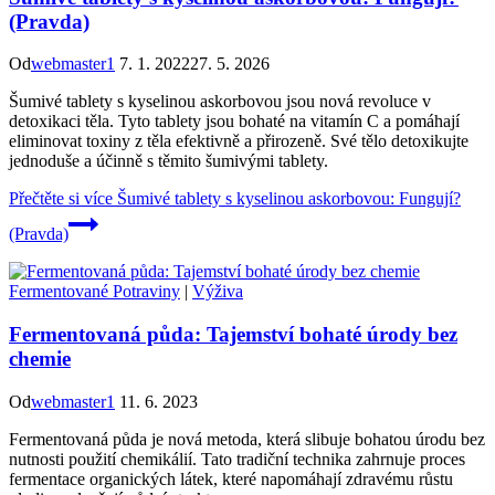
(Pravda)
Od
webmaster1
7. 1. 2022
27. 5. 2026
Šumivé tablety s kyselinou askorbovou jsou nová revoluce v
detoxikaci těla. Tyto tablety jsou bohaté na vitamín C a pomáhají
eliminovat toxiny z těla efektivně a přirozeně. Své tělo detoxikujte
jednoduše a účinně s těmito šumivými tablety.
Přečtěte si více
Šumivé tablety s kyselinou askorbovou: Fungují?
(Pravda)
Fermentované Potraviny
|
Výživa
Fermentovaná půda: Tajemství bohaté úrody bez
chemie
Od
webmaster1
11. 6. 2023
Fermentovaná půda je nová metoda, která slibuje bohatou úrodu bez
nutnosti použití chemikálií. Tato tradiční technika zahrnuje proces
fermentace organických látek, které napomáhají zdravému růstu