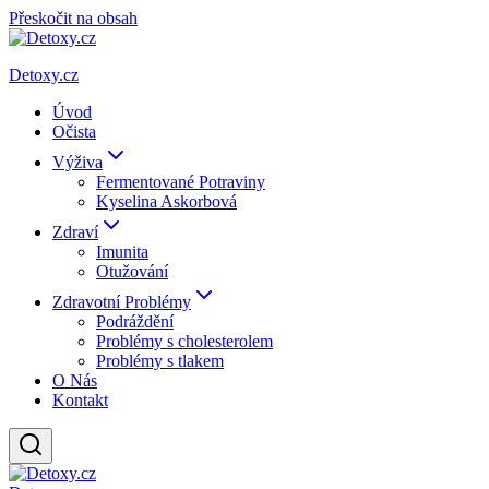
Přeskočit na obsah
Detoxy.cz
Úvod
Očista
Výživa
Fermentované Potraviny
Kyselina Askorbová
Zdraví
Imunita
Otužování
Zdravotní Problémy
Podráždění
Problémy s cholesterolem
Problémy s tlakem
O Nás
Kontakt