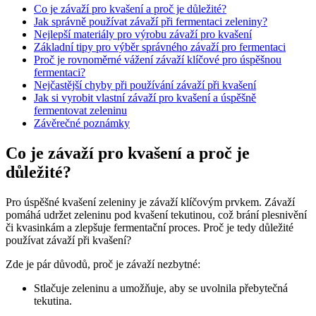
Co ‍je závaží pro kvašení a proč je důležité?
Jak správně používat ⁣závaží při ⁣fermentaci ​zeleniny?
Nejlepší‍ materiály pro výrobu ​závaží pro⁣ kvašení
Základní tipy pro ⁢výběr správného závaží ‌pro fermentaci
Proč je rovnoměrné vážení závaží klíčové pro úspěšnou
fermentaci?
Nejčastější ⁤chyby při‍ používání ‍závaží při ‌kvašení
Jak si vyrobit vlastní závaží pro kvašení a úspěšně
fermentovat zeleninu
Závěrečné poznámky
Co ‍je závaží pro kvašení a proč je
důležité?
Pro úspěšné kvašení zeleniny je závaží klíčovým prvkem. ‌Závaží
pomáhá udržet zeleninu pod kvašení ‌tekutinou, což brání plesnivění
či kvasinkám a ​zlepšuje fermentační proces. Proč je tedy důležité
‌používat závaží při kvašení?
Zde je pár důvodů, proč je závaží nezbytné:
Stlačuje⁢ zeleninu a umožňuje, aby se uvolnila‌ přebytečná
tekutina.