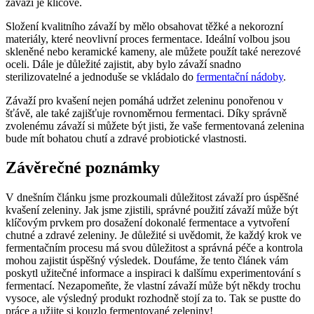
závaží je⁣ klíčové.
Složení kvalitního​ závaží by ‌mělo obsahovat těžké a nekorozní⁢
materiály, které neovlivní​ proces fermentace. Ideální volbou jsou
skleněné nebo keramické kameny, ale ⁤můžete použít také nerezové
⁢oceli. Dále je‌ důležité zajistit, aby‍ bylo závaží snadno
sterilizovatelné a ‌jednoduše se vkládalo⁢ do ‌
fermentační nádoby
.
Závaží⁤ pro kvašení nejen pomáhá udržet zeleninu ponořenou ​v
šťávě, ale také zajišťuje rovnoměrnou fermentaci. Díky správně
zvolenému závaží ‌si můžete být jisti, ​že⁤ vaše fermentovaná zelenina
⁢bude mít bohatou chutí a zdravé ‍probiotické​ vlastnosti.
Závěrečné poznámky
V dnešním ⁣článku ‌jsme prozkoumali důležitost​ závaží pro úspěšné
kvašení zeleniny. Jak jsme zjistili, správné použití závaží ​může⁢ být
klíčovým prvkem pro dosažení dokonalé fermentace⁢ a vytvoření
chutné ‌a zdravé zeleniny. Je důležité si uvědomit, že každý‌ krok ve
fermentačním ⁣procesu má svou důležitost a správná péče a kontrola
mohou ​zajistit úspěšný výsledek. Doufáme, že ‍tento článek vám‍
poskytl‌ užitečné informace a inspiraci k dalšímu experimentování s
fermentací. Nezapomeňte, že vlastní závaží ⁤může být ‌někdy⁢ trochu
vysoce, ale‍ výsledný produkt rozhodně stojí za to. Tak se pustte do
práce a užijte si kouzlo​ fermentované zeleniny!