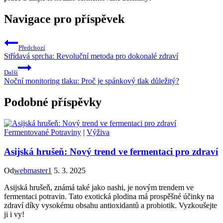
Navigace pro příspěvek
Předchozí
Střídavá sprcha: Revoluční metoda pro dokonalé zdraví
Další
Noční monitoring tlaku: Proč je spánkový tlak důležitý?
Podobné příspěvky
Fermentované Potraviny
|
Výživa
Asijská hrušeň: Nový trend ve fermentaci pro zdraví
Od
webmaster1
5. 3. 2025
Asijská hrušeň, známá také jako nashi, je novým trendem ve
fermentaci potravin. Tato exotická plodina má prospěšné účinky na
zdraví díky vysokému obsahu antioxidantů a probiotik. Vyzkoušejte
ji i vy!