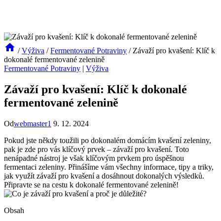
/
Výživa
/
Fermentované Potraviny
/
Závaží pro kvašení: Klíč k
dokonalé fermentované zelenině
Fermentované Potraviny
|
Výživa
Závaží pro kvašení: Klíč k dokonalé
fermentované zelenině
Od
webmaster1
9. 12. 2024
Pokud jste někdy ‍toužili po dokonalém domácím kvašení zeleniny,‍
pak⁤ je zde pro‍ vás klíčový prvek – závaží pro⁢ kvašení. Toto
nenápadné nástroj je ‍však klíčovým prvkem pro úspěšnou
fermentaci ⁣zeleniny. Přinášíme⁤ vám všechny informace, tipy a⁤ triky,
jak využít závaží pro kvašení a dosáhnout dokonalých výsledků.
Připravte se na cestu k dokonalé fermentované‍ zelenině!
Obsah