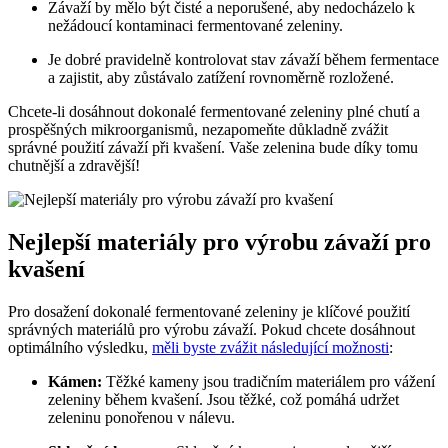
Závaží by mělo být čisté a neporušené, aby nedocházelo k
nežádoucí kontaminaci fermentované zeleniny.
Je dobré pravidelně kontrolovat stav závaží během fermentace
a zajistit, aby​ zůstávalo zatížení rovnoměrně rozložené.
Chcete-li dosáhnout dokonalé fermentované zeleniny plné chutí a
prospěšných mikroorganismů, nezapomeňte ⁣důkladně zvážit
správné použití závaží při kvašení. Vaše‍ zelenina bude ‍díky tomu
chutnější a zdravější!
Nejlepší‍ materiály pro výrobu ​závaží pro⁣
kvašení
Pro dosažení dokonalé⁤ fermentované ‌zeleniny je klíčové použití
správných materiálů pro výrobu závaží. Pokud ⁣chcete dosáhnout
optimálního výsledku,
měli byste zvážit následující možnosti
:
Kámen:
Těžké kameny ⁤jsou tradičním​ materiálem pro vážení
zeleniny během kvašení. Jsou ⁤těžké, což pomáhá udržet
⁤zeleninu ‍ponořenou v ⁣nálevu.