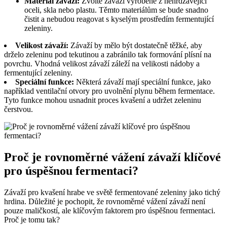
Materiál závaží:
Zvolte⁢ závaží vyrobené ⁣z nehrdzavející
oceli, skla nebo plastu. Těmto materiálům se⁣ bude snadno​
čistit a nebudou reagovat‍ s kyselým prostředím ⁣fermentující
zeleniny.
Velikost závaží:
Závaží by mělo být dostatečně těžké, aby
drželo zeleninu pod tekutinou a zabránilo tak formování plísní na
povrchu. Vhodná velikost závaží záleží na velikosti nádoby a
fermentující zeleniny.
Speciální funkce:
Některá závaží mají speciální funkce, jako
například ventilační otvory pro uvolnění plynu během fermentace.
Tyto funkce mohou usnadnit proces kvašení a udržet zeleninu
čerstvou.
Proč je rovnoměrné vážení závaží klíčové
pro úspěšnou fermentaci?
Závaží pro kvašení hrabe ‍ve světě fermentované zeleniny jako tichý
hrdina. Důležité je pochopit, že rovnoměrné vážení závaží není⁤
pouze maličkostí, ale klíčovým​ faktorem pro úspěšnou fermentaci.⁤
Proč je​ tomu tak?