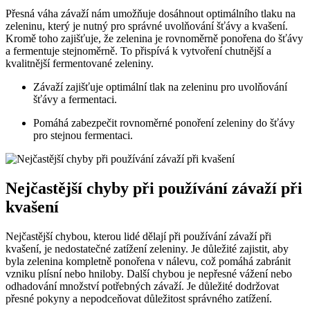
Přesná váha závaží nám umožňuje ⁣dosáhnout optimálního tlaku na
⁣zeleninu, který je nutný pro správné uvolňování šťávy a‌ kvašení.
Kromě toho zajišťuje, že zelenina je rovnoměrně ponořena do ​šťávy
a fermentuje stejnoměrně. To přispívá ⁣k vytvoření chutnější a
kvalitnější fermentované zeleniny.
Závaží ​zajišťuje optimální tlak na zeleninu pro uvolňování
šťávy a fermentaci.
Pomáhá zabezpečit​ rovnoměrné⁤ ponoření zeleniny do ⁢šťávy
⁤pro ⁤stejnou fermentaci.
Nejčastější ⁤chyby při‍ používání ‍závaží při
‌kvašení
Nejčastější chybou, kterou lidé⁣ dělají při⁤ používání ‌závaží při
kvašení, je nedostatečné zatížení zeleniny.⁤ Je důležité zajistit, aby​
byla zelenina kompletně ponořena v nálevu, což pomáhá zabránit
⁢vzniku plísní nebo hniloby. Další chybou je nepřesné vážení⁣ nebo
⁣odhadování množství‌ potřebných závaží. Je důležité dodržovat
přesné pokyny a nepodceňovat důležitost správného zatížení.