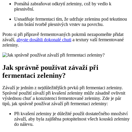
Pomáhá zabraňovat odkrytí zeleniny, což by vedlo k
plesnivění.
Usnadňuje⁣ fermentaci‍ tím, že‍ udržuje zeleninu pod tekutinou
a tím brání​ tvorbě plesnivých vrstev na povrchu.
Proto si při přípravě fermentovaných pokrmů ⁣nezapomeňte přidat
závaží,
abyste dosáhli dokonalé chuti
a ​textury vaší fermentované
zeleniny.
Jak správně používat ⁣závaží při
⁣fermentaci ​zeleniny?
Závaží ⁣je jedním z nejdůležitějších ‍prvků při fermentaci zeleniny.
Správné použití závaží při kvašení zeleniny může zásadně ovlivnit
výslednou chuť ⁢a konzistenci fermentované zeleniny. Zde⁢ je ​pár
tipů, jak⁤ správně používat závaží při fermentaci zeleniny:
Při kvašení zeleniny je důležité použít dostatečného množství
závaží, aby byla zajištěna potopitelnost všech kousků zeleniny
do ⁤nálevu.