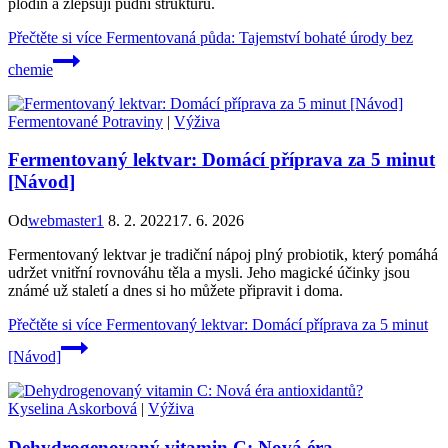
plodin a zlepšují půdní strukturu.
Přečtěte si více
Fermentovaná půda: Tajemství bohaté úrody bez
chemie
Fermentované Potraviny
|
Výživa
Fermentovaný lektvar: Domácí příprava za 5 minut
[Návod]
Od
webmaster1
8. 2. 2022
17. 6. 2026
Fermentovaný lektvar je tradiční nápoj plný probiotik, který pomáhá
udržet vnitřní rovnováhu těla a mysli. Jeho magické účinky jsou
známé už staletí a dnes si ho můžete připravit i doma.
Přečtěte si více
Fermentovaný lektvar: Domácí příprava za 5 minut
[Návod]
Kyselina Askorbová
|
Výživa
Dehydrogenovaný vitamin C: Nová éra