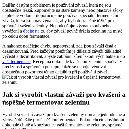
Dalším častým problémem je používání závaží, která‌ nejsou
⁣dostatečně ​těžká. ⁢Zapomeňte na staré kameny nebo plastové​ sáčky
naplněné vodou – doporučujeme používat speciální‌ fermentační
závaží, která ‍jsou navržena tak, ⁣aby byla dostatečně těžká pro
správné ​kvašení zeleniny. Nepodceňujte význam správného
vyvážení a
dbejte na
to, aby závaží pevně držela zeleninu⁣ na místě
po celou dobu fermentace.
A⁢ nakonec nedělejte chybu nepotvrzení, zda jsou ‌závaží ‌čistá a⁢
dezinfikovaná. Před každým použitím je důležité ‌závaží důkladně
vyčistit a dezinfikovat, abyste⁢ zabránili šíření škodlivých bakterií do
vaší fermentace
. Recept na dokonale kvašenou zeleninu spočívá v
preciznosti​ a správném postupu, takže se nebojte věnovat
dostatečnou pozornost těmto​ detailům při používání závaží.
Jak si vyrobit vlastní závaží pro kvašení a
úspěšně fermentovat zeleninu
Vyrobit ‌si vlastní závaží pro kvašení zeleniny doma je jednoduché a
zároveň důležité pro úspěšnou ⁢fermentaci. Pokud‍ chcete dosáhnout
dokonalé chutě ‍a konzistence vaší fermentované zeleniny, správné ​