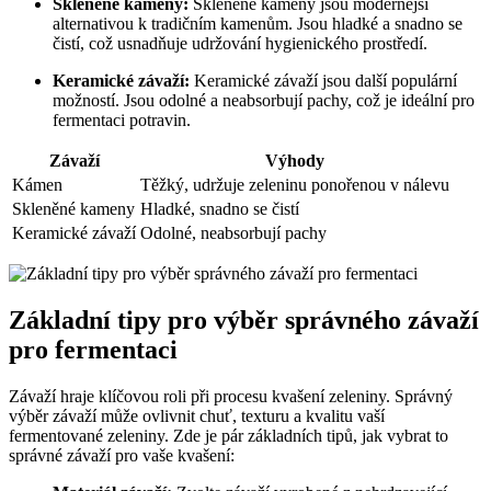
Skleněné kameny:
Skleněné kameny jsou modernější⁣
alternativou k⁢ tradičním kamenům. Jsou hladké a snadno‌ se
čistí, což usnadňuje udržování hygienického prostředí.
Keramické závaží:
Keramické závaží jsou další populární
možností. Jsou odolné a neabsorbují pachy, což je ⁣ideální pro
fermentaci potravin.
Závaží
Výhody
Kámen
Těžký, udržuje zeleninu ponořenou v ⁤nálevu
Skleněné kameny
Hladké,‍ snadno se čistí
Keramické závaží
Odolné, ‌neabsorbují⁢ pachy
Základní tipy pro ⁢výběr správného závaží
‌pro fermentaci
Závaží hraje klíčovou roli ⁣při⁣ procesu kvašení zeleniny. Správný
výběr⁣ závaží může ovlivnit chuť, texturu a kvalitu vaší
fermentované zeleniny. Zde je ⁣pár ⁢základních tipů, jak vybrat ⁤to
správné závaží pro vaše kvašení: