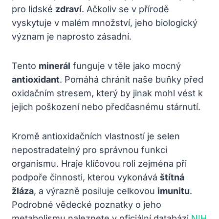
pro lidské
zdraví
. Ačkoliv se v přírodě
vyskytuje v malém množství, jeho biologický
význam je naprosto zásadní.
Tento
minerál
funguje v těle jako mocný
antioxidant
. Pomáhá chránit naše buňky před
oxidačním stresem, který by jinak mohl vést k
jejich poškození nebo předčasnému stárnutí.
Kromě antioxidačních vlastností je selen
nepostradatelný pro správnou funkci
organismu. Hraje klíčovou roli zejména při
podpoře činnosti, kterou vykonává
štítná
žláza
, a výrazně posiluje celkovou
imunitu
.
Podrobné vědecké poznatky o jeho
metabolismu naleznete v oficiální databázi
NIH