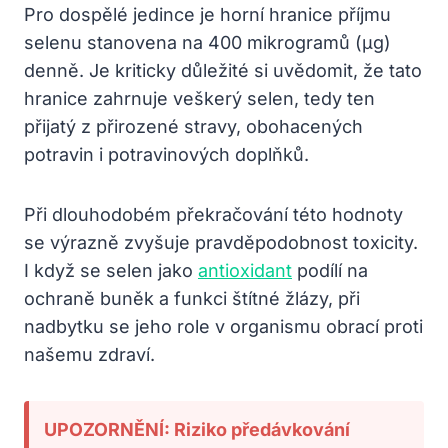
Pro dospělé jedince je horní hranice příjmu
selenu stanovena na 400 mikrogramů (µg)
denně. Je kriticky důležité si uvědomit, že tato
hranice zahrnuje veškerý selen, tedy ten
přijatý z přirozené stravy, obohacených
potravin i potravinových doplňků.
Při dlouhodobém překračování této hodnoty
se výrazně zvyšuje pravděpodobnost toxicity.
I když se selen jako
antioxidant
podílí na
ochraně buněk a funkci štítné žlázy, při
nadbytku se jeho role v organismu obrací proti
našemu zdraví.
UPOZORNĚNÍ: Riziko předávkování