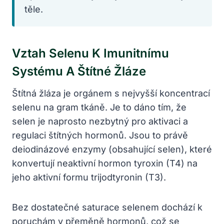
těle.
Vztah Selenu K Imunitnímu
Systému A Štítné Žláze
Štítná žláza je orgánem s nejvyšší koncentrací
selenu na gram tkáně. Je to dáno tím, že
selen je naprosto nezbytný pro aktivaci a
regulaci štítných hormonů. Jsou to právě
deiodinázové enzymy (obsahující selen), které
konvertují neaktivní hormon tyroxin (T4) na
jeho aktivní formu trijodtyronin (T3).
Bez dostatečné saturace selenem dochází k
poruchám v přeměně hormonů, což se