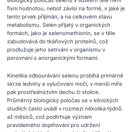
Biologický poločas selenu v lidském těle není
fixní hodnotou, neboť závisí na formě, v jaké je
tento prvek přijímán, a na celkovém stavu
metabolismu. Selen přijatý v organických
formách, jako je selenomethionin, se v těle
zabudovává do tkáňových proteinů, což
prodlužuje jeho setrvání v organismu v
porovnání s anorganickými formami.
Kinetika odbourávání selenu probíhá primárně
skrze ledviny a vylučování močí, v menší míře
pak prostřednictvím dechu či stolice.
Průměrný biologický poločas se v klinických
studiích často uvádí v rozmezí několika týdnů
až měsíců, což podtrhuje význam
pravidelného doplňování pro udržení