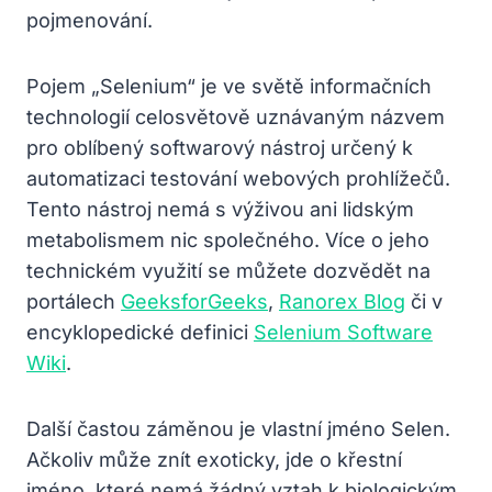
pojmenování.
Pojem „Selenium“ je ve světě informačních
technologií celosvětově uznávaným názvem
pro oblíbený softwarový nástroj určený k
automatizaci testování webových prohlížečů.
Tento nástroj nemá s výživou ani lidským
metabolismem nic společného. Více o jeho
technickém využití se můžete dozvědět na
portálech
GeeksforGeeks
,
Ranorex Blog
či v
encyklopedické definici
Selenium Software
Wiki
.
Další častou záměnou je vlastní jméno Selen.
Ačkoliv může znít exoticky, jde o křestní
jméno, které nemá žádný vztah k biologickým