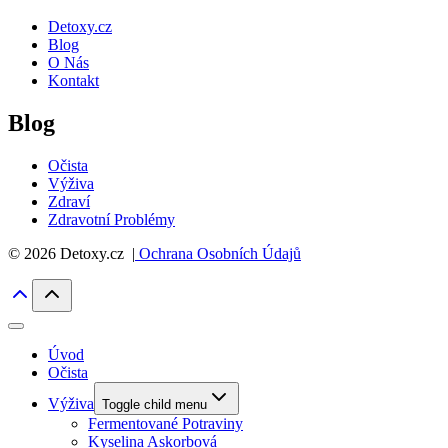
Detoxy.cz
Blog
O Nás
Kontakt
Blog
Očista
Výživa
Zdraví
Zdravotní Problémy
© 2026 Detoxy.cz |
Ochrana Osobních Údajů
Úvod
Očista
Výživa
Toggle child menu
Fermentované Potraviny
Kyselina Askorbová