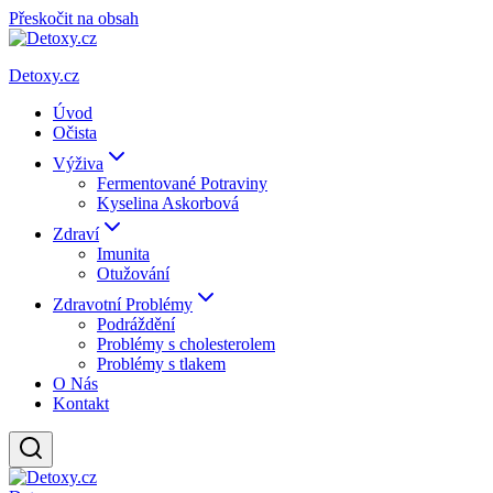
Přeskočit na obsah
Detoxy.cz
Úvod
Očista
Výživa
Fermentované Potraviny
Kyselina Askorbová
Zdraví
Imunita
Otužování
Zdravotní Problémy
Podráždění
Problémy s cholesterolem
Problémy s tlakem
O Nás
Kontakt