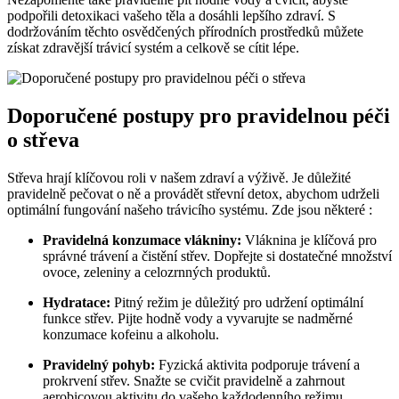
podpořili detoxikaci vašeho těla a dosáhli lepšího zdraví. S
dodržováním těchto osvědčených přírodních prostředků můžete
získat zdravější trávicí systém a celkově se cítit lépe.
Doporučené postupy pro pravidelnou péči
o střeva
Střeva hrají klíčovou roli v našem zdraví a výživě. Je důležité
pravidelně pečovat o ně a provádět střevní detox, abychom udrželi
optimální fungování našeho trávicího systému. Zde jsou některé :
Pravidelná konzumace vlákniny:
Vláknina je klíčová pro
správné trávení a čistění střev. Dopřejte si dostatečné množství
ovoce, zeleniny a celozrnných produktů.
Hydratace:
Pitný režim je důležitý pro udržení optimální
funkce střev. Pijte hodně vody a vyvarujte se nadměrné
konzumace kofeinu a alkoholu.
Pravidelný pohyb:
Fyzická aktivita podporuje trávení a
prokrvení střev. Snažte se cvičit pravidelně a zahrnout
aerobicovou aktivitu do vašeho každodenního režimu.