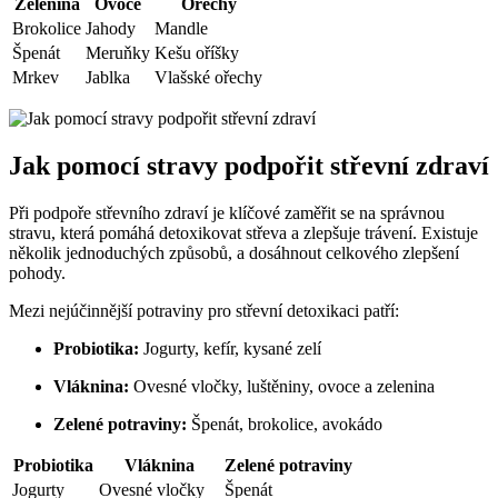
Zelenina
Ovoce
Ořechy
Brokolice
Jahody
Mandle
Špenát
Meruňky
Kešu oříšky
Mrkev
Jablka
Vlašské ořechy
Jak pomocí stravy podpořit střevní zdraví
Při podpoře střevního zdraví je klíčové zaměřit se na správnou
stravu, která pomáhá detoxikovat střeva a zlepšuje trávení. Existuje
několik jednoduchých způsobů, a dosáhnout celkového zlepšení
pohody.
Mezi nejúčinnější potraviny pro střevní detoxikaci patří:
Probiotika:
Jogurty, kefír, kysané zelí
Vláknina:
Ovesné vločky, luštěniny, ovoce a zelenina
Zelené potraviny:
Špenát, brokolice, avokádo
Probiotika
Vláknina
Zelené potraviny
Jogurty
Ovesné vločky
Špenát