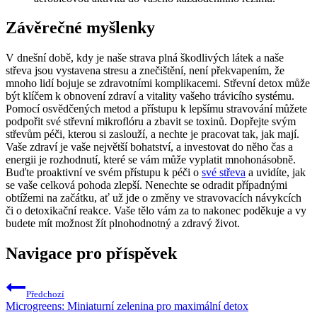
Závěrečné myšlenky
V dnešní době, kdy je naše strava plná škodlivých látek a naše
střeva jsou vystavena stresu a znečištění, není překvapením, že
mnoho lidí bojuje se zdravotními komplikacemi. Střevní detox může
být klíčem k obnovení zdraví a vitality vašeho trávicího systému.
Pomocí osvědčených metod a přístupu k lepšímu stravování můžete
podpořit své střevní mikroflóru a zbavit se toxinů. Dopřejte svým
střevům péči, kterou si zaslouží, a nechte je pracovat tak, jak mají.
Vaše zdraví je vaše největší bohatství, a investovat do něho čas a
energii je rozhodnutí, které se vám může vyplatit mnohonásobně.
Buďte proaktivní ve svém přístupu k péči o
své střeva
a uvidíte, jak
se vaše celková pohoda zlepší. Nenechte se odradit případnými
obtížemi na začátku, ať už jde o změny ve stravovacích návykcích
či o detoxikační reakce. Vaše tělo vám za to nakonec poděkuje a vy
budete mít možnost žít plnohodnotný a zdravý život.
Navigace pro příspěvek
Předchozí
Microgreens: Miniaturní zelenina pro maximální detox