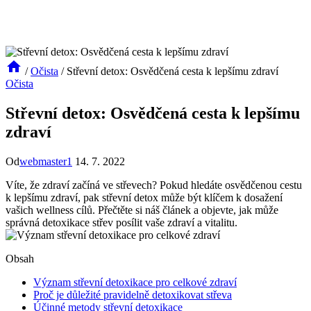
/
Očista
/
Střevní detox: Osvědčená cesta k lepšímu zdraví
Očista
Střevní detox: Osvědčená cesta k lepšímu
zdraví
Od
webmaster1
14. 7. 2022
Víte, že zdraví začíná ve střevech? Pokud hledáte osvědčenou cestu
k lepšímu zdraví, pak střevní detox může být klíčem k dosažení
vašich wellness cílů. Přečtěte si náš článek a objevte, jak může
správná detoxikace střev posílit vaše zdraví a vitalitu.
Obsah
Význam střevní detoxikace pro celkové zdraví
Proč je důležité pravidelně detoxikovat střeva
Účinné metody střevní detoxikace