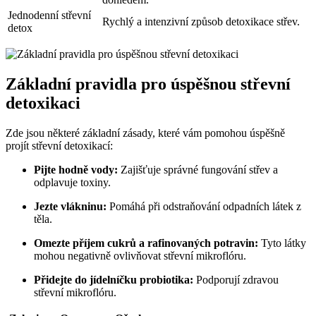
Jednodenní střevní
Rychlý a intenzivní způsob detoxikace střev.
detox
Základní pravidla pro úspěšnou střevní
detoxikaci
Zde jsou některé základní zásady, které vám pomohou úspěšně
projít střevní detoxikací:
Pijte hodně vody:
Zajišťuje správné fungování střev a
odplavuje toxiny.
Jezte vlákninu:
Pomáhá při odstraňování odpadních látek z
těla.
Omezte příjem cukrů a rafinovaných potravin:
Tyto látky
mohou negativně ovlivňovat střevní mikroflóru.
Přidejte do jídelníčku probiotika:
Podporují zdravou
střevní mikroflóru.