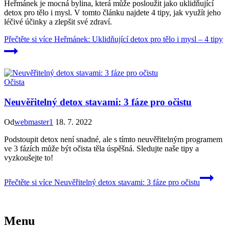
Heřmánek je mocná bylina, která může posloužit jako uklidňující
detox pro tělo i mysl. V tomto článku najdete 4 tipy, jak využít jeho
léčivé účinky a zlepšit své zdraví.
Přečtěte si více
Heřmánek: Uklidňující detox pro tělo i mysl – 4 tipy
Očista
Neuvěřitelný detox stavami: 3 fáze pro očistu
Od
webmaster1
18. 7. 2022
Podstoupit detox není snadné, ale s tímto neuvěřitelným programem
ve 3 fázích může být očista těla úspěšná. Sledujte naše tipy a
vyzkoušejte to!
Přečtěte si více
Neuvěřitelný detox stavami: 3 fáze pro očistu
Menu