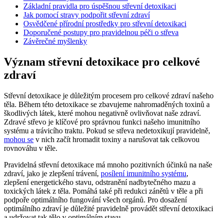
Základní pravidla pro úspěšnou střevní detoxikaci
Jak pomocí stravy podpořit střevní zdraví
Osvědčené přírodní prostředky pro střevní detoxikaci
Doporučené postupy pro pravidelnou péči o střeva
Závěrečné myšlenky
Význam střevní detoxikace pro celkové
zdraví
Střevní detoxikace je důležitým procesem pro celkové zdraví našeho
těla. Během této detoxikace se zbavujeme nahromaděných toxinů a
škodlivých látek, které mohou negativně ovlivňovat naše zdraví.
Zdravé střevo je klíčové pro správnou funkci našeho imunitního
systému a trávicího traktu. Pokud se střeva nedetoxikují pravidelně,
mohou se
v nich začít hromadit toxiny a narušovat tak celkovou
rovnováhu v těle.
Pravidelná střevní detoxikace má mnoho pozitivních účinků na naše
zdraví, jako je zlepšení trávení,
posílení imunitního systému
,
zlepšení energetického stavu, odstranění nadbytečného mazu a
toxických látek z těla. Pomáhá také při redukci zánětů v těle a při
podpoře optimálního fungování všech orgánů. Pro dosažení
optimálního zdraví je důležité pravidelně provádět střevní detoxikaci
a udržovat tak tělo v optimálním stavu.