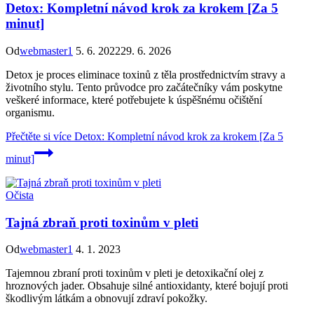
Detox: Kompletní návod krok za krokem [Za 5
minut]
Od
webmaster1
5. 6. 2022
29. 6. 2026
Detox je proces eliminace toxinů z těla prostřednictvím stravy a
životního stylu. Tento průvodce pro začátečníky vám poskytne
veškeré informace, které potřebujete k úspěšnému očištění
organismu.
Přečtěte si více
Detox: Kompletní návod krok za krokem [Za 5
minut]
Očista
Tajná zbraň proti toxinům v pleti
Od
webmaster1
4. 1. 2023
Tajemnou zbraní proti toxinům v pleti je detoxikační olej z
hroznových jader. Obsahuje silné antioxidanty, které bojují proti
škodlivým látkám a obnovují zdraví pokožky.