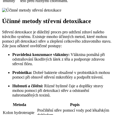
imunity
tělo před různými chorobami.
Účinné metody střevní detoxikace
Střevní detoxikace je důležitý proces pro udržení zdraví našeho
trávicího systému. Existuje mnoho účinných metod, které mohou
pomoci při detoxikaci střev a zlepšení celkového zdravotního stavu.
Zde jsou některé osvědčené postupy:
Pravidelná konzumace vlákniny:
Vláknina pomáhá při
odstraňování škodlivých látek z těla a podporuje zdravou
střevní flóru.
Probiotika:
Dobré bakterie obsažené v probiotikách mohou
pomoci při obnově střevní mikroflóry a podpořit trávení.
Hubnutí a čištění:
Různé bylinné čaje a doplňky stravy
mohou pomoci při detoxikaci střev a odstranění
nahromaděných toxinů.
Metoda
Popis
Pročištění střev pomocí vody pod lékařským
Kolon hydroterapie
dohledem.