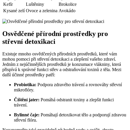
Kefír
Luštěniny
Brokolice
Kysané zelí
Ovoce a zelenina
Avokádo
Osvědčené přírodní prostředky pro
střevní detoxikaci
Existuje mnoho osvědčených přírodních prostředků, které vám
mohou pomoci při střevní detoxikaci a zlepšení vašeho zdraví.
Jedním z nejúčinnějších prostředků je konzumace vlákniny, která
přispívá k správné funkci střev a odstraňování toxinů z těla. Mezi
další účinné prostředky patří:
Probiotika:
Podpora zdravého trávení a rovnováhy střevní
mikroflóry.
Čištění jater:
Pomáhá odstranit toxiny a zlepšit funkci
trávení.
Bylinné čaje:
Pomáhají detoxikovat tělo a podporují zdravou
střevní flóru.
Nezapomeňte také pravidelně pít hodně vody a cvičit, abyste