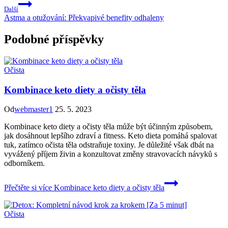
Další
Astma a otužování: Překvapivé benefity odhaleny
Podobné příspěvky
Očista
Kombinace keto diety a očisty těla
Od
webmaster1
25. 5. 2023
Kombinace keto diety a očisty těla může být účinným způsobem,
jak dosáhnout lepšího zdraví a fitness. Keto dieta pomáhá spalovat
tuk, zatímco očista těla odstraňuje toxiny. Je důležité však dbát na
vyvážený příjem živin a konzultovat změny stravovacích návyků s
odborníkem.
Přečtěte si více
Kombinace keto diety a očisty těla
Očista