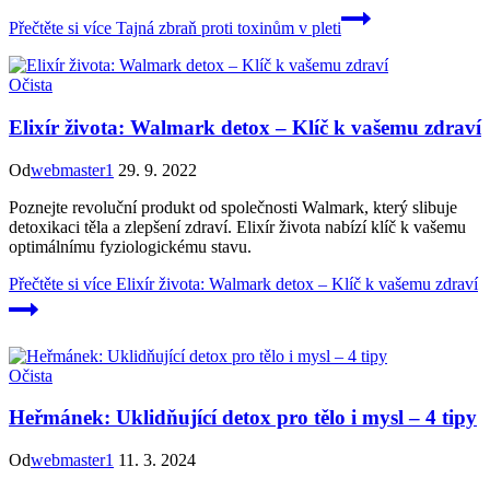
Přečtěte si více
Tajná zbraň proti toxinům v pleti
Očista
Elixír života: Walmark detox – Klíč k vašemu zdraví
Od
webmaster1
29. 9. 2022
Poznejte revoluční produkt od společnosti Walmark, který slibuje
detoxikaci těla a zlepšení zdraví. Elixír života nabízí klíč k vašemu
optimálnímu fyziologickému stavu.
Přečtěte si více
Elixír života: Walmark detox – Klíč k vašemu zdraví
Očista
Heřmánek: Uklidňující detox pro tělo i mysl – 4 tipy
Od
webmaster1
11. 3. 2024