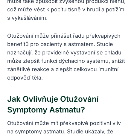
může také způsobit zvýšenou produkci hlenů,
což může vést k pocitu tísně v hrudi a potížím
s vykašláváním.
Otužování může přinášet řadu překvapivých
benefitů pro pacienty s astmatem. Studie
naznačují, že pravidelné vystavení se chladu
může zlepšit funkci dýchacího systému, snížit
zánětlivé reakce a zlepšit celkovou imunitní
odpověď těla.
Jak Ovlivňuje Otužování
Symptomy Astmatu?
Otužování může mít překvapivě pozitivní vliv
na symptomy astmatu. Studie ukázaly, že