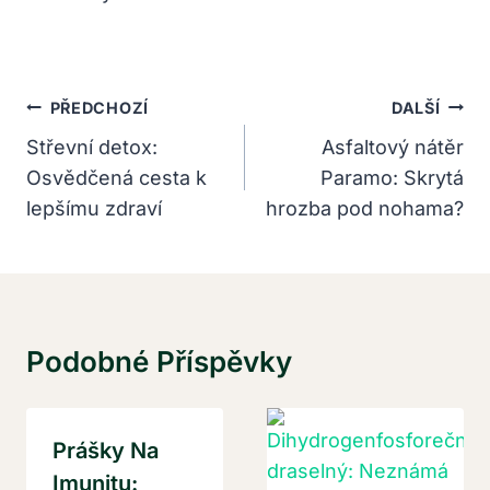
Navigace
PŘEDCHOZÍ
DALŠÍ
Pro
Střevní detox:
Asfaltový nátěr
Osvědčená cesta k
Paramo: Skrytá
Příspěvek
lepšímu zdraví
hrozba pod nohama?
Podobné Příspěvky
Prášky Na
Imunitu: