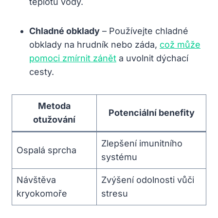
teplotu vody.
Chladné obklady
– Používejte chladné
obklady na hrudník nebo záda,
což může
pomoci zmírnit zánět
a uvolnit dýchací
cesty.
Metoda
Potenciální benefity
otužování
Zlepšení imunitního
Ospalá sprcha
systému
Návštěva
Zvýšení odolnosti vůči
kryokomoře
stresu