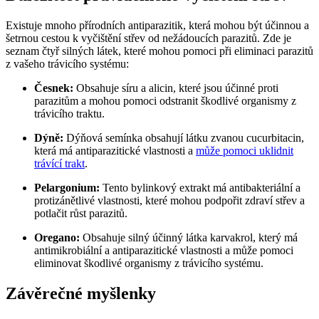
Existuje mnoho přírodních antiparazitik, která mohou být účinnou a
šetrnou cestou k vyčištění střev od nežádoucích parazitů. Zde je
seznam čtyř silných látek, které mohou pomoci při eliminaci parazitů
z vašeho trávicího systému:
Česnek:
Obsahuje síru a alicin, které jsou účinné proti
parazitům a mohou pomoci odstranit škodlivé organismy z
trávicího traktu.
Dýně:
Dýňová semínka obsahují látku zvanou cucurbitacin,
která má antiparazitické vlastnosti a
může pomoci uklidnit
trávící trakt
.
Pelargonium:
Tento bylinkový extrakt má antibakteriální a
protizánětlivé vlastnosti, které mohou podpořit zdraví střev a
potlačit růst parazitů.
Oregano:
Obsahuje silný účinný látka karvakrol, který má
antimikrobiální a antiparazitické vlastnosti a může pomoci
eliminovat škodlivé organismy z trávicího systému.
Závěrečné myšlenky