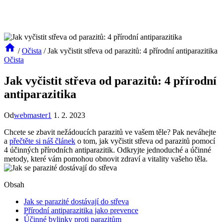
/
Očista
/
Jak vyčistit střeva od parazitů: 4 přírodní antiparazitika
Očista
Jak vyčistit střeva od parazitů: 4 přírodní
antiparazitika
Od
webmaster1
1. 2. 2023
Chcete se zbavit nežádoucích parazitů ve vašem těle? Pak neváhejte
a
přečtěte si náš článek
o tom, jak vyčistit střeva od parazitů pomocí
4 účinných přírodních antiparazitik. Odkryjte jednoduché a účinné
metody, které vám pomohou obnovit zdraví a vitality vašeho těla.
Obsah
Jak se parazité dostávají do střeva
Přírodní antiparazitika jako prevence
Účinné bylinky proti parazitům