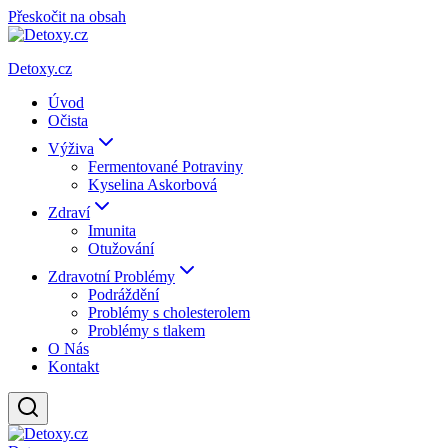
Přeskočit na obsah
Detoxy.cz
Úvod
Očista
Výživa
Fermentované Potraviny
Kyselina Askorbová
Zdraví
Imunita
Otužování
Zdravotní Problémy
Podráždění
Problémy s cholesterolem
Problémy s tlakem
O Nás
Kontakt