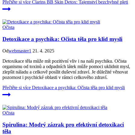
Přečtěte si více
Clarins BB Skin Detox: Tajemství bezchybné pleti
Očista
Detoxikace a psychika: Očista těla pro klid mysli
Od
webmaster1
21. 4. 2025
Detoxikace těla může mít pozitivní vliv i na naši psychiku. Očista
organismu od toxinů a odpadních látek může pomoci uklidnit mysl,
zlepšit náladu a celkově posílit duševní zdraví. Je důležité věnovat
pozornost i psychické oblasti v rámci celkového zdraví.
Přečtěte si více
Detoxikace a psychika: Očista těla pro klid mysli
Očista
Spirulina: Modrý zázrak pro efektivní detoxikaci
těla