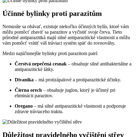
Účinné bylinky proti parazitům
Nemusíte sa obávať, existuje niekoľko účinných bylín, ktoré vám
môžu pomôcť zbaviť sa parazitov a vyčistiť svoje čreva. Tieto
prírodné antiparazitiká majú silné antiparazitické vlastnosti a môžu
vám pomôcť vrátiť váš tráviaci systém späť do rovnováhy.
Medzi najúčinnejšie bylinky proti parazitom patrí:
Čerstvá nepečená cesnak
– obsahuje silné antibakteriálne a
antiparazitické látky.
Divanika
– má protizápalové a protiparazitické účinky.
Čierna orech
– obsahuje juglon, ktorý je účinný pri
eliminácii parazitov.
Oregano
– má silné antiparazitické vlastnosti a podporuje
zdravie tráviaceho traktu.
Důležitost pravidelného vyčištění střev