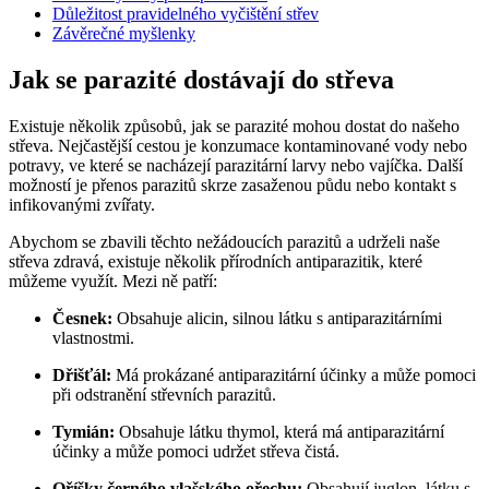
Důležitost pravidelného vyčištění střev
Závěrečné myšlenky
Jak se parazité dostávají do střeva
Existuje několik způsobů, jak se parazité mohou dostat do našeho
střeva. Nejčastější cestou je konzumace kontaminované vody nebo
potravy, ve které se nacházejí parazitární larvy nebo vajíčka. Další
možností je přenos parazitů skrze zasaženou půdu nebo kontakt s
infikovanými zvířaty.
Abychom se zbavili těchto nežádoucích parazitů a udrželi naše
střeva zdravá, existuje několik přírodních antiparazitik, které
můžeme využít. Mezi ně patří:
Česnek:
Obsahuje alicin, silnou látku s antiparazitárními
vlastnostmi.
Dřišťál:
Má prokázané antiparazitární účinky a může pomoci
při odstranění střevních parazitů.
Tymián:
Obsahuje látku thymol, která má antiparazitární
účinky a může pomoci udržet střeva čistá.
Oříšky černého vlašského ořechu:
Obsahují juglon, látku s