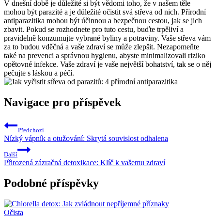
V dnešní době je důležité si být vědomi toho, že v našem těle
mohou být parazité a je důležité očistit svá střeva od nich. Přírodní
antiparazitika mohou být účinnou a bezpečnou cestou, jak se jich
zbavit. Pokud se rozhodnete pro tuto cestu, buďte trpěliví a
pravidelně konzumujte vybrané byliny a potraviny. Vaše střeva vám
za to budou vděčná a vaše zdraví se může zlepšit. Nezapomeňte
také na prevenci a správnou hygienu, abyste minimalizovali riziko
opětovné infekce. Vaše zdraví je vaše největší bohatství, tak se o něj
pečujte s láskou a péčí.
Navigace pro příspěvek
Předchozí
Nízký vápník a otužování: Skrytá souvislost odhalena
Další
Přirozená zázračná detoxikace: Klíč k vašemu zdraví
Podobné příspěvky
Očista