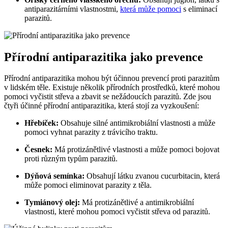
antiparazitárními vlastnostmi,
která může pomoci
s eliminací
parazitů.
Přírodní antiparazitika jako prevence
Přírodní antiparazitika mohou být účinnou prevencí proti parazitům
v lidském těle. Existuje několik přírodních prostředků, které mohou
pomoci vyčistit střeva a zbavit se nežádoucích parazitů. Zde jsou
čtyři účinné přírodní antiparazitika, která stojí za vyzkoušení:
Hřebíček:
Obsahuje silné antimikrobiální vlastnosti a může
pomoci vyhnat parazity z trávicího traktu.
Česnek:
Má protizánětlivé vlastnosti a může pomoci bojovat
proti různým typům parazitů.
Dýňová semínka:
Obsahují látku zvanou cucurbitacin, která
může pomoci eliminovat parazity z těla.
Tymiánový olej:
Má protizánětlivé a antimikrobiální
vlastnosti, které mohou pomoci vyčistit střeva od parazitů.