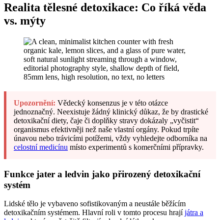
Realita tělesné detoxikace: Co říká věda
vs. mýty
Upozornění:
Vědecký konsenzus je v této otázce
jednoznačný. Neexistuje žádný klinický důkaz, že by drastické
detoxikační diety, čaje či doplňky stravy dokázaly „vyčistit“
organismus efektivněji než naše vlastní orgány. Pokud trpíte
únavou nebo trávicími potížemi, vždy vyhledejte odborníka na
celostní medicínu
místo experimentů s komerčními přípravky.
Funkce jater a ledvin jako přirozený detoxikační
systém
Lidské tělo je vybaveno sofistikovaným a neustále běžícím
detoxikačním systémem. Hlavní roli v tomto procesu hrají
játra a