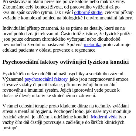
Při sestavování plánu neřešíme pouze kalorie nebo makroživiny.
Zkoumáme celý kontext života, od pracovního vytížení až po
kvalitu spánkového rytmu. Jak uvádí
odborné studie
, celostní přístup
vyžaduje komplexní pohled na biologické i environmentální faktory.
Individuální přístup znamená, že se ptáme na detaily, které se na
první pohled zdají irelevantní. Často totiž zjistíme, že fyzické potíže
jsou pouze odrazem chronického vyčerpání nebo dlouhodobě
nevhodného životního nastavení. Správná
metodika
proto zahrnuje
edukaci pacienta v oblasti prevence a regenerace.
Psychosociální faktory ovlivňující fyzickou kondici
Fyzické tělo nelze oddělit od naší psychiky a sociálního zázemí.
Významné
psychosociální faktory
, jako jsou nezpracované emoce,
stresové vztahy či pocit izolace, přímo ovlivňují hormonální
rovnováhu a imunitní systém. Jejich ignorování vede pouze k
dočasné úlevě, nikoliv ke skutečnému uzdravení.
V rámci celostní terapie proto klademe důraz na techniky zvládání
stresu a mentální hygienu. Pochopení toho, jak naše mysl moduluje
fyzické zdraví, je klíčem k udržitelné kondici.
Moderní věda
tyto
vazby čím dál častěji potvrzuje a začleňuje do širších klinických
postupů.