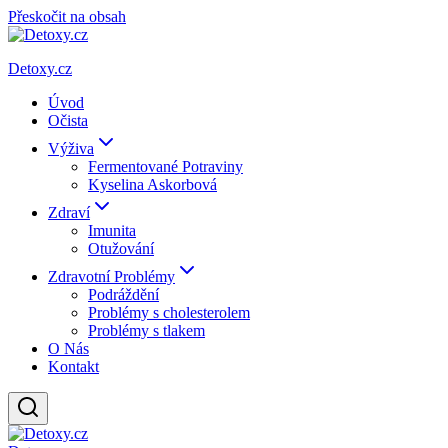
Přeskočit na obsah
Detoxy.cz
Úvod
Očista
Výživa
Fermentované Potraviny
Kyselina Askorbová
Zdraví
Imunita
Otužování
Zdravotní Problémy
Podráždění
Problémy s cholesterolem
Problémy s tlakem
O Nás
Kontakt