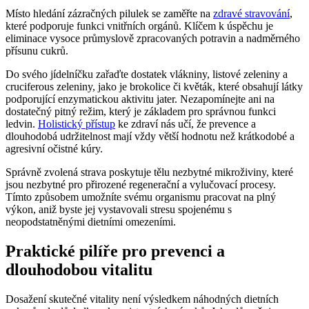
Místo hledání zázračných pilulek se zaměřte na
zdravé stravování
,
které podporuje funkci vnitřních orgánů. Klíčem k úspěchu je
eliminace vysoce průmyslově zpracovaných potravin a nadměrného
přísunu cukrů.
Do svého jídelníčku zařaďte dostatek vlákniny, listové zeleniny a
cruciferous zeleniny, jako je brokolice či květák, které obsahují látky
podporující enzymatickou aktivitu jater. Nezapomínejte ani na
dostatečný pitný režim, který je základem pro správnou funkci
ledvin.
Holistický přístup
ke zdraví nás učí, že prevence a
dlouhodobá udržitelnost mají vždy větší hodnotu než krátkodobé a
agresivní očistné kúry.
Správně zvolená strava poskytuje tělu nezbytné mikroživiny, které
jsou nezbytné pro přirozené regenerační a vylučovací procesy.
Tímto způsobem umožníte svému organismu pracovat na plný
výkon, aniž byste jej vystavovali stresu spojenému s
neopodstatněnými dietními omezeními.
Praktické pilíře pro prevenci a
dlouhodobou vitalitu
Dosažení skutečné vitality není výsledkem náhodných dietních