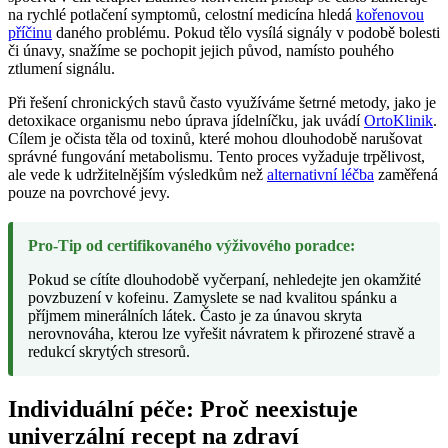
na rychlé potlačení symptomů, celostní medicína hledá
kořenovou
příčinu
daného problému. Pokud tělo vysílá signály v podobě bolesti
či únavy, snažíme se pochopit jejich původ, namísto pouhého
ztlumení signálu.
Při řešení chronických stavů často využíváme šetrné metody, jako je
detoxikace organismu nebo úprava jídelníčku, jak uvádí
OrtoKlinik
.
Cílem je očista těla od toxinů, které mohou dlouhodobě narušovat
správné fungování metabolismu. Tento proces vyžaduje trpělivost,
ale vede k udržitelnějším výsledkům než
alternativní léčba
zaměřená
pouze na povrchové jevy.
Pro-Tip od certifikovaného výživového poradce:
Pokud se cítíte dlouhodobě vyčerpaní, nehledejte jen okamžité
povzbuzení v kofeinu. Zamyslete se nad kvalitou spánku a
příjmem minerálních látek. Často je za únavou skryta
nerovnováha, kterou lze vyřešit návratem k přirozené stravě a
redukcí skrytých stresorů.
Individuální péče: Proč neexistuje
univerzální recept na zdraví