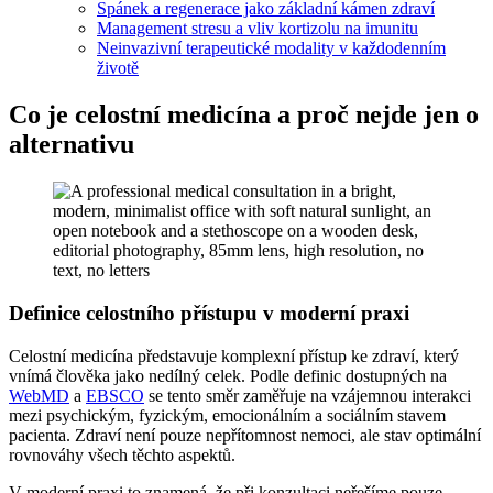
Spánek a regenerace jako základní kámen zdraví
Management stresu a vliv kortizolu na imunitu
Neinvazivní terapeutické modality v každodenním
životě
Co je celostní medicína a proč nejde jen o
alternativu
Definice celostního přístupu v moderní praxi
Celostní medicína představuje komplexní přístup ke zdraví, který
vnímá člověka jako nedílný celek. Podle definic dostupných na
WebMD
a
EBSCO
se tento směr zaměřuje na vzájemnou interakci
mezi psychickým, fyzickým, emocionálním a sociálním stavem
pacienta. Zdraví není pouze nepřítomnost nemoci, ale stav optimální
rovnováhy všech těchto aspektů.
V moderní praxi to znamená, že při konzultaci neřešíme pouze