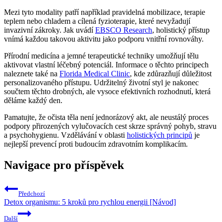
Mezi tyto modality patří například pravidelná mobilizace, terapie
teplem nebo chladem a cílená fyzioterapie, které nevyžadují
invazivní zákroky. Jak uvádí
EBSCO Research
, holistický přístup
vnímá každou takovou aktivitu jako podporu vnitřní rovnováhy.
Přírodní medicína a jemné terapeutické techniky umožňují tělu
aktivovat vlastní léčebný potenciál. Informace o těchto principech
naleznete také na
Florida Medical Clinic
, kde zdůrazňují důležitost
personalizovaného přístupu. Udržitelný životní styl je nakonec
součtem těchto drobných, ale vysoce efektivních rozhodnutí, která
děláme každý den.
Pamatujte, že očista těla není jednorázový akt, ale neustálý proces
podpory přirozených vylučovacích cest skrze správný pohyb, stravu
a psychohygienu. Vzdělávání v oblasti
holistických principů
je
nejlepší prevencí proti budoucím zdravotním komplikacím.
Navigace pro příspěvek
Předchozí
Detox organismu: 5 kroků pro rychlou energii [Návod]
Další