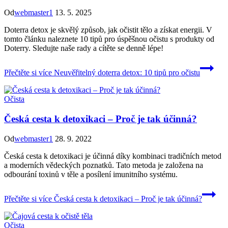
Od
webmaster1
13. 5. 2025
Doterra detox je skvělý způsob, jak očistit tělo a získat energii. V
tomto článku naleznete 10 tipů pro úspěšnou očistu s produkty od
Doterry. Sledujte naše rady a cítěte se denně lépe!
Přečtěte si více
Neuvěřitelný doterra detox: 10 tipů pro očistu
Očista
Česká cesta k detoxikaci – Proč je tak účinná?
Od
webmaster1
28. 9. 2022
Česká cesta k detoxikaci je účinná díky kombinaci tradičních metod
a moderních vědeckých poznatků. Tato metoda je založena na
odbourání toxinů v těle a posílení imunitního systému.
Přečtěte si více
Česká cesta k detoxikaci – Proč je tak účinná?
Očista