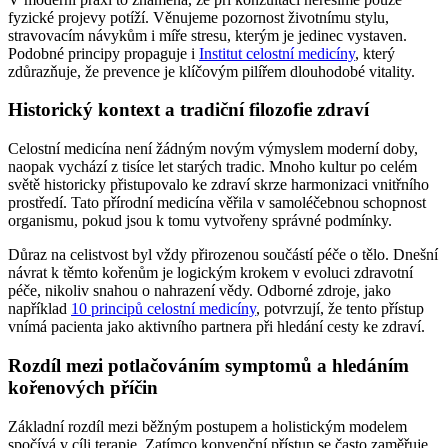
fyzické projevy potíží. Věnujeme pozornost životnímu stylu,
stravovacím návykům i míře stresu, kterým je jedinec vystaven.
Podobné principy propaguje i
Institut celostní medicíny
, který
zdůrazňuje, že prevence je klíčovým pilířem dlouhodobé vitality.
Historický kontext a tradiční filozofie zdraví
Celostní medicína není žádným novým výmyslem moderní doby,
naopak vychází z tisíce let starých tradic. Mnoho kultur po celém
světě historicky přistupovalo ke zdraví skrze harmonizaci vnitřního
prostředí. Tato přírodní medicína věřila v samoléčebnou schopnost
organismu, pokud jsou k tomu vytvořeny správné podmínky.
Důraz na celistvost byl vždy přirozenou součástí péče o tělo. Dnešní
návrat k těmto kořenům je logickým krokem v evoluci zdravotní
péče, nikoliv snahou o nahrazení vědy. Odborné zdroje, jako
například
10 principů celostní medicíny
, potvrzují, že tento přístup
vnímá pacienta jako aktivního partnera při hledání cesty ke zdraví.
Rozdíl mezi potlačováním symptomů a hledáním
kořenových příčin
Základní rozdíl mezi běžným postupem a holistickým modelem
spočívá v cíli terapie. Zatímco konvenční přístup se často zaměřuje