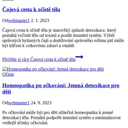
Čajová cesta k očistě těla
Od
webmaster1
2. 1. 2023
Čajová cesta k očistě těla je starověký způsob detoxikace, který
pomáhá vyčistit tělo od toxinů a posílit imunitní systém. Výběr
správných bylinných čajů a dodržování správného režimu pití může
být klíčem k celkovému zdraví a vitalitě.
Přečtěte si více
Čajová cesta k očistě těla
Očista
Homeopatika po očkování: Jemná detoxikace pro
děti
Od
webmaster1
24. 9. 2023
Po očkování může být pro děti užitečná homeopatika k jemné
detoxikaci těla. Pomáhá podpořit imunitní systém a minimalizovat
vedlejší účinky očkování.