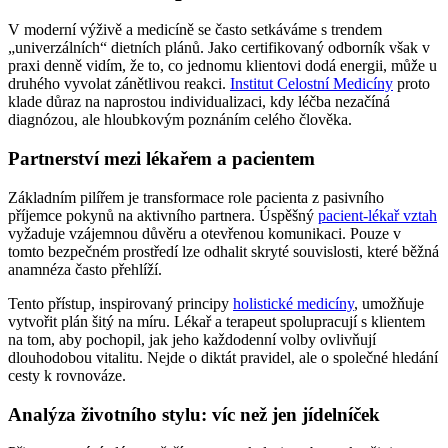
V moderní výživě a medicíně se často setkáváme s trendem
„univerzálních“ dietních plánů. Jako certifikovaný odborník však v
praxi denně vidím, že to, co jednomu klientovi dodá energii, může u
druhého vyvolat zánětlivou reakci.
Institut Celostní Medicíny
proto
klade důraz na naprostou individualizaci, kdy léčba nezačíná
diagnózou, ale hloubkovým poznáním celého člověka.
Partnerství mezi lékařem a pacientem
Základním pilířem je transformace role pacienta z pasivního
příjemce pokynů na aktivního partnera. Úspěšný
pacient-lékař vztah
vyžaduje vzájemnou důvěru a otevřenou komunikaci. Pouze v
tomto bezpečném prostředí lze odhalit skryté souvislosti, které běžná
anamnéza často přehlíží.
Tento přístup, inspirovaný principy
holistické medicíny
, umožňuje
vytvořit plán šitý na míru. Lékař a terapeut spolupracují s klientem
na tom, aby pochopil, jak jeho každodenní volby ovlivňují
dlouhodobou vitalitu. Nejde o diktát pravidel, ale o společné hledání
cesty k rovnováze.
Analýza životního stylu: víc než jen jídelníček