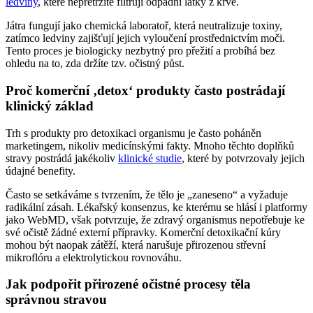
ledviny
, které nepřetržitě filtrují odpadní látky z krve.
Játra fungují jako chemická laboratoř, která neutralizuje toxiny,
zatímco ledviny zajišťují jejich vyloučení prostřednictvím moči.
Tento proces je biologicky nezbytný pro přežití a probíhá bez
ohledu na to, zda držíte tzv. očistný půst.
Proč komerční ‚detox‘ produkty často postrádají
klinický základ
Trh s produkty pro detoxikaci organismu je často poháněn
marketingem, nikoliv medicínskými fakty. Mnoho těchto doplňků
stravy postrádá jakékoliv
klinické studie
, které by potvrzovaly jejich
údajné benefity.
Často se setkáváme s tvrzením, že tělo je „zaneseno“ a vyžaduje
radikální zásah. Lékařský konsenzus, ke kterému se hlásí i platformy
jako WebMD, však potvrzuje, že zdravý organismus nepotřebuje ke
své očistě žádné externí přípravky. Komerční detoxikační kúry
mohou být naopak zátěží, která narušuje přirozenou střevní
mikroflóru a elektrolytickou rovnováhu.
Jak podpořit přirozené očistné procesy těla
správnou stravou