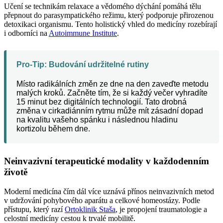
Učení se technikám relaxace a vědomého dýchání pomáhá tělu
přepnout do parasympatického režimu, který podporuje přirozenou
detoxikaci organismu. Tento holistický vhled do medicíny rozebírají
i odborníci na
Autoimmune Institute
.
Pro-Tip: Budování udržitelné rutiny
Místo radikálních změn ze dne na den zaveďte metodu
malých kroků. Začněte tím, že si každý večer vyhradíte
15 minut bez digitálních technologií. Tato drobná
změna v cirkadiánním rytmu může mít zásadní dopad
na kvalitu vašeho spánku i následnou hladinu
kortizolu během dne.
Neinvazivní terapeutické modality v každodenním
životě
Moderní medicína čím dál více uznává přínos neinvazivních metod
v udržování pohybového aparátu a celkové homeostázy. Podle
přístupu, který razí
Ortoklinik Staša
, je propojení traumatologie a
celostní medicíny cestou k trvalé mobilitě.