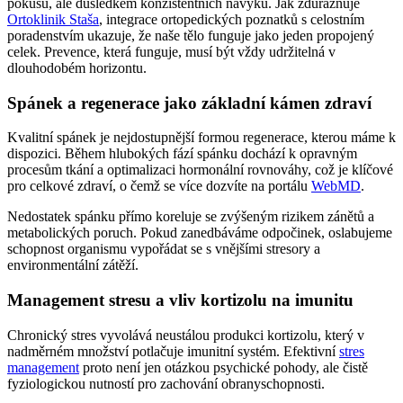
pokusů, ale důsledkem konzistentních návyků. Jak zdůrazňuje
Ortoklinik Staša
, integrace ortopedických poznatků s celostním
poradenstvím ukazuje, že naše tělo funguje jako jeden propojený
celek. Prevence, která funguje, musí být vždy udržitelná v
dlouhodobém horizontu.
Spánek a regenerace jako základní kámen zdraví
Kvalitní spánek je nejdostupnější formou regenerace, kterou máme k
dispozici. Během hlubokých fází spánku dochází k opravným
procesům tkání a optimalizaci hormonální rovnováhy, což je klíčové
pro celkové zdraví, o čemž se více dozvíte na portálu
WebMD
.
Nedostatek spánku přímo koreluje se zvýšeným rizikem zánětů a
metabolických poruch. Pokud zanedbáváme odpočinek, oslabujeme
schopnost organismu vypořádat se s vnějšími stresory a
environmentální zátěží.
Management stresu a vliv kortizolu na imunitu
Chronický stres vyvolává neustálou produkci kortizolu, který v
nadměrném množství potlačuje imunitní systém. Efektivní
stres
management
proto není jen otázkou psychické pohody, ale čistě
fyziologickou nutností pro zachování obranyschopnosti.