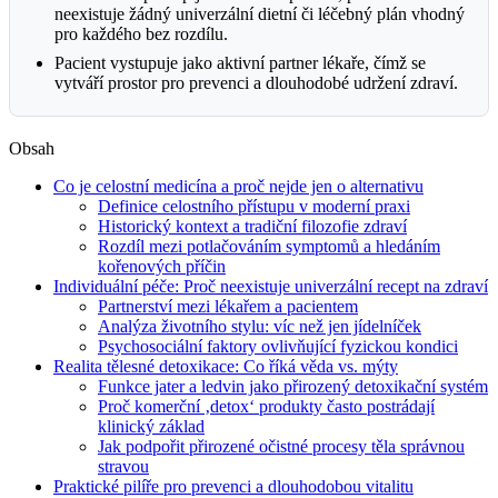
neexistuje žádný univerzální dietní či léčebný plán vhodný
pro každého bez rozdílu.
Pacient vystupuje jako aktivní partner lékaře, čímž se
vytváří prostor pro prevenci a dlouhodobé udržení zdraví.
Obsah
Co je celostní medicína a proč nejde jen o alternativu
Definice celostního přístupu v moderní praxi
Historický kontext a tradiční filozofie zdraví
Rozdíl mezi potlačováním symptomů a hledáním
kořenových příčin
Individuální péče: Proč neexistuje univerzální recept na zdraví
Partnerství mezi lékařem a pacientem
Analýza životního stylu: víc než jen jídelníček
Psychosociální faktory ovlivňující fyzickou kondici
Realita tělesné detoxikace: Co říká věda vs. mýty
Funkce jater a ledvin jako přirozený detoxikační systém
Proč komerční ‚detox‘ produkty často postrádají
klinický základ
Jak podpořit přirozené očistné procesy těla správnou
stravou
Praktické pilíře pro prevenci a dlouhodobou vitalitu