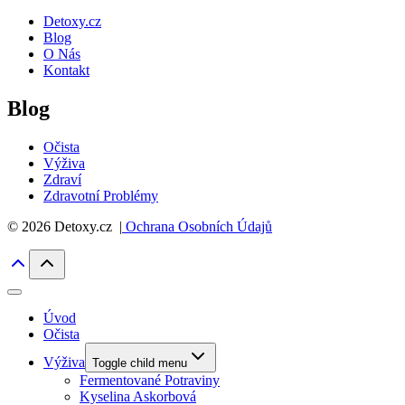
Detoxy.cz
Blog
O Nás
Kontakt
Blog
Očista
Výživa
Zdraví
Zdravotní Problémy
© 2026 Detoxy.cz |
Ochrana Osobních Údajů
Úvod
Očista
Výživa
Toggle child menu
Fermentované Potraviny
Kyselina Askorbová