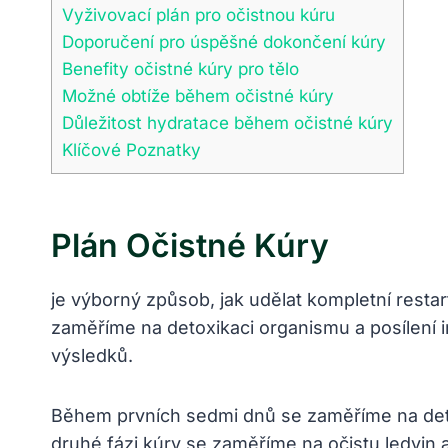
Vyživovací plán pro očistnou kúru
Doporučení pro úspěšné dokončení kúry
Benefity očistné kúry pro tělo
Možné obtíže během očistné kúry
Důležitost hydratace během očistné kúry
Klíčové Poznatky
Plán Očistné Kúry
je výborný způsob, jak udělat kompletní rest
zaměříme na detoxikaci organismu a posílení i
výsledků.
Během prvních sedmi dnů se zaměříme na detoxi
druhé fázi kúry se zaměříme na očistu ledvin