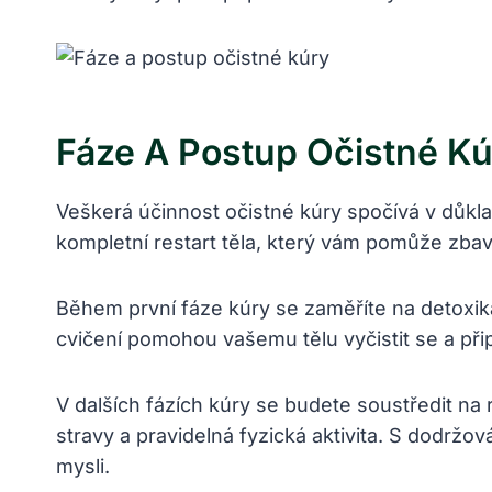
Fáze A Postup Očistné K
Veškerá účinnost očistné kúry spočívá v důkl
kompletní restart těla, který vám pomůže zbavi
Během první fáze kúry se zaměříte na detoxika
cvičení pomohou vašemu tělu vyčistit se a připr
V dalších fázích kúry se budete soustředit na
stravy a pravidelná fyzická aktivita. S dodrž
mysli.