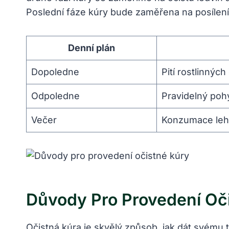
Poslední fáze kúry bude zaměřena na posílení 
Denní plán
Dopoledne
Pití rostlinnýc
Odpoledne
Pravidelný poh
Večer
Konzumace lehk
Důvody Pro Provedení Oč
Očistná kúra je skvělý způsob, jak dát svému t