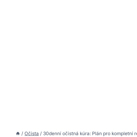
/
Očista
/
30denní očistná kúra: Plán pro kompletní re