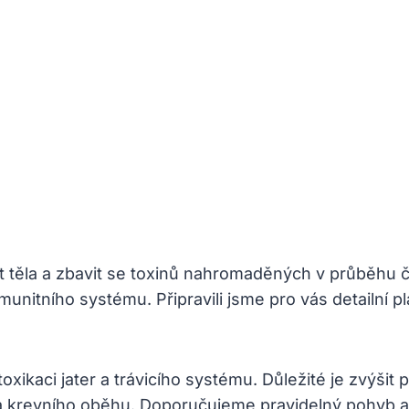
art těla a zbavit se toxinů nahromaděných v průběhu
munitního systému. Připravili jsme pro vás detailní
kaci jater a trávicího systému. Důležité je zvýšit 
 a krevního oběhu. Doporučujeme pravidelný pohyb a 