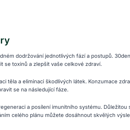
úry
adném dodržování jednotlivých fází a postupů. 30den
t se toxinů a zlepšit vaše celkové zdraví.
ci těla a eliminaci škodlivých látek. Konzumace zdra
avit se na následující fáze.
 regeneraci a posílení imunitního systému. Důležitou
ováním celého plánu můžete dosáhnout skvělých výsled