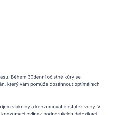
 času. Během 30denní očistné kúry se
 plán, který vám pomůže dosáhnout optimálních
příjem vlákniny a konzumovat dostatek vody. V
konzumaci bylinek podporujících detoxikaci.