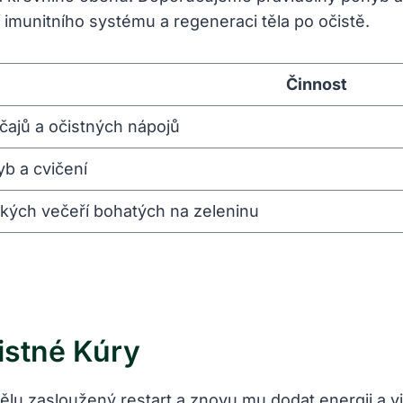
imunitního systému a regeneraci těla po očistě.
Činnost
h čajů a očistných nápojů
yb a cvičení
ých večeří bohatých na zeleninu
istné Kúry
ělu zasloužený restart a znovu mu dodat energii a vi