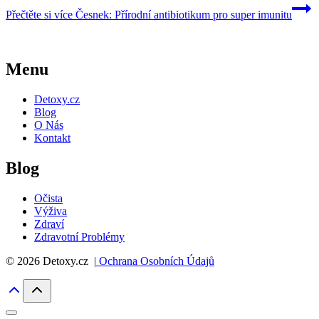
Přečtěte si více
Česnek: Přírodní antibiotikum pro super imunitu
Menu
Detoxy.cz
Blog
O Nás
Kontakt
Blog
Očista
Výživa
Zdraví
Zdravotní Problémy
© 2026 Detoxy.cz |
Ochrana Osobních Údajů