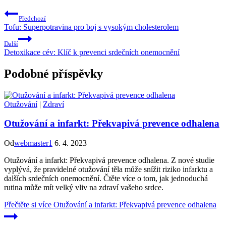
Předchozí
Tofu: Superpotravina pro boj s vysokým cholesterolem
Další
Detoxikace cév: Klíč k prevenci srdečních onemocnění
Podobné příspěvky
Otužování
|
Zdraví
Otužování a infarkt: Překvapivá prevence odhalena
Od
webmaster1
6. 4. 2023
Otužování a infarkt: Překvapivá prevence odhalena. Z nové studie
vyplývá, že pravidelné otužování těla může snížit riziko infarktu a
dalších srdečních onemocnění. Čtěte více o tom, jak jednoduchá
rutina může mít velký vliv na zdraví vašeho srdce.
Přečtěte si více
Otužování a infarkt: Překvapivá prevence odhalena