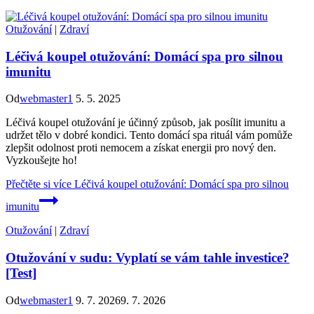
Otužování
|
Zdraví
Léčivá koupel otužování: Domácí spa pro silnou
imunitu
Od
webmaster1
5. 5. 2025
Léčivá koupel otužování je účinný způsob, jak posílit imunitu a
udržet tělo v dobré kondici. Tento domácí spa rituál vám pomůže
zlepšit odolnost proti nemocem a získat energii pro nový den.
Vyzkoušejte ho!
Přečtěte si více
Léčivá koupel otužování: Domácí spa pro silnou
imunitu
Otužování
|
Zdraví
Otužování v sudu: Vyplatí se vám tahle investice?
[Test]
Od
webmaster1
9. 7. 2026
9. 7. 2026