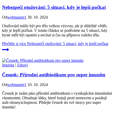
Nebezpečí otužování: 5 situací, kdy je lepší počkat
Od
webmaster1
30. 10. 2024
Otužování může být pro tělo velkou výzvou, ale je důležité vědět,
kdy je lepší počkat. V tomto článku se podíváme na 5 situací, kdy
byste měli být opatrní a nechat si čas na přípravu vašeho těla.
Přečtěte si více
Nebezpečí otužování: 5 situací, kdy je lepší počkat
Imunita
|
Zdraví
Česnek: Přírodní antibiotikum pro super imunitu
Od
webmaster1
10. 10. 2024
Česnek je znám jako přírodní antibiotikum s vynikajícími imunitními
vlastnostmi. Obsahuje látky, které bojují proti nemocem a posilují
naši obranyschopnost. Přidejte česnek do své stravy pro super
imunitu!