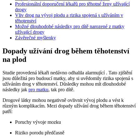
Profesionální doporučení lékařů pro těhotné ženy užívající
drogy
Vliv drog na vývoj plodu a rizika spojená s užíváním v
těhotenství
Možné dlouhodobé následky pro dítě narozené z matky
užívající drogy
Závěrečné myšlenky
Dopady užívání drog během těhotenství
na plod
Studie provedená lékaři nedávno odhalila alarmující . Tato zjištění
jsou důležitá pro budoucí matky, aby si uvědomily rizika spojená s
užíváním drog v těhotenství. Důsledky mohou mít dlouhodobé
následky jak
pro matku
, tak pro dítě.
Drogové látky mohou negativně ovlivnit vývoj plodu a vést k
různým komplikacím. Mezi dopady užívání drog během těhotenství
patří:
Poruchy vývoje mozku
Riziko porodu předčasně