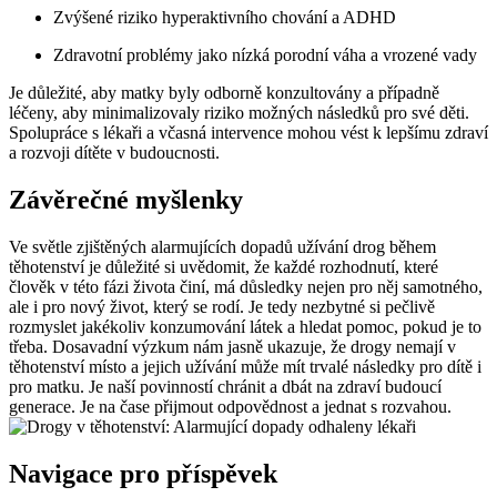
Zvýšené riziko hyperaktivního chování a ADHD
Zdravotní problémy jako nízká porodní váha a vrozené vady
Je důležité, aby matky byly odborně konzultovány a případně
léčeny, aby minimalizovaly riziko možných následků pro své děti.
Spolupráce s lékaři a včasná intervence mohou vést k lepšímu zdraví
a rozvoji dítěte v budoucnosti.
Závěrečné myšlenky
Ve světle zjištěných alarmujících dopadů užívání drog během
těhotenství je důležité si uvědomit, že každé rozhodnutí, které
člověk v této fázi života činí, má důsledky nejen pro něj samotného,
ale i pro nový život, který se rodí. Je tedy nezbytné si pečlivě
rozmyslet jakékoliv konzumování látek a hledat pomoc, pokud je to
třeba. Dosavadní výzkum nám jasně ukazuje, že drogy nemají v
těhotenství místo a jejich užívání může mít trvalé následky pro dítě i
pro matku. Je naší povinností chránit a dbát na zdraví budoucí
generace. Je na čase přijmout odpovědnost a jednat s rozvahou.
Navigace pro příspěvek