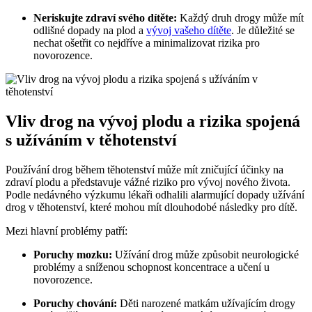
Neriskujte zdraví svého dítěte:
Každý druh drogy může mít
odlišné dopady na plod a
vývoj vašeho dítěte
. Je důležité se
nechat ošetřit co nejdříve a minimalizovat rizika pro
novorozence.
Vliv drog na vývoj plodu a rizika spojená
s užíváním v těhotenství
Používání drog během těhotenství může mít zničující účinky na
zdraví plodu a představuje vážné riziko pro vývoj nového života.
Podle nedávného výzkumu lékaři odhalili alarmující dopady užívání
drog v těhotenství, které mohou mít dlouhodobé následky pro dítě.
Mezi hlavní problémy patří:
Poruchy mozku:
Užívání drog může způsobit neurologické
problémy a sníženou schopnost koncentrace a učení u
novorozence.
Poruchy chování:
Děti narozené matkám užívajícím drogy