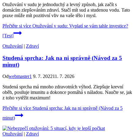
Otužování v sudu je jednoduchý a levný způsob, jak začít s
domácím zlepšováním zdraví. Stačí mít sud a studenou vodu. Tato
praxe může mít pozitivní vliv na vaše tělo i mysl.
Přečtěte si více
Otužování v sudu: Vyplatí se vám tahle investice?
[Test]
Otužování
|
Zdraví
Studená sprcha: Jak na ni správně (Návod za 5
minut)
Od
webmaster1
9. 7. 2022
11. 7. 2026
Studená sprcha má mnoho zdravotních výhod. Zlepšuje krevní
oběh, posiluje imunitu a dokonce pomáhá s náladou. Naučte se, jak
z toho vytěžit maximum!
Přečtěte si více
Studená sprcha: Jak na ni správně (Návod za 5
minut)
Otužování
|
Zdraví