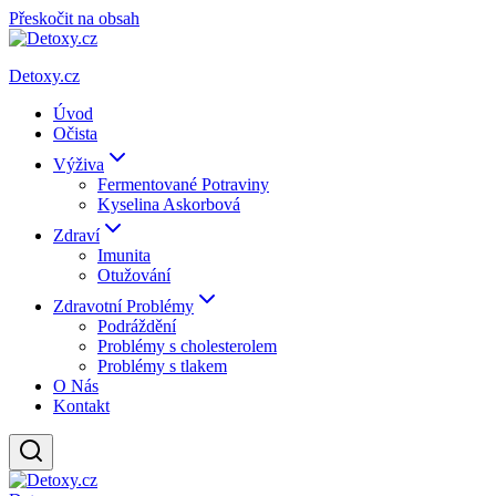
Přeskočit na obsah
Detoxy.cz
Úvod
Očista
Výživa
Fermentované Potraviny
Kyselina Askorbová
Zdraví
Imunita
Otužování
Zdravotní Problémy
Podráždění
Problémy s cholesterolem
Problémy s tlakem
O Nás
Kontakt