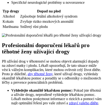
Specifické neurologické problémy u novorozence
Typ drogy
Dopad na plod
Alkohol
Způsobuje fetální alkoholový syndrom
Kokain
Zvyšuje riziko mozkových anomálií
Marihuana
Snížený růst plodu
Profesionální doporučení lékařů pro
těhotné ženy užívající drogy
Při užívání drog v těhotenství se mohou objevit alarmující dopady
na zdraví matky i plodu. Lékaři upozorňují, že tato situace může
vést k vážným komplikacím, které mohou ovlivnit celý život dítěte.
Proto je důležité,
aby těhotné ženy
, které užívají drogy, vyhledaly
okamžitě lékařskou pomoc a poradily se s odborníky o možnostech
léčby a prevence potenciálních problémů.
Vyhledejte okamžitě lékařskou pomoc:
Pokud jste těhotná
a užíváte drogy, neprodleně vyhledejte lékařskou pomoc.
Lékaři mohou poskytnout informace o rizicích a pomoci vám
najít optimální řešení pro vaše zdraví a
zdraví vašeho dítěte
.