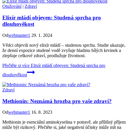
Otužování
|
Zdraví
Elixír mládí objeven: Studená sprcha pro
dlouhověkost
Od
webmaster1
29. 1. 2024
Vědci objevili nový elixír mládí – studenou sprchu. Studie ukazuje,
že denní expozice studené vodě zvyšuje hladinu bílých krvinek a
zlepšuje celkové zdraví, prodlužuje životnost.
Přečtěte si více
Elixír mládí objeven: Studená sprcha pro
dlouhověkost
Zdraví
Methionin: Neznámá hrozba pro vaše zdraví?
Od
webmaster1
16. 8. 2023
Methionin je esenciální aminokyselina v potravě, ale přílišný příjem
může být rizikový. Přečtěte si, jaké negativní účinky může mít na