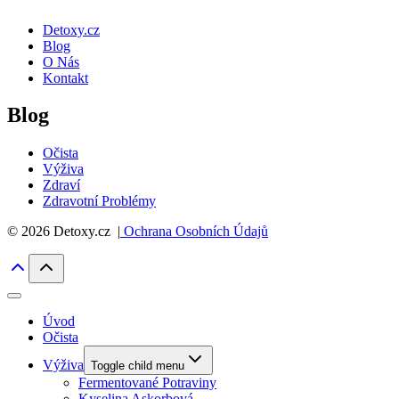
Detoxy.cz
Blog
O Nás
Kontakt
Blog
Očista
Výživa
Zdraví
Zdravotní Problémy
© 2026 Detoxy.cz |
Ochrana Osobních Údajů
Úvod
Očista
Výživa
Toggle child menu
Fermentované Potraviny
Kyselina Askorbová