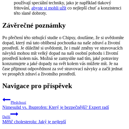
používají speciální techniky, jako je například tlakový
fritování,
abyste si mohli užít
co nejlepší chuť a konzistenci
této slané dobroty.
Závěrečné poznámky
Po přečtení této strhující studie o Chipsy, doufáme, že si uvědomíte
dopad, který má tato oblíbená pochoutka na naše zdraví a životní
prostředí. Je důležité si uvědomit, že i malé změny ve stravovacích
návyků mohou mít velký dopad na naši osobní pohodu i životní
prostředí kolem nás. Možná se zamyslíte nad tím, jaké potraviny
konzumujete a jaké dopady na svět kolem vás můžete mít. Je na
čase přijmout odpovědnost za své stravovací návyky a začít jednat
ve prospěch zdraví a životního prostředí.
Navigace pro příspěvek
Předchozí
Nimesulid vs. Ibuprofen: Který je bezpečnější? Expert radí
Další
Měřič cholesterolu: Jaký je nejlepší