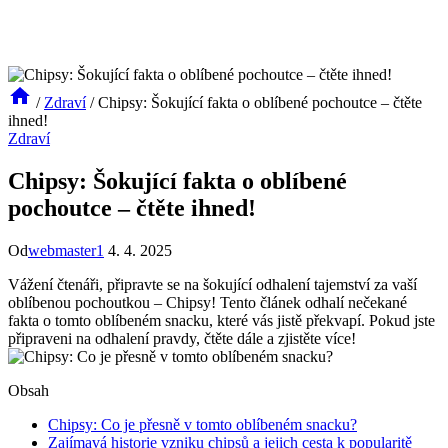
/
Zdraví
/
Chipsy: Šokující fakta o oblíbené pochoutce – čtěte
ihned!
Zdraví
Chipsy: Šokující fakta o oblíbené
pochoutce – čtěte ihned!
Od
webmaster1
4. 4. 2025
Vážení čtenáři, připravte se na šokující odhalení tajemství za vaší
oblíbenou pochoutkou – Chipsy! Tento článek odhalí nečekané
fakta o tomto oblíbeném snacku, které vás jistě překvapí. Pokud jste
připraveni na odhalení pravdy, čtěte dále a zjistěte více!
Obsah
Chipsy: Co je přesně v tomto oblíbeném snacku?
Zajímavá historie vzniku chipsů a jejich cesta k popularitě