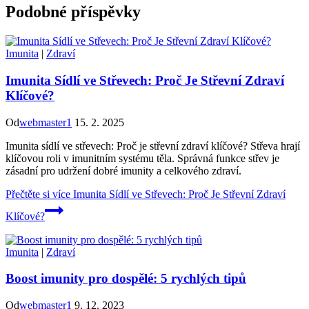
Podobné příspěvky
Imunita
|
Zdraví
Imunita Sídlí ve Střevech: Proč Je Střevní Zdraví
Klíčové?
Od
webmaster1
15. 2. 2025
Imunita sídlí ve střevech: Proč je střevní zdraví klíčové? Střeva hrají
klíčovou roli v imunitním systému těla. Správná funkce střev je
zásadní pro udržení dobré imunity a celkového zdraví.
Přečtěte si více
Imunita Sídlí ve Střevech: Proč Je Střevní Zdraví
Klíčové?
Imunita
|
Zdraví
Boost imunity pro dospělé: 5 rychlých tipů
Od
webmaster1
9. 12. 2023