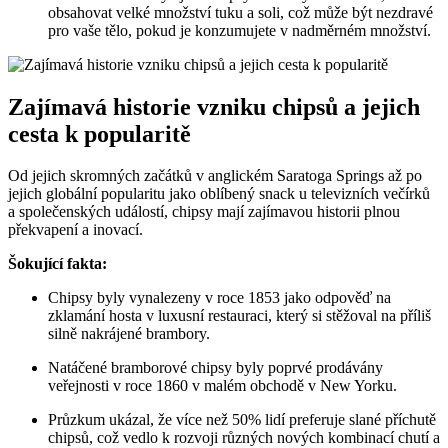
obsahovat velké množství tuku a soli, což může být nezdravé
pro vaše tělo, pokud je konzumujete v nadměrném množství.
Zajímavá historie vzniku chipsů a jejich
cesta k popularitě
Od jejich skromných začátků v anglickém Saratoga Springs až po
jejich globální popularitu jako oblíbený snack u televizních večírků
a společenských událostí, chipsy mají zajímavou historii plnou
překvapení a inovací.
Šokující fakta:
Chipsy byly vynalezeny v roce 1853 jako odpověď na
zklamání hosta v luxusní restauraci, který si stěžoval na příliš
silně nakrájené brambory.
Natáčené bramborové chipsy byly poprvé prodávány
veřejnosti v roce 1860 v malém obchodě v New Yorku.
Průzkum ukázal, že více než 50% lidí preferuje slané příchutě
chipsů, což vedlo k rozvoji různých nových kombinací chutí a