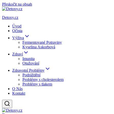
Přeskočit na obsah
Detoxy.cz
Úvod
Očista
Výživa
Fermentované Potraviny
Kyselina Askorbová
Zdraví
Imunita
Otužování
Zdravotní Problémy
Podráždění
Problémy s cholesterolem
Problémy s tlakem
O Nás
Kontakt