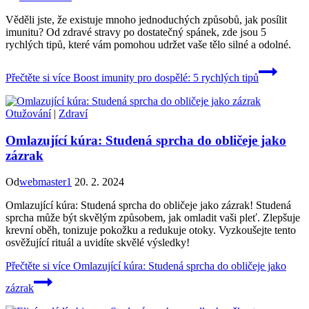
Věděli jste, že existuje mnoho jednoduchých způsobů, jak posílit
imunitu? Od zdravé stravy po dostatečný spánek, zde jsou 5
rychlých tipů, které vám pomohou udržet vaše tělo silné a odolné.
Přečtěte si více
Boost imunity pro dospělé: 5 rychlých tipů
Otužování
|
Zdraví
Omlazující kúra: Studená sprcha do obličeje jako
zázrak
Od
webmaster1
20. 2. 2024
Omlazující kúra: Studená sprcha do obličeje jako zázrak! Studená
sprcha může být skvělým způsobem, jak omladit vaši pleť. Zlepšuje
krevní oběh, tonizuje pokožku a redukuje otoky. Vyzkoušejte tento
osvěžující rituál a uvidíte skvělé výsledky!
Přečtěte si více
Omlazující kúra: Studená sprcha do obličeje jako
zázrak