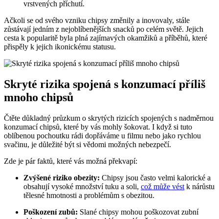
vrstvených příchutí.
Ačkoli se od svého vzniku chipsy změnily a inovovaly, stále
zůstávají jedním z nejoblíbenějších snacků po celém světě. Jejich
cesta k popularitě byla plná zajímavých okamžiků a příběhů, které
přispěly k jejich ikonickému statusu.
Skryté rizika spojená s konzumací příliš
mnoho chipsů
Čtěte důkladný průzkum o skrytých rizicích spojených s nadměrnou
konzumací chipsů, které by vás mohly šokovat. I když si tuto
oblíbenou pochoutku rádi dopřáváme u filmu nebo jako rychlou
svačinu, je důležité být si vědomi možných nebezpečí.
Zde je pár faktů, které vás možná překvapí:
Zvýšené riziko obezity:
Chipsy jsou často velmi kalorické a
obsahují vysoké množství tuku a soli,
což může vést
k nárůstu
tělesné hmotnosti a problémům s obezitou.
Poškození zubů:
Slané chipsy mohou poškozovat zubní