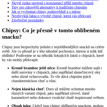
Skryté rizika spojená s konzumací příliš mnoho chipsů
Tipy pro zdravější alternativy k tradičním chipsům
Jak si vychutnat chipsy zodpovědně a s mírou
Neobvyklá fakta o výrobě chipsů, která vás překvapí
Závěrečné poznámky
Chipsy: Co je přesně v tomto oblíbeném
snacku?
Chipsy jsou bezpochyby jedním z nejoblíbenějších snacků na celém
světě. Ale co přesně je v této lahodné pochoutce, kterou si tolik lidí
oblíbilo? Podívejme se na několik šokujících faktů o chipsách, které
by vás mohly překvapit:
Kromě brambor ještě něco
: Kromě brambor můžete najít i
další suroviny v chipsách, jako například slunečnicový olej
nebo různé ochucovadla. To vše dává chipsům jejich
charakteristickou chuť a vůni.
Nejen klasická chuť
: Dnes už můžete ochutnat mnoho
různých variant chipsů, jako například sýrové, slané
karamelové nebo dokonce exotické chutě inspirované světem.
Obsah tuku
: I když jsou chipsy oblíbeným snackem, mohou