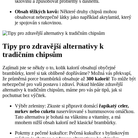
sklovinu a způsobovat problémy s dásněmi.
Obsah těžkých kovů:
Některé druhy chipsů mohou
obsahovat nebezpečné látky jako například akrylamid, který
je spojován s rakovinou.
Tipy pro zdravější alternativy k
tradičním chipsům
Zajímali jste se někdy o to, kolik kalorií obsahují obyčejné
brambůrky, které si tak oblíbeně dopřáváme? Možná vás překvapí,
že průměrná porce brambůrků obsahuje až
300 kalorií
! To může být
nebezpečné pro vaši postavu i zdraví. Pokud hledáte zdravější
alternativy k tradičním chipsům, máme pro vás pár tipů, jak si
pochutnat bez výčitek.
Výběr zeleniny: Zkuste si připravit domácí
řapíkatý celer,
mrkev nebo cuketu
naservírované s hummusovou omáčkou.
Tato alternativa je bohatá na vlákninu a vitamíny, a má
mnohem nižší obsah kalorií než klasické brambůrky.
Pokrmy z pečené kukuřice: Pečená kukuřice s bylinkovým