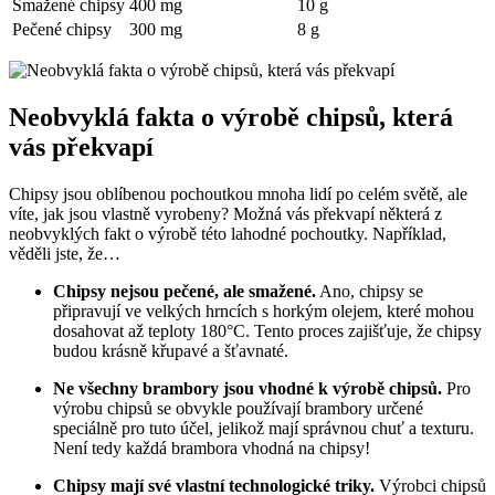
Smažené chipsy
400 mg
10 g
Pečené chipsy
300 mg
8 g
Neobvyklá fakta o výrobě chipsů, která
vás překvapí
Chipsy jsou oblíbenou pochoutkou mnoha lidí po celém světě, ale
víte, jak jsou vlastně vyrobeny? Možná vás překvapí některá z
neobvyklých fakt o výrobě této lahodné pochoutky. Například,
věděli jste, že…
Chipsy nejsou pečené, ale smažené.
Ano, chipsy se
připravují ve velkých hrncích s horkým olejem, které mohou
dosahovat až teploty 180°C. Tento proces zajišťuje, že chipsy
budou krásně křupavé a šťavnaté.
Ne všechny brambory jsou vhodné k výrobě chipsů.
Pro
výrobu chipsů se obvykle používají brambory určené
speciálně pro tuto účel, jelikož mají správnou chuť a texturu.
Není tedy každá brambora vhodná na chipsy!
Chipsy mají své vlastní technologické triky.
Výrobci chipsů