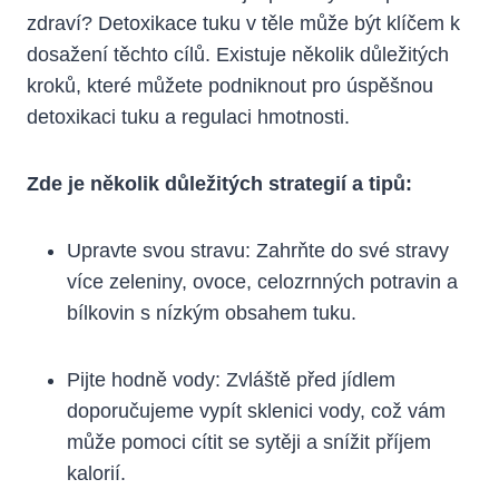
zdraví? ⁢Detoxikace tuku v těle může být klíčem k
dosažení ⁣těchto cílů. Existuje několik důležitých
‌kroků, které můžete podniknout pro úspěšnou‌
detoxikaci tuku a regulaci hmotnosti.
Zde je několik důležitých strategií a⁤ tipů:
Upravte svou stravu:​ Zahrňte do​ své stravy
více zeleniny, ovoce, celozrnných potravin a
bílkovin s nízkým obsahem tuku.
Pijte ‌hodně vody: Zvláště⁣ před jídlem
doporučujeme vypít sklenici‍ vody, což‍ vám
může pomoci cítit se sytěji a snížit příjem
kalorií.