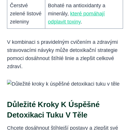
Čerstvé
Bohaté na antioxidanty a
zelené listové
minerály,
které pomáhají
zeleniny
odplavit toxiny
.
V‍ kombinaci s pravidelným cvičením a zdravými
stravovacími návyky může detoxikační strategie
pomoci dosáhnout ​štíhlé linie a ‍zlepšit celkové
zdraví.
Důležité Kroky K Úspěšné
Detoxikaci Tuku V Těle
Chcete dosáhnout štíhlejší postavy a zlepšit své⁤