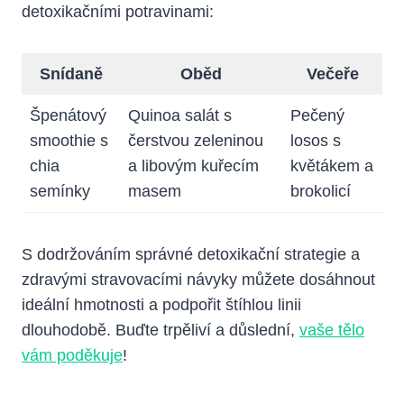
detoxikačními potravinami:
Snídaně
Oběd
Večeře
Špenátový
Quinoa salát s
Pečený
smoothie ⁢s
čerstvou zeleninou
losos s
chia⁤
a ⁤libovým kuřecím
květákem a
semínky
masem
brokolicí
S dodržováním správné detoxikační strategie a
zdravými stravovacími návyky můžete ⁤dosáhnout
ideální hmotnosti a podpořit štíhlou linii
dlouhodobě. Buďte trpěliví a důslední,
vaše tělo
vám poděkuje
!