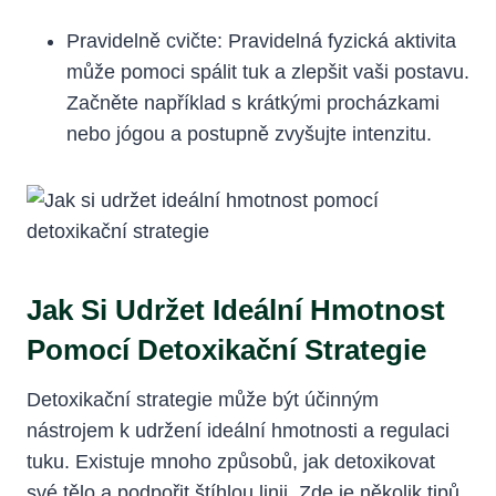
Pravidelně cvičte: Pravidelná fyzická aktivita
může pomoci⁢ spálit tuk a zlepšit vaši postavu.
Začněte například s krátkými procházkami
nebo jógou a postupně zvyšujte intenzitu.
Jak Si Udržet Ideální Hmotnost
Pomocí Detoxikační Strategie
Detoxikační strategie může být účinným
nástrojem k⁤ udržení ideální hmotnosti⁢ a regulaci​
tuku. Existuje mnoho způsobů, jak detoxikovat
své tělo a podpořit štíhlou linii. Zde je⁢ několik tipů,